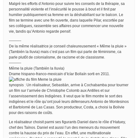
Malgré les efforts d’Antonio pour suivre les conseils de la thérapie, sa
personnalité violente et l’insécurité le pousse à bout et il finit par
humilier publiquement sa femme en la déshabillant sur le balcon. Le
film se termine avec une fin ouverte, dans laquelle Pilar, escortée par
ses collègues, rassemble ses affaires pour commencer une nouvelle
vie, tandis qu’Antonio regarde pensif.
———-
De la même réalisatrice je conseil chaleureusement « Même la pluie »
(También la lluvia) mais c’est pas un film qui parle de féminisme, ca
parle plutôt de colonialisme, de racisme et de classissme.
———-
Même la pluie (También la lluvia)
Drame hispano-franco-mexicain d’Icíar Bollaín sorti en 2011.
synopsis : Un réalisateur, Sebastián, arrive à Cochabamba pour tourner
un film sur l’arrivée de Christophe Colomb aux Antilles et sur
l’asservissement des Indigènes. Il veut que le film montre le sort des
indigènes et le rôle qu’ont joué leurs défenseurs Antonio de Montesinos
et Bartolomé de Las Casas. Son producteur, Costa, a choisi la Bolivie
pour des raisons de coûts.
Le réalisateur choisit parmi ses figurants Daniel dans le rôle d’Hatuey,
chef des Taïnos. Daniel est aussi l’un des meneurs du mouvement
contre la hausse du prix de l’eau. En effet, une multinationale