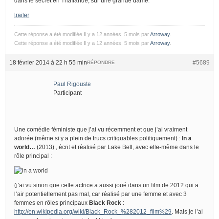
dans le secret en Thaïlande, sur une grande dame.
trailer
Cette réponse a été modifiée Il y a 12 années, 5 mois par
Arroway
.
Cette réponse a été modifiée Il y a 12 années, 5 mois par
Arroway
.
18 février 2014 à 22 h 55 min
#5689
RÉPONDRE
Paul Rigouste
Participant
Une comédie féministe que j’ai vu récemment et que j’ai vraiment
adorée (même si y a plein de trucs critiquables politiquement) :
In a
world…
(2013) , écrit et réalisé par Lake Bell, avec elle-même dans le
rôle principal :
(j’ai vu sinon que cette actrice a aussi joué dans un film de 2012 qui a
l’air potentiellement pas mal, car réalisé par une femme et avec 3
femmes en rôles principaux
Black Rock
:
http://en.wikipedia.org/wiki/Black_Rock_%282012_film%29
. Mais je l’ai