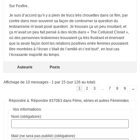
Sur Foxfire,
Je suis d’accord qu’il y a plein de trucs très chouettes dans ce film, par
contre dans mon souvenir sa façon de contourner la question du
lesbianisme m’avait posé question. Je trouvais ça un peu insultant, et
ça m’avait un peu fait pensé à des récits dans « The Celluloid Closet »,
où des personnes lesbiennes trouvaient ça très frustrant et énervant
que la seule façon dont les relations positives entre femmes pouvaient
être montrées à l’écran c’était de l’amitié et c’est tout*, en tout cas
l’écrasante majorité du temps.
Auteur/e
Posts
Affichage de 10 messages - 1 par 15 (sur 126 au total)
1
2
3
…
7
8
9
→
Répondre à: Répondre #37063 dans Films, séries et autres Féministes
Vos informations:
Nom (obligatoire):
Mail (ne sera pas publié) (obligatoire):