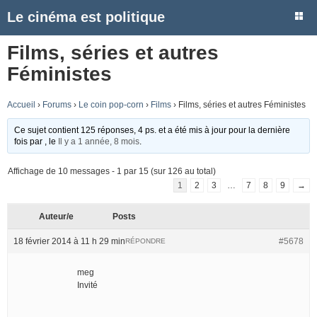
Le cinéma est politique
Films, séries et autres
Féministes
Accueil
›
Forums
›
Le coin pop-corn
›
Films
›
Films, séries et autres Féministes
Ce sujet contient 125 réponses, 4 ps. et a été mis à jour pour la dernière
fois par
, le
Il y a 1 année, 8 mois
.
Affichage de 10 messages - 1 par 15 (sur 126 au total)
1
2
3
…
7
8
9
→
Auteur/e
Posts
18 février 2014 à 11 h 29 min
#5678
RÉPONDRE
meg
Invité