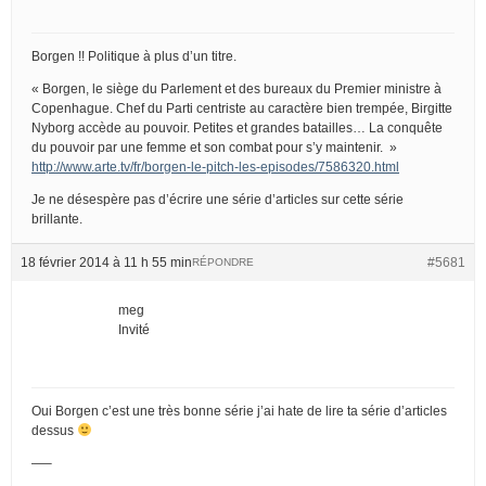
Borgen !! Politique à plus d’un titre.
« Borgen, le siège du Parlement et des bureaux du Premier ministre à
Copenhague. Chef du Parti centriste au caractère bien trempée, Birgitte
Nyborg accède au pouvoir. Petites et grandes batailles… La conquête
du pouvoir par une femme et son combat pour s’y maintenir. »
http://www.arte.tv/fr/borgen-le-pitch-les-episodes/7586320.html
Je ne désespère pas d’écrire une série d’articles sur cette série
brillante.
18 février 2014 à 11 h 55 min
#5681
RÉPONDRE
meg
Invité
Oui Borgen c’est une très bonne série j’ai hate de lire ta série d’articles
dessus
—–