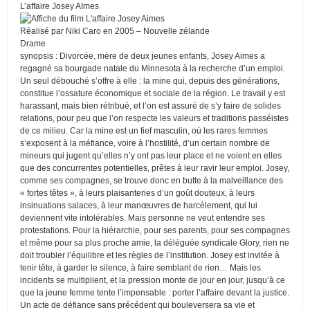
L’affaire Josey AImes
Réalisé par Niki Caro en 2005 – Nouvelle zélande
Drame
synopsis : Divorcée, mère de deux jeunes enfants, Josey Aimes a
regagné sa bourgade natale du Minnesota à la recherche d’un emploi.
Un seul débouché s’offre à elle : la mine qui, depuis des générations,
constitue l’ossature économique et sociale de la région. Le travail y est
harassant, mais bien rétribué, et l’on est assuré de s’y faire de solides
relations, pour peu que l’on respecte les valeurs et traditions passéistes
de ce milieu. Car la mine est un fief masculin, où les rares femmes
s’exposent à la méfiance, voire à l’hostilité, d’un certain nombre de
mineurs qui jugent qu’elles n’y ont pas leur place et ne voient en elles
que des concurrentes potentielles, prêtes à leur ravir leur emploi. Josey,
comme ses compagnes, se trouve donc en butte à la malveillance des
« fortes têtes », à leurs plaisanteries d’un goût douteux, à leurs
insinuations salaces, à leur manœuvres de harcèlement, qui lui
deviennent vite intolérables. Mais personne ne veut entendre ses
protestations. Pour la hiérarchie, pour ses parents, pour ses compagnes
et même pour sa plus proche amie, la déléguée syndicale Glory, rien ne
doit troubler l’équilibre et les règles de l’institution. Josey est invitée à
tenir tête, à garder le silence, à faire semblant de rien… Mais les
incidents se multiplient, et la pression monte de jour en jour, jusqu’à ce
que la jeune femme tente l’impensable : porter l’affaire devant la justice.
Un acte de défiance sans précédent qui bouleversera sa vie et