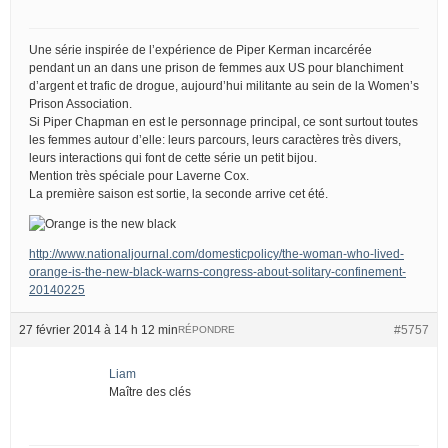
Une série inspirée de l’expérience de Piper Kerman incarcérée
pendant un an dans une prison de femmes aux US pour blanchiment
d’argent et trafic de drogue, aujourd’hui militante au sein de la Women’s
Prison Association.
Si Piper Chapman en est le personnage principal, ce sont surtout toutes
les femmes autour d’elle: leurs parcours, leurs caractères très divers,
leurs interactions qui font de cette série un petit bijou.
Mention très spéciale pour Laverne Cox.
La première saison est sortie, la seconde arrive cet été.
http://www.nationaljournal.com/domesticpolicy/the-woman-who-lived-
orange-is-the-new-black-warns-congress-about-solitary-confinement-
20140225
27 février 2014 à 14 h 12 min
#5757
RÉPONDRE
Liam
Maître des clés