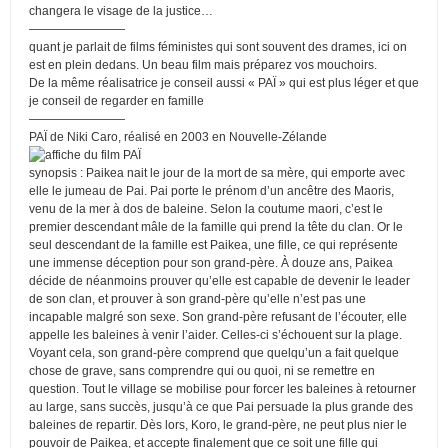
changera le visage de la justice…
————————
quant je parlait de films féministes qui sont souvent des drames, ici on
est en plein dedans. Un beau film mais préparez vos mouchoirs.
De la même réalisatrice je conseil aussi « PAÏ » qui est plus léger et que
je conseil de regarder en famille
————————
PAÏ de Niki Caro, réalisé en 2003 en Nouvelle-Zélande
synopsis : Paikea nait le jour de la mort de sa mère, qui emporte avec
elle le jumeau de Pai. Pai porte le prénom d’un ancêtre des Maoris,
venu de la mer à dos de baleine. Selon la coutume maori, c’est le
premier descendant mâle de la famille qui prend la tête du clan. Or le
seul descendant de la famille est Paikea, une fille, ce qui représente
une immense déception pour son grand-père. À douze ans, Paikea
décide de néanmoins prouver qu’elle est capable de devenir le leader
de son clan, et prouver à son grand-père qu’elle n’est pas une
incapable malgré son sexe. Son grand-père refusant de l’écouter, elle
appelle les baleines à venir l’aider. Celles-ci s’échouent sur la plage.
Voyant cela, son grand-père comprend que quelqu’un a fait quelque
chose de grave, sans comprendre qui ou quoi, ni se remettre en
question. Tout le village se mobilise pour forcer les baleines à retourner
au large, sans succès, jusqu’à ce que Pai persuade la plus grande des
baleines de repartir. Dès lors, Koro, le grand-père, ne peut plus nier le
pouvoir de Paikea, et accepte finalement que ce soit une fille qui