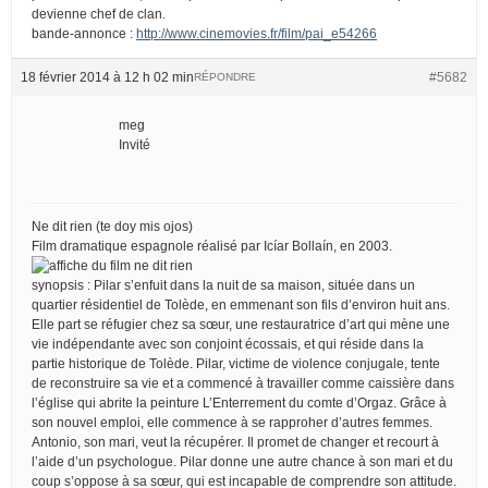
devienne chef de clan.
bande-annonce :
http://www.cinemovies.fr/film/pai_e54266
18 février 2014 à 12 h 02 min
#5682
RÉPONDRE
meg
Invité
Ne dit rien (te doy mis ojos)
Film dramatique espagnole réalisé par Icíar Bollaín, en 2003.
synopsis : Pilar s’enfuit dans la nuit de sa maison, située dans un
quartier résidentiel de Tolède, en emmenant son fils d’environ huit ans.
Elle part se réfugier chez sa sœur, une restauratrice d’art qui mène une
vie indépendante avec son conjoint écossais, et qui réside dans la
partie historique de Tolède. Pilar, victime de violence conjugale, tente
de reconstruire sa vie et a commencé à travailler comme caissière dans
l’église qui abrite la peinture L’Enterrement du comte d’Orgaz. Grâce à
son nouvel emploi, elle commence à se rapproher d’autres femmes.
Antonio, son mari, veut la récupérer. Il promet de changer et recourt à
l’aide d’un psychologue. Pilar donne une autre chance à son mari et du
coup s’oppose à sa sœur, qui est incapable de comprendre son attitude.