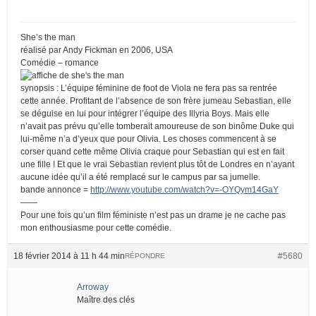
She’s the man
réalisé par Andy Fickman en 2006, USA
Comédie – romance
synopsis : L’équipe féminine de foot de Viola ne fera pas sa rentrée
cette année. Profitant de l’absence de son frère jumeau Sebastian, elle
se déguise en lui pour intégrer l’équipe des Illyria Boys. Mais elle
n’avait pas prévu qu’elle tomberait amoureuse de son binôme Duke qui
lui-même n’a d’yeux que pour Olivia. Les choses commencent à se
corser quand cette même Olivia craque pour Sebastian qui est en fait
une fille ! Et que le vrai Sebastian revient plus tôt de Londres en n’ayant
aucune idée qu’il a été remplacé sur le campus par sa jumelle.
bande annonce =
http://www.youtube.com/watch?v=-OYQym14GaY
——
Pour une fois qu’un film féministe n’est pas un drame je ne cache pas
mon enthousiasme pour cette comédie.
18 février 2014 à 11 h 44 min
#5680
RÉPONDRE
Arroway
Maître des clés