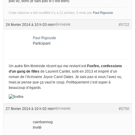
pas vu, donc je sais pas si c’est bien)
Cette réponse a été modifiée Il y a 12 années, 5 mois par
Paul Rigouste
.
24 février 2014 à 10 h 03 min
#5722
RÉPONDRE
Paul Rigouste
Participant
Un autre film féministe récent qui me revient est
Foxfire, confessions
d’un gang de filles
de Laurent Cantet, sorti en 2013 et inspiré d’un
roman de l’écrivaine Joyce Carol Oates. Je sais pas si vous l’avez vu,
mais je pense que ça vaut le coup. Politiquement c’est super à
beaucoup d’égards.
27 février 2014 à 10 h 02 min
#5750
RÉPONDRE
caerbannog
Invité