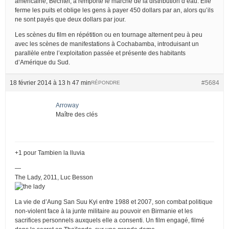
américaine, Bechtel, a remporté le marché de la distribution d’eau. Elle
ferme les puits et oblige les gens à payer 450 dollars par an, alors qu’ils
ne sont payés que deux dollars par jour.
Les scènes du film en répétition ou en tournage alternent peu à peu
avec les scènes de manifestations à Cochabamba, introduisant un
parallèle entre l’exploitation passée et présente des habitants
d’Amérique du Sud.
18 février 2014 à 13 h 47 min
#5684
RÉPONDRE
Arroway
Maître des clés
+1 pour Tambien la lluvia
—
The Lady, 2011, Luc Besson
La vie de d’Aung San Suu Kyi entre 1988 et 2007, son combat politique
non-violent face à la junte militaire au pouvoir en Birmanie et les
sacrifices personnels auxquels elle a consenti. Un film engagé, filmé