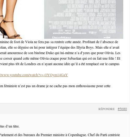
inine de foot de Viola ne fera pas sa rentrée cette année. Profitant de l’absence de
ian, elle se déguise en lui pour intégrer l’équipe des Illyria Boys. Mais elle n’avait
berait amoureuse de son binôme Duke qui lui-même n’a d’yeux que pour Olivia. Les
 corser quand cette même Olivia craque pour Sebastian qui est en fait une fille ! Et
revient plus tôt de Londres en n’ayant aucune idée qu’il a été remplacé sur le campus
://www.youtube.com/watch?v=-OYQym14GaY
lm féministe n’est pas un drame je ne cache pas mon enthousiasme pour cette
#5680
RÉPONDRE
lus d’un titre.
Parlement et des bureaux du Premier ministre à Copenhague. Chef du Parti centriste