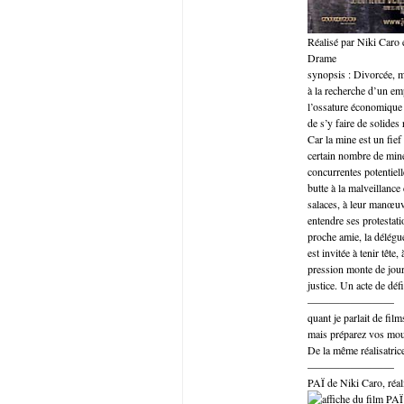
Réalisé par Niki Caro
Drame
synopsis : Divorcée, 
à la recherche d’un emp
l’ossature économique e
de s’y faire de solides 
Car la mine est un fief
certain nombre de mineu
concurrentes potentiel
butte à la malveillance
salaces, à leur manœuv
entendre ses protestat
proche amie, la délégué
est invitée à tenir tête
pression monte de jour 
justice. Un acte de déf
————————
quant je parlait de fil
mais préparez vos mou
De la même réalisatrice
————————
PAÏ de Niki Caro, réa