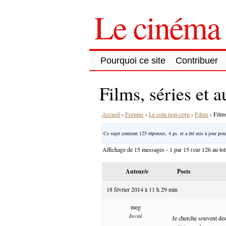
Le cinéma 
Pourquoi ce site
Contribuer
Films, séries et 
Accueil
›
Forums
›
Le coin pop-corn
›
Films
›
Films
Ce sujet contient 125 réponses, 4 ps. et a été mis à jour pour
Affichage de 15 messages - 1 par 15 (sur 126 au tot
Auteur/e
Posts
18 février 2014 à 11 h 29 min
meg
Invité
Je cherche souvent des 