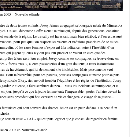
 en 2005 – Nouvelle zélande
mère de deux jeunes enfants, Josey Aimes a regagné sa bourgade natale du Minnesota
loi. Un seul débouché s’offre à elle : la mine qui, depuis des générations, constitue
t sociale de la région. Le travail y est harassant, mais bien rétribué, et l’on est assuré
relations, pour peu que l’on respecte les valeurs et traditions passéistes de ce milieu.
 masculin, où les rares femmes s’exposent à la méfiance, voire à l’hostilité, d’un
rs qui jugent qu’elles n’y ont pas leur place et ne voient en elles que des
les, prêtes à leur ravir leur emploi. Josey, comme ses compagnes, se trouve donc en
 des « fortes têtes », à leurs plaisanteries d’un goût douteux, à leurs insinuations
res de harcèlement, qui lui deviennent vite intolérables. Mais personne ne veut
ions. Pour la hiérarchie, pour ses parents, pour ses compagnes et même pour sa plus
e syndicale Glory, rien ne doit troubler l’équilibre et les règles de l’institution. Josey
, à garder le silence, à faire semblant de rien… Mais les incidents se multiplient, et la
en jour, jusqu’à ce que la jeune femme tente l’impensable : porter l’affaire devant la
iance sans précédent qui bouleversera sa vie et changera le visage de la justice…
ms féministes qui sont souvent des drames, ici on est en plein dedans. Un beau film
choirs.
 je conseil aussi « PAÏ » qui est plus léger et que je conseil de regarder en famille
lisé en 2003 en Nouvelle-Zélande