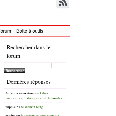
Forum
Boîte à outils
Rechercher dans le
forum
Dernières réponses
Anne ma soeur Anne
sur
Films
fantastiques, historiques et SF féministes
ralph
sur
The Woman King
exodus
sur
le sexisme comme strategie