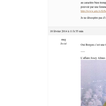
au caractère bien trem
pouvoir par une femme
http://www.arte.tv/fr/
Je ne désespère pas d’éc
18 février 2014 à 11 h 55 min
meg
Invité
Oui Borgen c’est une tr
—–
L’affaire Josey AImes