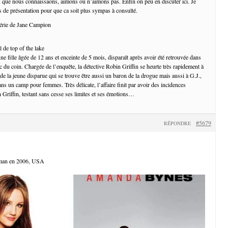
 que nous connaissaons, aimons ou n’aimons pas. Enfin on peu en discuter ici. Je
 de présentation pour que ca soit plus sympas à consulté.
 série de Jane Campion
ne fille âgée de 12 ans et enceinte de 5 mois, disparaît après avoir été retrouvée dans
c du coin. Chargée de l’enquête, la détective Robin Griffin se heurte très rapidement à
de la jeune disparue qui se trouve être aussi un baron de la drogue mais aussi à G.J.,
ns un camp pour femmes. Très délicate, l’affaire finit par avoir des incidences
 Griffin, testant sans cesse ses limites et ses émotions…
#5679
RÉPONDRE
kman en 2006, USA