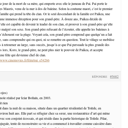
le jour de la mort de sa mère, qui emporte avec elle le jumeau de Pai. Pai porte le
s Maoris, venu de la mer à dos de baleine. Selon la coutume maori, c’est le premier
amille qui prend la tête du clan. Or le seul descendant de la famille est Paikea, une
te une immense déception pour son grand-père. À douze ans, Paikea décide de
lle est capable de devenir le leader de son clan, et prouver à son grand-père qu’elle
 malgré son sexe. Son grand-père refusant de l’écouter, elle appelle les baleines à
ci s’échouent sur la plage. Voyant cela, son grand-père comprend que quelqu’un a fait
, sans comprendre qui ou quoi, ni se remettre en question. Tout le village se mobilise
s à retourner au large, sans succès, jusqu’à ce que Pai persuade la plus grande des
ès lors, Koro, le grand-père, ne peut plus nier le pouvoir de Paikea, et accepte
une fille qui devienne chef de clan.
//www.cinemovies.fr/film/pai_e54266
#5682
RÉPONDRE
 ojos)
ole réalisé par Icíar Bollaín, en 2003.
it dans la nuit de sa maison, située dans un quartier résidentiel de Tolède, en
iron huit ans. Elle part se réfugier chez sa sœur, une restauratrice d’art qui mène
ec son conjoint écossais, et qui réside dans la partie historique de Tolède. Pilar,
njugale, tente de reconstruire sa vie et a commencé à travailler comme caissière dans