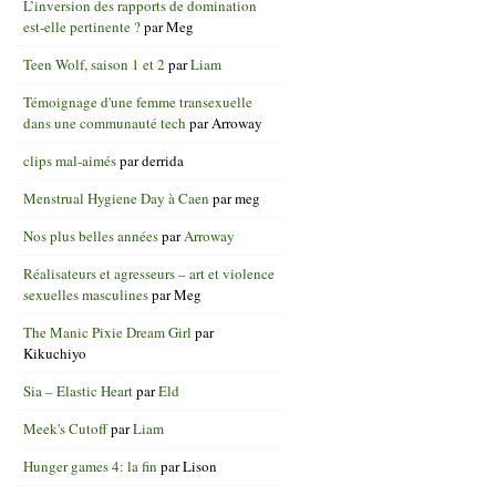
L’inversion des rapports de domination
est-elle pertinente ?
par
Meg
Teen Wolf, saison 1 et 2
par
Liam
Témoignage d'une femme transexuelle
dans une communauté tech
par
Arroway
clips mal-aimés
par
derrida
Menstrual Hygiene Day à Caen
par
meg
Nos plus belles années
par
Arroway
Réalisateurs et agresseurs – art et violence
sexuelles masculines
par
Meg
The Manic Pixie Dream Girl
par
Kikuchiyo
Sia – Elastic Heart
par
Eld
Meek's Cutoff
par
Liam
Hunger games 4: la fin
par
Lison