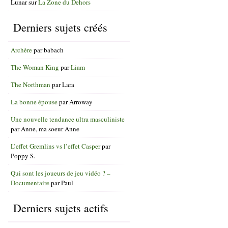
Lunar
sur
La Zone du Dehors
Derniers sujets créés
Archère
par
babach
The Woman King
par
Liam
The Northman
par
Lara
La bonne épouse
par
Arroway
Une nouvelle tendance ultra masculiniste
par
Anne, ma soeur Anne
L’effet Gremlins vs l’effet Casper
par
Poppy S.
Qui sont les joueurs de jeu vidéo ? –
Documentaire
par
Paul
Derniers sujets actifs