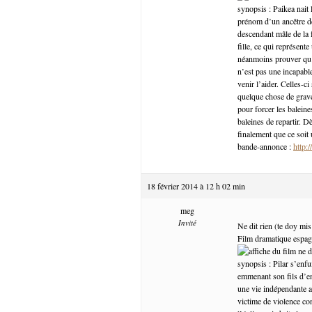
synopsis : Paikea nait 
prénom d’un ancêtre de
descendant mâle de la f
fille, ce qui représen
néanmoins prouver qu’e
n’est pas une incapable
venir l’aider. Celles-
quelque chose de grave
pour forcer les baleine
baleines de repartir. D
finalement que ce soit 
bande-annonce :
http:
18 février 2014 à 12 h 02 min
meg
Invité
Ne dit rien (te doy mis
Film dramatique espagn
synopsis : Pilar s’enfu
emmenant son fils d’env
une vie indépendante av
victime de violence co