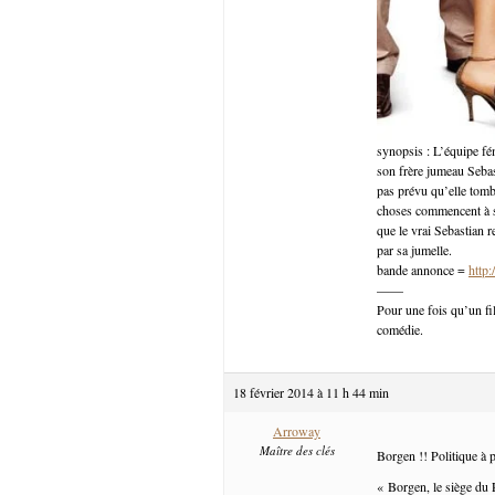
synopsis : L’équipe fém
son frère jumeau Sebast
pas prévu qu’elle tom
choses commencent à se
que le vrai Sebastian 
par sa jumelle.
bande annonce =
http
——
Pour une fois qu’un fi
comédie.
18 février 2014 à 11 h 44 min
Arroway
Maître des clés
Borgen !! Politique à p
« Borgen, le siège du 