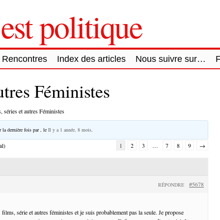
est politique
Rencontres
Index des articles
Nous suivre sur…
autres Féministes
, séries et autres Féministes
 la dernière fois par
, le
Il y a 1 année, 8 mois
.
al)
1
2
3
…
7
8
9
→
#5678
RÉPONDRE
films, série et autres féministes et je suis probablement pas la seule. Je propose