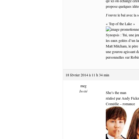
qu’ici on echange ceux
propose quelques idées
J’ouvre le bal avec la
« Top of the Lake »
Synopsis : Tui, une jeu
les eaux gelées d’un la
Matt Mitcham, le père 
une gourou agissant da
personnelles sur Robin
18 février 2014 à 11 h 34 min
meg
Invité
She’s the man
réalisé par Andy Fic
Comédie – romance