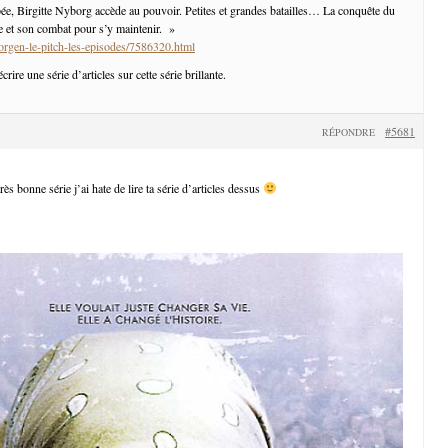
pée, Birgitte Nyborg accède au pouvoir. Petites et grandes batailles… La conquête du
 et son combat pour s’y maintenir. »
borgen-le-pitch-les-episodes/7586320.html
rire une série d’articles sur cette série brillante.
#5681
RÉPONDRE
ès bonne série j’ai hate de lire ta série d’articles dessus