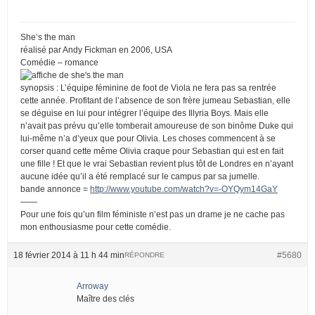
She’s the man
réalisé par Andy Fickman en 2006, USA
Comédie – romance
synopsis : L’équipe féminine de foot de Viola ne fera pas sa rentrée
cette année. Profitant de l’absence de son frère jumeau Sebastian, elle
se déguise en lui pour intégrer l’équipe des Illyria Boys. Mais elle
n’avait pas prévu qu’elle tomberait amoureuse de son binôme Duke qui
lui-même n’a d’yeux que pour Olivia. Les choses commencent à se
corser quand cette même Olivia craque pour Sebastian qui est en fait
une fille ! Et que le vrai Sebastian revient plus tôt de Londres en n’ayant
aucune idée qu’il a été remplacé sur le campus par sa jumelle.
bande annonce =
http://www.youtube.com/watch?v=-OYQym14GaY
——
Pour une fois qu’un film féministe n’est pas un drame je ne cache pas
mon enthousiasme pour cette comédie.
18 février 2014 à 11 h 44 min
#5680
RÉPONDRE
Arroway
Maître des clés