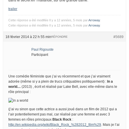
dans le secret en Thaïlande, sur une grande dame.
trailer
Cette réponse a été modifiée Il y a 12 années, 5 mois par
Arroway
.
Cette réponse a été modifiée Il y a 12 années, 5 mois par
Arroway
.
18 février 2014 à 22 h 55 min
#5689
RÉPONDRE
Paul Rigouste
Participant
Une comédie féministe que j’ai vu récemment et que j’ai vraiment
adorée (même si y a plein de trucs critiquables politiquement) :
In a
world…
(2013) , écrit et réalisé par Lake Bell, avec elle-même dans le
rôle principal :
(j’ai vu sinon que cette actrice a aussi joué dans un film de 2012 qui a
l’air potentiellement pas mal, car réalisé par une femme et avec 3
femmes en rôles principaux
Black Rock
:
http://en.wikipedia.org/wiki/Black_Rock_%282012_film%29
. Mais je l’ai