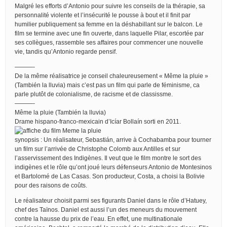
Malgré les efforts d’Antonio pour suivre les conseils de la thérapie, sa
personnalité violente et l’insécurité le pousse à bout et il finit par
humilier publiquement sa femme en la déshabillant sur le balcon. Le
film se termine avec une fin ouverte, dans laquelle Pilar, escortée par
ses collègues, rassemble ses affaires pour commencer une nouvelle
vie, tandis qu’Antonio regarde pensif.
———-
De la même réalisatrice je conseil chaleureusement « Même la pluie »
(También la lluvia) mais c’est pas un film qui parle de féminisme, ca
parle plutôt de colonialisme, de racisme et de classissme.
———-
Même la pluie (También la lluvia)
Drame hispano-franco-mexicain d’Icíar Bollaín sorti en 2011.
synopsis : Un réalisateur, Sebastián, arrive à Cochabamba pour tourner
un film sur l’arrivée de Christophe Colomb aux Antilles et sur
l’asservissement des Indigènes. Il veut que le film montre le sort des
indigènes et le rôle qu’ont joué leurs défenseurs Antonio de Montesinos
et Bartolomé de Las Casas. Son producteur, Costa, a choisi la Bolivie
pour des raisons de coûts.
Le réalisateur choisit parmi ses figurants Daniel dans le rôle d’Hatuey,
chef des Taïnos. Daniel est aussi l’un des meneurs du mouvement
contre la hausse du prix de l’eau. En effet, une multinationale