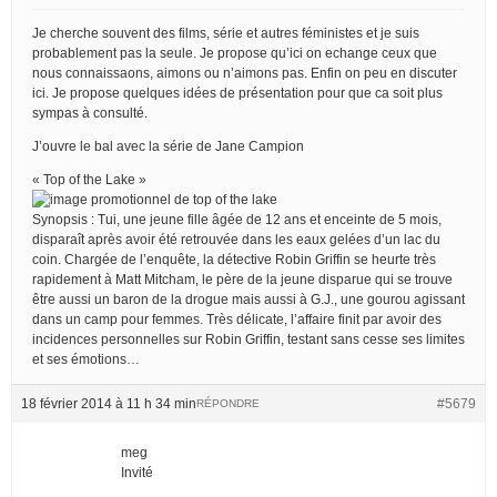
Je cherche souvent des films, série et autres féministes et je suis
probablement pas la seule. Je propose qu’ici on echange ceux que
nous connaissaons, aimons ou n’aimons pas. Enfin on peu en discuter
ici. Je propose quelques idées de présentation pour que ca soit plus
sympas à consulté.
J’ouvre le bal avec la série de Jane Campion
« Top of the Lake »
Synopsis : Tui, une jeune fille âgée de 12 ans et enceinte de 5 mois,
disparaît après avoir été retrouvée dans les eaux gelées d’un lac du
coin. Chargée de l’enquête, la détective Robin Griffin se heurte très
rapidement à Matt Mitcham, le père de la jeune disparue qui se trouve
être aussi un baron de la drogue mais aussi à G.J., une gourou agissant
dans un camp pour femmes. Très délicate, l’affaire finit par avoir des
incidences personnelles sur Robin Griffin, testant sans cesse ses limites
et ses émotions…
18 février 2014 à 11 h 34 min
#5679
RÉPONDRE
meg
Invité