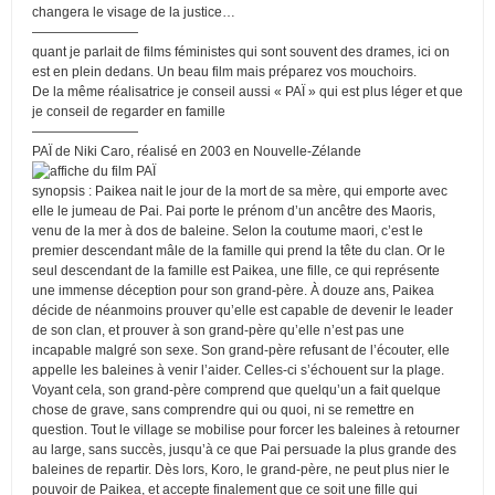
changera le visage de la justice…
————————
quant je parlait de films féministes qui sont souvent des drames, ici on
est en plein dedans. Un beau film mais préparez vos mouchoirs.
De la même réalisatrice je conseil aussi « PAÏ » qui est plus léger et que
je conseil de regarder en famille
————————
PAÏ de Niki Caro, réalisé en 2003 en Nouvelle-Zélande
synopsis : Paikea nait le jour de la mort de sa mère, qui emporte avec
elle le jumeau de Pai. Pai porte le prénom d’un ancêtre des Maoris,
venu de la mer à dos de baleine. Selon la coutume maori, c’est le
premier descendant mâle de la famille qui prend la tête du clan. Or le
seul descendant de la famille est Paikea, une fille, ce qui représente
une immense déception pour son grand-père. À douze ans, Paikea
décide de néanmoins prouver qu’elle est capable de devenir le leader
de son clan, et prouver à son grand-père qu’elle n’est pas une
incapable malgré son sexe. Son grand-père refusant de l’écouter, elle
appelle les baleines à venir l’aider. Celles-ci s’échouent sur la plage.
Voyant cela, son grand-père comprend que quelqu’un a fait quelque
chose de grave, sans comprendre qui ou quoi, ni se remettre en
question. Tout le village se mobilise pour forcer les baleines à retourner
au large, sans succès, jusqu’à ce que Pai persuade la plus grande des
baleines de repartir. Dès lors, Koro, le grand-père, ne peut plus nier le
pouvoir de Paikea, et accepte finalement que ce soit une fille qui