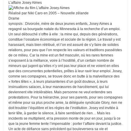
L’affaire Josey AImes
Réalisé par Niki Caro en 2005 – Nouvelle zélande
Drame
synopsis : Divorcée, mère de deux jeunes enfants, Josey Aimes a
regagné sa bourgade natale du Minnesota à la recherche d’un emploi.
Un seul débouché s’offre à elle : la mine qui, depuis des générations,
constitue l’ossature économique et sociale de la région. Le travail y est
harassant, mais bien rétribué, et l’on est assuré de s’y faire de solides
relations, pour peu que l’on respecte les valeurs et traditions passéistes
de ce milieu. Car la mine est un fief masculin, où les rares femmes
s’exposent à la méfiance, voire à l’hostilité, d’un certain nombre de
mineurs qui jugent qu’elles n’y ont pas leur place et ne voient en elles
que des concurrentes potentielles, prêtes à leur ravir leur emploi. Josey,
comme ses compagnes, se trouve donc en butte à la malveillance des
« fortes têtes », à leurs plaisanteries d’un goût douteux, à leurs
insinuations salaces, à leur manœuvres de harcèlement, qui lui
deviennent vite intolérables. Mais personne ne veut entendre ses
protestations. Pour la hiérarchie, pour ses parents, pour ses compagnes
et même pour sa plus proche amie, la déléguée syndicale Glory, rien ne
doit troubler l’équilibre et les règles de l’institution. Josey est invitée à
tenir tête, à garder le silence, à faire semblant de rien… Mais les
incidents se multiplient, et la pression monte de jour en jour, jusqu’à ce
que la jeune femme tente l’impensable : porter l’affaire devant la justice.
Un acte de défiance sans précédent qui bouleversera sa vie et