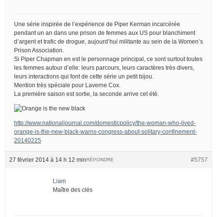
Une série inspirée de l’expérience de Piper Kerman incarcérée
pendant un an dans une prison de femmes aux US pour blanchiment
d’argent et trafic de drogue, aujourd’hui militante au sein de la Women’s
Prison Association.
Si Piper Chapman en est le personnage principal, ce sont surtout toutes
les femmes autour d’elle: leurs parcours, leurs caractères très divers,
leurs interactions qui font de cette série un petit bijou.
Mention très spéciale pour Laverne Cox.
La première saison est sortie, la seconde arrive cet été.
http://www.nationaljournal.com/domesticpolicy/the-woman-who-lived-
orange-is-the-new-black-warns-congress-about-solitary-confinement-
20140225
27 février 2014 à 14 h 12 min
#5757
RÉPONDRE
Liam
Maître des clés