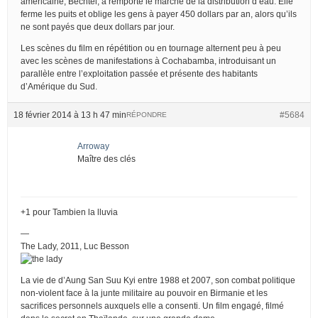
américaine, Bechtel, a remporté le marché de la distribution d’eau. Elle
ferme les puits et oblige les gens à payer 450 dollars par an, alors qu’ils
ne sont payés que deux dollars par jour.
Les scènes du film en répétition ou en tournage alternent peu à peu
avec les scènes de manifestations à Cochabamba, introduisant un
parallèle entre l’exploitation passée et présente des habitants
d’Amérique du Sud.
18 février 2014 à 13 h 47 min
#5684
RÉPONDRE
Arroway
Maître des clés
+1 pour Tambien la lluvia
—
The Lady, 2011, Luc Besson
La vie de d’Aung San Suu Kyi entre 1988 et 2007, son combat politique
non-violent face à la junte militaire au pouvoir en Birmanie et les
sacrifices personnels auxquels elle a consenti. Un film engagé, filmé