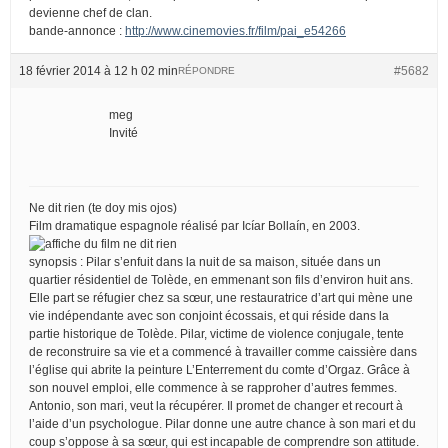
devienne chef de clan.
bande-annonce :
http://www.cinemovies.fr/film/pai_e54266
18 février 2014 à 12 h 02 min
#5682
RÉPONDRE
meg
Invité
Ne dit rien (te doy mis ojos)
Film dramatique espagnole réalisé par Icíar Bollaín, en 2003.
synopsis : Pilar s’enfuit dans la nuit de sa maison, située dans un
quartier résidentiel de Tolède, en emmenant son fils d’environ huit ans.
Elle part se réfugier chez sa sœur, une restauratrice d’art qui mène une
vie indépendante avec son conjoint écossais, et qui réside dans la
partie historique de Tolède. Pilar, victime de violence conjugale, tente
de reconstruire sa vie et a commencé à travailler comme caissière dans
l’église qui abrite la peinture L’Enterrement du comte d’Orgaz. Grâce à
son nouvel emploi, elle commence à se rapproher d’autres femmes.
Antonio, son mari, veut la récupérer. Il promet de changer et recourt à
l’aide d’un psychologue. Pilar donne une autre chance à son mari et du
coup s’oppose à sa sœur, qui est incapable de comprendre son attitude.