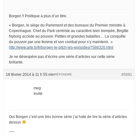
Borgen !! Politique à plus d’un titre.
« Borgen, le siège du Parlement et des bureaux du Premier ministre à
Copenhague. Chef du Parti centriste au caractère bien trempée, Birgitte
Nyborg accède au pouvoir. Petites et grandes batailles… La conquête
du pouvoir par une femme et son combat pour s’y maintenir. »
http://www.arte.tv/fr/borgen-le-pitch-les-episodes/7586320.html
Je ne désespère pas d’écrire une série d’articles sur cette série
brillante.
18 février 2014 à 11 h 55 min
#5681
RÉPONDRE
meg
Invité
Oui Borgen c’est une très bonne série j’ai hate de lire ta série d’articles
dessus
—–