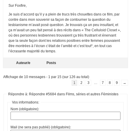
Sur Foxfire,
Je suis d’accord qu’il y a plein de trucs très chouettes dans ce film, par
contre dans mon souvenir sa façon de contourner la question du
lesbianisme m’avait posé question. Je trouvais ça un peu insultant, et
ça m’avait un peu fait pensé à des récits dans « The Celluloid Closet »,
où des personnes lesbiennes trouvaient ça très frustrant et énervant
que la seule façon dont les relations positives entre femmes pouvaient
être montrées à l’écran c’était de l’amitié et c’est tout*, en tout cas
l’écrasante majorité du temps.
Auteur/e
Posts
Affichage de 10 messages - 1 par 15 (sur 126 au total)
1
2
3
…
7
8
9
→
Répondre à: Répondre #5684 dans Films, séries et autres Féministes
Vos informations:
Nom (obligatoire):
Mail (ne sera pas publié) (obligatoire):