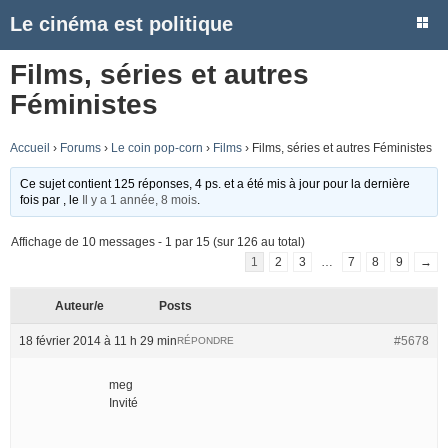
Le cinéma est politique
Films, séries et autres
Féministes
Accueil
›
Forums
›
Le coin pop-corn
›
Films
›
Films, séries et autres Féministes
Ce sujet contient 125 réponses, 4 ps. et a été mis à jour pour la dernière
fois par
, le
Il y a 1 année, 8 mois
.
Affichage de 10 messages - 1 par 15 (sur 126 au total)
1
2
3
…
7
8
9
→
Auteur/e
Posts
18 février 2014 à 11 h 29 min
#5678
RÉPONDRE
meg
Invité