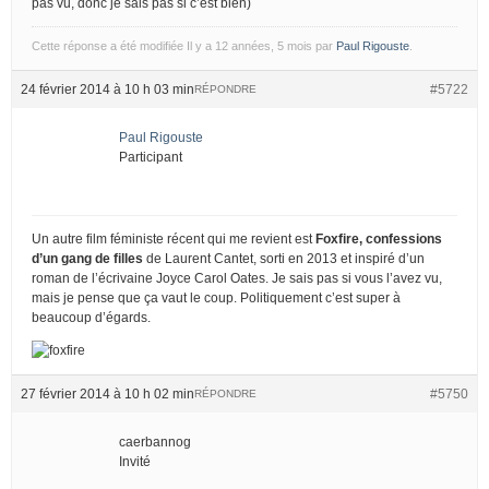
pas vu, donc je sais pas si c’est bien)
Cette réponse a été modifiée Il y a 12 années, 5 mois par
Paul Rigouste
.
24 février 2014 à 10 h 03 min
#5722
RÉPONDRE
Paul Rigouste
Participant
Un autre film féministe récent qui me revient est
Foxfire, confessions
d’un gang de filles
de Laurent Cantet, sorti en 2013 et inspiré d’un
roman de l’écrivaine Joyce Carol Oates. Je sais pas si vous l’avez vu,
mais je pense que ça vaut le coup. Politiquement c’est super à
beaucoup d’égards.
27 février 2014 à 10 h 02 min
#5750
RÉPONDRE
caerbannog
Invité