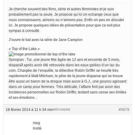
Je cherche souvent des films, série et autres féministes et je suis
probablement pas la seule. Je propose qu’ici on echange ceux que
nous connaissaons, aimons ou n’aimons pas. Enfin on peu en discuter
ici. Je propose quelques idées de présentation pour que ca soit plus
sympas à consulté.
J’ouvre le bal avec la série de Jane Campion
« Top of the Lake »
Synopsis : Tui, une jeune fille âgée de 12 ans et enceinte de 5 mois,
disparaît après avoir été retrouvée dans les eaux gelées d’un lac du
coin. Chargée de l’enquête, la détective Robin Griffin se heurte très
rapidement à Matt Mitcham, le père de la jeune disparue qui se trouve
être aussi un baron de la drogue mais aussi à G.J., une gourou agissant
dans un camp pour femmes. Très délicate, l’affaire finit par avoir des
incidences personnelles sur Robin Griffin, testant sans cesse ses limites
et ses émotions…
18 février 2014 à 11 h 34 min
#5679
RÉPONDRE
meg
Invité