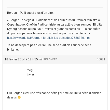
Borgen !! Politique à plus d’un titre.
« Borgen, le siège du Parlement et des bureaux du Premier ministre à
Copenhague. Chef du Parti centriste au caractère bien trempée, Birgitte
Nyborg accède au pouvoir. Petites et grandes batailles… La conquête
du pouvoir par une femme et son combat pour s’y maintenir. »
http://www.arte.tv/fr/borgen-le-pitch-les-episodes/7586320.html
Je ne désespère pas d’écrire une série d’articles sur cette série
brillante.
18 février 2014 à 11 h 55 min
#5681
RÉPONDRE
meg
Invité
Oui Borgen c’est une très bonne série j’ai hate de lire ta série d’articles
dessus
—–