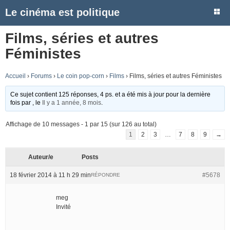
Le cinéma est politique
Films, séries et autres
Féministes
Accueil
›
Forums
›
Le coin pop-corn
›
Films
›
Films, séries et autres Féministes
Ce sujet contient 125 réponses, 4 ps. et a été mis à jour pour la dernière
fois par
, le
Il y a 1 année, 8 mois
.
Affichage de 10 messages - 1 par 15 (sur 126 au total)
1
2
3
…
7
8
9
→
Auteur/e
Posts
18 février 2014 à 11 h 29 min
#5678
RÉPONDRE
meg
Invité