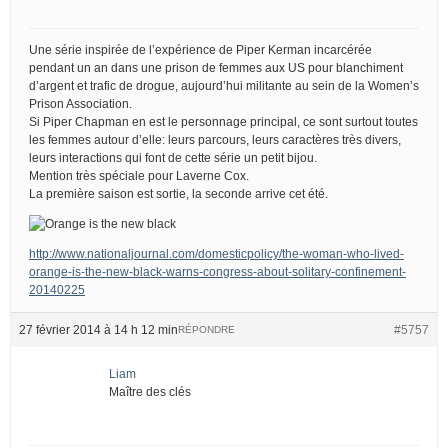
Une série inspirée de l’expérience de Piper Kerman incarcérée
pendant un an dans une prison de femmes aux US pour blanchiment
d’argent et trafic de drogue, aujourd’hui militante au sein de la Women’s
Prison Association.
Si Piper Chapman en est le personnage principal, ce sont surtout toutes
les femmes autour d’elle: leurs parcours, leurs caractères très divers,
leurs interactions qui font de cette série un petit bijou.
Mention très spéciale pour Laverne Cox.
La première saison est sortie, la seconde arrive cet été.
http://www.nationaljournal.com/domesticpolicy/the-woman-who-lived-
orange-is-the-new-black-warns-congress-about-solitary-confinement-
20140225
27 février 2014 à 14 h 12 min
#5757
RÉPONDRE
Liam
Maître des clés