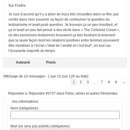
Sur Foxfire,
Je suis d’accord qu’il y a plein de trucs très chouettes dans ce film, par
contre dans mon souvenir sa façon de contourner la question du
lesbianisme m’avait posé question. Je trouvais ça un peu insultant, et
ça m’avait un peu fait pensé à des récits dans « The Celluloid Closet »,
où des personnes lesbiennes trouvaient ça très frustrant et énervant
que la seule façon dont les relations positives entre femmes pouvaient
être montrées à l’écran c’était de l’amitié et c’est tout*, en tout cas
l’écrasante majorité du temps.
Auteur/e
Posts
Affichage de 10 messages - 1 par 15 (sur 126 au total)
1
2
3
…
7
8
9
→
Répondre à: Répondre #5757 dans Films, séries et autres Féministes
Vos informations:
Nom (obligatoire):
Mail (ne sera pas publié) (obligatoire):