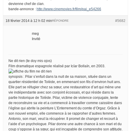
devienne chef de clan.
bande-annonce :
http://www.cinemovies.fr/film/pai_e54266
18 février 2014 à 12 h 02 min
#5682
RÉPONDRE
meg
Invité
Ne dit rien (te doy mis ojos)
Film dramatique espagnole réalisé par Icíar Bollaín, en 2003.
synopsis : Pilar s’enfuit dans la nuit de sa maison, située dans un
quartier résidentiel de Tolède, en emmenant son fils d’environ huit ans.
Elle part se réfugier chez sa sœur, une restauratrice d’art qui mène une
vie indépendante avec son conjoint écossais, et qui réside dans la
partie historique de Tolède. Pilar, victime de violence conjugale, tente
de reconstruire sa vie et a commencé à travailler comme caissière dans
l’église qui abrite la peinture L’Enterrement du comte d’Orgaz. Grâce à
son nouvel emploi, elle commence à se rapproher d’autres femmes.
Antonio, son mari, veut la récupérer. Il promet de changer et recourt à
l’aide d’un psychologue. Pilar donne une autre chance à son mari et du
coup s’oppose à sa sœur, qui est incapable de comprendre son attitude.