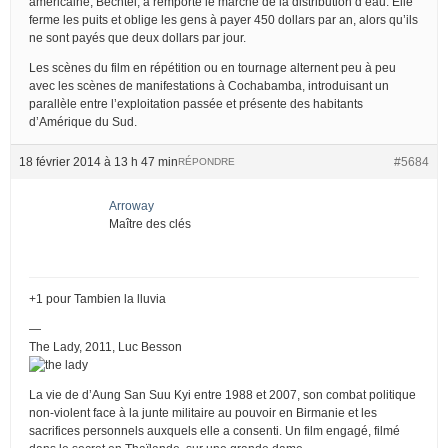
américaine, Bechtel, a remporté le marché de la distribution d’eau. Elle
ferme les puits et oblige les gens à payer 450 dollars par an, alors qu’ils
ne sont payés que deux dollars par jour.
Les scènes du film en répétition ou en tournage alternent peu à peu
avec les scènes de manifestations à Cochabamba, introduisant un
parallèle entre l’exploitation passée et présente des habitants
d’Amérique du Sud.
18 février 2014 à 13 h 47 min
#5684
RÉPONDRE
Arroway
Maître des clés
+1 pour Tambien la lluvia
—
The Lady, 2011, Luc Besson
La vie de d’Aung San Suu Kyi entre 1988 et 2007, son combat politique
non-violent face à la junte militaire au pouvoir en Birmanie et les
sacrifices personnels auxquels elle a consenti. Un film engagé, filmé