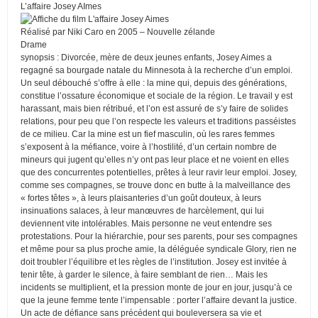
L’affaire Josey AImes
Réalisé par Niki Caro en 2005 – Nouvelle zélande
Drame
synopsis : Divorcée, mère de deux jeunes enfants, Josey Aimes a
regagné sa bourgade natale du Minnesota à la recherche d’un emploi.
Un seul débouché s’offre à elle : la mine qui, depuis des générations,
constitue l’ossature économique et sociale de la région. Le travail y est
harassant, mais bien rétribué, et l’on est assuré de s’y faire de solides
relations, pour peu que l’on respecte les valeurs et traditions passéistes
de ce milieu. Car la mine est un fief masculin, où les rares femmes
s’exposent à la méfiance, voire à l’hostilité, d’un certain nombre de
mineurs qui jugent qu’elles n’y ont pas leur place et ne voient en elles
que des concurrentes potentielles, prêtes à leur ravir leur emploi. Josey,
comme ses compagnes, se trouve donc en butte à la malveillance des
« fortes têtes », à leurs plaisanteries d’un goût douteux, à leurs
insinuations salaces, à leur manœuvres de harcèlement, qui lui
deviennent vite intolérables. Mais personne ne veut entendre ses
protestations. Pour la hiérarchie, pour ses parents, pour ses compagnes
et même pour sa plus proche amie, la déléguée syndicale Glory, rien ne
doit troubler l’équilibre et les règles de l’institution. Josey est invitée à
tenir tête, à garder le silence, à faire semblant de rien… Mais les
incidents se multiplient, et la pression monte de jour en jour, jusqu’à ce
que la jeune femme tente l’impensable : porter l’affaire devant la justice.
Un acte de défiance sans précédent qui bouleversera sa vie et