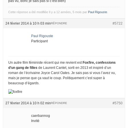
pas vu, donc je sais pas si c’est bien)
Cette réponse a été modifiée Il y a 12 années, 5 mois par
Paul Rigouste
.
24 février 2014 à 10 h 03 min
#5722
RÉPONDRE
Paul Rigouste
Participant
Un autre film féministe récent qui me revient est
Foxfire, confessions
d’un gang de filles
de Laurent Cantet, sorti en 2013 et inspiré d’un
roman de l’écrivaine Joyce Carol Oates. Je sais pas si vous l’avez vu,
mais je pense que ça vaut le coup. Politiquement c’est super à
beaucoup d’égards.
27 février 2014 à 10 h 02 min
#5750
RÉPONDRE
caerbannog
Invité