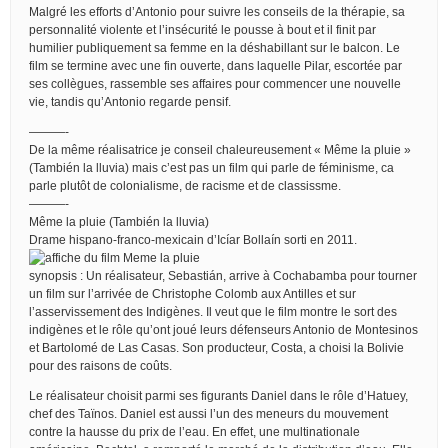
Malgré les efforts d’Antonio pour suivre les conseils de la thérapie, sa
personnalité violente et l’insécurité le pousse à bout et il finit par
humilier publiquement sa femme en la déshabillant sur le balcon. Le
film se termine avec une fin ouverte, dans laquelle Pilar, escortée par
ses collègues, rassemble ses affaires pour commencer une nouvelle
vie, tandis qu’Antonio regarde pensif.
———-
De la même réalisatrice je conseil chaleureusement « Même la pluie »
(También la lluvia) mais c’est pas un film qui parle de féminisme, ca
parle plutôt de colonialisme, de racisme et de classissme.
———-
Même la pluie (También la lluvia)
Drame hispano-franco-mexicain d’Icíar Bollaín sorti en 2011.
synopsis : Un réalisateur, Sebastián, arrive à Cochabamba pour tourner
un film sur l’arrivée de Christophe Colomb aux Antilles et sur
l’asservissement des Indigènes. Il veut que le film montre le sort des
indigènes et le rôle qu’ont joué leurs défenseurs Antonio de Montesinos
et Bartolomé de Las Casas. Son producteur, Costa, a choisi la Bolivie
pour des raisons de coûts.
Le réalisateur choisit parmi ses figurants Daniel dans le rôle d’Hatuey,
chef des Taïnos. Daniel est aussi l’un des meneurs du mouvement
contre la hausse du prix de l’eau. En effet, une multinationale