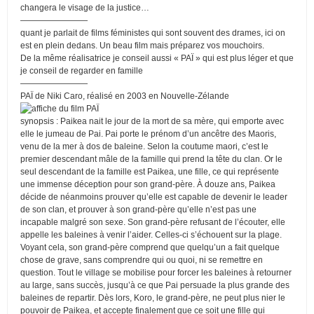
changera le visage de la justice…
————————
quant je parlait de films féministes qui sont souvent des drames, ici on
est en plein dedans. Un beau film mais préparez vos mouchoirs.
De la même réalisatrice je conseil aussi « PAÏ » qui est plus léger et que
je conseil de regarder en famille
————————
PAÏ de Niki Caro, réalisé en 2003 en Nouvelle-Zélande
synopsis : Paikea nait le jour de la mort de sa mère, qui emporte avec
elle le jumeau de Pai. Pai porte le prénom d’un ancêtre des Maoris,
venu de la mer à dos de baleine. Selon la coutume maori, c’est le
premier descendant mâle de la famille qui prend la tête du clan. Or le
seul descendant de la famille est Paikea, une fille, ce qui représente
une immense déception pour son grand-père. À douze ans, Paikea
décide de néanmoins prouver qu’elle est capable de devenir le leader
de son clan, et prouver à son grand-père qu’elle n’est pas une
incapable malgré son sexe. Son grand-père refusant de l’écouter, elle
appelle les baleines à venir l’aider. Celles-ci s’échouent sur la plage.
Voyant cela, son grand-père comprend que quelqu’un a fait quelque
chose de grave, sans comprendre qui ou quoi, ni se remettre en
question. Tout le village se mobilise pour forcer les baleines à retourner
au large, sans succès, jusqu’à ce que Pai persuade la plus grande des
baleines de repartir. Dès lors, Koro, le grand-père, ne peut plus nier le
pouvoir de Paikea, et accepte finalement que ce soit une fille qui