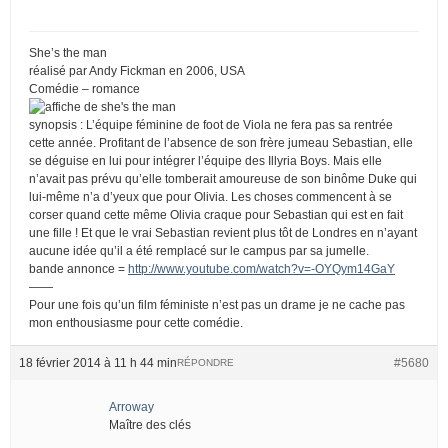
She’s the man
réalisé par Andy Fickman en 2006, USA
Comédie – romance
synopsis : L’équipe féminine de foot de Viola ne fera pas sa rentrée
cette année. Profitant de l’absence de son frère jumeau Sebastian, elle
se déguise en lui pour intégrer l’équipe des Illyria Boys. Mais elle
n’avait pas prévu qu’elle tomberait amoureuse de son binôme Duke qui
lui-même n’a d’yeux que pour Olivia. Les choses commencent à se
corser quand cette même Olivia craque pour Sebastian qui est en fait
une fille ! Et que le vrai Sebastian revient plus tôt de Londres en n’ayant
aucune idée qu’il a été remplacé sur le campus par sa jumelle.
bande annonce =
http://www.youtube.com/watch?v=-OYQym14GaY
——
Pour une fois qu’un film féministe n’est pas un drame je ne cache pas
mon enthousiasme pour cette comédie.
18 février 2014 à 11 h 44 min
#5680
RÉPONDRE
Arroway
Maître des clés