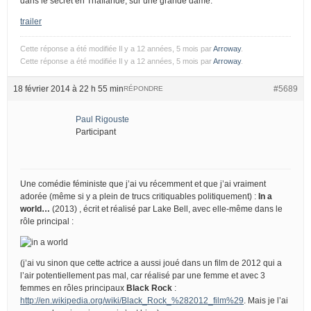
dans le secret en Thaïlande, sur une grande dame.
trailer
Cette réponse a été modifiée Il y a 12 années, 5 mois par
Arroway
.
Cette réponse a été modifiée Il y a 12 années, 5 mois par
Arroway
.
18 février 2014 à 22 h 55 min
#5689
RÉPONDRE
Paul Rigouste
Participant
Une comédie féministe que j’ai vu récemment et que j’ai vraiment
adorée (même si y a plein de trucs critiquables politiquement) :
In a
world…
(2013) , écrit et réalisé par Lake Bell, avec elle-même dans le
rôle principal :
(j’ai vu sinon que cette actrice a aussi joué dans un film de 2012 qui a
l’air potentiellement pas mal, car réalisé par une femme et avec 3
femmes en rôles principaux
Black Rock
:
http://en.wikipedia.org/wiki/Black_Rock_%282012_film%29
. Mais je l’ai