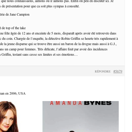
 que nous connaissaons, aimons ou n’aimons pas. Enfin on peu en discuter ici. Je
 de présentation pour que ca soit plus sympas à consulté.
 série de Jane Campion
ne fille âgée de 12 ans et enceinte de 5 mois, disparaît après avoir été retrouvée dans
c du coin. Chargée de l’enquête, la détective Robin Griffin se heurte très rapidement à
de la jeune disparue qui se trouve être aussi un baron de la drogue mais aussi à G.J.,
ns un camp pour femmes. Très délicate, l’affaire finit par avoir des incidences
 Griffin, testant sans cesse ses limites et ses émotions…
#5679
RÉPONDRE
kman en 2006, USA