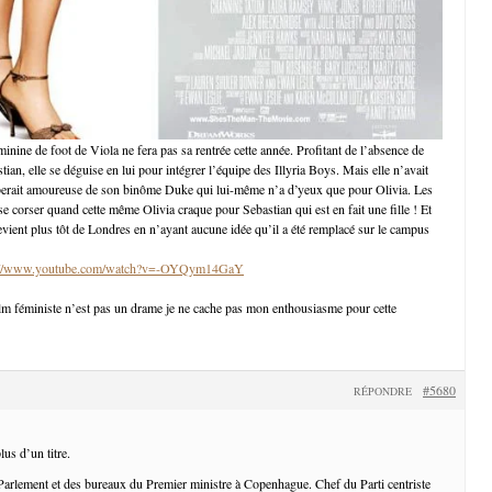
inine de foot de Viola ne fera pas sa rentrée cette année. Profitant de l’absence de
ian, elle se déguise en lui pour intégrer l’équipe des Illyria Boys. Mais elle n’avait
berait amoureuse de son binôme Duke qui lui-même n’a d’yeux que pour Olivia. Les
 corser quand cette même Olivia craque pour Sebastian qui est en fait une fille ! Et
revient plus tôt de Londres en n’ayant aucune idée qu’il a été remplacé sur le campus
://www.youtube.com/watch?v=-OYQym14GaY
lm féministe n’est pas un drame je ne cache pas mon enthousiasme pour cette
#5680
RÉPONDRE
lus d’un titre.
Parlement et des bureaux du Premier ministre à Copenhague. Chef du Parti centriste