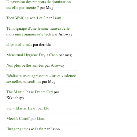
L’inversion des rapports de domination
est-elle pertinente ?
par
Meg
Teen Wolf, saison 1 et 2
par
Liam
Témoignage d'une femme transexuelle
dans une communauté tech
par
Arroway
clips mal-aimés
par
derrida
Menstrual Hygiene Day à Caen
par
meg
Nos plus belles années
par
Arroway
Réalisateurs et agresseurs – art et violence
sexuelles masculines
par
Meg
The Manic Pixie Dream Girl
par
Kikuchiyo
Sia – Elastic Heart
par
Eld
Meek's Cutoff
par
Liam
Hunger games 4: la fin
par
Lison