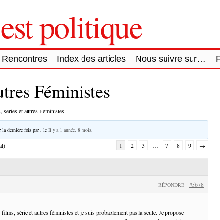
est politique
Rencontres
Index des articles
Nous suivre sur…
autres Féministes
, séries et autres Féministes
 la dernière fois par
, le
Il y a 1 année, 8 mois
.
al)
1
2
3
…
7
8
9
→
#5678
RÉPONDRE
films, série et autres féministes et je suis probablement pas la seule. Je propose