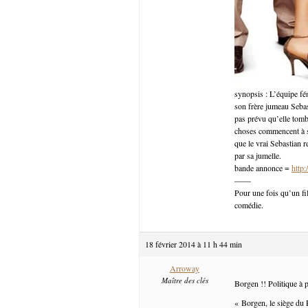
synopsis : L’équipe fém
son frère jumeau Sebast
pas prévu qu’elle tom
choses commencent à se
que le vrai Sebastian 
par sa jumelle.
bande annonce =
http
——
Pour une fois qu’un fi
comédie.
18 février 2014 à 11 h 44 min
Arroway
Maître des clés
Borgen !! Politique à p
« Borgen, le siège du 