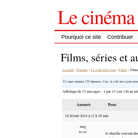
Le cinéma 
Pourquoi ce site
Contribuer
Films, séries et 
Accueil
›
Forums
›
Le coin pop-corn
›
Films
›
Films
Ce sujet contient 125 réponses, 4 ps. et a été mis à jour pour
Affichage de 15 messages - 1 par 15 (sur 126 au tot
Auteur/e
Posts
18 février 2014 à 11 h 29 min
meg
Invité
Je cherche souvent des 