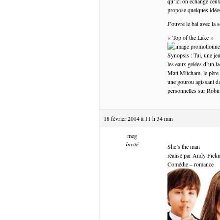
qu’ici on echange ceux
propose quelques idées
J’ouvre le bal avec la
« Top of the Lake »
Synopsis : Tui, une jeu
les eaux gelées d’un la
Matt Mitcham, le père 
une gourou agissant da
personnelles sur Robin
18 février 2014 à 11 h 34 min
meg
Invité
She’s the man
réalisé par Andy Fic
Comédie – romance