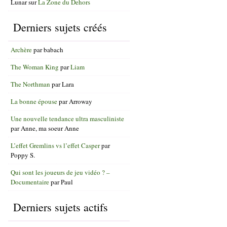
Lunar
sur
La Zone du Dehors
Derniers sujets créés
Archère
par
babach
The Woman King
par
Liam
The Northman
par
Lara
La bonne épouse
par
Arroway
Une nouvelle tendance ultra masculiniste
par
Anne, ma soeur Anne
L’effet Gremlins vs l’effet Casper
par
Poppy S.
Qui sont les joueurs de jeu vidéo ? –
Documentaire
par
Paul
Derniers sujets actifs