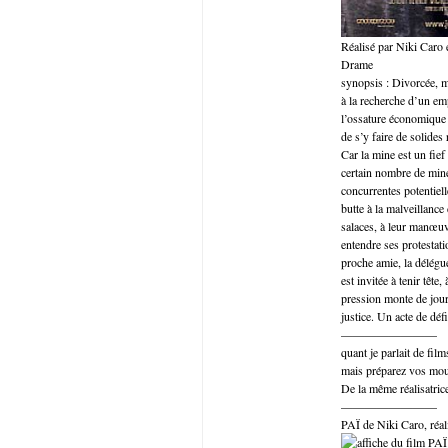
Réalisé par Niki Caro
Drame
synopsis : Divorcée, 
à la recherche d’un emp
l’ossature économique e
de s’y faire de solides 
Car la mine est un fief
certain nombre de mineu
concurrentes potentiel
butte à la malveillance
salaces, à leur manœuv
entendre ses protestat
proche amie, la délégué
est invitée à tenir tête
pression monte de jour 
justice. Un acte de déf
————————
quant je parlait de fil
mais préparez vos mou
De la même réalisatrice
————————
PAÏ de Niki Caro, réa