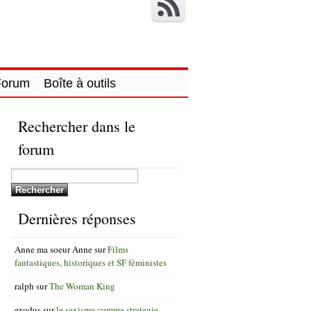
Forum
Boîte à outils
Rechercher dans le
forum
Dernières réponses
Anne ma soeur Anne
sur
Films
fantastiques, historiques et SF féministes
ralph
sur
The Woman King
exodus
sur
le sexisme comme strategie