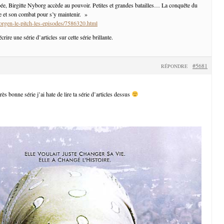
pée, Birgitte Nyborg accède au pouvoir. Petites et grandes batailles… La conquête du
 et son combat pour s’y maintenir. »
borgen-le-pitch-les-episodes/7586320.html
rire une série d’articles sur cette série brillante.
#5681
RÉPONDRE
ès bonne série j’ai hate de lire ta série d’articles dessus