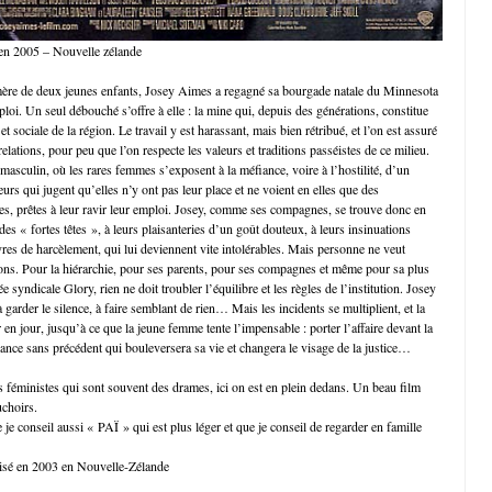
 en 2005 – Nouvelle zélande
mère de deux jeunes enfants, Josey Aimes a regagné sa bourgade natale du Minnesota
loi. Un seul débouché s’offre à elle : la mine qui, depuis des générations, constitue
t sociale de la région. Le travail y est harassant, mais bien rétribué, et l’on est assuré
relations, pour peu que l’on respecte les valeurs et traditions passéistes de ce milieu.
 masculin, où les rares femmes s’exposent à la méfiance, voire à l’hostilité, d’un
rs qui jugent qu’elles n’y ont pas leur place et ne voient en elles que des
les, prêtes à leur ravir leur emploi. Josey, comme ses compagnes, se trouve donc en
 des « fortes têtes », à leurs plaisanteries d’un goût douteux, à leurs insinuations
res de harcèlement, qui lui deviennent vite intolérables. Mais personne ne veut
ions. Pour la hiérarchie, pour ses parents, pour ses compagnes et même pour sa plus
e syndicale Glory, rien ne doit troubler l’équilibre et les règles de l’institution. Josey
, à garder le silence, à faire semblant de rien… Mais les incidents se multiplient, et la
en jour, jusqu’à ce que la jeune femme tente l’impensable : porter l’affaire devant la
iance sans précédent qui bouleversera sa vie et changera le visage de la justice…
ms féministes qui sont souvent des drames, ici on est en plein dedans. Un beau film
choirs.
 je conseil aussi « PAÏ » qui est plus léger et que je conseil de regarder en famille
lisé en 2003 en Nouvelle-Zélande