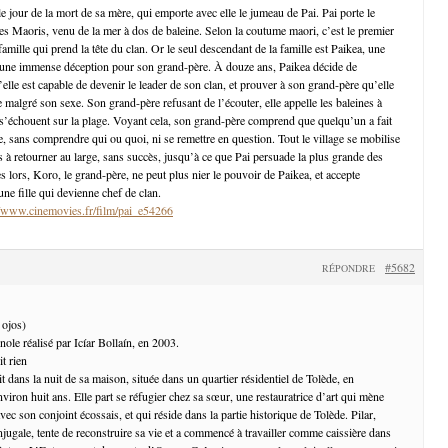
le jour de la mort de sa mère, qui emporte avec elle le jumeau de Pai. Pai porte le
s Maoris, venu de la mer à dos de baleine. Selon la coutume maori, c’est le premier
amille qui prend la tête du clan. Or le seul descendant de la famille est Paikea, une
te une immense déception pour son grand-père. À douze ans, Paikea décide de
lle est capable de devenir le leader de son clan, et prouver à son grand-père qu’elle
 malgré son sexe. Son grand-père refusant de l’écouter, elle appelle les baleines à
ci s’échouent sur la plage. Voyant cela, son grand-père comprend que quelqu’un a fait
, sans comprendre qui ou quoi, ni se remettre en question. Tout le village se mobilise
s à retourner au large, sans succès, jusqu’à ce que Pai persuade la plus grande des
ès lors, Koro, le grand-père, ne peut plus nier le pouvoir de Paikea, et accepte
une fille qui devienne chef de clan.
//www.cinemovies.fr/film/pai_e54266
#5682
RÉPONDRE
 ojos)
ole réalisé par Icíar Bollaín, en 2003.
it dans la nuit de sa maison, située dans un quartier résidentiel de Tolède, en
iron huit ans. Elle part se réfugier chez sa sœur, une restauratrice d’art qui mène
ec son conjoint écossais, et qui réside dans la partie historique de Tolède. Pilar,
njugale, tente de reconstruire sa vie et a commencé à travailler comme caissière dans