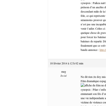
synopsis : Paikea nait 
prénom d’un ancêtre de
descendant mâle de la f
fille, ce qui représen
néanmoins prouver qu’e
n’est pas une incapable
venir l’aider. Celles-
quelque chose de grave
pour forcer les baleine
baleines de repartir. D
finalement que ce soit 
bande-annonce :
http:
18 février 2014 à 12 h 02 min
meg
Invité
Ne dit rien (te doy mis
Film dramatique espagn
synopsis : Pilar s’enfu
emmenant son fils d’env
une vie indépendante av
victime de violence co