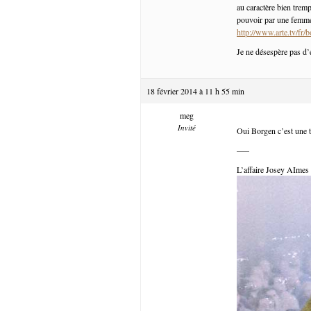
au caractère bien trem
pouvoir par une femme
http://www.arte.tv/fr/
Je ne désespère pas d’éc
18 février 2014 à 11 h 55 min
meg
Invité
Oui Borgen c’est une tr
—–
L’affaire Josey AImes