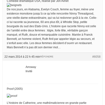
Comédie dramatique USA, réalisé par Jon Avnet
De nos jours, en Alabama, Evelyn Couch, femme au foyer, mène une
existence monotone jusqu’à ce qu’elle rencontre Ninny Threadgood,
une vieille dame extraordinaire, qui va lui redonner goût à la vie. Celle-
ci lui raconte sa jeunesse, 60 ans plus tôt, à Whistle Stop, petite
bourgade du sud des Etats-Unis. L’histoire que raconte Ninny est celle
de l’amitié entre deux femmes : Idgie, forte tête, véritable garçon
manqué, et Ruth, douce et remarquable cuisinière. Mariée à Franck
Bennett, un homme violent, Ruth finit par appeler Idgie au secours, et
s’enfuit avec elle. Les deux femmes décident d’ouvrir un restaurant.
Mais Bennett n’a pas dit son dernier mot…
22 mars 2014 à 22 h 45 min
#6058
RÉPONDRE
Arroway
Invité
Proof (2005)
L’histoire de Catherine, une mathématicienne en grande partie