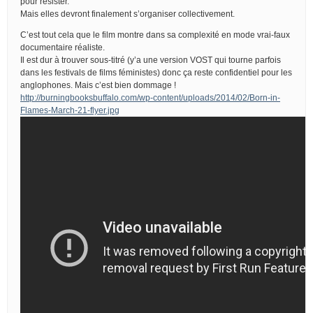
pour résister.
Mais elles devront finalement s’organiser collectivement.
C’est tout cela que le film montre dans sa complexité en mode vrai-faux
documentaire réaliste.
Il est dur à trouver sous-titré (y’a une version VOST qui tourne parfois
dans les festivals de films féministes) donc ça reste confidentiel pour les
anglophones. Mais c’est bien dommage !
http://burningbooksbuffalo.com/wp-content/uploads/2014/02/Born-in-
Flames-March-21-flyer.jpg