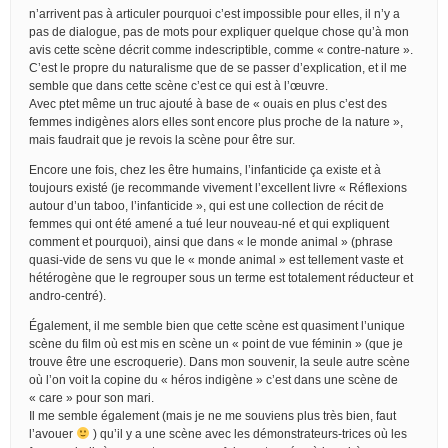
n’arrivent pas à articuler pourquoi c’est impossible pour elles, il n’y a
pas de dialogue, pas de mots pour expliquer quelque chose qu’à mon
avis cette scène décrit comme indescriptible, comme « contre-nature ».
C’est le propre du naturalisme que de se passer d’explication, et il me
semble que dans cette scène c’est ce qui est à l’œuvre.
Avec ptet même un truc ajouté à base de « ouais en plus c’est des
femmes indigènes alors elles sont encore plus proche de la nature »,
mais faudrait que je revois la scène pour être sur.
Encore une fois, chez les être humains, l’infanticide ça existe et à
toujours existé (je recommande vivement l’excellent livre « Réflexions
autour d’un taboo, l’infanticide », qui est une collection de récit de
femmes qui ont été amené a tué leur nouveau-né et qui expliquent
comment et pourquoi), ainsi que dans « le monde animal » (phrase
quasi-vide de sens vu que le « monde animal » est tellement vaste et
hétérogène que le regrouper sous un terme est totalement réducteur et
andro-centré).
Également, il me semble bien que cette scène est quasiment l’unique
scène du film où est mis en scène un « point de vue féminin » (que je
trouve être une escroquerie). Dans mon souvenir, la seule autre scène
où l’on voit la copine du « héros indigène » c’est dans une scène de
« care » pour son mari.
Il me semble également (mais je ne me souviens plus très bien, faut
l’avouer
) qu’il y a une scène avec les démonstrateurs-trices où les