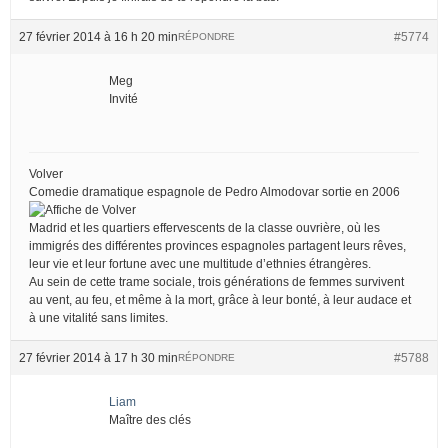
27 février 2014 à 16 h 20 min
#5774
RÉPONDRE
Meg
Invité
Volver
Comedie dramatique espagnole de Pedro Almodovar sortie en 2006
Madrid et les quartiers effervescents de la classe ouvrière, où les
immigrés des différentes provinces espagnoles partagent leurs rêves,
leur vie et leur fortune avec une multitude d’ethnies étrangères.
Au sein de cette trame sociale, trois générations de femmes survivent
au vent, au feu, et même à la mort, grâce à leur bonté, à leur audace et
à une vitalité sans limites.
27 février 2014 à 17 h 30 min
#5788
RÉPONDRE
Liam
Maître des clés