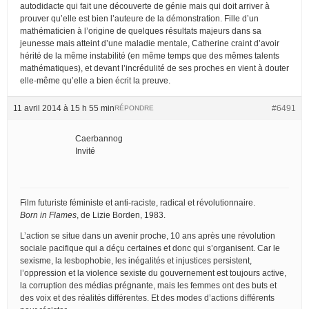
autodidacte qui fait une découverte de génie mais qui doit arriver à
prouver qu’elle est bien l’auteure de la démonstration. Fille d’un
mathématicien à l’origine de quelques résultats majeurs dans sa
jeunesse mais atteint d’une maladie mentale, Catherine craint d’avoir
hérité de la même instabilité (en même temps que des mêmes talents
mathématiques), et devant l’incrédulité de ses proches en vient à douter
elle-même qu’elle a bien écrit la preuve.
11 avril 2014 à 15 h 55 min
#6491
RÉPONDRE
Caerbannog
Invité
Film futuriste féministe et anti-raciste, radical et révolutionnaire.
Born in Flames
, de Lizie Borden, 1983.
L’action se situe dans un avenir proche, 10 ans après une révolution
sociale pacifique qui a déçu certaines et donc qui s’organisent. Car le
sexisme, la lesbophobie, les inégalités et injustices persistent,
l’oppression et la violence sexiste du gouvernement est toujours active,
la corruption des médias prégnante, mais les femmes ont des buts et
des voix et des réalités différentes. Et des modes d’actions différents