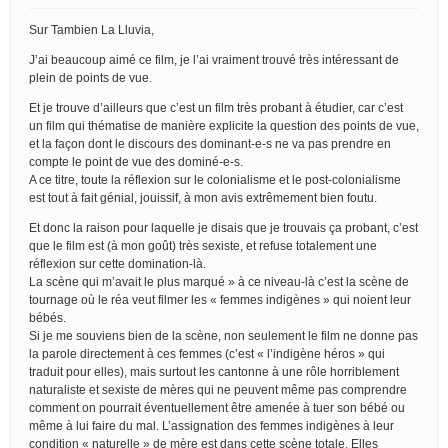
Sur Tambien La Lluvia,
J’ai beaucoup aimé ce film, je l’ai vraiment trouvé très intéressant de
plein de points de vue.
Et je trouve d’ailleurs que c’est un film très probant à étudier, car c’est
un film qui thématise de manière explicite la question des points de vue,
et la façon dont le discours des dominant-e-s ne va pas prendre en
compte le point de vue des dominé-e-s.
A ce titre, toute la réflexion sur le colonialisme et le post-colonialisme
est tout à fait génial, jouissif, à mon avis extrêmement bien foutu.
Et donc la raison pour laquelle je disais que je trouvais ça probant, c’est
que le film est (à mon goût) très sexiste, et refuse totalement une
réflexion sur cette domination-là.
La scène qui m’avait le plus marqué » à ce niveau-là c’est la scène de
tournage où le réa veut filmer les « femmes indigènes » qui noient leur
bébés.
Si je me souviens bien de la scène, non seulement le film ne donne pas
la parole directement à ces femmes (c’est « l’indigène héros » qui
traduit pour elles), mais surtout les cantonne à une rôle horriblement
naturaliste et sexiste de mères qui ne peuvent même pas comprendre
comment on pourrait éventuellement être amenée à tuer son bébé ou
même à lui faire du mal. L’assignation des femmes indigènes à leur
condition « naturelle » de mère est dans cette scène totale. Elles