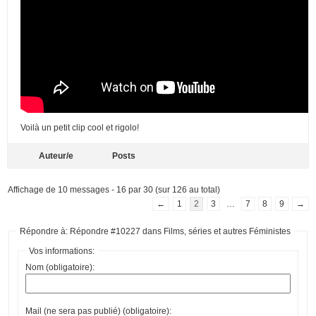
Voilà un petit clip cool et rigolo!
Auteur/e
Posts
Affichage de 10 messages - 16 par 30 (sur 126 au total)
←
1
2
3
…
7
8
9
→
Répondre à: Répondre #10227 dans Films, séries et autres Féministes
Vos informations:
Nom (obligatoire):
Mail (ne sera pas publié) (obligatoire):