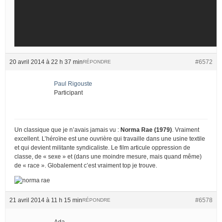
20 avril 2014 à 22 h 37 min
#6572
RÉPONDRE
Paul Rigouste
Participant
Un classique que je n’avais jamais vu :
Norma Rae (1979)
. Vraiment
excellent. L’héroïne est une ouvrière qui travaille dans une usine textile
et qui devient militante syndicaliste. Le film articule oppression de
classe, de « sexe » et (dans une moindre mesure, mais quand même)
de « race ». Globalement c’est vraiment top je trouve.
21 avril 2014 à 11 h 15 min
#6578
RÉPONDRE
Ada