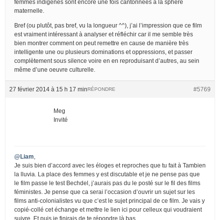
femmes indigènes sont encore une fois cantonnées à la sphère
maternelle.
Bref (ou plutôt, pas bref, vu la longueur ^^), j’ai l’impression que ce film
est vraiment intéressant à analyser et réfléchir car il me semble très
bien montrer comment on peut remettre en cause de manière très
intelligente une ou plusieurs dominations et oppressions, et passer
complètement sous silence voire en en reproduisant d’autres, au sein
même d’une oeuvre culturelle.
27 février 2014 à 15 h 17 min
#5769
RÉPONDRE
Meg
Invité
@Liam
,
Je suis bien d’accord avec les éloges et reproches que tu fait à Tambien
la lluvia. La place des femmes y est discutable et je ne pense pas que
le film passe le test Bechdel, j’aurais pas du le posté sur le fil des films
féministes. Je pense que ca serai l’occasion d’ouvrir un sujet sur les
films anti-colonialistes vu que c’est le sujet principal de ce film. Je vais y
copié-collé cet échange et mettre le lien ici pour celleux qui voudraient
suivre. Et puis je finirais de te répondre là bas.