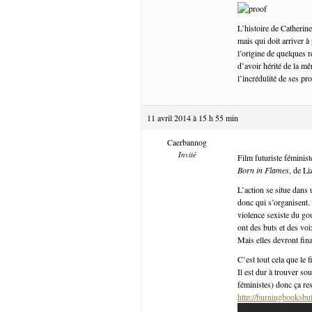
L’histoire de Catherin
mais qui doit arriver à
l’origine de quelques r
d’avoir hérité de la m
l’incrédulité de ses pr
11 avril 2014 à 15 h 55 min
Caerbannog
Invité
Film futuriste féministe
Born in Flames
, de L
L’action se situe dans 
donc qui s’organisent. C
violence sexiste du go
ont des buts et des voi
Mais elles devront fin
C’est tout cela que le
Il est dur à trouver so
féministes) donc ça re
http://burningbooksbu