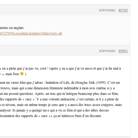
#9785
RÉPONDRE
nistes en anglais
467279/50-essential-feminist-films/view-all
#9801
RÉPONDRE
y en a plein que j’ai pas vu, cool ! (après y en a que j’ai vu aussi et que j’ai du mal à
te », mais bon
)
ent un vieux film que j’adore : Imitation of Life, de Douglas Sirk (1959). C’est un
 trouve, mais qui a une dimension féministe indéniable à mon avis (même si y a
ui me posent question). Après, un truc qui m’intrigue beaucoup plus dans ce film,
des rapports de « race ». Y a une volonté antiraciste, c’est certain, et il y a plein de
s à ce niveau, mais en même temps je sens que y a aussi des trucs assez craignos, mais
 analyser. Si jamais y a quelqu’un-e qui a vu ce film et qui a des idées dessus
sentation des rapports de « race »), ça m’intéresse bien d’en discuter.