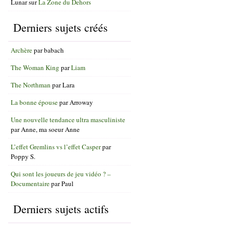
Lunar
sur
La Zone du Dehors
Derniers sujets créés
Archère
par
babach
The Woman King
par
Liam
The Northman
par
Lara
La bonne épouse
par
Arroway
Une nouvelle tendance ultra masculiniste
par
Anne, ma soeur Anne
L’effet Gremlins vs l’effet Casper
par
Poppy S.
Qui sont les joueurs de jeu vidéo ? –
Documentaire
par
Paul
Derniers sujets actifs