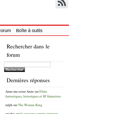
Forum
Boîte à outils
Rechercher dans le
forum
Dernières réponses
Anne ma soeur Anne
sur
Films
fantastiques, historiques et SF féministes
ralph
sur
The Woman King
exodus
sur
le sexisme comme strategie