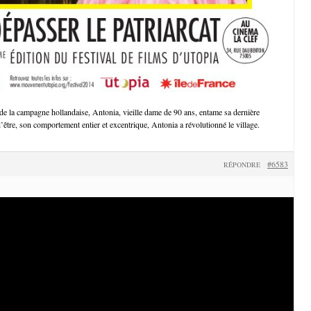
de la campagne hollandaise, Antonia, vieille dame de 90 ans, entame sa dernière
’être, son comportement entier et excentrique, Antonia a révolutionné le village.
#6583
RÉPONDRE