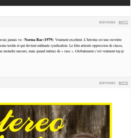
#6572
RÉPONDRE
avais jamais vu :
Norma Rae (1979)
. Vraiment excellent. L’héroïne est une ouvrière
sine textile et qui devient militante syndicaliste. Le film articule oppression de classe,
une moindre mesure, mais quand même) de « race ». Globalement c’est vraiment top je
#6578
RÉPONDRE