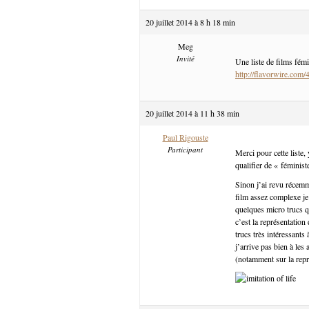
20 juillet 2014 à 8 h 18 min
Meg
Invité
Une liste de films fémi
http://flavorwire.com/
20 juillet 2014 à 11 h 38 min
Paul Rigouste
Participant
Merci pour cette liste, 
qualifier de « féminis
Sinon j’ai revu récemm
film assez complexe je
quelques micro trucs q
c’est la représentation 
trucs très intéressant
j’arrive pas bien à les
(notamment sur la repré