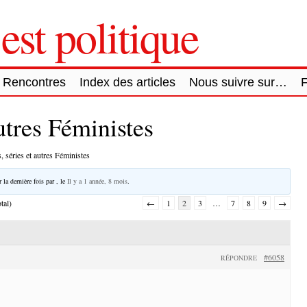
est politique
Rencontres
Index des articles
Nous suivre sur…
autres Féministes
, séries et autres Féministes
 la dernière fois par
, le
Il y a 1 année, 8 mois
.
tal)
←
1
2
3
…
7
8
9
→
#6058
RÉPONDRE