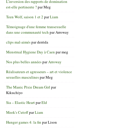
L’inversion des rapports de domination
est-elle pertinente ?
par
Meg
Teen Wolf, saison 1 et 2
par
Liam
Témoignage d'une femme transexuelle
dans une communauté tech
par
Arroway
clips mal-aimés
par
derrida
Menstrual Hygiene Day à Caen
par
meg
Nos plus belles années
par
Arroway
Réalisateurs et agresseurs – art et violence
sexuelles masculines
par
Meg
The Manic Pixie Dream Girl
par
Kikuchiyo
Sia – Elastic Heart
par
Eld
Meek's Cutoff
par
Liam
Hunger games 4: la fin
par
Lison