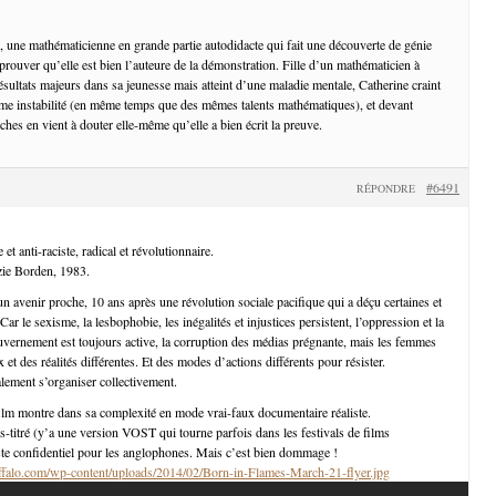
e, une mathématicienne en grande partie autodidacte qui fait une découverte de génie
 prouver qu’elle est bien l’auteure de la démonstration. Fille d’un mathématicien à
ésultats majeurs dans sa jeunesse mais atteint d’une maladie mentale, Catherine craint
ême instabilité (en même temps que des mêmes talents mathématiques), et devant
oches en vient à douter elle-même qu’elle a bien écrit la preuve.
#6491
RÉPONDRE
 et anti-raciste, radical et révolutionnaire.
izie Borden, 1983.
un avenir proche, 10 ans après une révolution sociale pacifique qui a déçu certaines et
ar le sexisme, la lesbophobie, les inégalités et injustices persistent, l’oppression et la
uvernement est toujours active, la corruption des médias prégnante, mais les femmes
x et des réalités différentes. Et des modes d’actions différents pour résister.
alement s’organiser collectivement.
 film montre dans sa complexité en mode vrai-faux documentaire réaliste.
us-titré (y’a une version VOST qui tourne parfois dans les festivals de films
ste confidentiel pour les anglophones. Mais c’est bien dommage !
ffalo.com/wp-content/uploads/2014/02/Born-in-Flames-March-21-flyer.jpg