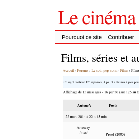
Le cinéma 
Pourquoi ce site
Contribuer
Films, séries et 
Accueil
›
Forums
›
Le coin pop-corn
›
Films
›
Films
Ce sujet contient 125 réponses, 4 ps. et a été mis à jour pour
Affichage de 15 messages - 16 par 30 (sur 126 au to
Auteur/e
Posts
22 mars 2014 à 22 h 45 min
Arroway
Invité
Proof (2005)