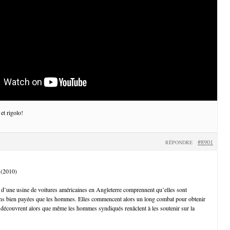
 et rigolo!
#8901
RÉPONDRE
 (2010)
 d’une usine de voitures américaines en Angleterre comprennent qu’elles sont
s bien payées que les hommes. Elles commencent alors un long combat pour obtenir
 et découvrent alors que même les hommes syndiqués renâclent à les soutenir sur la