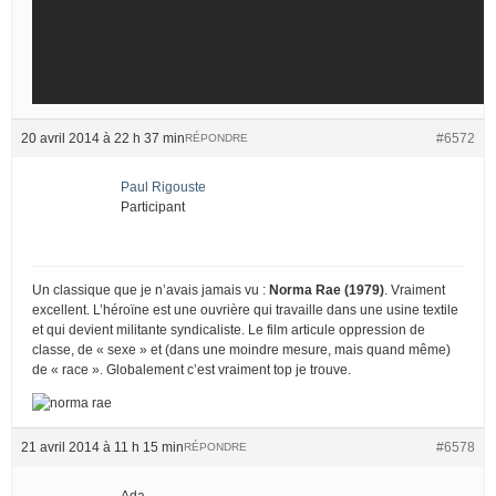
20 avril 2014 à 22 h 37 min
#6572
RÉPONDRE
Paul Rigouste
Participant
Un classique que je n’avais jamais vu :
Norma Rae (1979)
. Vraiment
excellent. L’héroïne est une ouvrière qui travaille dans une usine textile
et qui devient militante syndicaliste. Le film articule oppression de
classe, de « sexe » et (dans une moindre mesure, mais quand même)
de « race ». Globalement c’est vraiment top je trouve.
21 avril 2014 à 11 h 15 min
#6578
RÉPONDRE
Ada