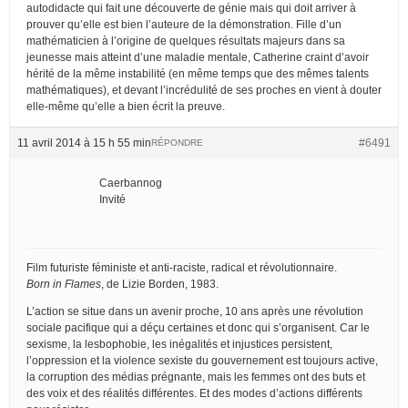
autodidacte qui fait une découverte de génie mais qui doit arriver à
prouver qu’elle est bien l’auteure de la démonstration. Fille d’un
mathématicien à l’origine de quelques résultats majeurs dans sa
jeunesse mais atteint d’une maladie mentale, Catherine craint d’avoir
hérité de la même instabilité (en même temps que des mêmes talents
mathématiques), et devant l’incrédulité de ses proches en vient à douter
elle-même qu’elle a bien écrit la preuve.
11 avril 2014 à 15 h 55 min
#6491
RÉPONDRE
Caerbannog
Invité
Film futuriste féministe et anti-raciste, radical et révolutionnaire.
Born in Flames
, de Lizie Borden, 1983.
L’action se situe dans un avenir proche, 10 ans après une révolution
sociale pacifique qui a déçu certaines et donc qui s’organisent. Car le
sexisme, la lesbophobie, les inégalités et injustices persistent,
l’oppression et la violence sexiste du gouvernement est toujours active,
la corruption des médias prégnante, mais les femmes ont des buts et
des voix et des réalités différentes. Et des modes d’actions différents