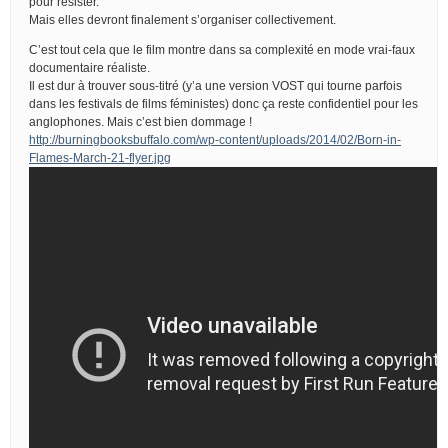
pour résister.
Mais elles devront finalement s’organiser collectivement.
C’est tout cela que le film montre dans sa complexité en mode vrai-faux
documentaire réaliste.
Il est dur à trouver sous-titré (y’a une version VOST qui tourne parfois
dans les festivals de films féministes) donc ça reste confidentiel pour les
anglophones. Mais c’est bien dommage !
http://burningbooksbuffalo.com/wp-content/uploads/2014/02/Born-in-
Flames-March-21-flyer.jpg