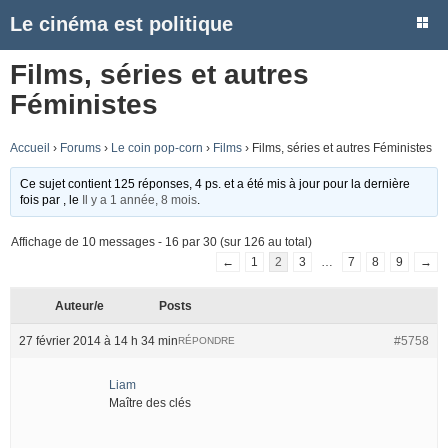
Le cinéma est politique
Films, séries et autres
Féministes
Accueil
›
Forums
›
Le coin pop-corn
›
Films
›
Films, séries et autres Féministes
Ce sujet contient 125 réponses, 4 ps. et a été mis à jour pour la dernière
fois par
, le
Il y a 1 année, 8 mois
.
Affichage de 10 messages - 16 par 30 (sur 126 au total)
←
1
2
3
…
7
8
9
→
Auteur/e
Posts
27 février 2014 à 14 h 34 min
#5758
RÉPONDRE
Liam
Maître des clés