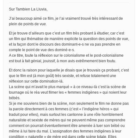
Sur Tambien La Lluvia,
J’ai beaucoup aimé ce film, je l’ai vraiment trouvé très intéressant de
plein de points de vue.
Et je trouve d’ailleurs que c’est un film très probant à étudier, car c’est
un film qui thématise de manière explicite la question des points de vue,
et la façon dont le discours des dominant-e-s ne va pas prendre en
compte le point de vue des dominé-e-s.
A ce titre, toute la réflexion sur le colonialisme et le post-colonialisme
est tout à fait génial, jouissif, à mon avis extrêmement bien foutu.
Et donc la raison pour laquelle je disais que je trouvais ça probant, c’est
que le film est (à mon goût) très sexiste, et refuse totalement une
réflexion sur cette domination-là.
La scène qui m’avait le plus marqué » à ce niveau-là c’est la scène de
tournage où le réa veut filmer les « femmes indigènes » qui noient leur
bébés.
Si je me souviens bien de la scène, non seulement le film ne donne pas
la parole directement à ces femmes (c’est « l’indigène héros » qui
traduit pour elles), mais surtout les cantonne à une rôle horriblement
naturaliste et sexiste de mères qui ne peuvent même pas comprendre
comment on pourrait éventuellement être amenée à tuer son bébé ou
même à lui faire du mal. L’assignation des femmes indigènes à leur
condition « naturelle » de mère est dans cette scène totale. Elles