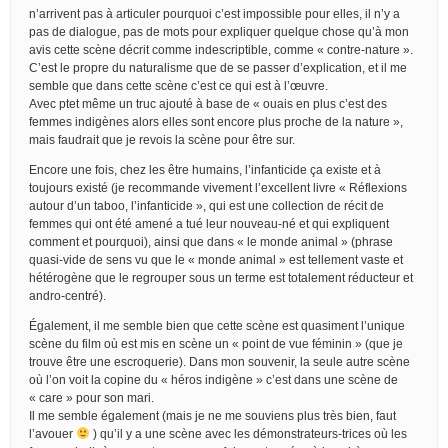
n’arrivent pas à articuler pourquoi c’est impossible pour elles, il n’y a
pas de dialogue, pas de mots pour expliquer quelque chose qu’à mon
avis cette scène décrit comme indescriptible, comme « contre-nature ».
C’est le propre du naturalisme que de se passer d’explication, et il me
semble que dans cette scène c’est ce qui est à l’œuvre.
Avec ptet même un truc ajouté à base de « ouais en plus c’est des
femmes indigènes alors elles sont encore plus proche de la nature »,
mais faudrait que je revois la scène pour être sur.
Encore une fois, chez les être humains, l’infanticide ça existe et à
toujours existé (je recommande vivement l’excellent livre « Réflexions
autour d’un taboo, l’infanticide », qui est une collection de récit de
femmes qui ont été amené a tué leur nouveau-né et qui expliquent
comment et pourquoi), ainsi que dans « le monde animal » (phrase
quasi-vide de sens vu que le « monde animal » est tellement vaste et
hétérogène que le regrouper sous un terme est totalement réducteur et
andro-centré).
Également, il me semble bien que cette scène est quasiment l’unique
scène du film où est mis en scène un « point de vue féminin » (que je
trouve être une escroquerie). Dans mon souvenir, la seule autre scène
où l’on voit la copine du « héros indigène » c’est dans une scène de
« care » pour son mari.
Il me semble également (mais je ne me souviens plus très bien, faut
l’avouer
) qu’il y a une scène avec les démonstrateurs-trices où les