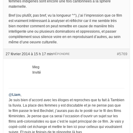
femmes indigènes sont encore une fois cantonnées à la sphère
maternelle.
Bref (ou plutôt, pas bref, vu la longueur ^^), j’ai l’impression que ce film
est vraiment intéressant à analyser et réfléchir car il me semble très
bien montrer comment on peut remettre en cause de manière très
intelligente une ou plusieurs dominations et oppressions, et passer
complètement sous silence voire en en reproduisant d’autres, au sein
même d’une oeuvre culturelle.
27 février 2014 à 15 h 17 min
#5769
RÉPONDRE
Meg
Invité
@Liam
,
Je suis bien d’accord avec les éloges et reproches que tu fait à Tambien
la lluvia. La place des femmes y est discutable et je ne pense pas que
le film passe le test Bechdel, j’aurais pas du le posté sur le fil des films
féministes. Je pense que ca serai l’occasion d’ouvrir un sujet sur les
films anti-colonialistes vu que c’est le sujet principal de ce film. Je vais y
copié-collé cet échange et mettre le lien ici pour celleux qui voudraient
suivre. Et puis je finirais de te répondre là bas.