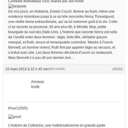
Comédie dramatique USA, réalisé par Jon Avnet
De nos jours, en Alabama, Evelyn Couch, femme au foyer, mène une
existence monotone jusqu’à ce qu’elle rencontre Ninny Threadgood,
une vieille dame extraordinaire, qui va lui redonner goût à la vie. Celle-
ci lui raconte sa jeunesse, 60 ans plus tôt, à Whistle Stop, petite
bourgade du sud des Etats-Unis. L’histoire que raconte Ninny est celle
de l’amitié entre deux femmes : Idgie, forte tête, véritable garçon
manqué, et Ruth, douce et remarquable cuisinière. Mariée à Franck
Bennett, un homme violent, Ruth finit par appeler Idgie au secours, et
s’enfuit avec elle. Les deux femmes décident d’ouvrir un restaurant.
Mais Bennett n’a pas dit son dernier mot…
22 mars 2014 à 22 h 45 min
#6058
RÉPONDRE
Arroway
Invité
Proof (2005)
L’histoire de Catherine, une mathématicienne en grande partie