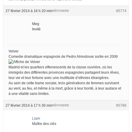
27 février 2014 à 16 h 20 min
#5774
RÉPONDRE
Meg
Invité
Volver
Comedie dramatique espagnole de Pedro Almodovar sortie en 2006
Madrid et les quartiers effervescents de la classe ouvrière, où les
immigrés des différentes provinces espagnoles partagent leurs rêves,
leur vie et leur fortune avec une multitude d’ethnies étrangères.
Au sein de cette trame sociale, trois générations de femmes survivent
au vent, au feu, et même à la mort, grâce à leur bonté, à leur audace et
à une vitalité sans limites.
27 février 2014 à 17 h 30 min
#5788
RÉPONDRE
Liam
Maître des clés