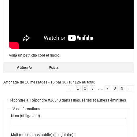
Voilà un petit clip cool et rigolo!
Auteur/e
Posts
Affichage de 10 messages - 16 par 30 (sur 126 au total)
←
1
2
3
…
7
8
9
→
Répondre à: Répondre #10548 dans Films, séries et autres Féministes
Vos informations:
Nom (obligatoire):
Mail (ne sera pas publié) (obligatoire):