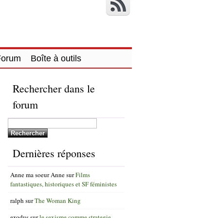
Forum
Boîte à outils
Rechercher dans le
forum
Dernières réponses
Anne ma soeur Anne
sur
Films
fantastiques, historiques et SF féministes
ralph
sur
The Woman King
exodus
sur
le sexisme comme strategie