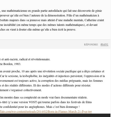
e, une mathématicienne en grande partie autodidacte qui fait une découverte de génie
 prouver qu’elle est bien l’auteure de la démonstration. Fille d’un mathématicien à
ésultats majeurs dans sa jeunesse mais atteint d’une maladie mentale, Catherine craint
ême instabilité (en même temps que des mêmes talents mathématiques), et devant
oches en vient à douter elle-même qu’elle a bien écrit la preuve.
#6491
RÉPONDRE
 et anti-raciste, radical et révolutionnaire.
izie Borden, 1983.
un avenir proche, 10 ans après une révolution sociale pacifique qui a déçu certaines et
ar le sexisme, la lesbophobie, les inégalités et injustices persistent, l’oppression et la
uvernement est toujours active, la corruption des médias prégnante, mais les femmes
x et des réalités différentes. Et des modes d’actions différents pour résister.
alement s’organiser collectivement.
 film montre dans sa complexité en mode vrai-faux documentaire réaliste.
us-titré (y’a une version VOST qui tourne parfois dans les festivals de films
ste confidentiel pour les anglophones. Mais c’est bien dommage !
ffalo.com/wp-content/uploads/2014/02/Born-in-Flames-March-21-flyer.jpg