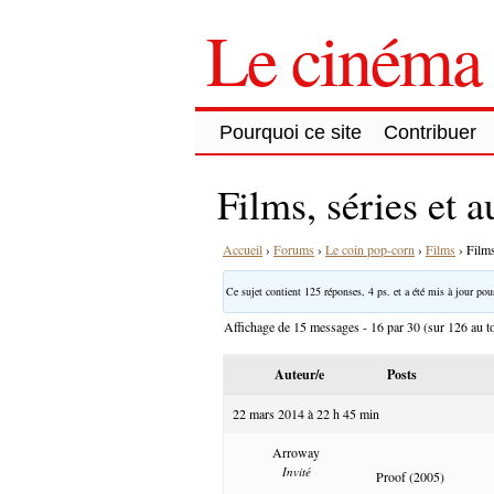
Le cinéma 
Pourquoi ce site
Contribuer
Films, séries et 
Accueil
›
Forums
›
Le coin pop-corn
›
Films
›
Films
Ce sujet contient 125 réponses, 4 ps. et a été mis à jour pour
Affichage de 15 messages - 16 par 30 (sur 126 au to
Auteur/e
Posts
22 mars 2014 à 22 h 45 min
Arroway
Invité
Proof (2005)