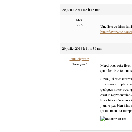
20 juillet 2014 à 8 h 18 min
Meg
Invité
Une liste de films fémi
http://flavorwire.com/
20 juillet 2014 à 11 h 38 min
Paul Rigouste
Participant
Merci pour cette liste, 
qualifier de « féminis
Sinon j’ai revu récemm
film assez complexe je
quelques micro trucs q
c’est la représentation 
trucs très intéressant
j’arrive pas bien à les
(notamment sur la repré