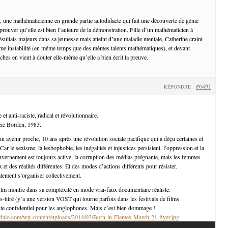
e, une mathématicienne en grande partie autodidacte qui fait une découverte de génie
 prouver qu’elle est bien l’auteure de la démonstration. Fille d’un mathématicien à
ésultats majeurs dans sa jeunesse mais atteint d’une maladie mentale, Catherine craint
ême instabilité (en même temps que des mêmes talents mathématiques), et devant
oches en vient à douter elle-même qu’elle a bien écrit la preuve.
#6491
RÉPONDRE
 et anti-raciste, radical et révolutionnaire.
izie Borden, 1983.
un avenir proche, 10 ans après une révolution sociale pacifique qui a déçu certaines et
ar le sexisme, la lesbophobie, les inégalités et injustices persistent, l’oppression et la
uvernement est toujours active, la corruption des médias prégnante, mais les femmes
x et des réalités différentes. Et des modes d’actions différents pour résister.
alement s’organiser collectivement.
 film montre dans sa complexité en mode vrai-faux documentaire réaliste.
us-titré (y’a une version VOST qui tourne parfois dans les festivals de films
ste confidentiel pour les anglophones. Mais c’est bien dommage !
ffalo.com/wp-content/uploads/2014/02/Born-in-Flames-March-21-flyer.jpg