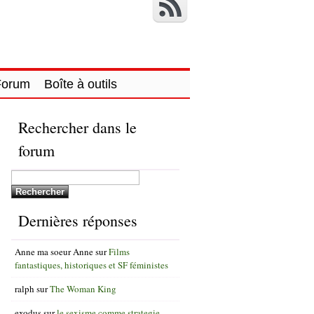
Forum
Boîte à outils
Rechercher dans le
forum
Dernières réponses
Anne ma soeur Anne
sur
Films
fantastiques, historiques et SF féministes
ralph
sur
The Woman King
exodus
sur
le sexisme comme strategie