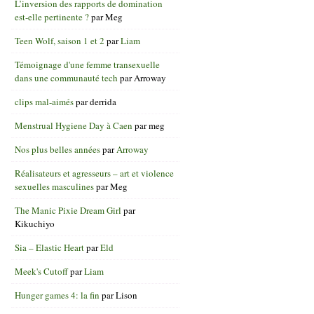
L’inversion des rapports de domination
est-elle pertinente ?
par
Meg
Teen Wolf, saison 1 et 2
par
Liam
Témoignage d'une femme transexuelle
dans une communauté tech
par
Arroway
clips mal-aimés
par
derrida
Menstrual Hygiene Day à Caen
par
meg
Nos plus belles années
par
Arroway
Réalisateurs et agresseurs – art et violence
sexuelles masculines
par
Meg
The Manic Pixie Dream Girl
par
Kikuchiyo
Sia – Elastic Heart
par
Eld
Meek's Cutoff
par
Liam
Hunger games 4: la fin
par
Lison