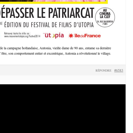
de la campagne hollandaise, Antonia, vieille dame de 90 ans, entame sa dernière
’être, son comportement entier et excentrique, Antonia a révolutionné le village.
#6583
RÉPONDRE