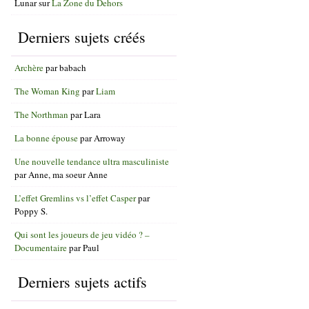
Lunar
sur
La Zone du Dehors
Derniers sujets créés
Archère
par
babach
The Woman King
par
Liam
The Northman
par
Lara
La bonne épouse
par
Arroway
Une nouvelle tendance ultra masculiniste
par
Anne, ma soeur Anne
L’effet Gremlins vs l’effet Casper
par
Poppy S.
Qui sont les joueurs de jeu vidéo ? –
Documentaire
par
Paul
Derniers sujets actifs