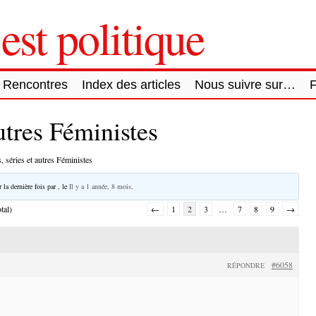
est politique
Rencontres
Index des articles
Nous suivre sur…
autres Féministes
, séries et autres Féministes
 la dernière fois par
, le
Il y a 1 année, 8 mois
.
tal)
←
1
2
3
…
7
8
9
→
#6058
RÉPONDRE