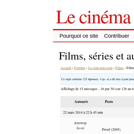
Le cinéma 
Pourquoi ce site
Contribuer
Films, séries et 
Accueil
›
Forums
›
Le coin pop-corn
›
Films
›
Films
Ce sujet contient 125 réponses, 4 ps. et a été mis à jour pour
Affichage de 15 messages - 16 par 30 (sur 126 au to
Auteur/e
Posts
22 mars 2014 à 22 h 45 min
Arroway
Invité
Proof (2005)