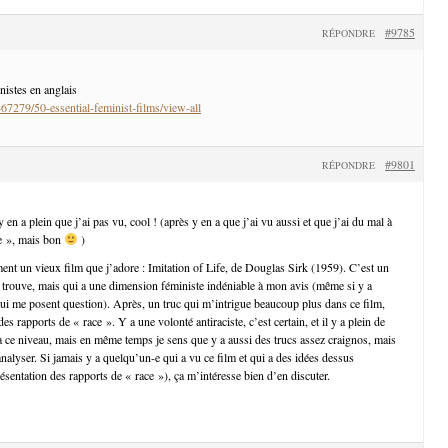
#9785
RÉPONDRE
nistes en anglais
467279/50-essential-feminist-films/view-all
#9801
RÉPONDRE
y en a plein que j’ai pas vu, cool ! (après y en a que j’ai vu aussi et que j’ai du mal à
te », mais bon
)
ent un vieux film que j’adore : Imitation of Life, de Douglas Sirk (1959). C’est un
 trouve, mais qui a une dimension féministe indéniable à mon avis (même si y a
ui me posent question). Après, un truc qui m’intrigue beaucoup plus dans ce film,
des rapports de « race ». Y a une volonté antiraciste, c’est certain, et il y a plein de
s à ce niveau, mais en même temps je sens que y a aussi des trucs assez craignos, mais
 analyser. Si jamais y a quelqu’un-e qui a vu ce film et qui a des idées dessus
sentation des rapports de « race »), ça m’intéresse bien d’en discuter.