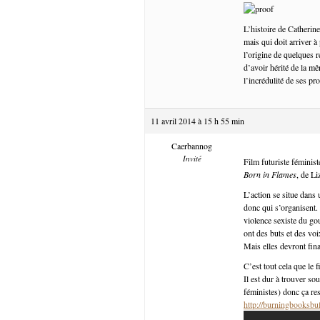
L’histoire de Catherin
mais qui doit arriver à
l’origine de quelques r
d’avoir hérité de la m
l’incrédulité de ses pr
11 avril 2014 à 15 h 55 min
Caerbannog
Invité
Film futuriste féministe
Born in Flames
, de L
L’action se situe dans 
donc qui s’organisent. C
violence sexiste du go
ont des buts et des voi
Mais elles devront fin
C’est tout cela que le
Il est dur à trouver so
féministes) donc ça re
http://burningbooksbu