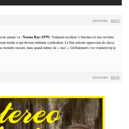
#6572
RÉPONDRE
avais jamais vu :
Norma Rae (1979)
. Vraiment excellent. L’héroïne est une ouvrière
sine textile et qui devient militante syndicaliste. Le film articule oppression de classe,
une moindre mesure, mais quand même) de « race ». Globalement c’est vraiment top je
#6578
RÉPONDRE