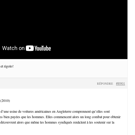
 et rigolo!
#8901
RÉPONDRE
 (2010)
 d’une usine de voitures américaines en Angleterre comprennent qu’elles sont
s bien payées que les hommes. Elles commencent alors un long combat pour obtenir
 et découvrent alors que même les hommes syndiqués renâclent à les soutenir sur la