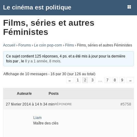
Le cinéma est politique
Films, séries et autres
Féministes
Accueil
›
Forums
›
Le coin pop-corn
›
Films
›
Films, séries et autres Féministes
Ce sujet contient 125 réponses, 4 ps. et a été mis à jour pour la dernière
fois par
, le
Il y a 1 année, 8 mois
.
Affichage de 10 messages - 16 par 30 (sur 126 au total)
←
1
2
3
…
7
8
9
→
Auteur/e
Posts
27 février 2014 à 14 h 34 min
#5758
RÉPONDRE
Liam
Maître des clés