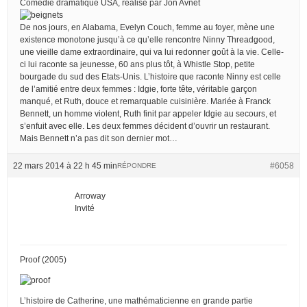
Comédie dramatique USA, réalisé par Jon Avnet
De nos jours, en Alabama, Evelyn Couch, femme au foyer, mène une
existence monotone jusqu’à ce qu’elle rencontre Ninny Threadgood,
une vieille dame extraordinaire, qui va lui redonner goût à la vie. Celle-
ci lui raconte sa jeunesse, 60 ans plus tôt, à Whistle Stop, petite
bourgade du sud des Etats-Unis. L’histoire que raconte Ninny est celle
de l’amitié entre deux femmes : Idgie, forte tête, véritable garçon
manqué, et Ruth, douce et remarquable cuisinière. Mariée à Franck
Bennett, un homme violent, Ruth finit par appeler Idgie au secours, et
s’enfuit avec elle. Les deux femmes décident d’ouvrir un restaurant.
Mais Bennett n’a pas dit son dernier mot…
22 mars 2014 à 22 h 45 min
#6058
RÉPONDRE
Arroway
Invité
Proof (2005)
L’histoire de Catherine, une mathématicienne en grande partie