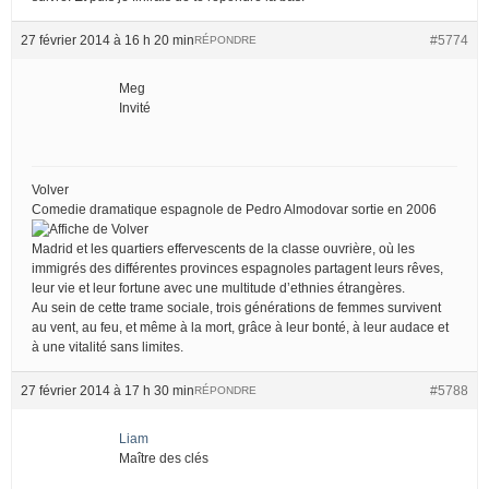
27 février 2014 à 16 h 20 min
#5774
RÉPONDRE
Meg
Invité
Volver
Comedie dramatique espagnole de Pedro Almodovar sortie en 2006
Madrid et les quartiers effervescents de la classe ouvrière, où les
immigrés des différentes provinces espagnoles partagent leurs rêves,
leur vie et leur fortune avec une multitude d’ethnies étrangères.
Au sein de cette trame sociale, trois générations de femmes survivent
au vent, au feu, et même à la mort, grâce à leur bonté, à leur audace et
à une vitalité sans limites.
27 février 2014 à 17 h 30 min
#5788
RÉPONDRE
Liam
Maître des clés