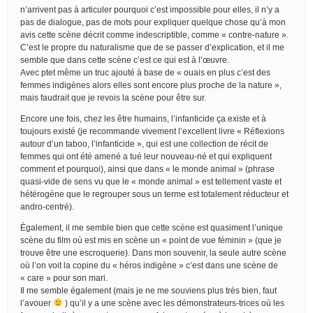
n’arrivent pas à articuler pourquoi c’est impossible pour elles, il n’y a
pas de dialogue, pas de mots pour expliquer quelque chose qu’à mon
avis cette scène décrit comme indescriptible, comme « contre-nature ».
C’est le propre du naturalisme que de se passer d’explication, et il me
semble que dans cette scène c’est ce qui est à l’œuvre.
Avec ptet même un truc ajouté à base de « ouais en plus c’est des
femmes indigènes alors elles sont encore plus proche de la nature »,
mais faudrait que je revois la scène pour être sur.
Encore une fois, chez les être humains, l’infanticide ça existe et à
toujours existé (je recommande vivement l’excellent livre « Réflexions
autour d’un taboo, l’infanticide », qui est une collection de récit de
femmes qui ont été amené a tué leur nouveau-né et qui expliquent
comment et pourquoi), ainsi que dans « le monde animal » (phrase
quasi-vide de sens vu que le « monde animal » est tellement vaste et
hétérogène que le regrouper sous un terme est totalement réducteur et
andro-centré).
Également, il me semble bien que cette scène est quasiment l’unique
scène du film où est mis en scène un « point de vue féminin » (que je
trouve être une escroquerie). Dans mon souvenir, la seule autre scène
où l’on voit la copine du « héros indigène » c’est dans une scène de
« care » pour son mari.
Il me semble également (mais je ne me souviens plus très bien, faut
l’avouer
) qu’il y a une scène avec les démonstrateurs-trices où les