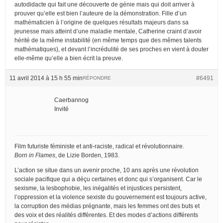
autodidacte qui fait une découverte de génie mais qui doit arriver à
prouver qu’elle est bien l’auteure de la démonstration. Fille d’un
mathématicien à l’origine de quelques résultats majeurs dans sa
jeunesse mais atteint d’une maladie mentale, Catherine craint d’avoir
hérité de la même instabilité (en même temps que des mêmes talents
mathématiques), et devant l’incrédulité de ses proches en vient à douter
elle-même qu’elle a bien écrit la preuve.
11 avril 2014 à 15 h 55 min
#6491
RÉPONDRE
Caerbannog
Invité
Film futuriste féministe et anti-raciste, radical et révolutionnaire.
Born in Flames
, de Lizie Borden, 1983.
L’action se situe dans un avenir proche, 10 ans après une révolution
sociale pacifique qui a déçu certaines et donc qui s’organisent. Car le
sexisme, la lesbophobie, les inégalités et injustices persistent,
l’oppression et la violence sexiste du gouvernement est toujours active,
la corruption des médias prégnante, mais les femmes ont des buts et
des voix et des réalités différentes. Et des modes d’actions différents