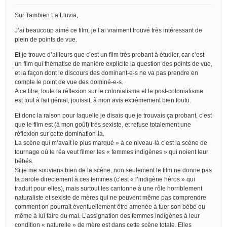
Sur Tambien La Lluvia,
J’ai beaucoup aimé ce film, je l’ai vraiment trouvé très intéressant de
plein de points de vue.
Et je trouve d’ailleurs que c’est un film très probant à étudier, car c’est
un film qui thématise de manière explicite la question des points de vue,
et la façon dont le discours des dominant-e-s ne va pas prendre en
compte le point de vue des dominé-e-s.
A ce titre, toute la réflexion sur le colonialisme et le post-colonialisme
est tout à fait génial, jouissif, à mon avis extrêmement bien foutu.
Et donc la raison pour laquelle je disais que je trouvais ça probant, c’est
que le film est (à mon goût) très sexiste, et refuse totalement une
réflexion sur cette domination-là.
La scène qui m’avait le plus marqué » à ce niveau-là c’est la scène de
tournage où le réa veut filmer les « femmes indigènes » qui noient leur
bébés.
Si je me souviens bien de la scène, non seulement le film ne donne pas
la parole directement à ces femmes (c’est « l’indigène héros » qui
traduit pour elles), mais surtout les cantonne à une rôle horriblement
naturaliste et sexiste de mères qui ne peuvent même pas comprendre
comment on pourrait éventuellement être amenée à tuer son bébé ou
même à lui faire du mal. L’assignation des femmes indigènes à leur
condition « naturelle » de mère est dans cette scène totale. Elles