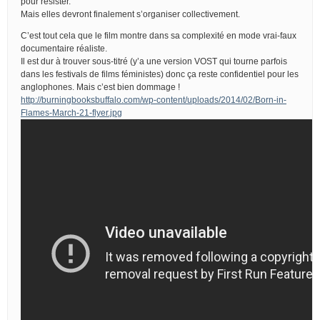
pour résister.
Mais elles devront finalement s’organiser collectivement.
C’est tout cela que le film montre dans sa complexité en mode vrai-faux
documentaire réaliste.
Il est dur à trouver sous-titré (y’a une version VOST qui tourne parfois
dans les festivals de films féministes) donc ça reste confidentiel pour les
anglophones. Mais c’est bien dommage !
http://burningbooksbuffalo.com/wp-content/uploads/2014/02/Born-in-
Flames-March-21-flyer.jpg