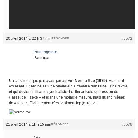
20 avril 2014 à 22 h 37 min
#6572
RÉPONDRE
Paul Rigouste
Participant
Un classique que je n’avais jamais vu :
Norma Rae (1979)
. Vraiment
excellent. L’héroïne est une ouvrière qui travaille dans une usine textile
et qui devient militante syndicaliste. Le film articule oppression de
classe, de « sexe » et (dans une moindre mesure, mais quand même)
de « race ». Globalement c’est vraiment top je trouve.
21 avril 2014 à 11 h 15 min
#6578
RÉPONDRE
Ada