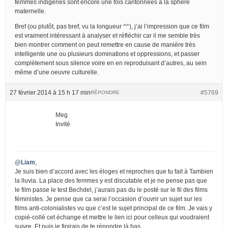
femmes indigènes sont encore une fois cantonnées à la sphère
maternelle.
Bref (ou plutôt, pas bref, vu la longueur ^^), j’ai l’impression que ce film
est vraiment intéressant à analyser et réfléchir car il me semble très
bien montrer comment on peut remettre en cause de manière très
intelligente une ou plusieurs dominations et oppressions, et passer
complètement sous silence voire en en reproduisant d’autres, au sein
même d’une oeuvre culturelle.
27 février 2014 à 15 h 17 min
#5769
RÉPONDRE
Meg
Invité
@Liam
,
Je suis bien d’accord avec les éloges et reproches que tu fait à Tambien
la lluvia. La place des femmes y est discutable et je ne pense pas que
le film passe le test Bechdel, j’aurais pas du le posté sur le fil des films
féministes. Je pense que ca serai l’occasion d’ouvrir un sujet sur les
films anti-colonialistes vu que c’est le sujet principal de ce film. Je vais y
copié-collé cet échange et mettre le lien ici pour celleux qui voudraient
suivre. Et puis je finirais de te répondre là bas.