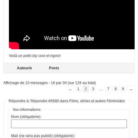
Voilà un petit clip cool et rigolo!
Auteur/e
Posts
Affichage de 10 messages - 16 par 30 (sur 126 au total)
←
1
2
3
…
7
8
9
→
Répondre à: Répondre #5680 dans Films, séries et autres Féministes
Vos informations:
Nom (obligatoire):
Mail (ne sera pas publié) (obligatoire):