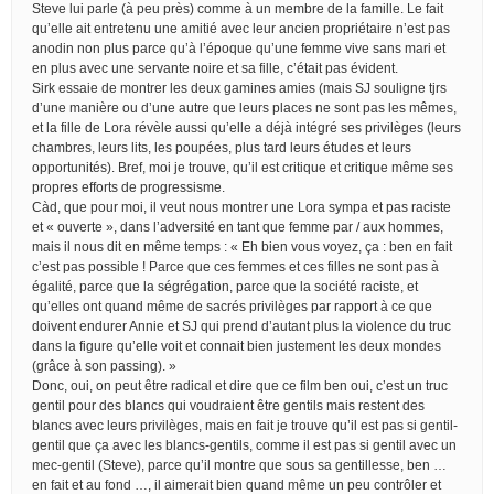
Steve lui parle (à peu près) comme à un membre de la famille. Le fait
qu’elle ait entretenu une amitié avec leur ancien propriétaire n’est pas
anodin non plus parce qu’à l’époque qu’une femme vive sans mari et
en plus avec une servante noire et sa fille, c’était pas évident.
Sirk essaie de montrer les deux gamines amies (mais SJ souligne tjrs
d’une manière ou d’une autre que leurs places ne sont pas les mêmes,
et la fille de Lora révèle aussi qu’elle a déjà intégré ses privilèges (leurs
chambres, leurs lits, les poupées, plus tard leurs études et leurs
opportunités). Bref, moi je trouve, qu’il est critique et critique même ses
propres efforts de progressisme.
Càd, que pour moi, il veut nous montrer une Lora sympa et pas raciste
et « ouverte », dans l’adversité en tant que femme par / aux hommes,
mais il nous dit en même temps : « Eh bien vous voyez, ça : ben en fait
c’est pas possible ! Parce que ces femmes et ces filles ne sont pas à
égalité, parce que la ségrégation, parce que la société raciste, et
qu’elles ont quand même de sacrés privilèges par rapport à ce que
doivent endurer Annie et SJ qui prend d’autant plus la violence du truc
dans la figure qu’elle voit et connait bien justement les deux mondes
(grâce à son passing). »
Donc, oui, on peut être radical et dire que ce film ben oui, c’est un truc
gentil pour des blancs qui voudraient être gentils mais restent des
blancs avec leurs privilèges, mais en fait je trouve qu’il est pas si gentil-
gentil que ça avec les blancs-gentils, comme il est pas si gentil avec un
mec-gentil (Steve), parce qu’il montre que sous sa gentillesse, ben …
en fait et au fond …, il aimerait bien quand même un peu contrôler et