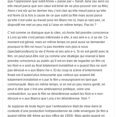
que l’oppression que subit Annie « passe par » Sarah Jane (au sens où
elle meurt parce que son cœur est brisé de ne plus pouvoir voir sa fille).
Alors c’est sûr qu’en dernier lieu c’est clair qu’elle meurt parce qu’elle
est Noire (à la fois à cause de ce que subit sa fille mais aussi parce
qu’elle s’est usée au travail pour les Blanc-he-s), mais je sais pas, ce
dispositif me met un peu mal à l’aise en même temps. Pas toi ?
C’est comme ce dialogue que tu cites, où Annie fait prendre conscience
à Lora qu’elle s’est jamais intéressée à elle, à ses ami-e-s, à sa vie. Ce
moment est génial, mais en même temps on peut aussi se demander
pourquoi le film ne nous l’a pas montrée non plus à nous
(spectatrices/teurs) la vie d’Annie et ses ami-e-s. Si on est gentil avec le
film, on peut peut-être voir ça comme une stratégie qui viserait à faire
prendre conscience au public qu’il est en train de regarder un film où
les Noir-e-s sont au final totalement invisibilisé-e-s quand illes ne sont
pas dévoué-e-s aux Blanc-he-s. Et du coup la scène d’enterrement
finale est d’autant plus émouvante que celleux qui avaient été
totalement invisibilisé-e-s par le film y ressurgissent en tant que
communauté. Mais en même temps, si on est un peu moins gentil, on
peut si dire que c’est une ambivalence politique, voire une
contradiction, vu que le film se désintéresse autant les Noir-e-s non-
dévoué-e-s aux Blancs que Lora s’en désintéresse. Non ?
Je suppose de toute façon que l’ambivalence était de mise dans le
contexte d’une production hollywoodienne de cette envergure (le film a
quand même été 4ème au box-office de 1959). Mais après quand on