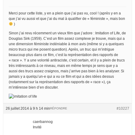
Merci pour cette liste, y en a plein que j’ai pas vu, cool ! (après y en a
que j’ai vu aussi et que j’ai du mal à qualifier de « féministe », mais bon
)
Sinon j’ai revu récemment un vieux film que j’adore : Imitation of Life, de
Douglas Sirk (1959). C’est un film assez complexe je trouve, mais qui a
une dimension féministe indéniable à mon avis (même si y a quelques
micro trucs qui me posent question). Après, un truc qui m’intrigue
beaucoup plus dans ce film, c’est la représentation des rapports de
« race ». Y a une volonté antiraciste, c’est certain, et il y a plein de trucs
très intéressants à ce niveau, mais en même temps je sens que y a
aussi des trucs assez craignos, mais j’arrive pas bien à les analyser. Si
jamais y a quelqu’un-e qui a vu ce film et qui a des idées dessus
(notamment sur la représentation des rapports de « race »), ça
m’intéresse bien d’en discuter.
26 juillet 2014 à 9 h 14 min
#10227
RÉPONDRE
caerbannog
Invité