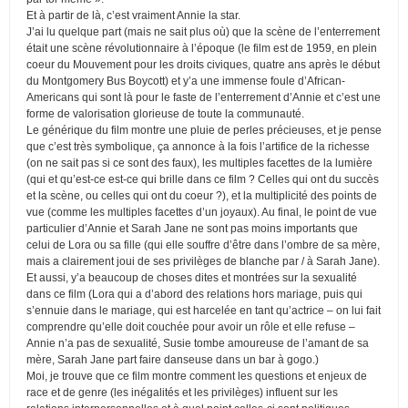
Et à partir de là, c’est vraiment Annie la star.
J’ai lu quelque part (mais ne sait plus où) que la scène de l’enterrement
était une scène révolutionnaire à l’époque (le film est de 1959, en plein
coeur du Mouvement pour les droits civiques, quatre ans après le début
du Montgomery Bus Boycott) et y’a une immense foule d’African-
Americans qui sont là pour le faste de l’enterrement d’Annie et c’est une
forme de valorisation glorieuse de toute la communauté.
Le générique du film montre une pluie de perles précieuses, et je pense
que c’est très symbolique, ça annonce à la fois l’artifice de la richesse
(on ne sait pas si ce sont des faux), les multiples facettes de la lumière
(qui et qu’est-ce est-ce qui brille dans ce film ? Celles qui ont du succès
et la scène, ou celles qui ont du coeur ?), et la multiplicité des points de
vue (comme les multiples facettes d’un joyaux). Au final, le point de vue
particulier d’Annie et Sarah Jane ne sont pas moins importants que
celui de Lora ou sa fille (qui elle souffre d’être dans l’ombre de sa mère,
mais a clairement joui de ses privilèges de blanche par / à Sarah Jane).
Et aussi, y’a beaucoup de choses dites et montrées sur la sexualité
dans ce film (Lora qui a d’abord des relations hors mariage, puis qui
s’ennuie dans le mariage, qui est harcelée en tant qu’actrice – on lui fait
comprendre qu’elle doit couchée pour avoir un rôle et elle refuse –
Annie n’a pas de sexualité, Susie tombe amoureuse de l’amant de sa
mère, Sarah Jane part faire danseuse dans un bar à gogo.)
Moi, je trouve que ce film montre comment les questions et enjeux de
race et de genre (les inégalités et les privilèges) influent sur les