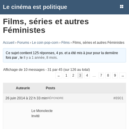
Le cinéma est politique
Films, séries et autres
Féministes
Accueil
›
Forums
›
Le coin pop-corn
›
Films
›
Films, séries et autres Féministes
Ce sujet contient 125 réponses, 4 ps. et a été mis à jour pour la dernière
fois par
, le
Il y a 1 année, 8 mois
.
Affichage de 10 messages - 31 par 45 (sur 126 au total)
←
1
2
3
4
…
7
8
9
→
Auteur/e
Posts
26 juin 2014 à 22 h 33 min
#8901
RÉPONDRE
Le Monolecte
Invité