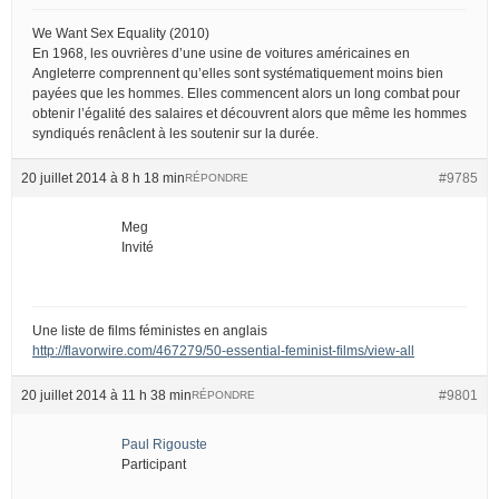
We Want Sex Equality (2010)
En 1968, les ouvrières d’une usine de voitures américaines en
Angleterre comprennent qu’elles sont systématiquement moins bien
payées que les hommes. Elles commencent alors un long combat pour
obtenir l’égalité des salaires et découvrent alors que même les hommes
syndiqués renâclent à les soutenir sur la durée.
20 juillet 2014 à 8 h 18 min
#9785
RÉPONDRE
Meg
Invité
Une liste de films féministes en anglais
http://flavorwire.com/467279/50-essential-feminist-films/view-all
20 juillet 2014 à 11 h 38 min
#9801
RÉPONDRE
Paul Rigouste
Participant