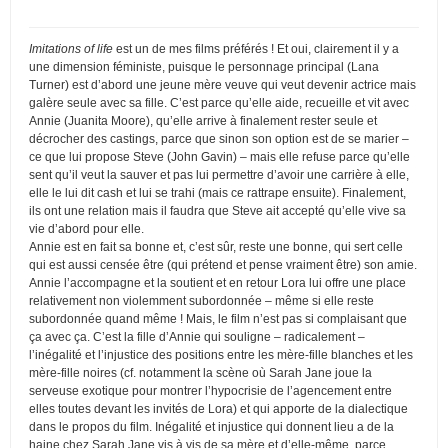
Imitations of life
est un de mes films préférés ! Et oui, clairement il y a
une dimension féministe, puisque le personnage principal (Lana
Turner) est d’abord une jeune mère veuve qui veut devenir actrice mais
galère seule avec sa fille. C’est parce qu’elle aide, recueille et vit avec
Annie (Juanita Moore), qu’elle arrive à finalement rester seule et
décrocher des castings, parce que sinon son option est de se marier –
ce que lui propose Steve (John Gavin) – mais elle refuse parce qu’elle
sent qu’il veut la sauver et pas lui permettre d’avoir une carrière à elle,
elle le lui dit cash et lui se trahi (mais ce rattrape ensuite). Finalement,
ils ont une relation mais il faudra que Steve ait accepté qu’elle vive sa
vie d’abord pour elle.
Annie est en fait sa bonne et, c’est sûr, reste une bonne, qui sert celle
qui est aussi censée être (qui prétend et pense vraiment être) son amie.
Annie l’accompagne et la soutient et en retour Lora lui offre une place
relativement non violemment subordonnée – même si elle reste
subordonnée quand même ! Mais, le film n’est pas si complaisant que
ça avec ça. C’est la fille d’Annie qui souligne – radicalement –
l’inégalité et l’injustice des positions entre les mère-fille blanches et les
mère-fille noires (cf. notamment la scène où Sarah Jane joue la
serveuse exotique pour montrer l’hypocrisie de l’agencement entre
elles toutes devant les invités de Lora) et qui apporte de la dialectique
dans le propos du film. Inégalité et injustice qui donnent lieu a de la
haine chez Sarah Jane vis à vis de sa mère et d’elle-même, parce