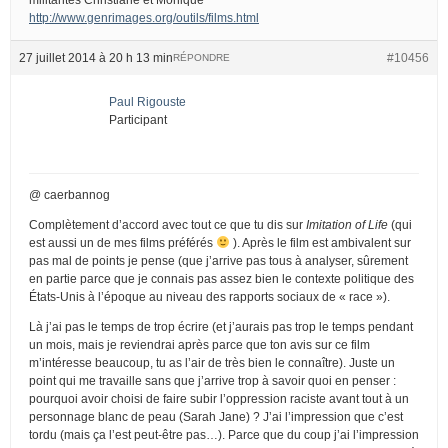
http://www.genrimages.org/outils/films.html
27 juillet 2014 à 20 h 13 min
#10456
RÉPONDRE
Paul Rigouste
Participant
@ caerbannog
Complètement d’accord avec tout ce que tu dis sur
Imitation of Life
(qui
est aussi un de mes films préférés
). Après le film est ambivalent sur
pas mal de points je pense (que j’arrive pas tous à analyser, sûrement
en partie parce que je connais pas assez bien le contexte politique des
États-Unis à l’époque au niveau des rapports sociaux de « race »).
Là j’ai pas le temps de trop écrire (et j’aurais pas trop le temps pendant
un mois, mais je reviendrai après parce que ton avis sur ce film
m’intéresse beaucoup, tu as l’air de très bien le connaître). Juste un
point qui me travaille sans que j’arrive trop à savoir quoi en penser :
pourquoi avoir choisi de faire subir l’oppression raciste avant tout à un
personnage blanc de peau (Sarah Jane) ? J’ai l’impression que c’est
tordu (mais ça l’est peut-être pas…). Parce que du coup j’ai l’impression