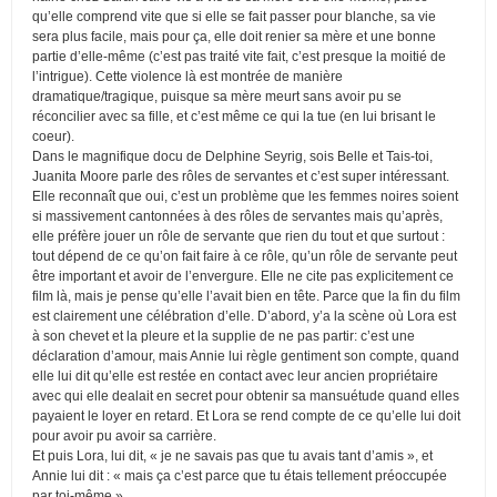
qu’elle comprend vite que si elle se fait passer pour blanche, sa vie
sera plus facile, mais pour ça, elle doit renier sa mère et une bonne
partie d’elle-même (c’est pas traité vite fait, c’est presque la moitié de
l’intrigue). Cette violence là est montrée de manière
dramatique/tragique, puisque sa mère meurt sans avoir pu se
réconcilier avec sa fille, et c’est même ce qui la tue (en lui brisant le
coeur).
Dans le magnifique docu de Delphine Seyrig, sois Belle et Tais-toi,
Juanita Moore parle des rôles de servantes et c’est super intéressant.
Elle reconnaît que oui, c’est un problème que les femmes noires soient
si massivement cantonnées à des rôles de servantes mais qu’après,
elle préfère jouer un rôle de servante que rien du tout et que surtout :
tout dépend de ce qu’on fait faire à ce rôle, qu’un rôle de servante peut
être important et avoir de l’envergure. Elle ne cite pas explicitement ce
film là, mais je pense qu’elle l’avait bien en tête. Parce que la fin du film
est clairement une célébration d’elle. D’abord, y’a la scène où Lora est
à son chevet et la pleure et la supplie de ne pas partir: c’est une
déclaration d’amour, mais Annie lui règle gentiment son compte, quand
elle lui dit qu’elle est restée en contact avec leur ancien propriétaire
avec qui elle dealait en secret pour obtenir sa mansuétude quand elles
payaient le loyer en retard. Et Lora se rend compte de ce qu’elle lui doit
pour avoir pu avoir sa carrière.
Et puis Lora, lui dit, « je ne savais pas que tu avais tant d’amis », et
Annie lui dit : « mais ça c’est parce que tu étais tellement préoccupée
par toi-même ».