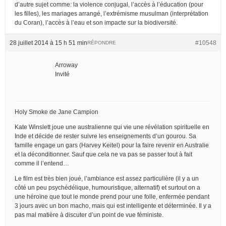
d’autre sujet comme: la violence conjugal, l’accès à l’éducation (pour
les filles), les mariages arrangé, l’extrémisme musulman (interprétation
du Coran), l’accès à l’eau et son impacte sur la biodiversité.
28 juillet 2014 à 15 h 51 min
#10548
RÉPONDRE
Arroway
Invité
Holy Smoke de Jane Campion
Kate Winslett joue une australienne qui vie une révélation spirituelle en
Inde et décide de rester suivre les enseignements d’un gourou. Sa
famille engage un gars (Harvey Keitel) pour la faire revenir en Australie
et la déconditionner. Sauf que cela ne va pas se passer tout à fait
comme il l’entend…
Le film est très bien joué, l’ambiance est assez particulière (il y a un
côté un peu psychédélique, humouristique, alternatif) et surtout on a
une héroïne que tout le monde prend pour une folle, enfermée pendant
3 jours avec un bon macho, mais qui est intelligente et déterminée. Il y a
pas mal matière à discuter d’un point de vue féministe.