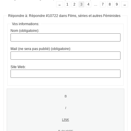
←
1
2
3
4
…
7
8
9
→
Répondre à: Répondre #10722 dans Films, séries et autres Féministes
Vos informations:
Nom (obligatoire):
Mail (ne sera pas publié) (obligatoire):
Site Web: