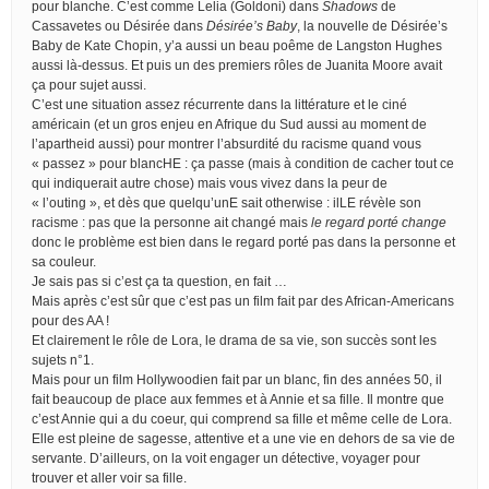
pour blanche. C’est comme Lelia (Goldoni) dans
Shadows
de
Cassavetes ou Désirée dans
Désirée’s Baby
, la nouvelle de Désirée’s
Baby de Kate Chopin, y’a aussi un beau poême de Langston Hughes
aussi là-dessus. Et puis un des premiers rôles de Juanita Moore avait
ça pour sujet aussi.
C’est une situation assez récurrente dans la littérature et le ciné
américain (et un gros enjeu en Afrique du Sud aussi au moment de
l’apartheid aussi) pour montrer l’absurdité du racisme quand vous
« passez » pour blancHE : ça passe (mais à condition de cacher tout ce
qui indiquerait autre chose) mais vous vivez dans la peur de
« l’outing », et dès que quelqu’unE sait otherwise : ilLE révèle son
racisme : pas que la personne ait changé mais
le regard porté change
donc le problème est bien dans le regard porté pas dans la personne et
sa couleur.
Je sais pas si c’est ça ta question, en fait …
Mais après c’est sûr que c’est pas un film fait par des African-Americans
pour des AA !
Et clairement le rôle de Lora, le drama de sa vie, son succès sont les
sujets n°1.
Mais pour un film Hollywoodien fait par un blanc, fin des années 50, il
fait beaucoup de place aux femmes et à Annie et sa fille. Il montre que
c’est Annie qui a du coeur, qui comprend sa fille et même celle de Lora.
Elle est pleine de sagesse, attentive et a une vie en dehors de sa vie de
servante. D’ailleurs, on la voit engager un détective, voyager pour
trouver et aller voir sa fille.