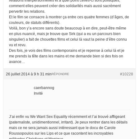
relations interpersonnelles et à quel point celles-ci sont politiques,
comment elles peuvent créer des solidarités mais aussi sacrément
pervertir les relations.
Et le film se consacre à montrer ça entre ces quatre femmes (d’âges, de
couleurs, de statuts différents).
Voilà, bon y’a encore sans doute beaucoup à en dire, peut-être même
en plus nuancé, mais je trouve que Sirk (qui a eu un parcours bien
singulier) a fait de chouettes films et celui là vaut la peine d’être connu
vu et revu.
Des fois, je vois des films contemporains et je repense à celui là et je
me prends la tête dans les mains et me demande bien si des fois on
avance…
26 juillet 2014 à 9 h 31 min
#10228
RÉPONDRE
caerbannog
Invité
J’ai enfin vu We Want Sex Equality récemment et l’ai trouvé affligeant
(paternaliste, unidimentionnel, irritant). Je peux rentrer dans les détails
mais ce ne sera jamais aussi intéressant que le docu de Carole
Roussopoulos sur les Lips et ce que racontent les incroyables
militantes Christiane et Monique