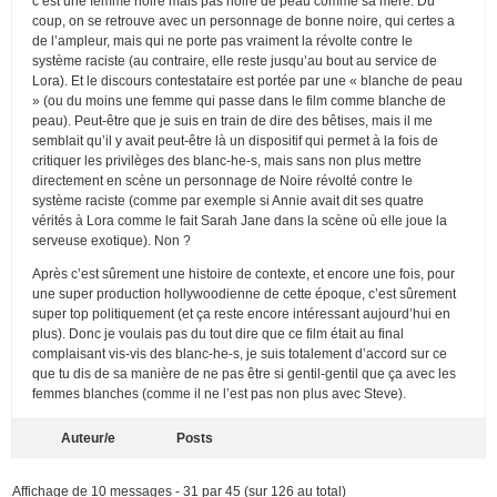
c’est une femme noire mais pas noire de peau comme sa mère. Du
coup, on se retrouve avec un personnage de bonne noire, qui certes a
de l’ampleur, mais qui ne porte pas vraiment la révolte contre le
système raciste (au contraire, elle reste jusqu’au bout au service de
Lora). Et le discours contestataire est portée par une « blanche de peau
» (ou du moins une femme qui passe dans le film comme blanche de
peau). Peut-être que je suis en train de dire des bêtises, mais il me
semblait qu’il y avait peut-être là un dispositif qui permet à la fois de
critiquer les privilèges des blanc-he-s, mais sans non plus mettre
directement en scène un personnage de Noire révolté contre le
système raciste (comme par exemple si Annie avait dit ses quatre
vérités à Lora comme le fait Sarah Jane dans la scène où elle joue la
serveuse exotique). Non ?
Après c’est sûrement une histoire de contexte, et encore une fois, pour
une super production hollywoodienne de cette époque, c’est sûrement
super top politiquement (et ça reste encore intéressant aujourd’hui en
plus). Donc je voulais pas du tout dire que ce film était au final
complaisant vis-vis des blanc-he-s, je suis totalement d’accord sur ce
que tu dis de sa manière de ne pas être si gentil-gentil que ça avec les
femmes blanches (comme il ne l’est pas non plus avec Steve).
Auteur/e
Posts
Affichage de 10 messages - 31 par 45 (sur 126 au total)