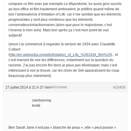
compare ce film avec par exemple
Le Majordome
, lui aussi gros succès
au box-office et film hautement ambivalent, je préfère quand même de
loin l’ambivalence d’
Imitation of Life
, car il me semble que les éléments
progressistes y sont plus nombreux que les éléments
conservateurs/réactionnaires (alors que pour le majordome, c’est
l’inverse à mon avis). Mais bon après ça c’est mon point de vue
subjectif.
(sinon j’ai commencé à regarder la version de 1934 avec Claudette
Colbert
(
http://en.wikipedia.org/wiki/Imitation_of_Life_%281934_film%29
) , et
c’est marrant de voir les différences, notamment sur la question du
racisme. J’ai pas encore fini donc je peux pas développer, mais c’est
intéressant à voir je trouve, car les choix de Sirk apparaissent du coup
beaucoup plus clairement).
27 juillet 2014 à 21 h 27 min
#10459
RÉPONDRE
caerbannog
Invité
Ben Sarah Jane n’est pas « blanche de peau », elle « peut passer »