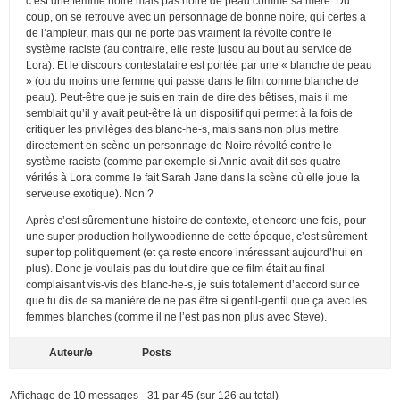
c’est une femme noire mais pas noire de peau comme sa mère. Du
coup, on se retrouve avec un personnage de bonne noire, qui certes a
de l’ampleur, mais qui ne porte pas vraiment la révolte contre le
système raciste (au contraire, elle reste jusqu’au bout au service de
Lora). Et le discours contestataire est portée par une « blanche de peau
» (ou du moins une femme qui passe dans le film comme blanche de
peau). Peut-être que je suis en train de dire des bêtises, mais il me
semblait qu’il y avait peut-être là un dispositif qui permet à la fois de
critiquer les privilèges des blanc-he-s, mais sans non plus mettre
directement en scène un personnage de Noire révolté contre le
système raciste (comme par exemple si Annie avait dit ses quatre
vérités à Lora comme le fait Sarah Jane dans la scène où elle joue la
serveuse exotique). Non ?
Après c’est sûrement une histoire de contexte, et encore une fois, pour
une super production hollywoodienne de cette époque, c’est sûrement
super top politiquement (et ça reste encore intéressant aujourd’hui en
plus). Donc je voulais pas du tout dire que ce film était au final
complaisant vis-vis des blanc-he-s, je suis totalement d’accord sur ce
que tu dis de sa manière de ne pas être si gentil-gentil que ça avec les
femmes blanches (comme il ne l’est pas non plus avec Steve).
Auteur/e
Posts
Affichage de 10 messages - 31 par 45 (sur 126 au total)