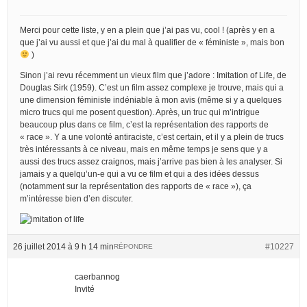
Merci pour cette liste, y en a plein que j’ai pas vu, cool ! (après y en a
que j’ai vu aussi et que j’ai du mal à qualifier de « féministe », mais bon
)
Sinon j’ai revu récemment un vieux film que j’adore : Imitation of Life, de
Douglas Sirk (1959). C’est un film assez complexe je trouve, mais qui a
une dimension féministe indéniable à mon avis (même si y a quelques
micro trucs qui me posent question). Après, un truc qui m’intrigue
beaucoup plus dans ce film, c’est la représentation des rapports de
« race ». Y a une volonté antiraciste, c’est certain, et il y a plein de trucs
très intéressants à ce niveau, mais en même temps je sens que y a
aussi des trucs assez craignos, mais j’arrive pas bien à les analyser. Si
jamais y a quelqu’un-e qui a vu ce film et qui a des idées dessus
(notamment sur la représentation des rapports de « race »), ça
m’intéresse bien d’en discuter.
26 juillet 2014 à 9 h 14 min
#10227
RÉPONDRE
caerbannog
Invité