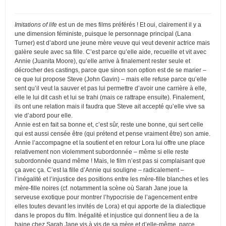
Imitations of life
est un de mes films préférés ! Et oui, clairement il y a
une dimension féministe, puisque le personnage principal (Lana
Turner) est d’abord une jeune mère veuve qui veut devenir actrice mais
galère seule avec sa fille. C’est parce qu’elle aide, recueille et vit avec
Annie (Juanita Moore), qu’elle arrive à finalement rester seule et
décrocher des castings, parce que sinon son option est de se marier –
ce que lui propose Steve (John Gavin) – mais elle refuse parce qu’elle
sent qu’il veut la sauver et pas lui permettre d’avoir une carrière à elle,
elle le lui dit cash et lui se trahi (mais ce rattrape ensuite). Finalement,
ils ont une relation mais il faudra que Steve ait accepté qu’elle vive sa
vie d’abord pour elle.
Annie est en fait sa bonne et, c’est sûr, reste une bonne, qui sert celle
qui est aussi censée être (qui prétend et pense vraiment être) son amie.
Annie l’accompagne et la soutient et en retour Lora lui offre une place
relativement non violemment subordonnée – même si elle reste
subordonnée quand même ! Mais, le film n’est pas si complaisant que
ça avec ça. C’est la fille d’Annie qui souligne – radicalement –
l’inégalité et l’injustice des positions entre les mère-fille blanches et les
mère-fille noires (cf. notamment la scène où Sarah Jane joue la
serveuse exotique pour montrer l’hypocrisie de l’agencement entre
elles toutes devant les invités de Lora) et qui apporte de la dialectique
dans le propos du film. Inégalité et injustice qui donnent lieu a de la
haine chez Sarah Jane vis à vis de sa mère et d’elle-même, parce