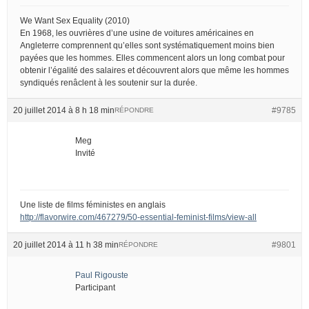
We Want Sex Equality (2010)
En 1968, les ouvrières d’une usine de voitures américaines en
Angleterre comprennent qu’elles sont systématiquement moins bien
payées que les hommes. Elles commencent alors un long combat pour
obtenir l’égalité des salaires et découvrent alors que même les hommes
syndiqués renâclent à les soutenir sur la durée.
20 juillet 2014 à 8 h 18 min
#9785
RÉPONDRE
Meg
Invité
Une liste de films féministes en anglais
http://flavorwire.com/467279/50-essential-feminist-films/view-all
20 juillet 2014 à 11 h 38 min
#9801
RÉPONDRE
Paul Rigouste
Participant