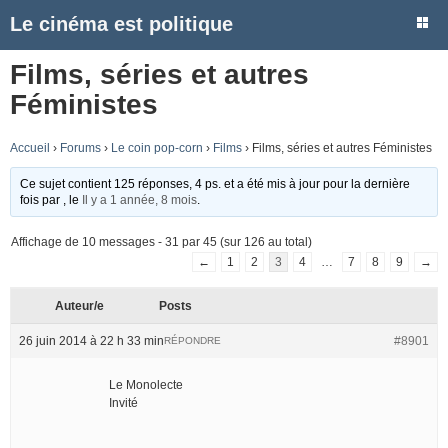
Le cinéma est politique
Films, séries et autres
Féministes
Accueil
›
Forums
›
Le coin pop-corn
›
Films
›
Films, séries et autres Féministes
Ce sujet contient 125 réponses, 4 ps. et a été mis à jour pour la dernière
fois par
, le
Il y a 1 année, 8 mois
.
Affichage de 10 messages - 31 par 45 (sur 126 au total)
←
1
2
3
4
…
7
8
9
→
Auteur/e
Posts
26 juin 2014 à 22 h 33 min
#8901
RÉPONDRE
Le Monolecte
Invité