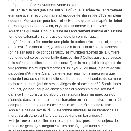
Et à partir de là, c’est vraiment Annie la star.
J’ai lu quelque part (mais ne sait plus où) que la scène de l’enterrement
était une scène révolutionnaire à l’époque (le film est de 1959, en plein
coeur du Mouvement pour les droits civiques, quatre ans après le début
du Montgomery Bus Boycott) et y’a une immense foule d’African-
Americans qui sont là pour le faste de l’enterrement d’Annie et c’est une
forme de valorisation glorieuse de toute la communauté.
Le générique du film montre une pluie de perles précieuses, et je pense
que c’est très symbolique, ça annonce à la fois l’artifice de la richesse
(on ne sait pas si ce sont des faux), les multiples facettes de la lumière
(qui et qu’est-ce est-ce qui brille dans ce film ? Celles qui ont du succès
et la scène, ou celles qui ont du coeur ?), et la multiplicité des points de
vue (comme les multiples facettes d’un joyaux). Au final, le point de vue
particulier d’Annie et Sarah Jane ne sont pas moins importants que
celui de Lora ou sa fille (qui elle souffre d’être dans l’ombre de sa mère,
mais a clairement joui de ses privilèges de blanche par / à Sarah Jane).
Et aussi, y’a beaucoup de choses dites et montrées sur la sexualité
dans ce film (Lora qui a d’abord des relations hors mariage, puis qui
s’ennuie dans le mariage, qui est harcelée en tant qu’actrice – on lui fait
comprendre qu’elle doit couchée pour avoir un rôle et elle refuse –
Annie n’a pas de sexualité, Susie tombe amoureuse de l’amant de sa
mère, Sarah Jane part faire danseuse dans un bar à gogo.)
Moi, je trouve que ce film montre comment les questions et enjeux de
race et de genre (les inégalités et les privilèges) influent sur les