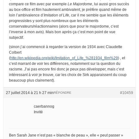
compare ce film avec par exemple
Le Majordome
, lui aussi gros succès
au box-office et film hautement ambivalent, je préfère quand même de
loin l’ambivalence d’
Imitation of Life
, car il me semble que les éléments
progressistes y sont plus nombreux que les éléments
conservateurs/réactionnaires (alors que pour le majordome, c’est
l’inverse à mon avis). Mais bon après ça c’est mon point de vue
subjectif.
(sinon j’ai commencé à regarder la version de 1934 avec Claudette
Colbert
(
http://en.wikipedia.org/wiki/Imitation_of_Life_%281934_film%29
) , et
c’est marrant de voir les différences, notamment sur la question du
racisme. J’ai pas encore fini donc je peux pas développer, mais c’est
intéressant à voir je trouve, car les choix de Sirk apparaissent du coup
beaucoup plus clairement).
27 juillet 2014 à 21 h 27 min
#10459
RÉPONDRE
caerbannog
Invité
Ben Sarah Jane n’est pas « blanche de peau », elle « peut passer »