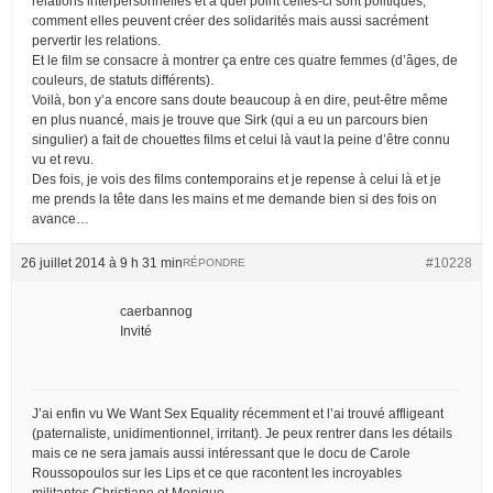
relations interpersonnelles et à quel point celles-ci sont politiques,
comment elles peuvent créer des solidarités mais aussi sacrément
pervertir les relations.
Et le film se consacre à montrer ça entre ces quatre femmes (d’âges, de
couleurs, de statuts différents).
Voilà, bon y’a encore sans doute beaucoup à en dire, peut-être même
en plus nuancé, mais je trouve que Sirk (qui a eu un parcours bien
singulier) a fait de chouettes films et celui là vaut la peine d’être connu
vu et revu.
Des fois, je vois des films contemporains et je repense à celui là et je
me prends la tête dans les mains et me demande bien si des fois on
avance…
26 juillet 2014 à 9 h 31 min
#10228
RÉPONDRE
caerbannog
Invité
J’ai enfin vu We Want Sex Equality récemment et l’ai trouvé affligeant
(paternaliste, unidimentionnel, irritant). Je peux rentrer dans les détails
mais ce ne sera jamais aussi intéressant que le docu de Carole
Roussopoulos sur les Lips et ce que racontent les incroyables
militantes Christiane et Monique