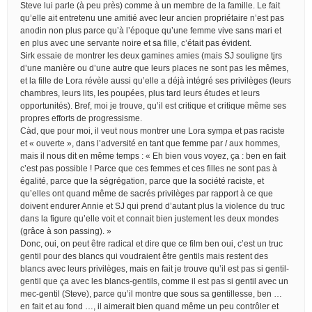
Steve lui parle (à peu près) comme à un membre de la famille. Le fait
qu’elle ait entretenu une amitié avec leur ancien propriétaire n’est pas
anodin non plus parce qu’à l’époque qu’une femme vive sans mari et
en plus avec une servante noire et sa fille, c’était pas évident.
Sirk essaie de montrer les deux gamines amies (mais SJ souligne tjrs
d’une manière ou d’une autre que leurs places ne sont pas les mêmes,
et la fille de Lora révèle aussi qu’elle a déjà intégré ses privilèges (leurs
chambres, leurs lits, les poupées, plus tard leurs études et leurs
opportunités). Bref, moi je trouve, qu’il est critique et critique même ses
propres efforts de progressisme.
Càd, que pour moi, il veut nous montrer une Lora sympa et pas raciste
et « ouverte », dans l’adversité en tant que femme par / aux hommes,
mais il nous dit en même temps : « Eh bien vous voyez, ça : ben en fait
c’est pas possible ! Parce que ces femmes et ces filles ne sont pas à
égalité, parce que la ségrégation, parce que la société raciste, et
qu’elles ont quand même de sacrés privilèges par rapport à ce que
doivent endurer Annie et SJ qui prend d’autant plus la violence du truc
dans la figure qu’elle voit et connait bien justement les deux mondes
(grâce à son passing). »
Donc, oui, on peut être radical et dire que ce film ben oui, c’est un truc
gentil pour des blancs qui voudraient être gentils mais restent des
blancs avec leurs privilèges, mais en fait je trouve qu’il est pas si gentil-
gentil que ça avec les blancs-gentils, comme il est pas si gentil avec un
mec-gentil (Steve), parce qu’il montre que sous sa gentillesse, ben …
en fait et au fond …, il aimerait bien quand même un peu contrôler et