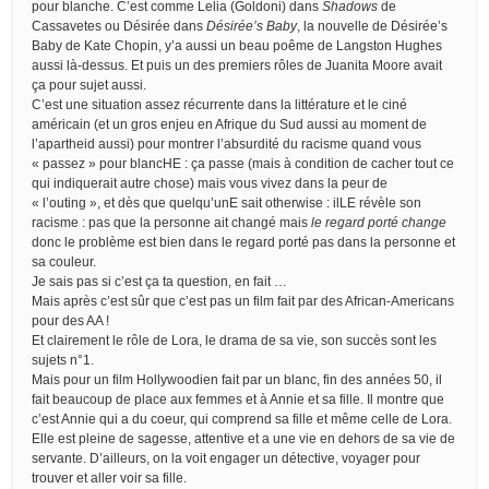
pour blanche. C’est comme Lelia (Goldoni) dans
Shadows
de
Cassavetes ou Désirée dans
Désirée’s Baby
, la nouvelle de Désirée’s
Baby de Kate Chopin, y’a aussi un beau poême de Langston Hughes
aussi là-dessus. Et puis un des premiers rôles de Juanita Moore avait
ça pour sujet aussi.
C’est une situation assez récurrente dans la littérature et le ciné
américain (et un gros enjeu en Afrique du Sud aussi au moment de
l’apartheid aussi) pour montrer l’absurdité du racisme quand vous
« passez » pour blancHE : ça passe (mais à condition de cacher tout ce
qui indiquerait autre chose) mais vous vivez dans la peur de
« l’outing », et dès que quelqu’unE sait otherwise : ilLE révèle son
racisme : pas que la personne ait changé mais
le regard porté change
donc le problème est bien dans le regard porté pas dans la personne et
sa couleur.
Je sais pas si c’est ça ta question, en fait …
Mais après c’est sûr que c’est pas un film fait par des African-Americans
pour des AA !
Et clairement le rôle de Lora, le drama de sa vie, son succès sont les
sujets n°1.
Mais pour un film Hollywoodien fait par un blanc, fin des années 50, il
fait beaucoup de place aux femmes et à Annie et sa fille. Il montre que
c’est Annie qui a du coeur, qui comprend sa fille et même celle de Lora.
Elle est pleine de sagesse, attentive et a une vie en dehors de sa vie de
servante. D’ailleurs, on la voit engager un détective, voyager pour
trouver et aller voir sa fille.