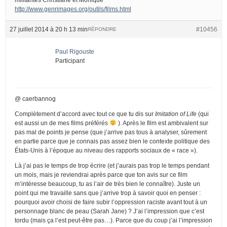
http://www.genrimages.org/outils/films.html
27 juillet 2014 à 20 h 13 min
#10456
RÉPONDRE
Paul Rigouste
Participant
@ caerbannog
Complètement d’accord avec tout ce que tu dis sur
Imitation of Life
(qui
est aussi un de mes films préférés
). Après le film est ambivalent sur
pas mal de points je pense (que j’arrive pas tous à analyser, sûrement
en partie parce que je connais pas assez bien le contexte politique des
États-Unis à l’époque au niveau des rapports sociaux de « race »).
Là j’ai pas le temps de trop écrire (et j’aurais pas trop le temps pendant
un mois, mais je reviendrai après parce que ton avis sur ce film
m’intéresse beaucoup, tu as l’air de très bien le connaître). Juste un
point qui me travaille sans que j’arrive trop à savoir quoi en penser :
pourquoi avoir choisi de faire subir l’oppression raciste avant tout à un
personnage blanc de peau (Sarah Jane) ? J’ai l’impression que c’est
tordu (mais ça l’est peut-être pas…). Parce que du coup j’ai l’impression