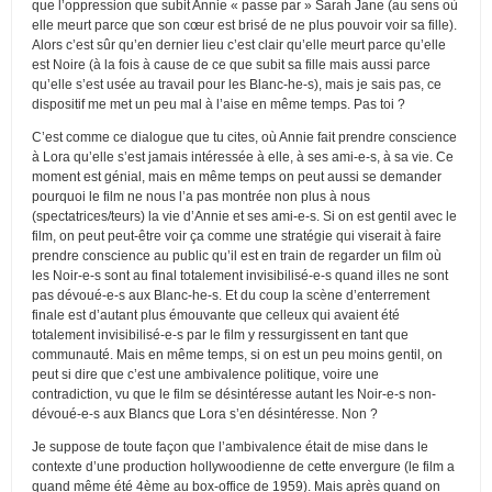
que l’oppression que subit Annie « passe par » Sarah Jane (au sens où
elle meurt parce que son cœur est brisé de ne plus pouvoir voir sa fille).
Alors c’est sûr qu’en dernier lieu c’est clair qu’elle meurt parce qu’elle
est Noire (à la fois à cause de ce que subit sa fille mais aussi parce
qu’elle s’est usée au travail pour les Blanc-he-s), mais je sais pas, ce
dispositif me met un peu mal à l’aise en même temps. Pas toi ?
C’est comme ce dialogue que tu cites, où Annie fait prendre conscience
à Lora qu’elle s’est jamais intéressée à elle, à ses ami-e-s, à sa vie. Ce
moment est génial, mais en même temps on peut aussi se demander
pourquoi le film ne nous l’a pas montrée non plus à nous
(spectatrices/teurs) la vie d’Annie et ses ami-e-s. Si on est gentil avec le
film, on peut peut-être voir ça comme une stratégie qui viserait à faire
prendre conscience au public qu’il est en train de regarder un film où
les Noir-e-s sont au final totalement invisibilisé-e-s quand illes ne sont
pas dévoué-e-s aux Blanc-he-s. Et du coup la scène d’enterrement
finale est d’autant plus émouvante que celleux qui avaient été
totalement invisibilisé-e-s par le film y ressurgissent en tant que
communauté. Mais en même temps, si on est un peu moins gentil, on
peut si dire que c’est une ambivalence politique, voire une
contradiction, vu que le film se désintéresse autant les Noir-e-s non-
dévoué-e-s aux Blancs que Lora s’en désintéresse. Non ?
Je suppose de toute façon que l’ambivalence était de mise dans le
contexte d’une production hollywoodienne de cette envergure (le film a
quand même été 4ème au box-office de 1959). Mais après quand on