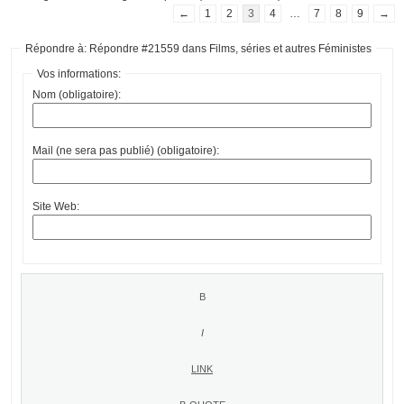
←
1
2
3
4
…
7
8
9
→
Répondre à: Répondre #21559 dans Films, séries et autres Féministes
Vos informations:
Nom (obligatoire):
Mail (ne sera pas publié) (obligatoire):
Site Web: