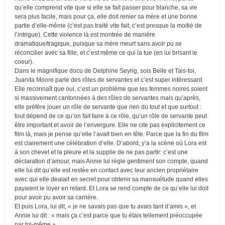
qu’elle comprend vite que si elle se fait passer pour blanche, sa vie
sera plus facile, mais pour ça, elle doit renier sa mère et une bonne
partie d’elle-même (c’est pas traité vite fait, c’est presque la moitié de
l’intrigue). Cette violence là est montrée de manière
dramatique/tragique, puisque sa mère meurt sans avoir pu se
réconcilier avec sa fille, et c’est même ce qui la tue (en lui brisant le
coeur).
Dans le magnifique docu de Delphine Seyrig, sois Belle et Tais-toi,
Juanita Moore parle des rôles de servantes et c’est super intéressant.
Elle reconnaît que oui, c’est un problème que les femmes noires soient
si massivement cantonnées à des rôles de servantes mais qu’après,
elle préfère jouer un rôle de servante que rien du tout et que surtout :
tout dépend de ce qu’on fait faire à ce rôle, qu’un rôle de servante peut
être important et avoir de l’envergure. Elle ne cite pas explicitement ce
film là, mais je pense qu’elle l’avait bien en tête. Parce que la fin du film
est clairement une célébration d’elle. D’abord, y’a la scène où Lora est
à son chevet et la pleure et la supplie de ne pas partir: c’est une
déclaration d’amour, mais Annie lui règle gentiment son compte, quand
elle lui dit qu’elle est restée en contact avec leur ancien propriétaire
avec qui elle dealait en secret pour obtenir sa mansuétude quand elles
payaient le loyer en retard. Et Lora se rend compte de ce qu’elle lui doit
pour avoir pu avoir sa carrière.
Et puis Lora, lui dit, « je ne savais pas que tu avais tant d’amis », et
Annie lui dit : « mais ça c’est parce que tu étais tellement préoccupée
par toi-même ».