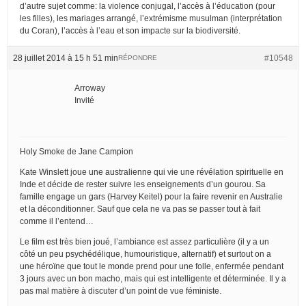
d’autre sujet comme: la violence conjugal, l’accès à l’éducation (pour
les filles), les mariages arrangé, l’extrémisme musulman (interprétation
du Coran), l’accès à l’eau et son impacte sur la biodiversité.
28 juillet 2014 à 15 h 51 min
#10548
RÉPONDRE
Arroway
Invité
Holy Smoke de Jane Campion
Kate Winslett joue une australienne qui vie une révélation spirituelle en
Inde et décide de rester suivre les enseignements d’un gourou. Sa
famille engage un gars (Harvey Keitel) pour la faire revenir en Australie
et la déconditionner. Sauf que cela ne va pas se passer tout à fait
comme il l’entend…
Le film est très bien joué, l’ambiance est assez particulière (il y a un
côté un peu psychédélique, humouristique, alternatif) et surtout on a
une héroïne que tout le monde prend pour une folle, enfermée pendant
3 jours avec un bon macho, mais qui est intelligente et déterminée. Il y a
pas mal matière à discuter d’un point de vue féministe.