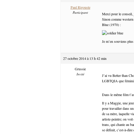
Paul Rigouste
Participant
Merci pour le conseil, j
Sinon comme western à 
Blue (1970) :
Je m’en souviens plus 
27 octobre 2014 à 13 h 42 min
Grussie
Invité
J’ai vu Better than Choc
LGBTQIA que féministes
Dans le même film t’as
Il y a Maggie, une jeu
pour travailler dans u
de sa mère, laquelle vi
artiste-peintre; on voi
trans, qui chante au b
se définit, c’est-à-di