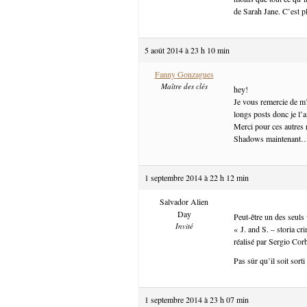
de Sarah Jane. C’est plu
5 août 2014 à 23 h 10 min
Fanny Gonzagues
Maître des clés
hey!
Je vous remercie de m’a
longs posts donc je l’ai
Merci pour ces autres r
Shadows maintenant
1 septembre 2014 à 22 h 12 min
Salvador Alien
Day
Peut-être un des seuls
Invité
« J. and S. – storia c
réalisé par Sergio Cor
Pas sûr qu’il soit sort
1 septembre 2014 à 23 h 07 min