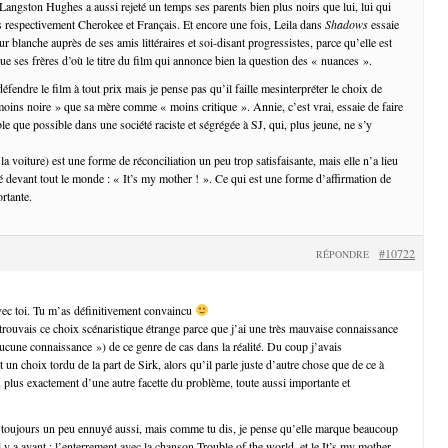
 Langston Hughes a aussi rejeté un temps ses parents bien plus noirs que lui, lui qui
s respectivement Cherokee et Français. Et encore une fois, Leila dans
Shadows
essaie
r blanche auprès de ses amis littéraires et soi-disant progressistes, parce qu’elle est
e ses frères d’où le titre du film qui annonce bien la question des « nuances ».
éfendre le film à tout prix mais je pense pas qu’il faille mesinterpréter le choix de
ns noire » que sa mère comme « moins critique ». Annie, c’est vrai, essaie de faire
le que possible dans une société raciste et ségrégée à SJ, qui, plus jeune, ne s’y
 la voiture) est une forme de réconciliation un peu trop satisfaisante, mais elle n’a lieu
ié devant tout le monde : « It’s my mother ! ». Ce qui est une forme d’affirmation de
rtante.
#10722
RÉPONDRE
vec toi. Tu m’as définitivement convaincu
 trouvais ce choix scénaristique étrange parce que j’ai une très mauvaise connaissance
une connaissance ») de ce genre de cas dans la réalité. Du coup j’avais
t un choix tordu de la part de Sirk, alors qu’il parle juste d’autre chose que de ce à
u plus exactement d’une autre facette du problème, toute aussi importante et
’a toujours un peu ennuyé aussi, mais comme tu dis, je pense qu’elle marque beaucoup
 y a avant : l’enterrement avec la chanson Trouble of the world, et le It’s my mother