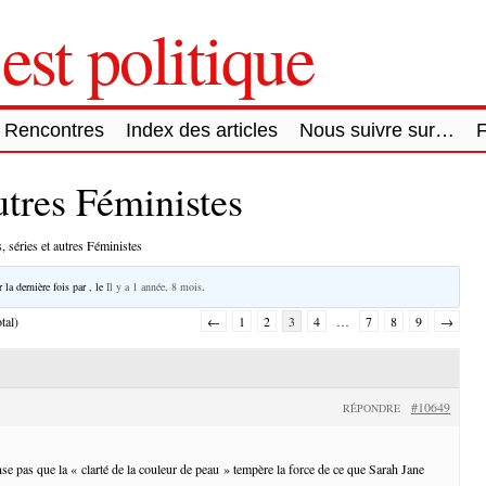
est politique
Rencontres
Index des articles
Nous suivre sur…
autres Féministes
, séries et autres Féministes
 la dernière fois par
, le
Il y a 1 année, 8 mois
.
tal)
←
1
2
3
4
…
7
8
9
→
#10649
RÉPONDRE
se pas que la « clarté de la couleur de peau » tempère la force de ce que Sarah Jane