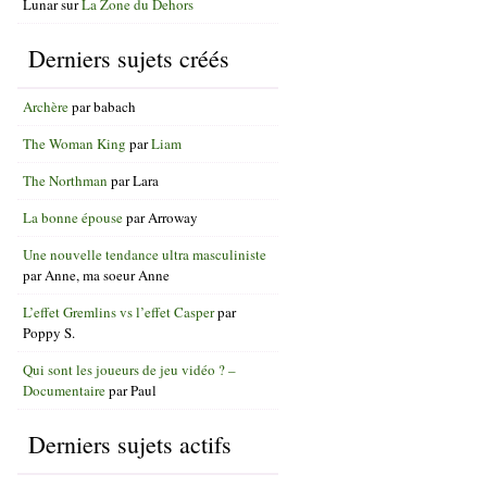
Lunar
sur
La Zone du Dehors
Derniers sujets créés
Archère
par
babach
The Woman King
par
Liam
The Northman
par
Lara
La bonne épouse
par
Arroway
Une nouvelle tendance ultra masculiniste
par
Anne, ma soeur Anne
L’effet Gremlins vs l’effet Casper
par
Poppy S.
Qui sont les joueurs de jeu vidéo ? –
Documentaire
par
Paul
Derniers sujets actifs