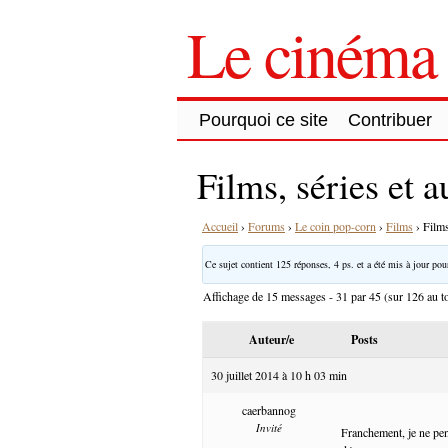
Le cinéma 
Pourquoi ce site
Contribuer
Films, séries et 
Accueil
›
Forums
›
Le coin pop-corn
›
Films
›
Films
Ce sujet contient 125 réponses, 4 ps. et a été mis à jour pour
Affichage de 15 messages - 31 par 45 (sur 126 au to
Auteur/e
Posts
30 juillet 2014 à 10 h 03 min
caerbannog
Invité
Franchement, je ne pen