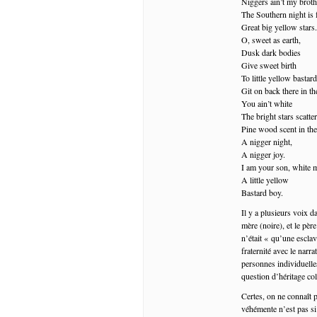
Niggers ain’t my broth
The Southern night is f
Great big yellow stars.
O, sweet as earth,
Dusk dark bodies
Give sweet birth
To little yellow bastar
Git on back there in th
You ain’t white
The bright stars scatt
Pine wood scent in the
A nigger night,
A nigger joy.
I am your son, white 
A little yellow
Bastard boy.
Il y a plusieurs voix d
mère (noire), et le pèr
n’était « qu’une esclav
fraternité avec le narr
personnes individuelles
question d’héritage coll
Certes, on ne connaît pa
véhémente n’est pas si 