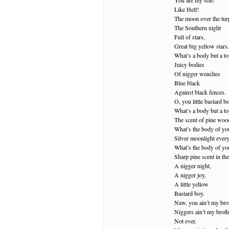
Like Hell!
The moon over the tur
The Southern night
Full of stars,
Great big yellow stars.
What’s a body but a t
Juicy bodies
Of nigger wenches
Blue black
Against black fences.
O, you little bastard b
What’s a body but a t
The scent of pine wood 
What’s the body of yo
Silver moonlight ever
What’s the body of yo
Sharp pine scent in the
A nigger night,
A nigger joy,
A little yellow
Bastard boy.
Naw, you ain’t my brot
Niggers ain’t my broth
Not ever.