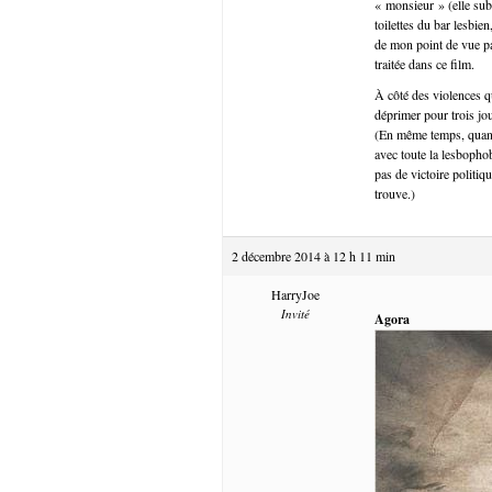
« monsieur » (elle subi
toilettes du bar lesbie
de mon point de vue pas
traitée dans ce film.
À côté des violences qu
déprimer pour trois jo
(En même temps, quand 
avec toute la lesbophob
pas de victoire politi
trouve.)
2 décembre 2014 à 12 h 11 min
HarryJoe
Invité
Agora