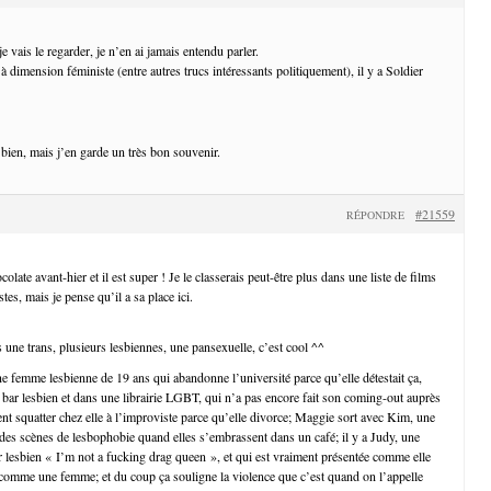
e vais le regarder, je n’en ai jamais entendu parler.
dimension féministe (entre autres trucs intéressants politiquement), il y a Soldier
bien, mais j’en garde un très bon souvenir.
#21559
RÉPONDRE
olate avant-hier et il est super ! Je le classerais peut-être plus dans une liste de films
, mais je pense qu’il a sa place ici.
 une trans, plusieurs lesbiennes, une pansexuelle, c’est cool ^^
ne femme lesbienne de 19 ans qui abandonne l’université parce qu’elle détestait ça,
n bar lesbien et dans une librairie LGBT, qui n’a pas encore fait son coming-out auprès
ent squatter chez elle à l’improviste parce qu’elle divorce; Maggie sort avec Kim, une
t des scènes de lesbophobie quand elles s’embrassent dans un café; il y a Judy, une
ar lesbien « I’m not a fucking drag queen », et qui est vraiment présentée comme elle
re comme une femme; et du coup ça souligne la violence que c’est quand on l’appelle