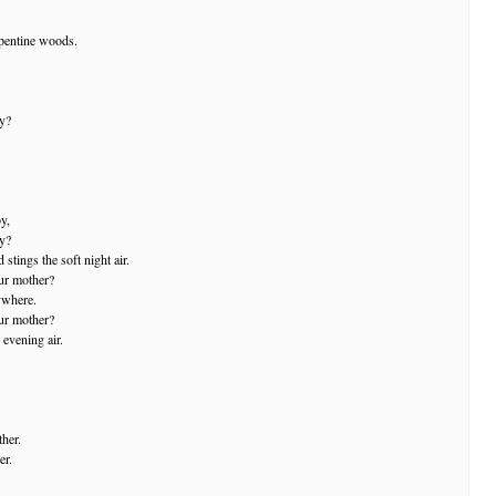
pentine woods.
oy?
oy,
oy?
stings the soft night air.
ur mother?
ywhere.
ur mother?
 evening air.
her.
er.