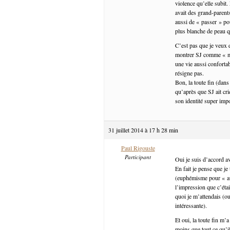
violence qu’elle subit.
avait des grand-parent
aussi de « passer » pou
plus blanche de peau qu
C’est pas que je veux d
montrer SJ comme « moi
une vie aussi confortab
résigne pas.
Bon, la toute fin (dans
qu’après que SJ ait cr
son identité super impo
31 juillet 2014 à 17 h 28 min
Paul Rigouste
Participant
Oui je suis d’accord a
En fait je pense que je
(euphémisme pour « auc
l’impression que c’étai
quoi je m’attendais (o
intéressante).
Et oui, la toute fin m
moins que tout ce qu’il