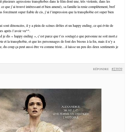
t plusieurs agressions transphobes dans le film dont une, très violente, dans les
n, ce que j’ai trouvé intéressant et bien amené), sa famille la renie complètement, bref
 forcément super fiable de cis, j’ai l’impression que la transphobie est super bien
i sont dénoncées, il y a plein de scènes drôles et un happy ending, ce qui évite de
urs après l’avoir vu^^.
je dis « happy ending », c’est parce que t’es soulagé.e que personne ne soit mort.e
ie et la transphobie, et que les personnages de font des bisous à la fin, mais il n’y a
que, du coup ça peut aussi être vu comme triste…il laisse un peu des deux sentiments je
#23939
RÉPONDRE