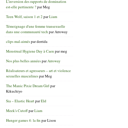
L’inversion des rapports de domination
est-elle pertinente ?
par
Meg
Teen Wolf, saison 1 et 2
par
Liam
Témoignage d'une femme transexuelle
dans une communauté tech
par
Arroway
clips mal-aimés
par
derrida
Menstrual Hygiene Day à Caen
par
meg
Nos plus belles années
par
Arroway
Réalisateurs et agresseurs – art et violence
sexuelles masculines
par
Meg
The Manic Pixie Dream Girl
par
Kikuchiyo
Sia – Elastic Heart
par
Eld
Meek's Cutoff
par
Liam
Hunger games 4: la fin
par
Lison