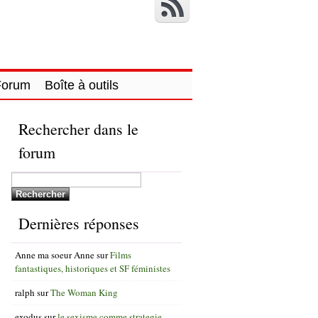
Forum
Boîte à outils
Rechercher dans le
forum
Dernières réponses
Anne ma soeur Anne
sur
Films
fantastiques, historiques et SF féministes
ralph
sur
The Woman King
exodus
sur
le sexisme comme strategie