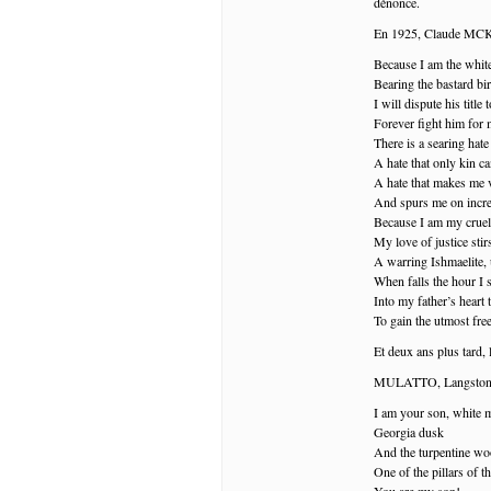
dénonce.
En 1925, Claude MCKAY
Because I am the whi
Bearing the bastard bi
I will dispute his title 
Forever fight him for m
There is a searing hat
A hate that only kin ca
A hate that makes me 
And spurs me on incre
Because I am my cruel 
My love of justice stir
A warring Ishmaelite, 
When falls the hour I s
Into my father’s heart 
To gain the utmost free
Et deux ans plus tard, 
MULATTO, Langston
I am your son, white 
Georgia dusk
And the turpentine wo
One of the pillars of th
You are my son!