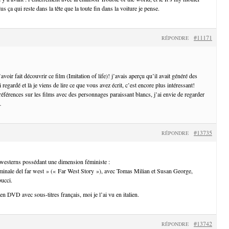
s ça qui reste dans la tête que la toute fin dans la voiture je pense.
#11171
RÉPONDRE
voir fait découvrir ce film (Imitation of life)! j’avais aperçu qu’il avait généré des
 regardé et là je viens de lire ce que vous avez écrit, c’est encore plus intéressant!
éférences sur les films avec des personnages paraissant blancs, j’ai envie de regarder
…
#13735
RÉPONDRE
 westerns possédant une dimension féministe :
riminale del far west » (« Far West Story »), avec Tomas Milian et Susan George,
bucci.
i en DVD avec sous-titres français, moi je l’ai vu en italien.
#13742
RÉPONDRE