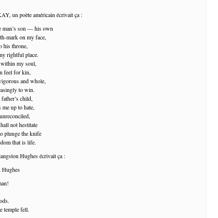
, un poète américain écrivait ça :
te man’s son — his own
rth-mark on my face,
to his throne,
y rightful place.
e within my soul,
n feel for kin,
vigorous and whole,
asingly to win.
father’s child,
s me up to hate,
unreconciled,
hall not hestitate
to plunge the knife
dom that is life.
langston Hughes écrivait ça :
 Hughes
man!
ods.
e temple fell.