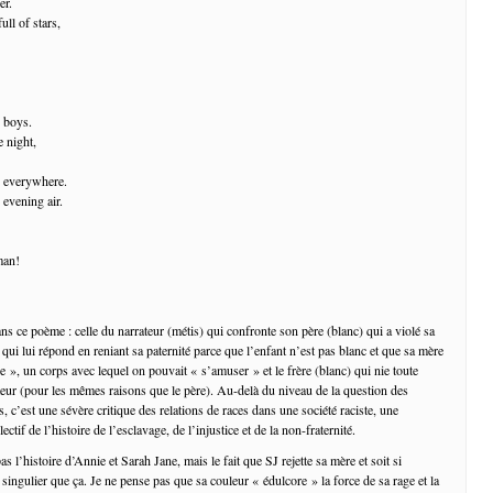
er.
ull of stars,
d boys.
e night,
er everywhere.
 evening air.
man!
ans ce poème : celle du narrateur (métis) qui confronte son père (blanc) qui a violé sa
e qui lui répond en reniant sa paternité parce que l’enfant n’est pas blanc et que sa mère
e », un corps avec lequel on pouvait « s’amuser » et le frère (blanc) qui nie toute
ateur (pour les mêmes raisons que le père). Au-delà du niveau de la question des
, c’est une sévère critique des relations de races dans une société raciste, une
ectif de l’histoire de l’esclavage, de l’injustice et de la non-fraternité.
s l’histoire d’Annie et Sarah Jane, mais le fait que SJ rejette sa mère et soit si
singulier que ça. Je ne pense pas que sa couleur « édulcore » la force de sa rage et la