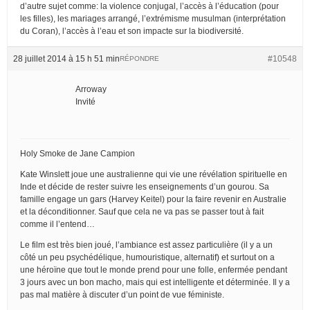
d’autre sujet comme: la violence conjugal, l’accès à l’éducation (pour
les filles), les mariages arrangé, l’extrémisme musulman (interprétation
du Coran), l’accès à l’eau et son impacte sur la biodiversité.
28 juillet 2014 à 15 h 51 min
#10548
RÉPONDRE
Arroway
Invité
Holy Smoke de Jane Campion
Kate Winslett joue une australienne qui vie une révélation spirituelle en
Inde et décide de rester suivre les enseignements d’un gourou. Sa
famille engage un gars (Harvey Keitel) pour la faire revenir en Australie
et la déconditionner. Sauf que cela ne va pas se passer tout à fait
comme il l’entend…
Le film est très bien joué, l’ambiance est assez particulière (il y a un
côté un peu psychédélique, humouristique, alternatif) et surtout on a
une héroïne que tout le monde prend pour une folle, enfermée pendant
3 jours avec un bon macho, mais qui est intelligente et déterminée. Il y a
pas mal matière à discuter d’un point de vue féministe.