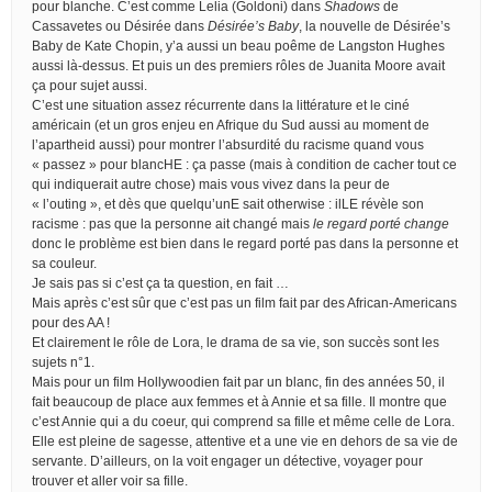
pour blanche. C’est comme Lelia (Goldoni) dans
Shadows
de
Cassavetes ou Désirée dans
Désirée’s Baby
, la nouvelle de Désirée’s
Baby de Kate Chopin, y’a aussi un beau poême de Langston Hughes
aussi là-dessus. Et puis un des premiers rôles de Juanita Moore avait
ça pour sujet aussi.
C’est une situation assez récurrente dans la littérature et le ciné
américain (et un gros enjeu en Afrique du Sud aussi au moment de
l’apartheid aussi) pour montrer l’absurdité du racisme quand vous
« passez » pour blancHE : ça passe (mais à condition de cacher tout ce
qui indiquerait autre chose) mais vous vivez dans la peur de
« l’outing », et dès que quelqu’unE sait otherwise : ilLE révèle son
racisme : pas que la personne ait changé mais
le regard porté change
donc le problème est bien dans le regard porté pas dans la personne et
sa couleur.
Je sais pas si c’est ça ta question, en fait …
Mais après c’est sûr que c’est pas un film fait par des African-Americans
pour des AA !
Et clairement le rôle de Lora, le drama de sa vie, son succès sont les
sujets n°1.
Mais pour un film Hollywoodien fait par un blanc, fin des années 50, il
fait beaucoup de place aux femmes et à Annie et sa fille. Il montre que
c’est Annie qui a du coeur, qui comprend sa fille et même celle de Lora.
Elle est pleine de sagesse, attentive et a une vie en dehors de sa vie de
servante. D’ailleurs, on la voit engager un détective, voyager pour
trouver et aller voir sa fille.