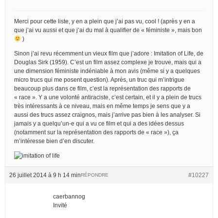
Merci pour cette liste, y en a plein que j’ai pas vu, cool ! (après y en a
que j’ai vu aussi et que j’ai du mal à qualifier de « féministe », mais bon
)
Sinon j’ai revu récemment un vieux film que j’adore : Imitation of Life, de
Douglas Sirk (1959). C’est un film assez complexe je trouve, mais qui a
une dimension féministe indéniable à mon avis (même si y a quelques
micro trucs qui me posent question). Après, un truc qui m’intrigue
beaucoup plus dans ce film, c’est la représentation des rapports de
« race ». Y a une volonté antiraciste, c’est certain, et il y a plein de trucs
très intéressants à ce niveau, mais en même temps je sens que y a
aussi des trucs assez craignos, mais j’arrive pas bien à les analyser. Si
jamais y a quelqu’un-e qui a vu ce film et qui a des idées dessus
(notamment sur la représentation des rapports de « race »), ça
m’intéresse bien d’en discuter.
26 juillet 2014 à 9 h 14 min
#10227
RÉPONDRE
caerbannog
Invité