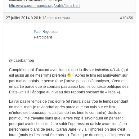
http://www.genrimages.org/outils/films.html
27 juillet 2014 à 20 h 13 min
#10456
RÉPONDRE
Paul Rigouste
Participant
@ caerbannog
Complètement d’accord avec tout ce que tu dis sur
Imitation of Life
(qui
est aussi un de mes films préférés
). Après le film est ambivalent sur
pas mal de points je pense (que j’arrive pas tous à analyser, sûrement
en partie parce que je connais pas assez bien le contexte politique des
États-Unis à l’époque au niveau des rapports sociaux de « race »).
Là j’ai pas le temps de trop écrire (et j’aurais pas trop le temps pendant
un mois, mais je reviendrai après parce que ton avis sur ce film
m’intéresse beaucoup, tu as l’air de très bien le connaître). Juste un
point qui me travaille sans que j’arrive trop à savoir quoi en penser :
pourquoi avoir choisi de faire subir l’oppression raciste avant tout à un
personnage blanc de peau (Sarah Jane) ? J’ai l’impression que c’est
tordu (mais ça l’est peut-être pas…). Parce que du coup j’ai l’impression