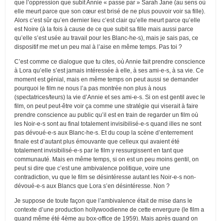
que l’oppression que subit Annie « passe par » Sarah Jane (au sens où
elle meurt parce que son cœur est brisé de ne plus pouvoir voir sa fille).
Alors c’est sûr qu’en dernier lieu c’est clair qu’elle meurt parce qu’elle
est Noire (à la fois à cause de ce que subit sa fille mais aussi parce
qu’elle s’est usée au travail pour les Blanc-he-s), mais je sais pas, ce
dispositif me met un peu mal à l’aise en même temps. Pas toi ?
C’est comme ce dialogue que tu cites, où Annie fait prendre conscience
à Lora qu’elle s’est jamais intéressée à elle, à ses ami-e-s, à sa vie. Ce
moment est génial, mais en même temps on peut aussi se demander
pourquoi le film ne nous l’a pas montrée non plus à nous
(spectatrices/teurs) la vie d’Annie et ses ami-e-s. Si on est gentil avec le
film, on peut peut-être voir ça comme une stratégie qui viserait à faire
prendre conscience au public qu’il est en train de regarder un film où
les Noir-e-s sont au final totalement invisibilisé-e-s quand illes ne sont
pas dévoué-e-s aux Blanc-he-s. Et du coup la scène d’enterrement
finale est d’autant plus émouvante que celleux qui avaient été
totalement invisibilisé-e-s par le film y ressurgissent en tant que
communauté. Mais en même temps, si on est un peu moins gentil, on
peut si dire que c’est une ambivalence politique, voire une
contradiction, vu que le film se désintéresse autant les Noir-e-s non-
dévoué-e-s aux Blancs que Lora s’en désintéresse. Non ?
Je suppose de toute façon que l’ambivalence était de mise dans le
contexte d’une production hollywoodienne de cette envergure (le film a
quand même été 4ème au box-office de 1959). Mais après quand on