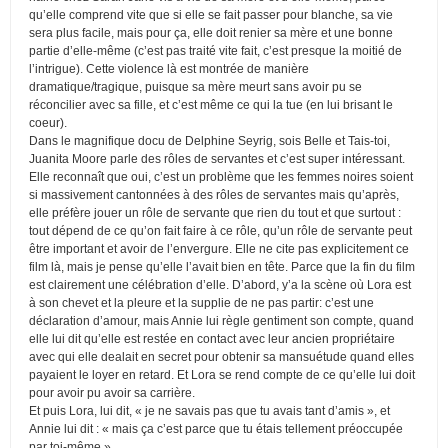
qu’elle comprend vite que si elle se fait passer pour blanche, sa vie
sera plus facile, mais pour ça, elle doit renier sa mère et une bonne
partie d’elle-même (c’est pas traité vite fait, c’est presque la moitié de
l’intrigue). Cette violence là est montrée de manière
dramatique/tragique, puisque sa mère meurt sans avoir pu se
réconcilier avec sa fille, et c’est même ce qui la tue (en lui brisant le
coeur).
Dans le magnifique docu de Delphine Seyrig, sois Belle et Tais-toi,
Juanita Moore parle des rôles de servantes et c’est super intéressant.
Elle reconnaît que oui, c’est un problème que les femmes noires soient
si massivement cantonnées à des rôles de servantes mais qu’après,
elle préfère jouer un rôle de servante que rien du tout et que surtout :
tout dépend de ce qu’on fait faire à ce rôle, qu’un rôle de servante peut
être important et avoir de l’envergure. Elle ne cite pas explicitement ce
film là, mais je pense qu’elle l’avait bien en tête. Parce que la fin du film
est clairement une célébration d’elle. D’abord, y’a la scène où Lora est
à son chevet et la pleure et la supplie de ne pas partir: c’est une
déclaration d’amour, mais Annie lui règle gentiment son compte, quand
elle lui dit qu’elle est restée en contact avec leur ancien propriétaire
avec qui elle dealait en secret pour obtenir sa mansuétude quand elles
payaient le loyer en retard. Et Lora se rend compte de ce qu’elle lui doit
pour avoir pu avoir sa carrière.
Et puis Lora, lui dit, « je ne savais pas que tu avais tant d’amis », et
Annie lui dit : « mais ça c’est parce que tu étais tellement préoccupée
par toi-même ».