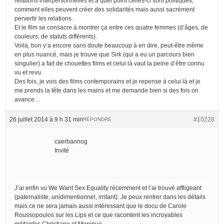
relations interpersonnelles et à quel point celles-ci sont politiques,
comment elles peuvent créer des solidarités mais aussi sacrément
pervertir les relations.
Et le film se consacre à montrer ça entre ces quatre femmes (d’âges, de
couleurs, de statuts différents).
Voilà, bon y’a encore sans doute beaucoup à en dire, peut-être même
en plus nuancé, mais je trouve que Sirk (qui a eu un parcours bien
singulier) a fait de chouettes films et celui là vaut la peine d’être connu
vu et revu.
Des fois, je vois des films contemporains et je repense à celui là et je
me prends la tête dans les mains et me demande bien si des fois on
avance…
26 juillet 2014 à 9 h 31 min
#10228
RÉPONDRE
caerbannog
Invité
J’ai enfin vu We Want Sex Equality récemment et l’ai trouvé affligeant
(paternaliste, unidimentionnel, irritant). Je peux rentrer dans les détails
mais ce ne sera jamais aussi intéressant que le docu de Carole
Roussopoulos sur les Lips et ce que racontent les incroyables
militantes Christiane et Monique