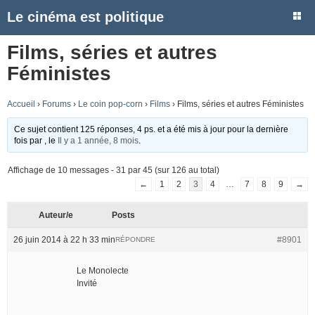
Le cinéma est politique
Films, séries et autres
Féministes
Accueil
›
Forums
›
Le coin pop-corn
›
Films
›
Films, séries et autres Féministes
Ce sujet contient 125 réponses, 4 ps. et a été mis à jour pour la dernière
fois par
, le
Il y a 1 année, 8 mois
.
Affichage de 10 messages - 31 par 45 (sur 126 au total)
←
1
2
3
4
…
7
8
9
→
Auteur/e
Posts
26 juin 2014 à 22 h 33 min
#8901
RÉPONDRE
Le Monolecte
Invité