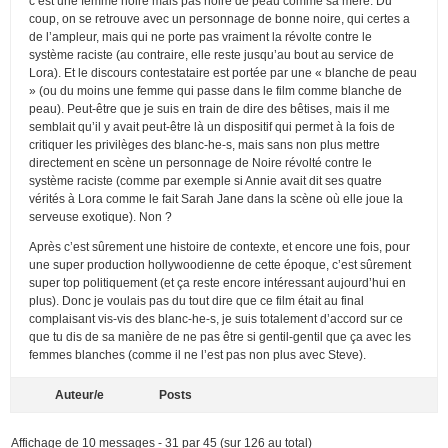
c’est une femme noire mais pas noire de peau comme sa mère. Du
coup, on se retrouve avec un personnage de bonne noire, qui certes a
de l’ampleur, mais qui ne porte pas vraiment la révolte contre le
système raciste (au contraire, elle reste jusqu’au bout au service de
Lora). Et le discours contestataire est portée par une « blanche de peau
» (ou du moins une femme qui passe dans le film comme blanche de
peau). Peut-être que je suis en train de dire des bêtises, mais il me
semblait qu’il y avait peut-être là un dispositif qui permet à la fois de
critiquer les privilèges des blanc-he-s, mais sans non plus mettre
directement en scène un personnage de Noire révolté contre le
système raciste (comme par exemple si Annie avait dit ses quatre
vérités à Lora comme le fait Sarah Jane dans la scène où elle joue la
serveuse exotique). Non ?
Après c’est sûrement une histoire de contexte, et encore une fois, pour
une super production hollywoodienne de cette époque, c’est sûrement
super top politiquement (et ça reste encore intéressant aujourd’hui en
plus). Donc je voulais pas du tout dire que ce film était au final
complaisant vis-vis des blanc-he-s, je suis totalement d’accord sur ce
que tu dis de sa manière de ne pas être si gentil-gentil que ça avec les
femmes blanches (comme il ne l’est pas non plus avec Steve).
Auteur/e
Posts
Affichage de 10 messages - 31 par 45 (sur 126 au total)