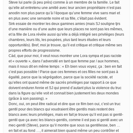
Steve lui parle (à peu près) comme à un membre de la famille. Le fait
qu’elle ait entretenu une amitié avec leur ancien propriétaire n’est pas
anodin non plus parce qu’à l’époque qu’une femme vive sans mari et
en plus avec une servante noire et sa fille, c’était pas évident.
Sirk essaie de montrer les deux gamines amies (mais SJ souligne tjrs
d’une manière ou d’une autre que leurs places ne sont pas les mêmes,
et la fille de Lora révèle aussi qu’elle a déjà intégré ses privilèges (leurs
chambres, leurs lits, les poupées, plus tard leurs études et leurs
opportunités). Bref, moi je trouve, qu’il est critique et critique même ses
propres efforts de progressisme.
Càd, que pour moi, il veut nous montrer une Lora sympa et pas raciste
et « ouverte », dans l’adversité en tant que femme par / aux hommes,
mais il nous dit en même temps : « Eh bien vous voyez, ça : ben en fait
c’est pas possible ! Parce que ces femmes et ces filles ne sont pas à
égalité, parce que la ségrégation, parce que la société raciste, et
qu’elles ont quand même de sacrés privilèges par rapport à ce que
doivent endurer Annie et SJ qui prend d’autant plus la violence du truc
dans la figure qu’elle voit et connait bien justement les deux mondes
(grâce à son passing). »
Donc, oui, on peut être radical et dire que ce film ben oui, c’est un truc
gentil pour des blancs qui voudraient être gentils mais restent des
blancs avec leurs privilèges, mais en fait je trouve qu’il est pas si gentil-
gentil que ça avec les blancs-gentils, comme il est pas si gentil avec un
mec-gentil (Steve), parce qu’il montre que sous sa gentillesse, ben …
en fait et au fond …, il aimerait bien quand même un peu contrôler et