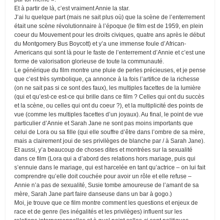
Et à partir de là, c’est vraiment Annie la star.
J’ai lu quelque part (mais ne sait plus où) que la scène de l’enterrement
était une scène révolutionnaire à l’époque (le film est de 1959, en plein
coeur du Mouvement pour les droits civiques, quatre ans après le début
du Montgomery Bus Boycott) et y’a une immense foule d’African-
Americans qui sont là pour le faste de l’enterrement d’Annie et c’est une
forme de valorisation glorieuse de toute la communauté.
Le générique du film montre une pluie de perles précieuses, et je pense
que c’est très symbolique, ça annonce à la fois l’artifice de la richesse
(on ne sait pas si ce sont des faux), les multiples facettes de la lumière
(qui et qu’est-ce est-ce qui brille dans ce film ? Celles qui ont du succès
et la scène, ou celles qui ont du coeur ?), et la multiplicité des points de
vue (comme les multiples facettes d’un joyaux). Au final, le point de vue
particulier d’Annie et Sarah Jane ne sont pas moins importants que
celui de Lora ou sa fille (qui elle souffre d’être dans l’ombre de sa mère,
mais a clairement joui de ses privilèges de blanche par / à Sarah Jane).
Et aussi, y’a beaucoup de choses dites et montrées sur la sexualité
dans ce film (Lora qui a d’abord des relations hors mariage, puis qui
s’ennuie dans le mariage, qui est harcelée en tant qu’actrice – on lui fait
comprendre qu’elle doit couchée pour avoir un rôle et elle refuse –
Annie n’a pas de sexualité, Susie tombe amoureuse de l’amant de sa
mère, Sarah Jane part faire danseuse dans un bar à gogo.)
Moi, je trouve que ce film montre comment les questions et enjeux de
race et de genre (les inégalités et les privilèges) influent sur les