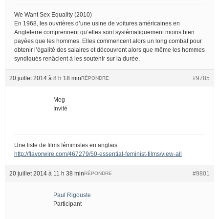
We Want Sex Equality (2010)
En 1968, les ouvrières d’une usine de voitures américaines en
Angleterre comprennent qu’elles sont systématiquement moins bien
payées que les hommes. Elles commencent alors un long combat pour
obtenir l’égalité des salaires et découvrent alors que même les hommes
syndiqués renâclent à les soutenir sur la durée.
20 juillet 2014 à 8 h 18 min
#9785
RÉPONDRE
Meg
Invité
Une liste de films féministes en anglais
http://flavorwire.com/467279/50-essential-feminist-films/view-all
20 juillet 2014 à 11 h 38 min
#9801
RÉPONDRE
Paul Rigouste
Participant