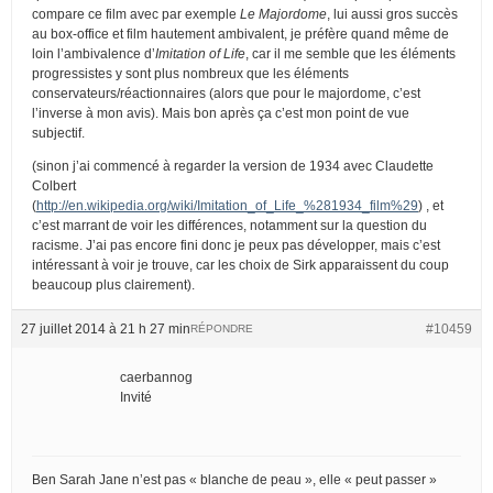
compare ce film avec par exemple
Le Majordome
, lui aussi gros succès
au box-office et film hautement ambivalent, je préfère quand même de
loin l’ambivalence d’
Imitation of Life
, car il me semble que les éléments
progressistes y sont plus nombreux que les éléments
conservateurs/réactionnaires (alors que pour le majordome, c’est
l’inverse à mon avis). Mais bon après ça c’est mon point de vue
subjectif.
(sinon j’ai commencé à regarder la version de 1934 avec Claudette
Colbert
(
http://en.wikipedia.org/wiki/Imitation_of_Life_%281934_film%29
) , et
c’est marrant de voir les différences, notamment sur la question du
racisme. J’ai pas encore fini donc je peux pas développer, mais c’est
intéressant à voir je trouve, car les choix de Sirk apparaissent du coup
beaucoup plus clairement).
27 juillet 2014 à 21 h 27 min
#10459
RÉPONDRE
caerbannog
Invité
Ben Sarah Jane n’est pas « blanche de peau », elle « peut passer »