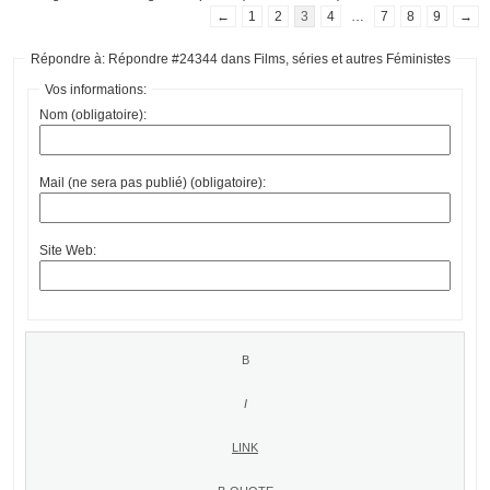
←
1
2
3
4
…
7
8
9
→
Répondre à: Répondre #24344 dans Films, séries et autres Féministes
Vos informations:
Nom (obligatoire):
Mail (ne sera pas publié) (obligatoire):
Site Web: