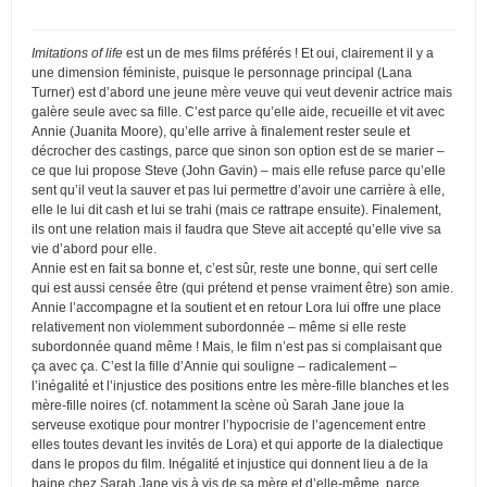
Imitations of life
est un de mes films préférés ! Et oui, clairement il y a
une dimension féministe, puisque le personnage principal (Lana
Turner) est d’abord une jeune mère veuve qui veut devenir actrice mais
galère seule avec sa fille. C’est parce qu’elle aide, recueille et vit avec
Annie (Juanita Moore), qu’elle arrive à finalement rester seule et
décrocher des castings, parce que sinon son option est de se marier –
ce que lui propose Steve (John Gavin) – mais elle refuse parce qu’elle
sent qu’il veut la sauver et pas lui permettre d’avoir une carrière à elle,
elle le lui dit cash et lui se trahi (mais ce rattrape ensuite). Finalement,
ils ont une relation mais il faudra que Steve ait accepté qu’elle vive sa
vie d’abord pour elle.
Annie est en fait sa bonne et, c’est sûr, reste une bonne, qui sert celle
qui est aussi censée être (qui prétend et pense vraiment être) son amie.
Annie l’accompagne et la soutient et en retour Lora lui offre une place
relativement non violemment subordonnée – même si elle reste
subordonnée quand même ! Mais, le film n’est pas si complaisant que
ça avec ça. C’est la fille d’Annie qui souligne – radicalement –
l’inégalité et l’injustice des positions entre les mère-fille blanches et les
mère-fille noires (cf. notamment la scène où Sarah Jane joue la
serveuse exotique pour montrer l’hypocrisie de l’agencement entre
elles toutes devant les invités de Lora) et qui apporte de la dialectique
dans le propos du film. Inégalité et injustice qui donnent lieu a de la
haine chez Sarah Jane vis à vis de sa mère et d’elle-même, parce