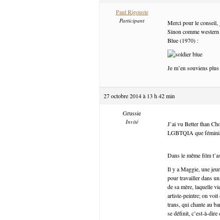
Paul Rigouste
Participant
Merci pour le conseil, j
Sinon comme western à 
Blue (1970) :
Je m’en souviens plus 
27 octobre 2014 à 13 h 42 min
Grussie
Invité
J’ai vu Better than Choc
LGBTQIA que féministes
Dans le même film t’as
Il y a Maggie, une jeu
pour travailler dans u
de sa mère, laquelle vi
artiste-peintre; on voi
trans, qui chante au b
se définit, c’est-à-di