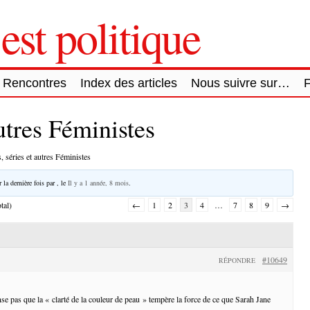
est politique
Rencontres
Index des articles
Nous suivre sur…
autres Féministes
, séries et autres Féministes
 la dernière fois par
, le
Il y a 1 année, 8 mois
.
tal)
←
1
2
3
4
…
7
8
9
→
#10649
RÉPONDRE
se pas que la « clarté de la couleur de peau » tempère la force de ce que Sarah Jane