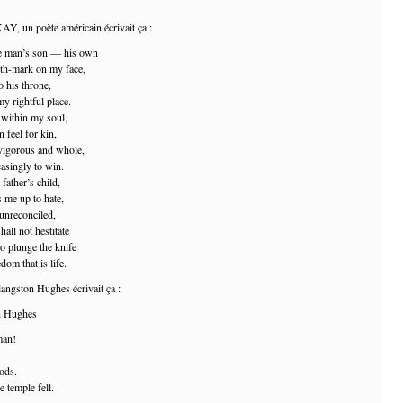
, un poète américain écrivait ça :
te man’s son — his own
rth-mark on my face,
to his throne,
y rightful place.
e within my soul,
n feel for kin,
vigorous and whole,
asingly to win.
father’s child,
s me up to hate,
unreconciled,
hall not hestitate
to plunge the knife
dom that is life.
langston Hughes écrivait ça :
 Hughes
man!
ods.
e temple fell.