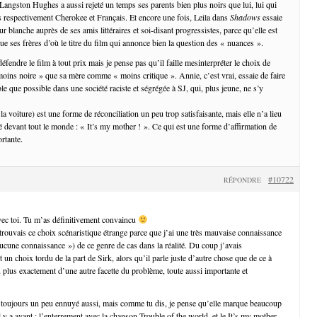
 Langston Hughes a aussi rejeté un temps ses parents bien plus noirs que lui, lui qui
s respectivement Cherokee et Français. Et encore une fois, Leila dans
Shadows
essaie
r blanche auprès de ses amis littéraires et soi-disant progressistes, parce qu’elle est
e ses frères d’où le titre du film qui annonce bien la question des « nuances ».
éfendre le film à tout prix mais je pense pas qu’il faille mesinterpréter le choix de
ns noire » que sa mère comme « moins critique ». Annie, c’est vrai, essaie de faire
le que possible dans une société raciste et ségrégée à SJ, qui, plus jeune, ne s’y
 la voiture) est une forme de réconciliation un peu trop satisfaisante, mais elle n’a lieu
ié devant tout le monde : « It’s my mother ! ». Ce qui est une forme d’affirmation de
rtante.
#10722
RÉPONDRE
vec toi. Tu m’as définitivement convaincu
 trouvais ce choix scénaristique étrange parce que j’ai une très mauvaise connaissance
une connaissance ») de ce genre de cas dans la réalité. Du coup j’avais
t un choix tordu de la part de Sirk, alors qu’il parle juste d’autre chose que de ce à
u plus exactement d’une autre facette du problème, toute aussi importante et
’a toujours un peu ennuyé aussi, mais comme tu dis, je pense qu’elle marque beaucoup
 y a avant : l’enterrement avec la chanson Trouble of the world, et le It’s my mother