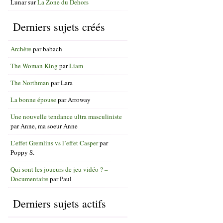
Lunar
sur
La Zone du Dehors
Derniers sujets créés
Archère
par
babach
The Woman King
par
Liam
The Northman
par
Lara
La bonne épouse
par
Arroway
Une nouvelle tendance ultra masculiniste
par
Anne, ma soeur Anne
L’effet Gremlins vs l’effet Casper
par
Poppy S.
Qui sont les joueurs de jeu vidéo ? –
Documentaire
par
Paul
Derniers sujets actifs