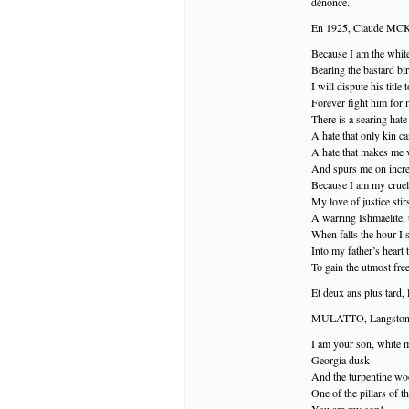
dénonce.
En 1925, Claude MCKAY
Because I am the whi
Bearing the bastard bi
I will dispute his title 
Forever fight him for m
There is a searing hat
A hate that only kin ca
A hate that makes me 
And spurs me on incre
Because I am my cruel 
My love of justice stir
A warring Ishmaelite, 
When falls the hour I s
Into my father’s heart 
To gain the utmost free
Et deux ans plus tard, 
MULATTO, Langston
I am your son, white 
Georgia dusk
And the turpentine wo
One of the pillars of th
You are my son!