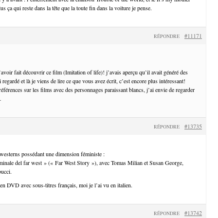
s ça qui reste dans la tête que la toute fin dans la voiture je pense.
#11171
RÉPONDRE
voir fait découvrir ce film (Imitation of life)! j’avais aperçu qu’il avait généré des
 regardé et là je viens de lire ce que vous avez écrit, c’est encore plus intéressant!
éférences sur les films avec des personnages paraissant blancs, j’ai envie de regarder
…
#13735
RÉPONDRE
 westerns possédant une dimension féministe :
riminale del far west » (« Far West Story »), avec Tomas Milian et Susan George,
bucci.
i en DVD avec sous-titres français, moi je l’ai vu en italien.
#13742
RÉPONDRE