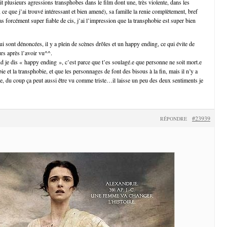
t plusieurs agressions transphobes dans le film dont une, très violente, dans les
n, ce que j’ai trouvé intéressant et bien amené), sa famille la renie complètement, bref
 forcément super fiable de cis, j’ai l’impression que la transphobie est super bien
i sont dénoncées, il y a plein de scènes drôles et un happy ending, ce qui évite de
urs après l’avoir vu^^.
je dis « happy ending », c’est parce que t’es soulagé.e que personne ne soit mort.e
ie et la transphobie, et que les personnages de font des bisous à la fin, mais il n’y a
que, du coup ça peut aussi être vu comme triste…il laisse un peu des deux sentiments je
#23939
RÉPONDRE