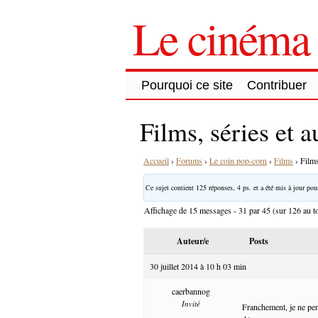
Le cinéma 
Pourquoi ce site
Contribuer
Films, séries et 
Accueil
›
Forums
›
Le coin pop-corn
›
Films
›
Films
Ce sujet contient 125 réponses, 4 ps. et a été mis à jour pour
Affichage de 15 messages - 31 par 45 (sur 126 au to
Auteur/e
Posts
30 juillet 2014 à 10 h 03 min
caerbannog
Invité
Franchement, je ne pen