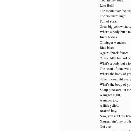
Like Hell!
The moon over the tur
The Southern night
Full of stars,
Great big yellow stars.
What’s a body but a t
Juicy bodies
Of nigger wenches
Blue black
Against black fences.
O, you little bastard b
What’s a body but a t
The scent of pine wood 
What’s the body of yo
Silver moonlight ever
What’s the body of yo
Sharp pine scent in the
A nigger night,
A nigger joy,
A little yellow
Bastard boy.
Naw, you ain’t my brot
Niggers ain’t my broth
Not ever.