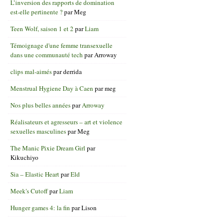
L’inversion des rapports de domination
est-elle pertinente ?
par
Meg
Teen Wolf, saison 1 et 2
par
Liam
Témoignage d'une femme transexuelle
dans une communauté tech
par
Arroway
clips mal-aimés
par
derrida
Menstrual Hygiene Day à Caen
par
meg
Nos plus belles années
par
Arroway
Réalisateurs et agresseurs – art et violence
sexuelles masculines
par
Meg
The Manic Pixie Dream Girl
par
Kikuchiyo
Sia – Elastic Heart
par
Eld
Meek's Cutoff
par
Liam
Hunger games 4: la fin
par
Lison