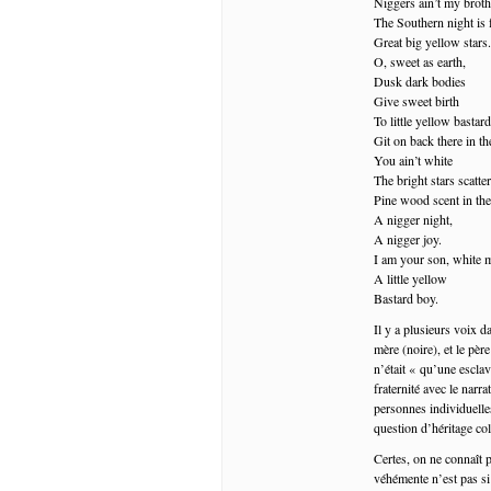
Niggers ain’t my broth
The Southern night is f
Great big yellow stars.
O, sweet as earth,
Dusk dark bodies
Give sweet birth
To little yellow bastar
Git on back there in th
You ain’t white
The bright stars scatt
Pine wood scent in the
A nigger night,
A nigger joy.
I am your son, white 
A little yellow
Bastard boy.
Il y a plusieurs voix d
mère (noire), et le pèr
n’était « qu’une esclav
fraternité avec le narr
personnes individuelles
question d’héritage coll
Certes, on ne connaît pa
véhémente n’est pas si 