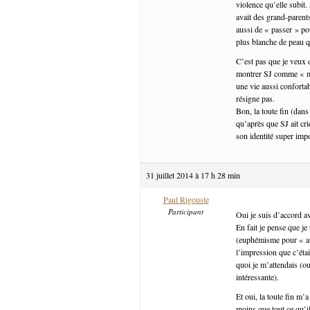
violence qu’elle subit.
avait des grand-parent
aussi de « passer » pou
plus blanche de peau qu
C’est pas que je veux d
montrer SJ comme « moi
une vie aussi confortab
résigne pas.
Bon, la toute fin (dans
qu’après que SJ ait cr
son identité super impo
31 juillet 2014 à 17 h 28 min
Paul Rigouste
Participant
Oui je suis d’accord a
En fait je pense que je
(euphémisme pour « auc
l’impression que c’étai
quoi je m’attendais (o
intéressante).
Et oui, la toute fin m
moins que tout ce qu’il