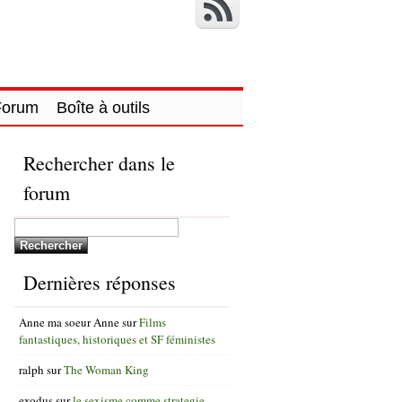
Forum
Boîte à outils
Rechercher dans le
forum
Dernières réponses
Anne ma soeur Anne
sur
Films
fantastiques, historiques et SF féministes
ralph
sur
The Woman King
exodus
sur
le sexisme comme strategie