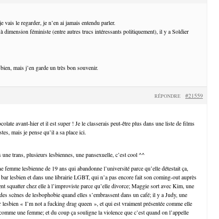
e vais le regarder, je n’en ai jamais entendu parler.
dimension féministe (entre autres trucs intéressants politiquement), il y a Soldier
bien, mais j’en garde un très bon souvenir.
#21559
RÉPONDRE
olate avant-hier et il est super ! Je le classerais peut-être plus dans une liste de films
, mais je pense qu’il a sa place ici.
 une trans, plusieurs lesbiennes, une pansexuelle, c’est cool ^^
ne femme lesbienne de 19 ans qui abandonne l’université parce qu’elle détestait ça,
n bar lesbien et dans une librairie LGBT, qui n’a pas encore fait son coming-out auprès
ent squatter chez elle à l’improviste parce qu’elle divorce; Maggie sort avec Kim, une
t des scènes de lesbophobie quand elles s’embrassent dans un café; il y a Judy, une
ar lesbien « I’m not a fucking drag queen », et qui est vraiment présentée comme elle
re comme une femme; et du coup ça souligne la violence que c’est quand on l’appelle