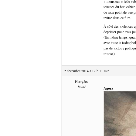
« monsieur » (elle subi
toilettes du bar lesbie
de mon point de vue pas
traitée dans ce film.
À côté des violences qu
déprimer pour trois jo
(En même temps, quand 
avec toute la lesbophob
pas de victoire politi
trouve.)
2 décembre 2014 à 12 h 11 min
HarryJoe
Invité
Agora