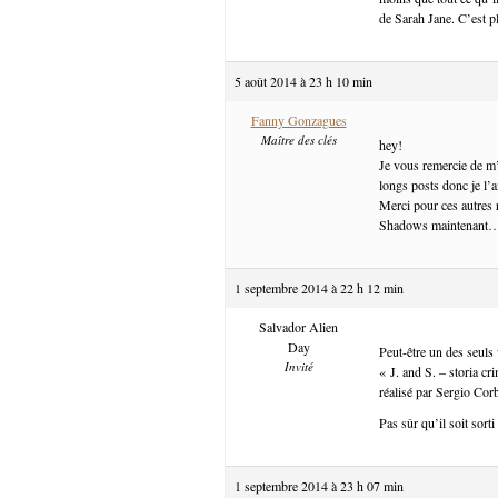
de Sarah Jane. C’est plu
5 août 2014 à 23 h 10 min
Fanny Gonzagues
Maître des clés
hey!
Je vous remercie de m’a
longs posts donc je l’ai
Merci pour ces autres r
Shadows maintenant
1 septembre 2014 à 22 h 12 min
Salvador Alien
Day
Peut-être un des seuls
Invité
« J. and S. – storia c
réalisé par Sergio Cor
Pas sûr qu’il soit sort
1 septembre 2014 à 23 h 07 min