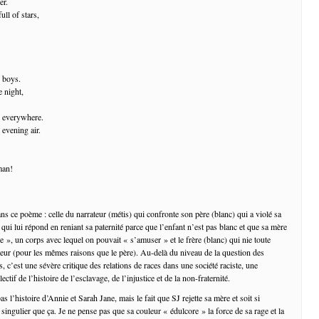
er.
ull of stars,
d boys.
e night,
er everywhere.
 evening air.
man!
ans ce poème : celle du narrateur (métis) qui confronte son père (blanc) qui a violé sa
e qui lui répond en reniant sa paternité parce que l’enfant n’est pas blanc et que sa mère
e », un corps avec lequel on pouvait « s’amuser » et le frère (blanc) qui nie toute
ateur (pour les mêmes raisons que le père). Au-delà du niveau de la question des
, c’est une sévère critique des relations de races dans une société raciste, une
ectif de l’histoire de l’esclavage, de l’injustice et de la non-fraternité.
s l’histoire d’Annie et Sarah Jane, mais le fait que SJ rejette sa mère et soit si
singulier que ça. Je ne pense pas que sa couleur « édulcore » la force de sa rage et la