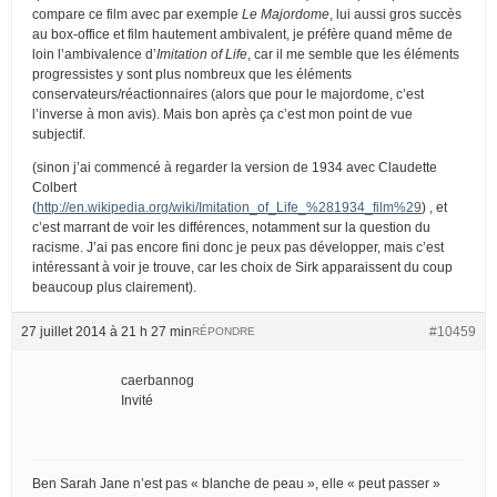
compare ce film avec par exemple
Le Majordome
, lui aussi gros succès
au box-office et film hautement ambivalent, je préfère quand même de
loin l’ambivalence d’
Imitation of Life
, car il me semble que les éléments
progressistes y sont plus nombreux que les éléments
conservateurs/réactionnaires (alors que pour le majordome, c’est
l’inverse à mon avis). Mais bon après ça c’est mon point de vue
subjectif.
(sinon j’ai commencé à regarder la version de 1934 avec Claudette
Colbert
(
http://en.wikipedia.org/wiki/Imitation_of_Life_%281934_film%29
) , et
c’est marrant de voir les différences, notamment sur la question du
racisme. J’ai pas encore fini donc je peux pas développer, mais c’est
intéressant à voir je trouve, car les choix de Sirk apparaissent du coup
beaucoup plus clairement).
27 juillet 2014 à 21 h 27 min
#10459
RÉPONDRE
caerbannog
Invité
Ben Sarah Jane n’est pas « blanche de peau », elle « peut passer »