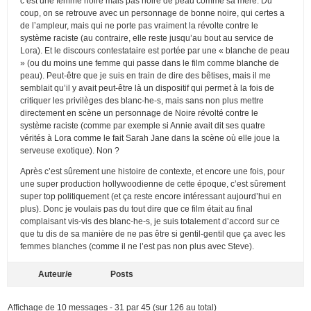
c’est une femme noire mais pas noire de peau comme sa mère. Du
coup, on se retrouve avec un personnage de bonne noire, qui certes a
de l’ampleur, mais qui ne porte pas vraiment la révolte contre le
système raciste (au contraire, elle reste jusqu’au bout au service de
Lora). Et le discours contestataire est portée par une « blanche de peau
» (ou du moins une femme qui passe dans le film comme blanche de
peau). Peut-être que je suis en train de dire des bêtises, mais il me
semblait qu’il y avait peut-être là un dispositif qui permet à la fois de
critiquer les privilèges des blanc-he-s, mais sans non plus mettre
directement en scène un personnage de Noire révolté contre le
système raciste (comme par exemple si Annie avait dit ses quatre
vérités à Lora comme le fait Sarah Jane dans la scène où elle joue la
serveuse exotique). Non ?
Après c’est sûrement une histoire de contexte, et encore une fois, pour
une super production hollywoodienne de cette époque, c’est sûrement
super top politiquement (et ça reste encore intéressant aujourd’hui en
plus). Donc je voulais pas du tout dire que ce film était au final
complaisant vis-vis des blanc-he-s, je suis totalement d’accord sur ce
que tu dis de sa manière de ne pas être si gentil-gentil que ça avec les
femmes blanches (comme il ne l’est pas non plus avec Steve).
Auteur/e
Posts
Affichage de 10 messages - 31 par 45 (sur 126 au total)