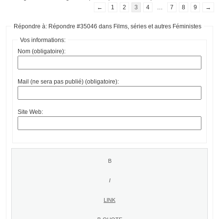
←
1
2
3
4
…
7
8
9
→
Répondre à: Répondre #35046 dans Films, séries et autres Féministes
Vos informations:
Nom (obligatoire):
Mail (ne sera pas publié) (obligatoire):
Site Web: