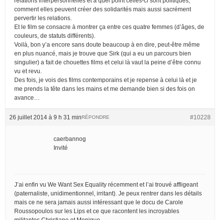
relations interpersonnelles et à quel point celles-ci sont politiques,
comment elles peuvent créer des solidarités mais aussi sacrément
pervertir les relations.
Et le film se consacre à montrer ça entre ces quatre femmes (d’âges, de
couleurs, de statuts différents).
Voilà, bon y’a encore sans doute beaucoup à en dire, peut-être même
en plus nuancé, mais je trouve que Sirk (qui a eu un parcours bien
singulier) a fait de chouettes films et celui là vaut la peine d’être connu
vu et revu.
Des fois, je vois des films contemporains et je repense à celui là et je
me prends la tête dans les mains et me demande bien si des fois on
avance…
26 juillet 2014 à 9 h 31 min
#10228
RÉPONDRE
caerbannog
Invité
J’ai enfin vu We Want Sex Equality récemment et l’ai trouvé affligeant
(paternaliste, unidimentionnel, irritant). Je peux rentrer dans les détails
mais ce ne sera jamais aussi intéressant que le docu de Carole
Roussopoulos sur les Lips et ce que racontent les incroyables
militantes Christiane et Monique