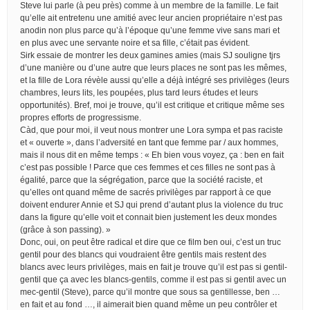
Steve lui parle (à peu près) comme à un membre de la famille. Le fait
qu’elle ait entretenu une amitié avec leur ancien propriétaire n’est pas
anodin non plus parce qu’à l’époque qu’une femme vive sans mari et
en plus avec une servante noire et sa fille, c’était pas évident.
Sirk essaie de montrer les deux gamines amies (mais SJ souligne tjrs
d’une manière ou d’une autre que leurs places ne sont pas les mêmes,
et la fille de Lora révèle aussi qu’elle a déjà intégré ses privilèges (leurs
chambres, leurs lits, les poupées, plus tard leurs études et leurs
opportunités). Bref, moi je trouve, qu’il est critique et critique même ses
propres efforts de progressisme.
Càd, que pour moi, il veut nous montrer une Lora sympa et pas raciste
et « ouverte », dans l’adversité en tant que femme par / aux hommes,
mais il nous dit en même temps : « Eh bien vous voyez, ça : ben en fait
c’est pas possible ! Parce que ces femmes et ces filles ne sont pas à
égalité, parce que la ségrégation, parce que la société raciste, et
qu’elles ont quand même de sacrés privilèges par rapport à ce que
doivent endurer Annie et SJ qui prend d’autant plus la violence du truc
dans la figure qu’elle voit et connait bien justement les deux mondes
(grâce à son passing). »
Donc, oui, on peut être radical et dire que ce film ben oui, c’est un truc
gentil pour des blancs qui voudraient être gentils mais restent des
blancs avec leurs privilèges, mais en fait je trouve qu’il est pas si gentil-
gentil que ça avec les blancs-gentils, comme il est pas si gentil avec un
mec-gentil (Steve), parce qu’il montre que sous sa gentillesse, ben …
en fait et au fond …, il aimerait bien quand même un peu contrôler et