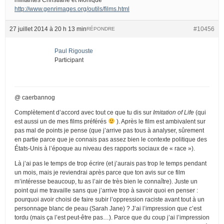
http://www.genrimages.org/outils/films.html
27 juillet 2014 à 20 h 13 min
#10456
RÉPONDRE
Paul Rigouste
Participant
@ caerbannog
Complètement d’accord avec tout ce que tu dis sur
Imitation of Life
(qui
est aussi un de mes films préférés
). Après le film est ambivalent sur
pas mal de points je pense (que j’arrive pas tous à analyser, sûrement
en partie parce que je connais pas assez bien le contexte politique des
États-Unis à l’époque au niveau des rapports sociaux de « race »).
Là j’ai pas le temps de trop écrire (et j’aurais pas trop le temps pendant
un mois, mais je reviendrai après parce que ton avis sur ce film
m’intéresse beaucoup, tu as l’air de très bien le connaître). Juste un
point qui me travaille sans que j’arrive trop à savoir quoi en penser :
pourquoi avoir choisi de faire subir l’oppression raciste avant tout à un
personnage blanc de peau (Sarah Jane) ? J’ai l’impression que c’est
tordu (mais ça l’est peut-être pas…). Parce que du coup j’ai l’impression