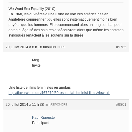
We Want Sex Equality (2010)
En 1968, les ouvrières d’une usine de voitures américaines en
Angleterre comprennent qu’elles sont systématiquement moins bien
payées que les hommes. Elles commencent alors un long combat pour
obtenir l’égalité des salaires et découvrent alors que même les hommes
syndiqués renâclent à les soutenir sur la durée.
20 juillet 2014 à 8 h 18 min
#9785
RÉPONDRE
Meg
Invité
Une liste de films féministes en anglais
http://flavorwire.com/467279/50-essential-feminist-films/view-all
20 juillet 2014 à 11 h 38 min
#9801
RÉPONDRE
Paul Rigouste
Participant