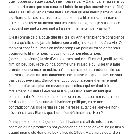
que l’oppression que subit Annie « passe par » Sarah Jane (au sens où
elle meurt parce que son cœur est brisé de ne plus pouvoir voir sa fille).
Alors c’est sûr qu’en dernier lieu c’est clair qu’elle meurt parce qu’elle
est Noire (à la fois à cause de ce que subit sa fille mais aussi parce
qu’elle s’est usée au travail pour les Blanc-he-s), mais je sais pas, ce
dispositif me met un peu mal à l’aise en même temps. Pas toi ?
C’est comme ce dialogue que tu cites, où Annie fait prendre conscience
à Lora qu’elle s’est jamais intéressée à elle, à ses ami-e-s, à sa vie. Ce
moment est génial, mais en même temps on peut aussi se demander
pourquoi le film ne nous l’a pas montrée non plus à nous
(spectatrices/teurs) la vie d’Annie et ses ami-e-s. Si on est gentil avec le
film, on peut peut-être voir ça comme une stratégie qui viserait à faire
prendre conscience au public qu’il est en train de regarder un film où
les Noir-e-s sont au final totalement invisibilisé-e-s quand illes ne sont
pas dévoué-e-s aux Blanc-he-s. Et du coup la scène d’enterrement
finale est d’autant plus émouvante que celleux qui avaient été
totalement invisibilisé-e-s par le film y ressurgissent en tant que
communauté. Mais en même temps, si on est un peu moins gentil, on
peut si dire que c’est une ambivalence politique, voire une
contradiction, vu que le film se désintéresse autant les Noir-e-s non-
dévoué-e-s aux Blancs que Lora s’en désintéresse. Non ?
Je suppose de toute façon que l’ambivalence était de mise dans le
contexte d’une production hollywoodienne de cette envergure (le film a
quand même été 4ème au box-office de 1959). Mais après quand on