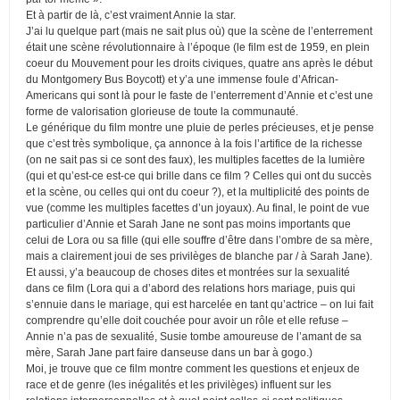
Et à partir de là, c’est vraiment Annie la star.
J’ai lu quelque part (mais ne sait plus où) que la scène de l’enterrement
était une scène révolutionnaire à l’époque (le film est de 1959, en plein
coeur du Mouvement pour les droits civiques, quatre ans après le début
du Montgomery Bus Boycott) et y’a une immense foule d’African-
Americans qui sont là pour le faste de l’enterrement d’Annie et c’est une
forme de valorisation glorieuse de toute la communauté.
Le générique du film montre une pluie de perles précieuses, et je pense
que c’est très symbolique, ça annonce à la fois l’artifice de la richesse
(on ne sait pas si ce sont des faux), les multiples facettes de la lumière
(qui et qu’est-ce est-ce qui brille dans ce film ? Celles qui ont du succès
et la scène, ou celles qui ont du coeur ?), et la multiplicité des points de
vue (comme les multiples facettes d’un joyaux). Au final, le point de vue
particulier d’Annie et Sarah Jane ne sont pas moins importants que
celui de Lora ou sa fille (qui elle souffre d’être dans l’ombre de sa mère,
mais a clairement joui de ses privilèges de blanche par / à Sarah Jane).
Et aussi, y’a beaucoup de choses dites et montrées sur la sexualité
dans ce film (Lora qui a d’abord des relations hors mariage, puis qui
s’ennuie dans le mariage, qui est harcelée en tant qu’actrice – on lui fait
comprendre qu’elle doit couchée pour avoir un rôle et elle refuse –
Annie n’a pas de sexualité, Susie tombe amoureuse de l’amant de sa
mère, Sarah Jane part faire danseuse dans un bar à gogo.)
Moi, je trouve que ce film montre comment les questions et enjeux de
race et de genre (les inégalités et les privilèges) influent sur les