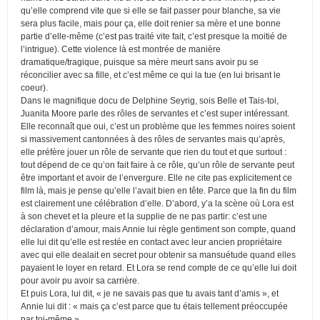
qu’elle comprend vite que si elle se fait passer pour blanche, sa vie
sera plus facile, mais pour ça, elle doit renier sa mère et une bonne
partie d’elle-même (c’est pas traité vite fait, c’est presque la moitié de
l’intrigue). Cette violence là est montrée de manière
dramatique/tragique, puisque sa mère meurt sans avoir pu se
réconcilier avec sa fille, et c’est même ce qui la tue (en lui brisant le
coeur).
Dans le magnifique docu de Delphine Seyrig, sois Belle et Tais-toi,
Juanita Moore parle des rôles de servantes et c’est super intéressant.
Elle reconnaît que oui, c’est un problème que les femmes noires soient
si massivement cantonnées à des rôles de servantes mais qu’après,
elle préfère jouer un rôle de servante que rien du tout et que surtout :
tout dépend de ce qu’on fait faire à ce rôle, qu’un rôle de servante peut
être important et avoir de l’envergure. Elle ne cite pas explicitement ce
film là, mais je pense qu’elle l’avait bien en tête. Parce que la fin du film
est clairement une célébration d’elle. D’abord, y’a la scène où Lora est
à son chevet et la pleure et la supplie de ne pas partir: c’est une
déclaration d’amour, mais Annie lui règle gentiment son compte, quand
elle lui dit qu’elle est restée en contact avec leur ancien propriétaire
avec qui elle dealait en secret pour obtenir sa mansuétude quand elles
payaient le loyer en retard. Et Lora se rend compte de ce qu’elle lui doit
pour avoir pu avoir sa carrière.
Et puis Lora, lui dit, « je ne savais pas que tu avais tant d’amis », et
Annie lui dit : « mais ça c’est parce que tu étais tellement préoccupée
par toi-même ».