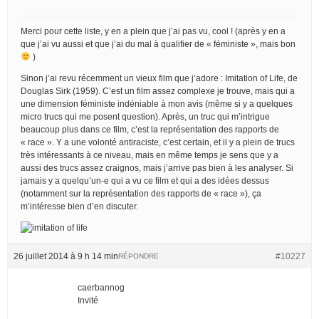
Merci pour cette liste, y en a plein que j’ai pas vu, cool ! (après y en a
que j’ai vu aussi et que j’ai du mal à qualifier de « féministe », mais bon
)
Sinon j’ai revu récemment un vieux film que j’adore : Imitation of Life, de
Douglas Sirk (1959). C’est un film assez complexe je trouve, mais qui a
une dimension féministe indéniable à mon avis (même si y a quelques
micro trucs qui me posent question). Après, un truc qui m’intrigue
beaucoup plus dans ce film, c’est la représentation des rapports de
« race ». Y a une volonté antiraciste, c’est certain, et il y a plein de trucs
très intéressants à ce niveau, mais en même temps je sens que y a
aussi des trucs assez craignos, mais j’arrive pas bien à les analyser. Si
jamais y a quelqu’un-e qui a vu ce film et qui a des idées dessus
(notamment sur la représentation des rapports de « race »), ça
m’intéresse bien d’en discuter.
26 juillet 2014 à 9 h 14 min
#10227
RÉPONDRE
caerbannog
Invité