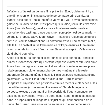
Imitations of life
est un de mes films préférés ! Et oui, clairement il y a
une dimension féministe, puisque le personnage principal (Lana
Turner) est d’abord une jeune mère veuve qui veut devenir actrice mais
galère seule avec sa fille. C’est parce qu’elle aide, recueille et vit avec
Annie (Juanita Moore), qu’elle arrive à finalement rester seule et
décrocher des castings, parce que sinon son option est de se marier –
ce que lui propose Steve (John Gavin) – mais elle refuse parce qu’elle
sent qu’il veut la sauver et pas lui permettre d’avoir une carrière à elle,
elle le lui dit cash et lui se trahi (mais ce rattrape ensuite). Finalement,
ils ont une relation mais il faudra que Steve ait accepté qu’elle vive sa
vie d’abord pour elle.
Annie est en fait sa bonne et, c’est sûr, reste une bonne, qui sert celle
qui est aussi censée être (qui prétend et pense vraiment être) son amie.
Annie l’accompagne et la soutient et en retour Lora lui offre une place
relativement non violemment subordonnée – même si elle reste
subordonnée quand même ! Mais, le film n’est pas si complaisant que
ça avec ça. C’est la fille d’Annie qui souligne – radicalement –
l’inégalité et l’injustice des positions entre les mère-fille blanches et les
mère-fille noires (cf. notamment la scène où Sarah Jane joue la
serveuse exotique pour montrer l’hypocrisie de l’agencement entre
elles toutes devant les invités de Lora) et qui apporte de la dialectique
dans le propos du film. Inégalité et injustice qui donnent lieu a de la
haine chez Sarah Jane vis à vis de sa mère et d’elle-même, parce