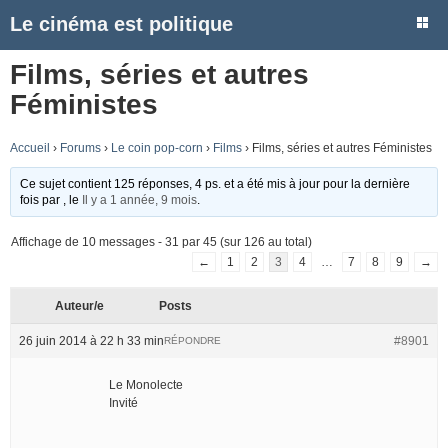
Le cinéma est politique
Films, séries et autres
Féministes
Accueil
›
Forums
›
Le coin pop-corn
›
Films
›
Films, séries et autres Féministes
Ce sujet contient 125 réponses, 4 ps. et a été mis à jour pour la dernière
fois par
, le
Il y a 1 année, 9 mois
.
Affichage de 10 messages - 31 par 45 (sur 126 au total)
←
1
2
3
4
…
7
8
9
→
Auteur/e
Posts
26 juin 2014 à 22 h 33 min
#8901
RÉPONDRE
Le Monolecte
Invité