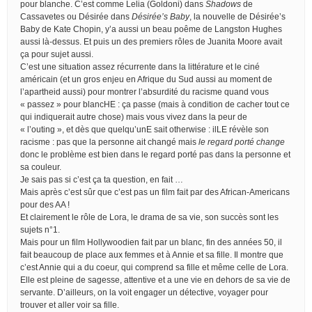
pour blanche. C’est comme Lelia (Goldoni) dans
Shadows
de
Cassavetes ou Désirée dans
Désirée’s Baby
, la nouvelle de Désirée’s
Baby de Kate Chopin, y’a aussi un beau poême de Langston Hughes
aussi là-dessus. Et puis un des premiers rôles de Juanita Moore avait
ça pour sujet aussi.
C’est une situation assez récurrente dans la littérature et le ciné
américain (et un gros enjeu en Afrique du Sud aussi au moment de
l’apartheid aussi) pour montrer l’absurdité du racisme quand vous
« passez » pour blancHE : ça passe (mais à condition de cacher tout ce
qui indiquerait autre chose) mais vous vivez dans la peur de
« l’outing », et dès que quelqu’unE sait otherwise : ilLE révèle son
racisme : pas que la personne ait changé mais
le regard porté change
donc le problème est bien dans le regard porté pas dans la personne et
sa couleur.
Je sais pas si c’est ça ta question, en fait …
Mais après c’est sûr que c’est pas un film fait par des African-Americans
pour des AA !
Et clairement le rôle de Lora, le drama de sa vie, son succès sont les
sujets n°1.
Mais pour un film Hollywoodien fait par un blanc, fin des années 50, il
fait beaucoup de place aux femmes et à Annie et sa fille. Il montre que
c’est Annie qui a du coeur, qui comprend sa fille et même celle de Lora.
Elle est pleine de sagesse, attentive et a une vie en dehors de sa vie de
servante. D’ailleurs, on la voit engager un détective, voyager pour
trouver et aller voir sa fille.