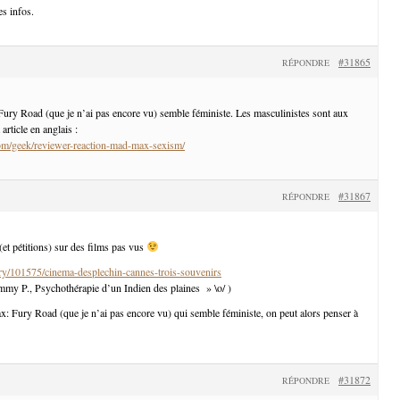
s infos.
#31865
RÉPONDRE
ury Road (que je n’ai pas encore vu) semble féministe. Les masculinistes sont aux
 article en anglais :
om/geek/reviewer-reaction-mad-max-sexism/
#31867
RÉPONDRE
 (et pétitions) sur des films pas vus
ory/101575/cinema-desplechin-cannes-trois-souvenirs
Jimmy P., Psychothérapie d’un Indien des plaines » \o/ )
: Fury Road (que je n’ai pas encore vu) qui semble féministe, on peut alors penser à
#31872
RÉPONDRE