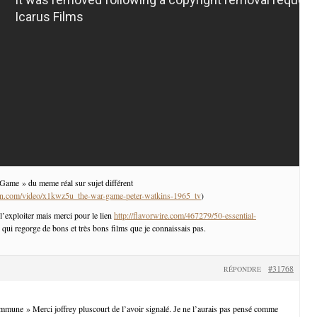
Game » du meme réal sur sujet différent
on.com/video/x1kwz5u_the-war-game-peter-watkins-1965_tv
)
l’exploiter mais merci pour le lien
http://flavorwire.com/467279/50-essential-
qui regorge de bons et très bons films que je connaissais pas.
#31768
RÉPONDRE
mune » Merci joffrey pluscourt de l’avoir signalé. Je ne l’aurais pas pensé comme