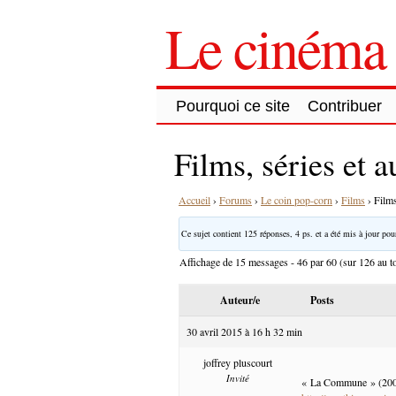
Le cinéma 
Pourquoi ce site
Contribuer
Films, séries et 
Accueil
›
Forums
›
Le coin pop-corn
›
Films
›
Films
Ce sujet contient 125 réponses, 4 ps. et a été mis à jour pour
Affichage de 15 messages - 46 par 60 (sur 126 au to
Auteur/e
Posts
30 avril 2015 à 16 h 32 min
joffrey pluscourt
Invité
« La Commune » (2000