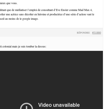
 mieux que vous.
ilitant que de médiatiser l’emploi de consultant d’Eve Ensler comme Mad Max 4,
coller une actrice sans décolter en héroine et productrice d’une série d’action vaut le
nseil au moins de le google image.
#31880
RÉPONDRE
nti colonial mais je suis tomber la dessus: