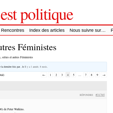
est politique
Rencontres
Index des articles
Nous suivre sur…
autres Féministes
, séries et autres Féministes
 la dernière fois par
, le
Il y a 1 année, 8 mois
.
tal)
←
1
2
3
4
5
…
7
8
9
→
#31765
RÉPONDRE
) de Peter Watkins.