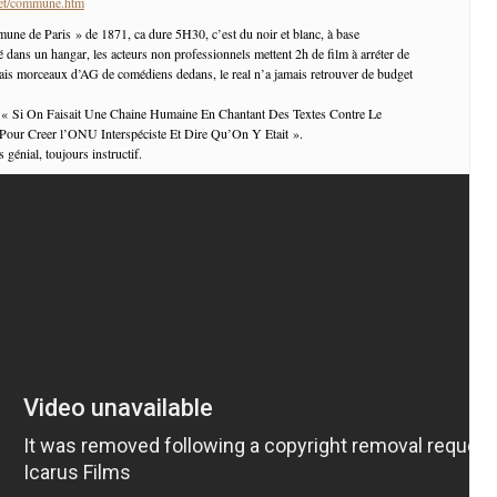
net/commune.htm
ne de Paris » de 1871, ca dure 5H30, c’est du noir et blanc, à base
é dans un hangar, les acteurs non professionnels mettent 2h de film à arréter de
 vrais morceaux d’AG de comédiens dedans, le real n’a jamais retrouver de budget
le « Si On Faisait Une Chaine Humaine En Chantant Des Textes Contre Le
 Pour Creer l’ONU Interspéciste Et Dire Qu’On Y Etait ».
 génial, toujours instructif.