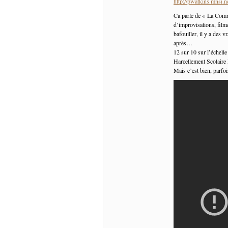
http://pwatkins.mnsi.
Ca parle de « La Commu
d’improvisations, film
bafouiller, il y a des
après…
12 sur 10 sur l’échel
Harcellement Scolaire
Mais c’est bien, parfois