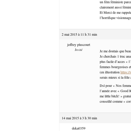
un film féministe parce
clairement aussi féminis
Et Merci de me rappeler
l’horrifique visionna
2 mai 2015 à 11 h 31 min
joffrey pluscourt
Invité
Je me doutais que beau
Je cherchais 1 truc ana
plus facile d’acces « l
femmes bourgeoises et
(en illustration
https:
serais mieux si la fill
Dsl pour « Nos femmes 
l’année avec « Good Ki
me little bitch! » grat
conseillé comme « corr
14 mai 2015 à 3 h 30 min
deka0359