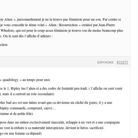
ogie Alien », personnellement je ne la trouve pas féministe pour un sou. Par contre si
je vous conseille le 4ème volet « Alien : Resurrection » (réalisé par Jean-Pierre
ss Whedon), qui est pour le coup assez féministe je trouve (ou du moins beaucoup plus
 On le sent dès l’affiche d’ailleurs :
#31875
RÉPONDRE
« quadrilogy » au temps pour moi.
le 1, Ripley tue l’alien et a des codes de feminité peu tradi. ( l’affiche on sent venir
t, mais il a surtout un role secondaire)
 plus bad ass est une latino avant que ca devienne un cliché du genre, il y a une
, Ripley commande, comprend, sauve…
emme et de petite fille)
pose dans un milieu exclusivement masculin, échappe à un viol et a une compagnie
 veut la réduire à sa maternité interspéciste, devient le héros sacrificiel.
logo ou une femme ca dépend)