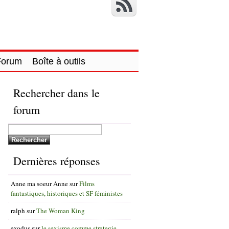
Forum
Boîte à outils
Rechercher dans le
forum
Dernières réponses
Anne ma soeur Anne
sur
Films
fantastiques, historiques et SF féministes
ralph
sur
The Woman King
exodus
sur
le sexisme comme strategie