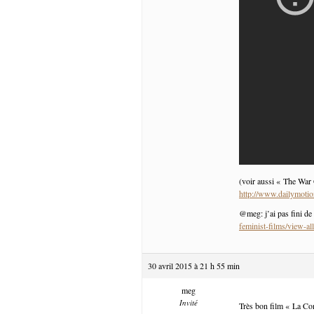
(voir aussi « The War 
http://www.dailymoti
@meg: j’ai pas fini de 
feminist-films/view-all
30 avril 2015 à 21 h 55 min
meg
Invité
Très bon film « La Com