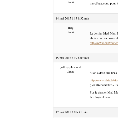
Invité
merci beaucoup pour le
14 mai 2015 à 13 h 32 min
meg
Invité
Le dernier Mad Max: F
abois si on en croie cet
http://www.dailydot.c
15 mai 2015 à 19 h 09 min
joffrey pluscourt
Invité
Si on a droit aux liens
http://www.slate.fr/st
( \o/ #Réhabillitez « 
Sur le dernier Mad Max
la trilogie Aliens.
17 mai 2015 à 9 h 41 min