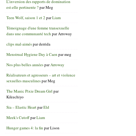
L’inversion des rapports de domination
est-elle pertinente ?
par
Meg
Teen Wolf, saison 1 et 2
par
Liam
Témoignage d'une femme transexuelle
dans une communauté tech
par
Arroway
clips mal-aimés
par
derrida
Menstrual Hygiene Day à Caen
par
meg
Nos plus belles années
par
Arroway
Réalisateurs et agresseurs – art et violence
sexuelles masculines
par
Meg
The Manic Pixie Dream Girl
par
Kikuchiyo
Sia – Elastic Heart
par
Eld
Meek's Cutoff
par
Liam
Hunger games 4: la fin
par
Lison