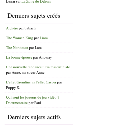
Lunar
sur
La Zone du Dehors
Derniers sujets créés
Archère
par
babach
The Woman King
par
Liam
The Northman
par
Lara
La bonne épouse
par
Arroway
Une nouvelle tendance ultra masculiniste
par
Anne, ma soeur Anne
L’effet Gremlins vs l’effet Casper
par
Poppy S.
Qui sont les joueurs de jeu vidéo ? –
Documentaire
par
Paul
Derniers sujets actifs