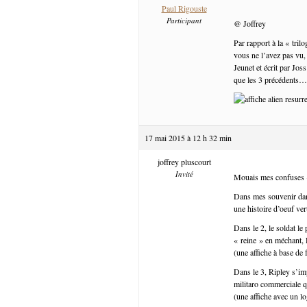
Paul Rigouste
Participant
@ Joffrey
Par rapport à la « tril
vous ne l’avez pas vu, 
Jeunet et écrit par Jo
que les 3 précédents…).
17 mai 2015 à 12 h 32 min
joffrey pluscourt
Invité
Mouais mes confuses 
Dans mes souvenir dans 
une histoire d’oeuf ver
Dans le 2, le soldat le
« reine » en méchant
(une affiche à base de f
Dans le 3, Ripley s’im
militaro commerciale qui
(une affiche avec un 