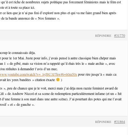
 qu’il est riche de nombreux sujets politique pas forcement féministes mais le film est
te et à toute sa place ici.
 ce lien que je n’ai pas fini d’exploré non plus et qui va me faire grand bien après
ge de la bande annonce de « Nos femmes ».
#31770
RÉPONDRE
coup le connaissais déja.
r pour le 1er Mai. Juste pour info, j’avais pensé à autre classique bien chéper mais
’an 1 » de gébé, mais sa vision m’a rappelé qu’il étais très le « male archie », avec
/ou réduites à demander l’avis d’un mec.
//www.youtube.com/watch?v=_lgJbU3J7hw#t=60m50s
pour rire jusqu’à « mais ca
e avait les yeux bandées » citation éxacte
)
», peu de chance que je le voit, merci mais j’ai déja mon razzie feminist award de
ll » de Andrew Niccol et sa scene de redemption particulièrement infame (et un « hit
uit d’une femme à son mari dans une autre scène). J’ai pourtant des potes qui me l’avait
osif » et « de gauche ».
#31864
RÉPONDRE