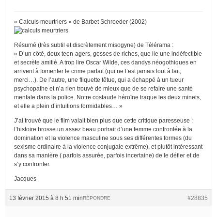
« Calculs meurtriers » de Barbet Schroeder (2002)
Résumé (très subtil et discrètement misogyne) de Télérama :
« D’un côté, deux teen-agers, gosses de riches, que lie une indéfectible
et secrète amitié. A trop lire Oscar Wilde, ces dandys néogothiques en
arrivent à fomenter le crime parfait (qui ne l’est jamais tout à fait,
merci…). De l’autre, une fliquette têtue, qui a échappé à un tueur
psychopathe et n’a rien trouvé de mieux que de se refaire une santé
mentale dans la police. Notre costaude héroïne traque les deux minets,
et elle a plein d’intuitions formidables… »
J’ai trouvé que le film valait bien plus que cette critique paresseuse :
l’histoire brosse un assez beau portrait d’une femme confrontée à la
domination et la violence masculine sous ses différentes formes (du
sexisme ordinaire à la violence conjugale extrême), et plutôt intéressant
dans sa manière ( parfois assurée, parfois incertaine) de le défier et de
s’y confronter.
Jacques
13 février 2015 à 8 h 51 min
#28835
RÉPONDRE