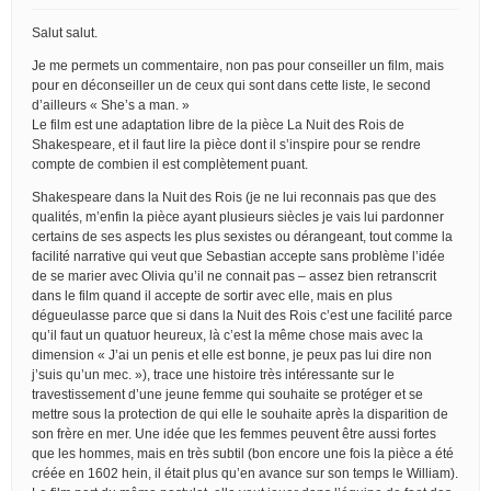
Salut salut.
Je me permets un commentaire, non pas pour conseiller un film, mais
pour en déconseiller un de ceux qui sont dans cette liste, le second
d’ailleurs « She’s a man. »
Le film est une adaptation libre de la pièce La Nuit des Rois de
Shakespeare, et il faut lire la pièce dont il s’inspire pour se rendre
compte de combien il est complètement puant.
Shakespeare dans la Nuit des Rois (je ne lui reconnais pas que des
qualités, m’enfin la pièce ayant plusieurs siècles je vais lui pardonner
certains de ses aspects les plus sexistes ou dérangeant, tout comme la
facilité narrative qui veut que Sebastian accepte sans problème l’idée
de se marier avec Olivia qu’il ne connait pas – assez bien retranscrit
dans le film quand il accepte de sortir avec elle, mais en plus
dégueulasse parce que si dans la Nuit des Rois c’est une facilité parce
qu’il faut un quatuor heureux, là c’est la même chose mais avec la
dimension « J’ai un penis et elle est bonne, je peux pas lui dire non
j’suis qu’un mec. »), trace une histoire très intéressante sur le
travestissement d’une jeune femme qui souhaite se protéger et se
mettre sous la protection de qui elle le souhaite après la disparition de
son frère en mer. Une idée que les femmes peuvent être aussi fortes
que les hommes, mais en très subtil (bon encore une fois la pièce a été
créée en 1602 hein, il était plus qu’en avance sur son temps le William).