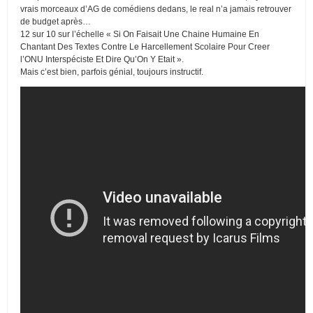
vrais morceaux d’AG de comédiens dedans, le real n’a jamais retrouver
de budget après…
12 sur 10 sur l’échelle « Si On Faisait Une Chaine Humaine En
Chantant Des Textes Contre Le Harcellement Scolaire Pour Creer
l’ONU Interspéciste Et Dire Qu’On Y Etait ».
Mais c’est bien, parfois génial, toujours instructif.