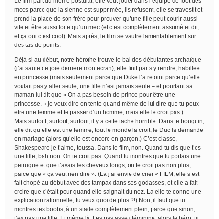
Le film part du même postulat, elle veut jouer dans l’équipe de foot des
mecs parce que la sienne est supprimée, ils refusent, elle se travestit et
prend la place de son frère pour prouver qu’une fille peut courir aussi
vite et être aussi forte qu’un mec (et c’est complètement assumé et dit,
et ça oui c’est cool). Mais après, le film se vautre lamentablement sur
des tas de points.
Déjà si au début, notre héroïne trouve le bal des débutantes archaïque
(j’ai sauté de joie derrière mon écran), elle finit par s’y rendre, habillée
en princesse (mais seulement parce que Duke l’a rejoint parce qu’elle
voulait pas y aller seule, une fille n’est jamais seule – et pourtant sa
maman lui dit que « On a pas besoin de prince pour être une
princesse. » je veux dire on tente quand même de lui dire que tu peux
être une femme et te passer d’un homme, mais elle le croit pas.).
Mais surtout, surtout, surtout, il y a cette tache horrible. Dans le bouquin,
elle dit qu’elle est une femme, tout le monde la croit, le Duc la demande
en mariage (alors qu’elle est encore en garçon.) C’est classe,
Shakespeare je t’aime, toussa. Dans le film, non. Quand tu dis que t’es
une fille, bah non. On te croit pas. Quand tu montres que tu portais une
perruque et que t’avais les cheveux longs, on te croit pas non plus,
parce que « ça veut rien dire ». (La j’ai envie de crier « FILM, elle s’est
fait chopé au début avec des tampax dans ses godasses, et elle a fait
croire que c’était pour quand elle saignait du nez. La elle te donne une
explication rationnelle, tu veux quoi de plus ?!) Non, il faut que tu
montres tes boobs, à un stade complètement plein, parce que sinon,
t’es pas une fille. Et même là, t’es pas assez féminine, alors le héro, tu