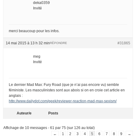
deka0359
Invité
merci beaucoup pour les infos.
14 mai 2015 à 13 h 32 min
#31865
RÉPONDRE
meg
Invité
Le dernier Mad Max: Fury Road (que je n’ai pas encore vu) semble
féministe. Les masculinistes sont aux abois si on en croie cet article en
anglais :
http://www.dailydot.com/geek/reviewer-reaction-mad-max-sexism/
Auteur/e
Posts
Affichage de 10 messages - 61 par 75 (sur 126 au total)
←
1
2
3
4
5
6
7
8
9
→