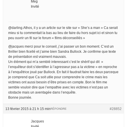
Meg
Invité
@darling.Athos, il y a un article sur le site sur « She’s a man » Ca serait
mieu si tu commentait la bas au lieu de faire du hors sujet ici et sinon tu
peu ouvrir un fil sur le forum « films déconseillés »
@jacques merci pour le conseil, j’ai passer un bon moment. C’est un
thriller bien ficellé et j’aime bien Sandra Bullock. Je confirme que texte
de présentation est vraiment mauvais.
Un élément qui m’a semblé interessant c’est le shérif qui dit »
l’enquêteur doit s’identifier à l’agresseur pas a la victime » en reproche
à l’enquêtrice joué par Bullock. En fait il faudrait faire les deux parceque
je comprend que Ca soit utile pour comprendre le crime mais les
victimes ont aussi besoin d’être prises en compte. Bon le film me
semble vouloir dire que l’empathie avec les victimes n’est pas un
obstacle mais un aventagée dans l’enquête.
Bonne journée.
13 février 2015 à 21 h 15 min
#28852
RÉPONDRE
Jacques
Invité