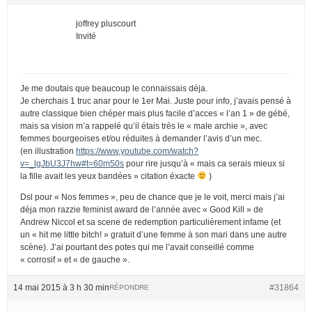
joffrey pluscourt
Invité
Je me doutais que beaucoup le connaissais déja.
Je cherchais 1 truc anar pour le 1er Mai. Juste pour info, j’avais pensé à
autre classique bien chéper mais plus facile d’acces « l’an 1 » de gébé,
mais sa vision m’a rappelé qu’il étais très le « male archie », avec
femmes bourgeoises et/ou réduites à demander l’avis d’un mec.
(en illustration
https://www.youtube.com/watch?
v=_lgJbU3J7hw#t=60m50s
pour rire jusqu’à « mais ca serais mieux si
la fille avait les yeux bandées » citation éxacte
)
Dsl pour « Nos femmes », peu de chance que je le voit, merci mais j’ai
déja mon razzie feminist award de l’année avec « Good Kill » de
Andrew Niccol et sa scene de redemption particulièrement infame (et
un « hit me little bitch! » gratuit d’une femme à son mari dans une autre
scène). J’ai pourtant des potes qui me l’avait conseillé comme
« corrosif » et « de gauche ».
14 mai 2015 à 3 h 30 min
#31864
RÉPONDRE