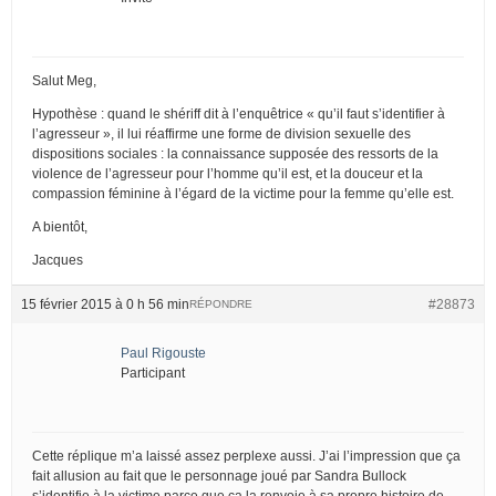
Salut Meg,
Hypothèse : quand le shériff dit à l’enquêtrice « qu’il faut s’identifier à
l’agresseur », il lui réaffirme une forme de division sexuelle des
dispositions sociales : la connaissance supposée des ressorts de la
violence de l’agresseur pour l’homme qu’il est, et la douceur et la
compassion féminine à l’égard de la victime pour la femme qu’elle est.
A bientôt,
Jacques
15 février 2015 à 0 h 56 min
#28873
RÉPONDRE
Paul Rigouste
Participant
Cette réplique m’a laissé assez perplexe aussi. J’ai l’impression que ça
fait allusion au fait que le personnage joué par Sandra Bullock
s’identifie à la victime parce que ça la renvoie à sa propre histoire de