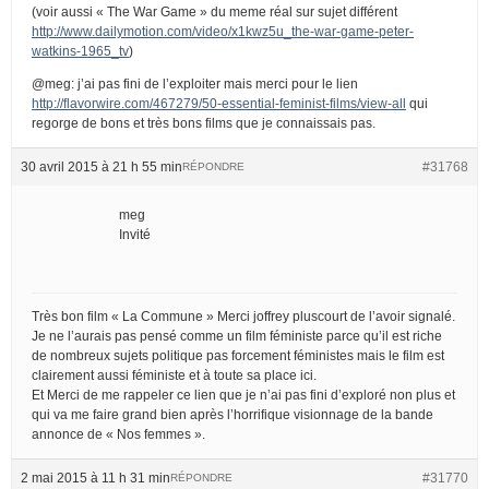
(voir aussi « The War Game » du meme réal sur sujet différent
http://www.dailymotion.com/video/x1kwz5u_the-war-game-peter-
watkins-1965_tv
)
@meg: j’ai pas fini de l’exploiter mais merci pour le lien
http://flavorwire.com/467279/50-essential-feminist-films/view-all
qui
regorge de bons et très bons films que je connaissais pas.
30 avril 2015 à 21 h 55 min
#31768
RÉPONDRE
meg
Invité
Très bon film « La Commune » Merci joffrey pluscourt de l’avoir signalé.
Je ne l’aurais pas pensé comme un film féministe parce qu’il est riche
de nombreux sujets politique pas forcement féministes mais le film est
clairement aussi féministe et à toute sa place ici.
Et Merci de me rappeler ce lien que je n’ai pas fini d’exploré non plus et
qui va me faire grand bien après l’horrifique visionnage de la bande
annonce de « Nos femmes ».
2 mai 2015 à 11 h 31 min
#31770
RÉPONDRE