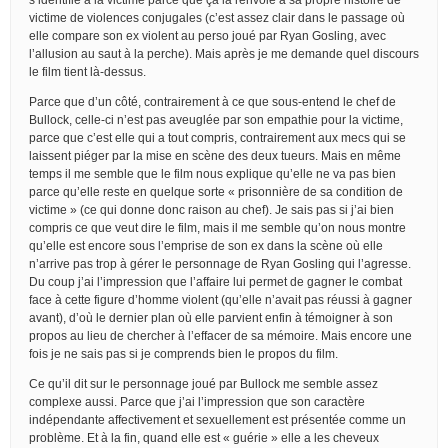
victime de violences conjugales (c’est assez clair dans le passage où
elle compare son ex violent au perso joué par Ryan Gosling, avec
l’allusion au saut à la perche). Mais après je me demande quel discours
le film tient là-dessus.
Parce que d’un côté, contrairement à ce que sous-entend le chef de
Bullock, celle-ci n’est pas aveuglée par son empathie pour la victime,
parce que c’est elle qui a tout compris, contrairement aux mecs qui se
laissent piéger par la mise en scène des deux tueurs. Mais en même
temps il me semble que le film nous explique qu’elle ne va pas bien
parce qu’elle reste en quelque sorte « prisonnière de sa condition de
victime » (ce qui donne donc raison au chef). Je sais pas si j’ai bien
compris ce que veut dire le film, mais il me semble qu’on nous montre
qu’elle est encore sous l’emprise de son ex dans la scène où elle
n’arrive pas trop à gérer le personnage de Ryan Gosling qui l’agresse.
Du coup j’ai l’impression que l’affaire lui permet de gagner le combat
face à cette figure d’homme violent (qu’elle n’avait pas réussi à gagner
avant), d’où le dernier plan où elle parvient enfin à témoigner à son
propos au lieu de chercher à l’effacer de sa mémoire. Mais encore une
fois je ne sais pas si je comprends bien le propos du film.
Ce qu’il dit sur le personnage joué par Bullock me semble assez
complexe aussi. Parce que j’ai l’impression que son caractère
indépendante affectivement et sexuellement est présentée comme un
problème. Et à la fin, quand elle est « guérie » elle a les cheveux