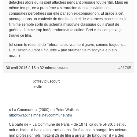
détachés alors qu’ils sont attachés pendant presque tout le film. Mais en
même temps, ce « problème » s’enracine dans des violences
conjugales perpétrées sur elle par son ex-compagnon. Et grâce à cet
ancrage dans un contexte de domination et de violences masculines, le
film me semble sortir du schéma misogyne classique où il s’agit de
guérir la femme trop indépendante/masculine. Bref c’est complexe je
trouve ce film.
(et sinon le résumé de Télérama est vraiment grave, comme toujours…
L’utilisation du mot « fliquette » pue vraiment la misogynie a plein
nez…)
30 avril 2015 à 16 h 32 min
#31765
RÉPONDRE
joffrey pluscourt
Invité
« La Commune » (2000) de Peter Watkins.
http://pwatkins.mnsi.net/commune.htm
Ca parle de « La Commune de Paris » de 1871, ca dure 5H30, c’est du
noir et blanc, à base d’improvisations, filmé dans un hangar, les acteurs
non professionnels mettent 2h de film à arréter de bafouiller, il y a des