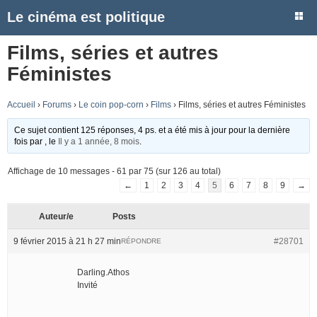
Le cinéma est politique
Films, séries et autres
Féministes
Accueil
›
Forums
›
Le coin pop-corn
›
Films
›
Films, séries et autres Féministes
Ce sujet contient 125 réponses, 4 ps. et a été mis à jour pour la dernière
fois par
, le
Il y a 1 année, 8 mois
.
Affichage de 10 messages - 61 par 75 (sur 126 au total)
←
1
2
3
4
5
6
7
8
9
→
Auteur/e
Posts
9 février 2015 à 21 h 27 min
#28701
RÉPONDRE
Darling.Athos
Invité