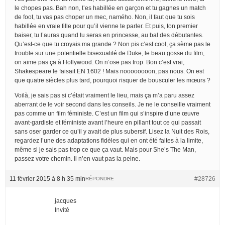
le chopes pas. Bah non, t’es habillée en garçon et tu gagnes un match
de foot, tu vas pas choper un mec, namého. Non, il faut que tu sois
habillée en vraie fille pour qu’il vienne te parler. Et puis, ton premier
baiser, tu l’auras quand tu seras en princesse, au bal des débutantes.
Qu’est-ce que tu croyais ma grande ? Non pis c’est cool, ça sème pas le
trouble sur une potentielle bisexualité de Duke, le beau gosse du film,
on aime pas ça à Hollywood. On n’ose pas trop. Bon c’est vrai,
Shakespeare le faisait EN 1602 ! Mais noooooooon, pas nous. On est
que quatre siècles plus tard, pourquoi risquer de bousculer les mœurs ?
Voilà, je sais pas si c’était vraiment le lieu, mais ça m’a paru assez
aberrant de le voir second dans les conseils. Je ne le conseille vraiment
pas comme un film féministe. C’est un film qui s’inspire d’une œuvre
avant-gardiste et féministe avant l’heure en pillant tout ce qui passait
sans oser garder ce qu’il y avait de plus subersif. Lisez la Nuit des Rois,
regardez l’une des adaptations fidèles qui en ont été faites à la limite,
même si je sais pas trop ce que ça vaut. Mais pour She’s The Man,
passez votre chemin. Il n’en vaut pas la peine.
11 février 2015 à 8 h 35 min
#28726
RÉPONDRE
jacques
Invité