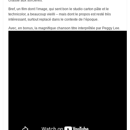
chasse aux sorcières.
Bref, un film dont l’image, qui sent bon le studio carton pâte et le
technicolor, a beaucoup vieilli – mais dont le propos est resté très
intéressant, surtout replacé dans le contexte de l’époque.
Avec, en bonus, la magnifique chanson titre interprêtée par Peggy Lee.