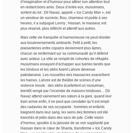
d’imagination et d’humour pour attirer son attention tout
en restant bons amis. Deux d’entre eux, musulmans,
sortent du lot : Dil Navaz, appelé « Ice Candy Man », est
un vendeur de sucrerie, filou, charmeur et poète à ses
heures, il a subjugué Lenny ; Hassan, le masseur, est
plus réservé, plus réfléchi et attentif aux autres.
Mais cette vie tranquille et harmonieuse ne peut résister
aux bouleversements ambiants. Petit à petit, les
plaisanteries entre copains deviennent plus âpres,
chacun se renfermant sur sa communauté qu’il défend
avec ardeur. La ville se remplit de cohortes de réfugiés
musulmans essayant d’échapper aux tueries tandis que
les hindous et les sikhs fuient Lahore devenue
pakistanaise. Les nouvelles des massacres exacerbent
les haines. Lahore est de théâtre de scènes d’une
violence inouïe : des sikhs écartellent un musulman,
bientôt vengé par l’incendie de maisons hindoues… Dil
Navaz attend vainement ses sœurs à la gare, quand leur
train arrive enfin, il ne peut que constater qu’il est empli
des cadavres de ses occupants : hommes et enfants
baignent dans leur sang, les seins des femmes ont été
tranchés et jetés dans des sacs de jute. Cette vision
d’horreur, ajoutée à la jalousie de se voir supplanté par
Hassan dans le cœur de Shanta, transforme « Ice Candy