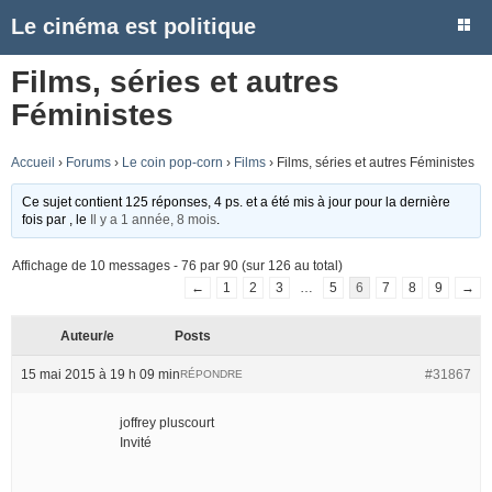
Le cinéma est politique
Films, séries et autres
Féministes
Accueil
›
Forums
›
Le coin pop-corn
›
Films
›
Films, séries et autres Féministes
Ce sujet contient 125 réponses, 4 ps. et a été mis à jour pour la dernière
fois par
, le
Il y a 1 année, 8 mois
.
Affichage de 10 messages - 76 par 90 (sur 126 au total)
←
1
2
3
…
5
6
7
8
9
→
Auteur/e
Posts
15 mai 2015 à 19 h 09 min
#31867
RÉPONDRE
joffrey pluscourt
Invité