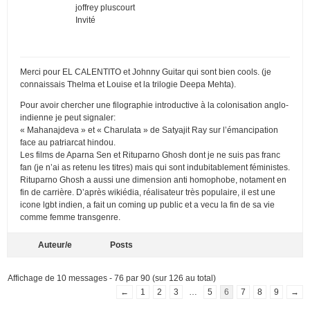
joffrey pluscourt
Invité
Merci pour EL CALENTITO et Johnny Guitar qui sont bien cools. (je
connaissais Thelma et Louise et la trilogie Deepa Mehta).
Pour avoir chercher une filographie introductive à la colonisation anglo-
indienne je peut signaler:
« Mahanajdeva » et « Charulata » de Satyajit Ray sur l’émancipation
face au patriarcat hindou.
Les films de Aparna Sen et Rituparno Ghosh dont je ne suis pas franc
fan (je n’ai as retenu les titres) mais qui sont indubitablement féministes.
Rituparno Ghosh a aussi une dimension anti homophobe, notament en
fin de carrière. D’après wikiédia, réalisateur très populaire, il est une
icone lgbt indien, a fait un coming up public et a vecu la fin de sa vie
comme femme transgenre.
Auteur/e
Posts
Affichage de 10 messages - 76 par 90 (sur 126 au total)
←
1
2
3
…
5
6
7
8
9
→