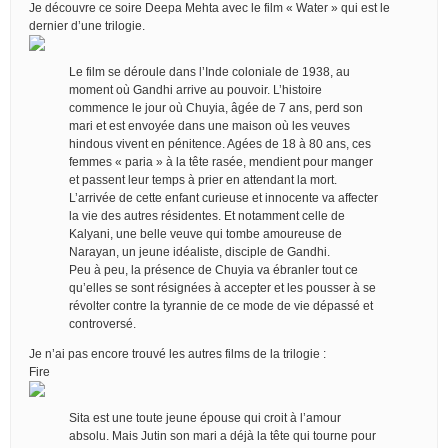
Je découvre ce soire Deepa Mehta avec le film « Water » qui est le
dernier d’une trilogie.
Le film se déroule dans l’Inde coloniale de 1938, au
moment où Gandhi arrive au pouvoir. L’histoire
commence le jour où Chuyia, âgée de 7 ans, perd son
mari et est envoyée dans une maison où les veuves
hindous vivent en pénitence. Agées de 18 à 80 ans, ces
femmes « paria » à la tête rasée, mendient pour manger
et passent leur temps à prier en attendant la mort.
L’arrivée de cette enfant curieuse et innocente va affecter
la vie des autres résidentes. Et notamment celle de
Kalyani, une belle veuve qui tombe amoureuse de
Narayan, un jeune idéaliste, disciple de Gandhi.
Peu à peu, la présence de Chuyia va ébranler tout ce
qu’elles se sont résignées à accepter et les pousser à se
révolter contre la tyrannie de ce mode de vie dépassé et
controversé.
Je n’ai pas encore trouvé les autres films de la trilogie :
Fire
Sita est une toute jeune épouse qui croit à l’amour
absolu. Mais Jutin son mari a déjà la tête qui tourne pour