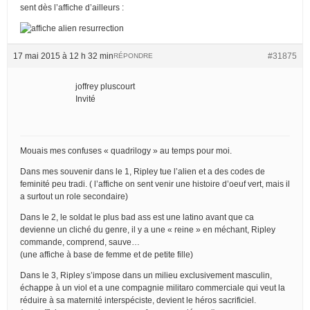
sent dès l’affiche d’ailleurs :
17 mai 2015 à 12 h 32 min
#31875
RÉPONDRE
joffrey pluscourt
Invité
Mouais mes confuses « quadrilogy » au temps pour moi.
Dans mes souvenir dans le 1, Ripley tue l’alien et a des codes de
feminité peu tradi. ( l’affiche on sent venir une histoire d’oeuf vert, mais il
a surtout un role secondaire)
Dans le 2, le soldat le plus bad ass est une latino avant que ca
devienne un cliché du genre, il y a une « reine » en méchant, Ripley
commande, comprend, sauve…
(une affiche à base de femme et de petite fille)
Dans le 3, Ripley s’impose dans un milieu exclusivement masculin,
échappe à un viol et a une compagnie militaro commerciale qui veut la
réduire à sa maternité interspéciste, devient le héros sacrificiel.