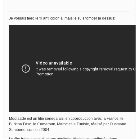
Je voulais feed le fil anti colonial mais je suis tomber la dessus:
Moolaadé est un film sénégalais, en coproduction avec la France, le
Burkina Faso, le Cameroun, Maroc et la Tunisie, réalisé par Ousmane
Sembene, sorti en 2004.
Le film traite des mutilations génitales féminines, pratiquée dans