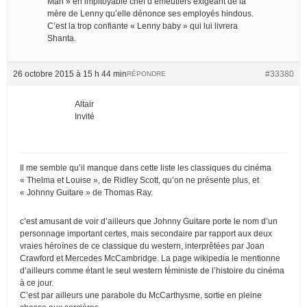
Man » en impitoyable chef d’émeutiers exigeant de la
mère de Lenny qu’elle dénonce ses employés hindous.
C’est la trop confiante « Lenny baby » qui lui livrera
Shanta.
26 octobre 2015 à 15 h 44 min
#33380
RÉPONDRE
Altair
Invité
Il me semble qu’il manque dans cette liste les classiques du cinéma
« Thelma et Louise », de Ridley Scott, qu’on ne présente plus, et
« Johnny Guitare » de Thomas Ray.
c’est amusant de voir d’ailleurs que Johnny Guitare porte le nom d’un
personnage important certes, mais secondaire par rapport aux deux
vraies héroïnes de ce classique du western, interprêtées par Joan
Crawford et Mercedes McCambridge. La page wikipedia le mentionne
d’ailleurs comme étant le seul western féministe de l’histoire du cinéma
à ce jour.
C’est par ailleurs une parabole du McCarthysme, sortie en pleine