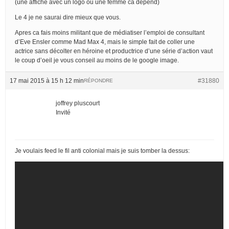
(une affiche avec un logo ou une femme ca dépend)
Le 4 je ne saurai dire mieux que vous.
Apres ca fais moins militant que de médiatiser l’emploi de consultant
d’Eve Ensler comme Mad Max 4, mais le simple fait de coller une
actrice sans décolter en héroine et productrice d’une série d’action vaut
le coup d’oeil je vous conseil au moins de le google image.
17 mai 2015 à 15 h 12 min
#31880
RÉPONDRE
joffrey pluscourt
Invité
Je voulais feed le fil anti colonial mais je suis tomber la dessus: