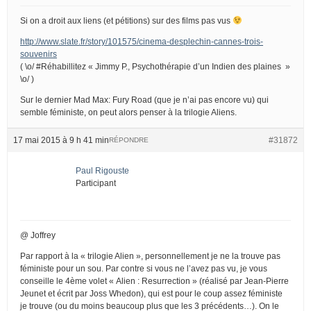
Si on a droit aux liens (et pétitions) sur des films pas vus
http://www.slate.fr/story/101575/cinema-desplechin-cannes-trois-
souvenirs
( \o/ #Réhabillitez « Jimmy P., Psychothérapie d’un Indien des plaines »
\o/ )
Sur le dernier Mad Max: Fury Road (que je n’ai pas encore vu) qui
semble féministe, on peut alors penser à la trilogie Aliens.
17 mai 2015 à 9 h 41 min
#31872
RÉPONDRE
Paul Rigouste
Participant
@ Joffrey
Par rapport à la « trilogie Alien », personnellement je ne la trouve pas
féministe pour un sou. Par contre si vous ne l’avez pas vu, je vous
conseille le 4ème volet « Alien : Resurrection » (réalisé par Jean-Pierre
Jeunet et écrit par Joss Whedon), qui est pour le coup assez féministe
je trouve (ou du moins beaucoup plus que les 3 précédents…). On le