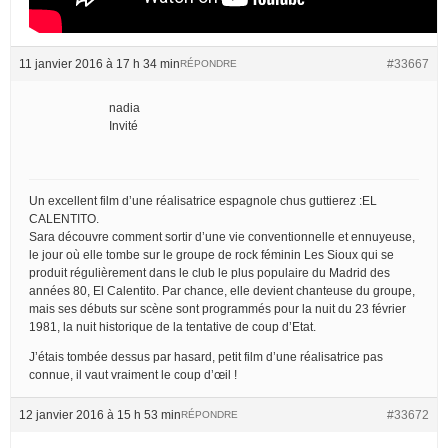
11 janvier 2016 à 17 h 34 min
#33667
RÉPONDRE
nadia
Invité
Un excellent film d’une réalisatrice espagnole chus guttierez :EL
CALENTITO.
Sara découvre comment sortir d’une vie conventionnelle et ennuyeuse,
le jour où elle tombe sur le groupe de rock féminin Les Sioux qui se
produit régulièrement dans le club le plus populaire du Madrid des
années 80, El Calentito. Par chance, elle devient chanteuse du groupe,
mais ses débuts sur scène sont programmés pour la nuit du 23 février
1981, la nuit historique de la tentative de coup d’Etat.
J’étais tombée dessus par hasard, petit film d’une réalisatrice pas
connue, il vaut vraiment le coup d’œil !
12 janvier 2016 à 15 h 53 min
#33672
RÉPONDRE