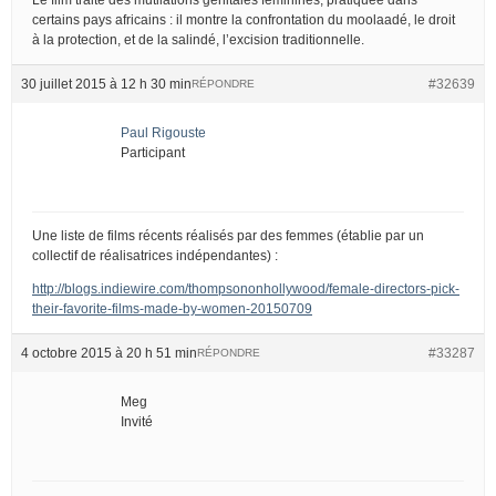
certains pays africains : il montre la confrontation du moolaadé, le droit
à la protection, et de la salindé, l’excision traditionnelle.
30 juillet 2015 à 12 h 30 min
#32639
RÉPONDRE
Paul Rigouste
Participant
Une liste de films récents réalisés par des femmes (établie par un
collectif de réalisatrices indépendantes) :
http://blogs.indiewire.com/thompsononhollywood/female-directors-pick-
their-favorite-films-made-by-women-20150709
4 octobre 2015 à 20 h 51 min
#33287
RÉPONDRE
Meg
Invité