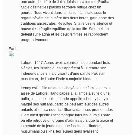
une autre. Le frère de Jutin délaisse sa femme, Radha,
fuit le désir et les plaisirs et trouve refuge chez un
gourou. Tous vivent dans la maison familiale sous le
regard sévère de la mère des deux frères, gardienne des
traditions ancestrales. Révoltée, Sita refuse le silence et
bouscule le fragile équilibre de la famille. Sa rebellion
déteint sur Radha et les deux femmes se rapprochent
progressivement.
Earth
Lahore, 1947. Après avoir colonisé l’Inde pendant trois
siècles, les Britanniques s’apprêtent à lui rendre son
indépendance en la divisant : d’une part le Pakistan
musulman, de l’autre l’Inde à majorité hindoue.
Lenny est la fille unique et choyée d’une famille parsie
aisée de Lahore. Handicapée à la jambe à suite d’une
polio, celle que tout le monde appelle « Lenny baby »
malgré ses huit ans, participe peu aux jeux des autres
enfants et suit sa nourrice Shanta dans ses promenades.
C’est ainsi qu’elle l’accompagne tous les jours au parc
où elle retrouve un groupe d’admirateurs que la grâce et
la beauté de la jeune hindoue fascinent. Hindous,
musulmans ou sikhs, les jeunes gens rivalisent