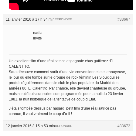
11 janvier 2016 à 17 h 34 min
#33667
RÉPONDRE
nadia
Invité
Un excellent film d’une réalisatrice espagnole chus guttierez :EL
CALENTITO.
Sara découvre comment sortir d’une vie conventionnelle et ennuyeuse,
le jour où elle tombe sur le groupe de rock féminin Les Sioux qui se
produit régulièrement dans le club le plus populaire du Madrid des
années 80, El Calentito. Par chance, elle devient chanteuse du groupe,
mais ses débuts sur scène sont programmés pour la nuit du 23 février
1981, la nuit historique de la tentative de coup d’Etat.
J’étais tombée dessus par hasard, petit film d’une réalisatrice pas
connue, il vaut vraiment le coup d’œil !
12 janvier 2016 à 15 h 53 min
#33672
RÉPONDRE