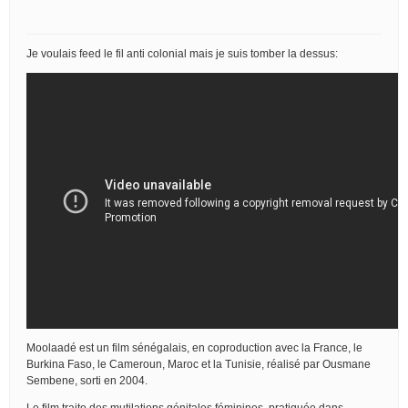
Je voulais feed le fil anti colonial mais je suis tomber la dessus:
Moolaadé est un film sénégalais, en coproduction avec la France, le
Burkina Faso, le Cameroun, Maroc et la Tunisie, réalisé par Ousmane
Sembene, sorti en 2004.
Le film traite des mutilations génitales féminines, pratiquée dans