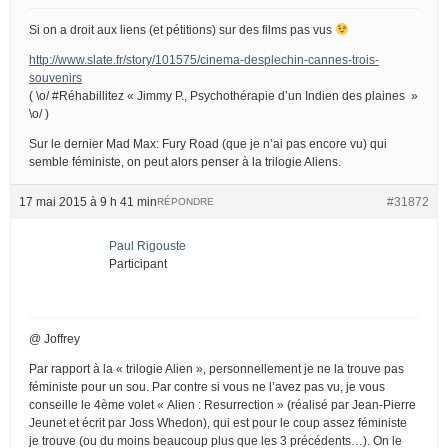
Si on a droit aux liens (et pétitions) sur des films pas vus
http://www.slate.fr/story/101575/cinema-desplechin-cannes-trois-
souvenirs
( \o/ #Réhabillitez « Jimmy P., Psychothérapie d’un Indien des plaines »
\o/ )
Sur le dernier Mad Max: Fury Road (que je n’ai pas encore vu) qui
semble féministe, on peut alors penser à la trilogie Aliens.
17 mai 2015 à 9 h 41 min
#31872
RÉPONDRE
Paul Rigouste
Participant
@ Joffrey
Par rapport à la « trilogie Alien », personnellement je ne la trouve pas
féministe pour un sou. Par contre si vous ne l’avez pas vu, je vous
conseille le 4ème volet « Alien : Resurrection » (réalisé par Jean-Pierre
Jeunet et écrit par Joss Whedon), qui est pour le coup assez féministe
je trouve (ou du moins beaucoup plus que les 3 précédents…). On le