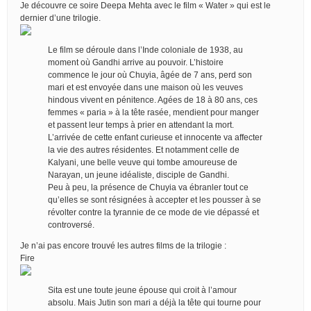
Je découvre ce soire Deepa Mehta avec le film « Water » qui est le
dernier d’une trilogie.
Le film se déroule dans l’Inde coloniale de 1938, au
moment où Gandhi arrive au pouvoir. L’histoire
commence le jour où Chuyia, âgée de 7 ans, perd son
mari et est envoyée dans une maison où les veuves
hindous vivent en pénitence. Agées de 18 à 80 ans, ces
femmes « paria » à la tête rasée, mendient pour manger
et passent leur temps à prier en attendant la mort.
L’arrivée de cette enfant curieuse et innocente va affecter
la vie des autres résidentes. Et notamment celle de
Kalyani, une belle veuve qui tombe amoureuse de
Narayan, un jeune idéaliste, disciple de Gandhi.
Peu à peu, la présence de Chuyia va ébranler tout ce
qu’elles se sont résignées à accepter et les pousser à se
révolter contre la tyrannie de ce mode de vie dépassé et
controversé.
Je n’ai pas encore trouvé les autres films de la trilogie :
Fire
Sita est une toute jeune épouse qui croit à l’amour
absolu. Mais Jutin son mari a déjà la tête qui tourne pour