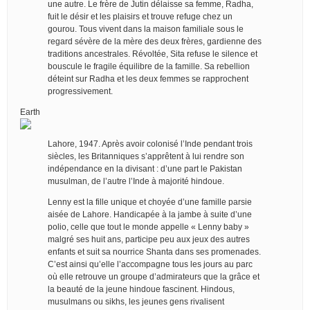
une autre. Le frère de Jutin délaisse sa femme, Radha,
fuit le désir et les plaisirs et trouve refuge chez un
gourou. Tous vivent dans la maison familiale sous le
regard sévère de la mère des deux frères, gardienne des
traditions ancestrales. Révoltée, Sita refuse le silence et
bouscule le fragile équilibre de la famille. Sa rebellion
déteint sur Radha et les deux femmes se rapprochent
progressivement.
Earth
Lahore, 1947. Après avoir colonisé l’Inde pendant trois
siècles, les Britanniques s’apprêtent à lui rendre son
indépendance en la divisant : d’une part le Pakistan
musulman, de l’autre l’Inde à majorité hindoue.
Lenny est la fille unique et choyée d’une famille parsie
aisée de Lahore. Handicapée à la jambe à suite d’une
polio, celle que tout le monde appelle « Lenny baby »
malgré ses huit ans, participe peu aux jeux des autres
enfants et suit sa nourrice Shanta dans ses promenades.
C’est ainsi qu’elle l’accompagne tous les jours au parc
où elle retrouve un groupe d’admirateurs que la grâce et
la beauté de la jeune hindoue fascinent. Hindous,
musulmans ou sikhs, les jeunes gens rivalisent