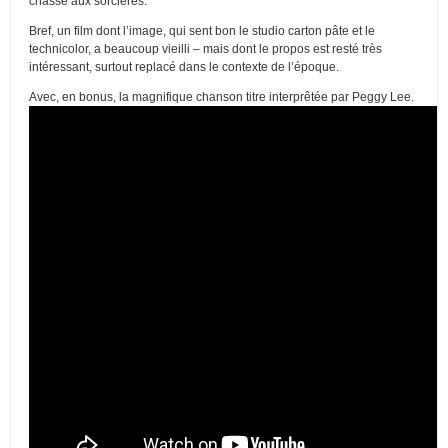
chasse aux sorcières.
Bref, un film dont l’image, qui sent bon le studio carton pâte et le
technicolor, a beaucoup vieilli – mais dont le propos est resté très
intéressant, surtout replacé dans le contexte de l’époque.
Avec, en bonus, la magnifique chanson titre interprêtée par Peggy Lee.