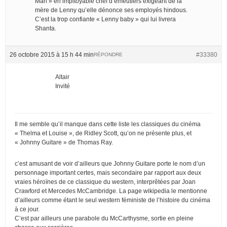
Man » en impitoyable chef d’émeutiers exigeant de la
mère de Lenny qu’elle dénonce ses employés hindous.
C’est la trop confiante « Lenny baby » qui lui livrera
Shanta.
26 octobre 2015 à 15 h 44 min
#33380
RÉPONDRE
Altair
Invité
Il me semble qu’il manque dans cette liste les classiques du cinéma
« Thelma et Louise », de Ridley Scott, qu’on ne présente plus, et
« Johnny Guitare » de Thomas Ray.
c’est amusant de voir d’ailleurs que Johnny Guitare porte le nom d’un
personnage important certes, mais secondaire par rapport aux deux
vraies héroïnes de ce classique du western, interprêtées par Joan
Crawford et Mercedes McCambridge. La page wikipedia le mentionne
d’ailleurs comme étant le seul western féministe de l’histoire du cinéma
à ce jour.
C’est par ailleurs une parabole du McCarthysme, sortie en pleine