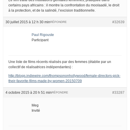
certains pays africains : il montre la confrontation du moolaadé, le droit
à la protection, et de la salindé, l’excision traditionnelle.
30 juillet 2015 à 12 h 30 min
#32639
RÉPONDRE
Paul Rigouste
Participant
Une liste de films récents réalisés par des femmes (établie par un
collectif de réalisatrices indépendantes) :
http://blogs.indiewire.com/thompsononhollywood/female-directors-pick-
their-favorite-films-made-by-women-20150709
4 octobre 2015 à 20 h 51 min
#33287
RÉPONDRE
Meg
Invité