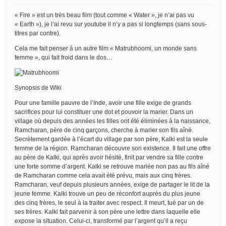
« Fire » est un très beau film (tout comme « Water », je n’ai pas vu
« Earth »), je l’ai revu sur youtube il n’y a pas si longtemps (sans sous-
titres par contre).
Cela me fait penser à un autre film « Matrubhoomi, un monde sans
femme », qui fait froid dans le dos…
Synopsis de Wiki
Pour une famille pauvre de l’Inde, avoir une fille exige de grands
sacrifices pour lui constituer une dot et pouvoir la marier. Dans un
village où depuis des années les filles ont été éliminées à la naissance,
Ramcharan, père de cinq garçons, cherche à marier son fils aîné.
Secrètement gardée à l’écart du village par son père, Kalki est la seule
femme de la région. Ramcharan découvre son existence. Il fait une offre
au père de Kalki, qui après avoir hésité, finit par vendre sa fille contre
une forte somme d’argent. Kalki se retrouve mariée non pas au fils aîné
de Ramcharan comme cela avait été prévu, mais aux cinq frères.
Ramcharan, veuf depuis plusieurs années, exige de partager le lit de la
jeune femme. Kalki trouve un peu de réconfort auprès du plus jeune
des cinq frères, le seul à la traiter avec respect. Il meurt, tué par un de
ses frères. Kalki fait parvenir à son père une lettre dans laquelle elle
expose la situation. Celui-ci, transformé par l’argent qu’il a reçu