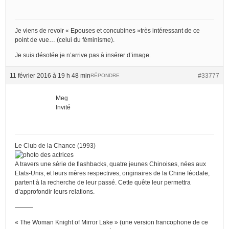
Je viens de revoir « Epouses et concubines »très intéressant de ce
point de vue… (celui du féminisme).
Je suis désolée je n’arrive pas à insérer d’image.
11 février 2016 à 19 h 48 min
#33777
RÉPONDRE
Meg
Invité
Le Club de la Chance (1993)
A travers une série de flashbacks, quatre jeunes Chinoises, nées aux
Etats-Unis, et leurs mères respectives, originaires de la Chine féodale,
partent à la recherche de leur passé. Cette quête leur permettra
d’approfondir leurs relations.
———
« The Woman Knight of Mirror Lake » (une version francophone de ce