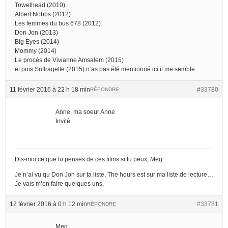
Towelhead (2010)
Albert Nobbs (2012)
Les femmes du bus 678 (2012)
Don Jon (2013)
Big Eyes (2014)
Mommy (2014)
Le procès de Vivianne Amsalem (2015)
et puis Suffragette (2015) n’as pas été mentionné ici il me semble.
11 février 2016 à 22 h 18 min
#33780
RÉPONDRE
Anne, ma soeur Anne
Invité
Dis-moi ce que tu penses de ces films si tu peux, Meg.
Je n’ai vu qu Don Jon sur ta liste, The hours est sur ma liste de lecture…
Je vais m’en faire quelques uns.
12 février 2016 à 0 h 12 min
#33781
RÉPONDRE
Meg