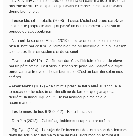
– Itty Bitty Titty Committee (2007) – celui là est dans ma liste mais je l’ai
pas encore vu. Je sais plus ou je l’avais vu conseillé mais ca m’avais
donné bien envie.
– Louise Michel, la rebelle (2008) – Louise Michel est jouée par Sylvie
Testud que j’apprecie alors j’ai passé un bon momment. C’est sur la
période de sa déportation.
– Nannerl, la sœur de Mozart (2010) – L’effacement des femmes est
bien illustré par ce film. Je l’aime bien mais il faut dire que je suis assez
cliente des films en costume et de ce sujet.
– Towelhead (2010) – Ce film est dur. C’est l’histoire d’une ado élevé
par un père stricte. Il est aussi question de pedo-viol. Malgrès le sujet
éprouvant j’ai trouvé qu’il etait bien traité. C’est un bon film selon mes
critères.
– Albert Nobbs (2012) – ce film m’a presque fait pleuré autant que le
tombeau des lucioles (mon film ultime de larmes, que j’ai aperçu
derrière un rideau liquide ^^). Je l’ai beaucoup aimé et je le
recommande.
– Les femmes du bus 678 (2012) – Beau film aussi.
– Don Jon (2013) – J’ai été agréablement surprise par ce film.
– Big Eyes (2014) – Le sujet de l’effacement des femmes et des femmes
dans les arts platiques me touche de près, alors mon objectivité est