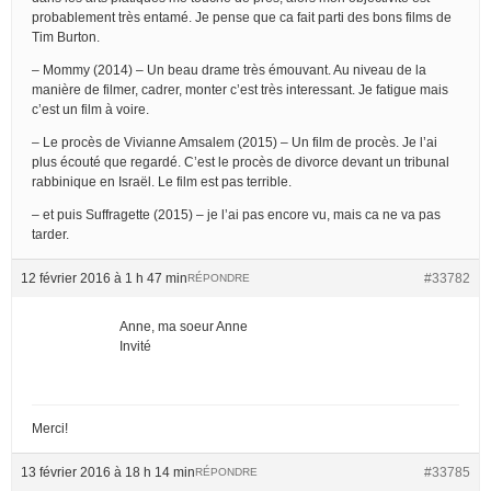
probablement très entamé. Je pense que ca fait parti des bons films de
Tim Burton.
– Mommy (2014) – Un beau drame très émouvant. Au niveau de la
manière de filmer, cadrer, monter c’est très interessant. Je fatigue mais
c’est un film à voire.
– Le procès de Vivianne Amsalem (2015) – Un film de procès. Je l’ai
plus écouté que regardé. C’est le procès de divorce devant un tribunal
rabbinique en Israël. Le film est pas terrible.
– et puis Suffragette (2015) – je l’ai pas encore vu, mais ca ne va pas
tarder.
12 février 2016 à 1 h 47 min
#33782
RÉPONDRE
Anne, ma soeur Anne
Invité
Merci!
13 février 2016 à 18 h 14 min
#33785
RÉPONDRE