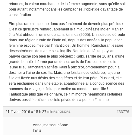
réformes, la valeur marchande de la femme augmente, sans qu’elle soit
pour autant, notamment dans les campagnes, l’objet de davantage de
considération.
Etre plus rare n’implique donc pas forcément de devenir plus précieux.
C’est ce qu’illustre remarquablement le film du cinéaste indien Manish
Jha Matrubhoomi, un monde sans femmes (2005). L’histoire se déroule
dans une région rurale de l’Inde où, depuis des années, la population
féminine est décimée par l’infanticide. Un homme, Ramcharan, essaie
désespérément de marier ses cinq fils. Non loin de là, un paysan
pauvre cache son bien le plus précieux : Kalki, sa fille de 16 ans, d’une
grande beauté. Informé par un de ses amis de l’existence de cette
jeune fille, Ramcharan achète Kalki à prix d’or, officiellement pour la
destiner à l’aîné de ses fils. Mais, une fois la noce célébrée, la jeune
fille est livrée aux désirs des cinq frères et de leur père. Plus tard, elle
sera enchaînée dans une étable, abandonnée à la concupiscence des
hommes du village, et finira par mettre au monde… une fille !
Fantastique plus que visionnaire, ce film montre néanmoins certaines
dérives possibles d’une société privée de sa portion féminine.
11 février 2016 à 15 h 27 min
#33776
RÉPONDRE
Anne, ma soeur Anne
Invité