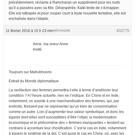
précédemment, réclame à Ramcharan un supplément pour les nuits
qu’il a passées avec sa fille. Désespérée, Kalki tente de s’échapper.
Elle est rattrapée et pour couper court à toute nouvelle tentative, elle est
enchaînée dans l’étable.
11 février 2016 à 15 h 23 min
#33775
RÉPONDRE
Anne, ma soeur Anne
Invité
Toujours sur Matrubhoomi
Extrait du Monde diplomatique
La raréfaction des femmes permettra-t-elle à terme d’améliorer leur
condition ? A l’heure actuelle, rien ne l’indique. En Chine et en Inde,
notamment, on assiste à une marchandisation des femmes, qui, par
endroits, finissent par ne représenter qu’un bien de consommation
comme un autre. Loin d’augmenter leur valeur symbolique, et donc les
égards dont elles sont susceptibles d’être l’objet, la modernisation
économique et le phénomène des « femmes manquantes » tendent au
contraire à accentuer leur chosification. C’est le cas en Inde, notamment
à travers le système de la dot. C’est aussi le cas en Chine, où, avec les