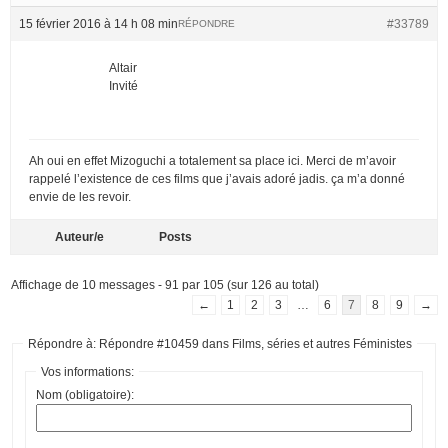
15 février 2016 à 14 h 08 min
#33789
RÉPONDRE
Altair
Invité
Ah oui en effet Mizoguchi a totalement sa place ici. Merci de m’avoir
rappelé l’existence de ces films que j’avais adoré jadis. ça m’a donné
envie de les revoir.
Auteur/e
Posts
Affichage de 10 messages - 91 par 105 (sur 126 au total)
←
1
2
3
…
6
7
8
9
→
Répondre à: Répondre #10459 dans Films, séries et autres Féministes
Vos informations:
Nom (obligatoire):