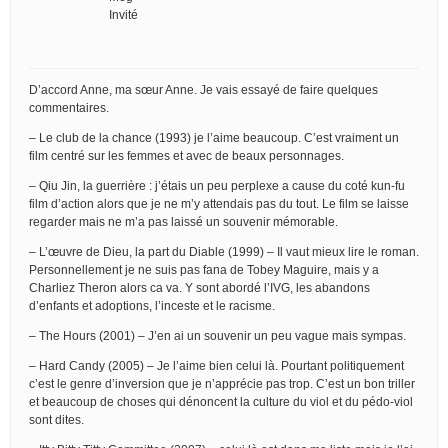
Invité
D’accord Anne, ma sœur Anne. Je vais essayé de faire quelques
commentaires.
– Le club de la chance (1993) je l’aime beaucoup. C’est vraiment un
film centré sur les femmes et avec de beaux personnages.
– Qiu Jin, la guerrière : j’étais un peu perplexe a cause du coté kun-fu
film d’action alors que je ne m’y attendais pas du tout. Le film se laisse
regarder mais ne m’a pas laissé un souvenir mémorable.
– L’œuvre de Dieu, la part du Diable (1999) – Il vaut mieux lire le roman.
Personnellement je ne suis pas fana de Tobey Maguire, mais y a
Charliez Theron alors ca va. Y sont abordé l’IVG, les abandons
d’enfants et adoptions, l’inceste et le racisme.
– The Hours (2001) – J’en ai un souvenir un peu vague mais sympas.
– Hard Candy (2005) – Je l’aime bien celui là. Pourtant politiquement
c’est le genre d’inversion que je n’apprécie pas trop. C’est un bon triller
et beaucoup de choses qui dénoncent la culture du viol et du pédo-viol
sont dites.