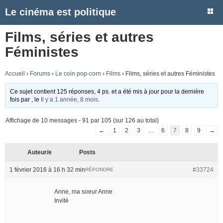
Le cinéma est politique
Films, séries et autres
Féministes
Accueil
›
Forums
›
Le coin pop-corn
›
Films
›
Films, séries et autres Féministes
Ce sujet contient 125 réponses, 4 ps. et a été mis à jour pour la dernière
fois par
, le
Il y a 1 année, 8 mois
.
Affichage de 10 messages - 91 par 105 (sur 126 au total)
←
1
2
3
…
6
7
8
9
→
Auteur/e
Posts
1 février 2016 à 16 h 32 min
#33724
RÉPONDRE
Anne, ma soeur Anne
Invité