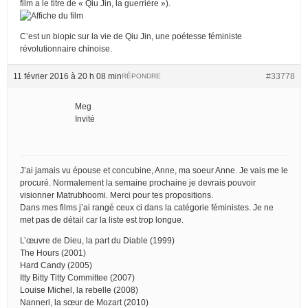
film a le titre de « Qiu Jin, la guerrière »).
C’est un biopic sur la vie de Qiu Jin, une poétesse féministe
révolutionnaire chinoise.
11 février 2016 à 20 h 08 min
#33778
RÉPONDRE
Meg
Invité
J’ai jamais vu épouse et concubine, Anne, ma soeur Anne. Je vais me le
procuré. Normalement la semaine prochaine je devrais pouvoir
visionner Matrubhoomi. Merci pour tes propositions.
Dans mes films j’ai rangé ceux ci dans la catégorie féministes. Je ne
met pas de détail car la liste est trop longue.
L’œuvre de Dieu, la part du Diable (1999)
The Hours (2001)
Hard Candy (2005)
Itty Bitty Titty Committee (2007)
Louise Michel, la rebelle (2008)
Nannerl, la sœur de Mozart (2010)