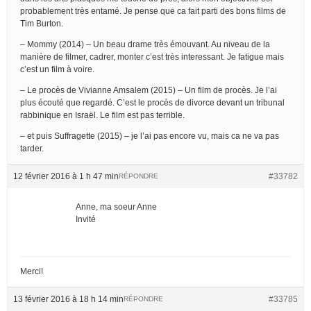
probablement très entamé. Je pense que ca fait parti des bons films de
Tim Burton.
– Mommy (2014) – Un beau drame très émouvant. Au niveau de la
manière de filmer, cadrer, monter c’est très interessant. Je fatigue mais
c’est un film à voire.
– Le procès de Vivianne Amsalem (2015) – Un film de procès. Je l’ai
plus écouté que regardé. C’est le procès de divorce devant un tribunal
rabbinique en Israël. Le film est pas terrible.
– et puis Suffragette (2015) – je l’ai pas encore vu, mais ca ne va pas
tarder.
12 février 2016 à 1 h 47 min
#33782
RÉPONDRE
Anne, ma soeur Anne
Invité
Merci!
13 février 2016 à 18 h 14 min
#33785
RÉPONDRE