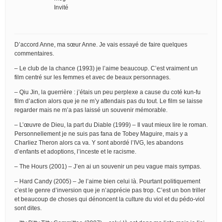
Invité
D’accord Anne, ma sœur Anne. Je vais essayé de faire quelques
commentaires.
– Le club de la chance (1993) je l’aime beaucoup. C’est vraiment un
film centré sur les femmes et avec de beaux personnages.
– Qiu Jin, la guerrière : j’étais un peu perplexe a cause du coté kun-fu
film d’action alors que je ne m’y attendais pas du tout. Le film se laisse
regarder mais ne m’a pas laissé un souvenir mémorable.
– L’œuvre de Dieu, la part du Diable (1999) – Il vaut mieux lire le roman.
Personnellement je ne suis pas fana de Tobey Maguire, mais y a
Charliez Theron alors ca va. Y sont abordé l’IVG, les abandons
d’enfants et adoptions, l’inceste et le racisme.
– The Hours (2001) – J’en ai un souvenir un peu vague mais sympas.
– Hard Candy (2005) – Je l’aime bien celui là. Pourtant politiquement
c’est le genre d’inversion que je n’apprécie pas trop. C’est un bon triller
et beaucoup de choses qui dénoncent la culture du viol et du pédo-viol
sont dites.