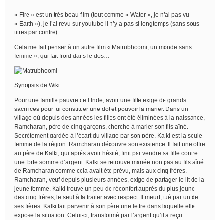
« Fire » est un très beau film (tout comme « Water », je n’ai pas vu
« Earth »), je l’ai revu sur youtube il n’y a pas si longtemps (sans sous-
titres par contre).
Cela me fait penser à un autre film « Matrubhoomi, un monde sans
femme », qui fait froid dans le dos…
Synopsis de Wiki
Pour une famille pauvre de l’Inde, avoir une fille exige de grands
sacrifices pour lui constituer une dot et pouvoir la marier. Dans un
village où depuis des années les filles ont été éliminées à la naissance,
Ramcharan, père de cinq garçons, cherche à marier son fils aîné.
Secrètement gardée à l’écart du village par son père, Kalki est la seule
femme de la région. Ramcharan découvre son existence. Il fait une offre
au père de Kalki, qui après avoir hésité, finit par vendre sa fille contre
une forte somme d’argent. Kalki se retrouve mariée non pas au fils aîné
de Ramcharan comme cela avait été prévu, mais aux cinq frères.
Ramcharan, veuf depuis plusieurs années, exige de partager le lit de la
jeune femme. Kalki trouve un peu de réconfort auprès du plus jeune
des cinq frères, le seul à la traiter avec respect. Il meurt, tué par un de
ses frères. Kalki fait parvenir à son père une lettre dans laquelle elle
expose la situation. Celui-ci, transformé par l’argent qu’il a reçu