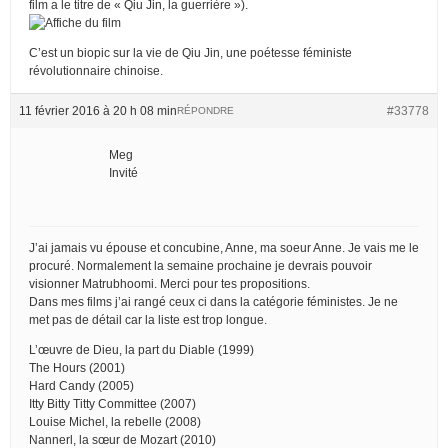
film a le titre de « Qiu Jin, la guerrière »).
C’est un biopic sur la vie de Qiu Jin, une poétesse féministe
révolutionnaire chinoise.
11 février 2016 à 20 h 08 min
#33778
RÉPONDRE
Meg
Invité
J’ai jamais vu épouse et concubine, Anne, ma soeur Anne. Je vais me le
procuré. Normalement la semaine prochaine je devrais pouvoir
visionner Matrubhoomi. Merci pour tes propositions.
Dans mes films j’ai rangé ceux ci dans la catégorie féministes. Je ne
met pas de détail car la liste est trop longue.
L’œuvre de Dieu, la part du Diable (1999)
The Hours (2001)
Hard Candy (2005)
Itty Bitty Titty Committee (2007)
Louise Michel, la rebelle (2008)
Nannerl, la sœur de Mozart (2010)