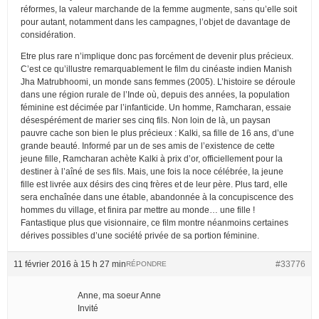
réformes, la valeur marchande de la femme augmente, sans qu’elle soit
pour autant, notamment dans les campagnes, l’objet de davantage de
considération.
Etre plus rare n’implique donc pas forcément de devenir plus précieux.
C’est ce qu’illustre remarquablement le film du cinéaste indien Manish
Jha Matrubhoomi, un monde sans femmes (2005). L’histoire se déroule
dans une région rurale de l’Inde où, depuis des années, la population
féminine est décimée par l’infanticide. Un homme, Ramcharan, essaie
désespérément de marier ses cinq fils. Non loin de là, un paysan
pauvre cache son bien le plus précieux : Kalki, sa fille de 16 ans, d’une
grande beauté. Informé par un de ses amis de l’existence de cette
jeune fille, Ramcharan achète Kalki à prix d’or, officiellement pour la
destiner à l’aîné de ses fils. Mais, une fois la noce célébrée, la jeune
fille est livrée aux désirs des cinq frères et de leur père. Plus tard, elle
sera enchaînée dans une étable, abandonnée à la concupiscence des
hommes du village, et finira par mettre au monde… une fille !
Fantastique plus que visionnaire, ce film montre néanmoins certaines
dérives possibles d’une société privée de sa portion féminine.
11 février 2016 à 15 h 27 min
#33776
RÉPONDRE
Anne, ma soeur Anne
Invité