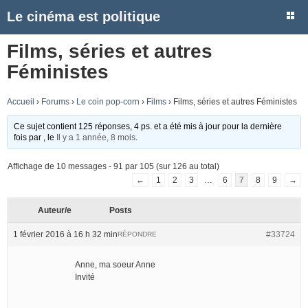
Le cinéma est politique
Films, séries et autres
Féministes
Accueil
›
Forums
›
Le coin pop-corn
›
Films
›
Films, séries et autres Féministes
Ce sujet contient 125 réponses, 4 ps. et a été mis à jour pour la dernière
fois par
, le
Il y a 1 année, 8 mois
.
Affichage de 10 messages - 91 par 105 (sur 126 au total)
←
1
2
3
…
6
7
8
9
→
Auteur/e
Posts
1 février 2016 à 16 h 32 min
#33724
RÉPONDRE
Anne, ma soeur Anne
Invité