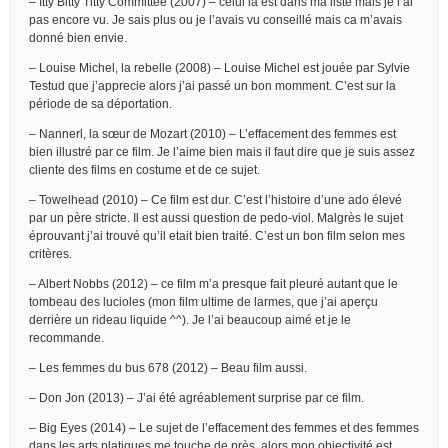
– Itty Bitty Titty Committee (2007) – celui là est dans ma liste mais je l’ai
pas encore vu. Je sais plus ou je l’avais vu conseillé mais ca m’avais
donné bien envie.
– Louise Michel, la rebelle (2008) – Louise Michel est jouée par Sylvie
Testud que j’apprecie alors j’ai passé un bon momment. C’est sur la
période de sa déportation.
– Nannerl, la sœur de Mozart (2010) – L’effacement des femmes est
bien illustré par ce film. Je l’aime bien mais il faut dire que je suis assez
cliente des films en costume et de ce sujet.
– Towelhead (2010) – Ce film est dur. C’est l’histoire d’une ado élevé
par un père stricte. Il est aussi question de pedo-viol. Malgrès le sujet
éprouvant j’ai trouvé qu’il etait bien traité. C’est un bon film selon mes
critères.
– Albert Nobbs (2012) – ce film m’a presque fait pleuré autant que le
tombeau des lucioles (mon film ultime de larmes, que j’ai aperçu
derrière un rideau liquide ^^). Je l’ai beaucoup aimé et je le
recommande.
– Les femmes du bus 678 (2012) – Beau film aussi.
– Don Jon (2013) – J’ai été agréablement surprise par ce film.
– Big Eyes (2014) – Le sujet de l’effacement des femmes et des femmes
dans les arts platiques me touche de près, alors mon objectivité est