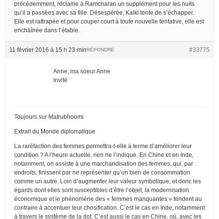
précédemment, réclame à Ramcharan un supplément pour les nuits
qu’il a passées avec sa fille. Désespérée, Kalki tente de s’échapper.
Elle est rattrapée et pour couper court à toute nouvelle tentative, elle est
enchaînée dans l’étable.
11 février 2016 à 15 h 23 min
#33775
RÉPONDRE
Anne, ma soeur Anne
Invité
Toujours sur Matrubhoomi
Extrait du Monde diplomatique
La raréfaction des femmes permettra-t-elle à terme d’améliorer leur
condition ? A l’heure actuelle, rien ne l’indique. En Chine et en Inde,
notamment, on assiste à une marchandisation des femmes, qui, par
endroits, finissent par ne représenter qu’un bien de consommation
comme un autre. Loin d’augmenter leur valeur symbolique, et donc les
égards dont elles sont susceptibles d’être l’objet, la modernisation
économique et le phénomène des « femmes manquantes » tendent au
contraire à accentuer leur chosification. C’est le cas en Inde, notamment
à travers le système de la dot. C’est aussi le cas en Chine, où, avec les