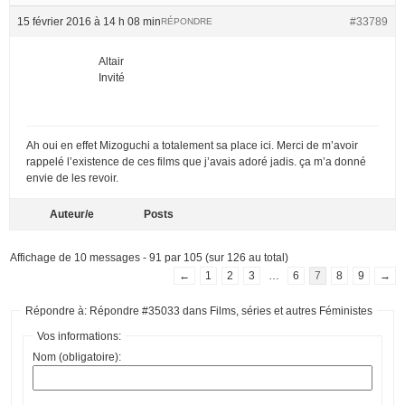
15 février 2016 à 14 h 08 min
#33789
RÉPONDRE
Altair
Invité
Ah oui en effet Mizoguchi a totalement sa place ici. Merci de m’avoir
rappelé l’existence de ces films que j’avais adoré jadis. ça m’a donné
envie de les revoir.
Auteur/e
Posts
Affichage de 10 messages - 91 par 105 (sur 126 au total)
←
1
2
3
…
6
7
8
9
→
Répondre à: Répondre #35033 dans Films, séries et autres Féministes
Vos informations:
Nom (obligatoire):