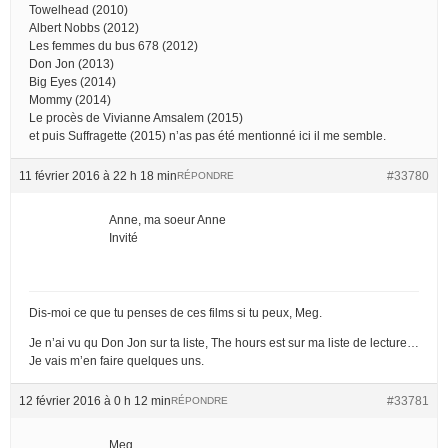
Towelhead (2010)
Albert Nobbs (2012)
Les femmes du bus 678 (2012)
Don Jon (2013)
Big Eyes (2014)
Mommy (2014)
Le procès de Vivianne Amsalem (2015)
et puis Suffragette (2015) n’as pas été mentionné ici il me semble.
11 février 2016 à 22 h 18 min
#33780
RÉPONDRE
Anne, ma soeur Anne
Invité
Dis-moi ce que tu penses de ces films si tu peux, Meg.
Je n’ai vu qu Don Jon sur ta liste, The hours est sur ma liste de lecture…
Je vais m’en faire quelques uns.
12 février 2016 à 0 h 12 min
#33781
RÉPONDRE
Meg