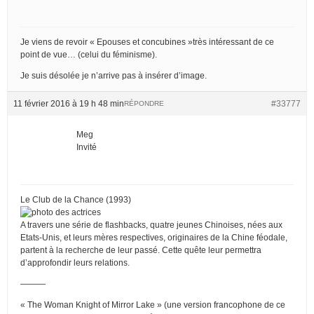
Je viens de revoir « Epouses et concubines »très intéressant de ce
point de vue… (celui du féminisme).
Je suis désolée je n’arrive pas à insérer d’image.
11 février 2016 à 19 h 48 min
#33777
RÉPONDRE
Meg
Invité
Le Club de la Chance (1993)
A travers une série de flashbacks, quatre jeunes Chinoises, nées aux
Etats-Unis, et leurs mères respectives, originaires de la Chine féodale,
partent à la recherche de leur passé. Cette quête leur permettra
d’approfondir leurs relations.
———
« The Woman Knight of Mirror Lake » (une version francophone de ce