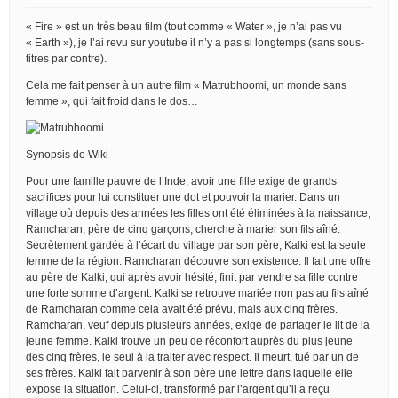
« Fire » est un très beau film (tout comme « Water », je n’ai pas vu
« Earth »), je l’ai revu sur youtube il n’y a pas si longtemps (sans sous-
titres par contre).
Cela me fait penser à un autre film « Matrubhoomi, un monde sans
femme », qui fait froid dans le dos…
Synopsis de Wiki
Pour une famille pauvre de l’Inde, avoir une fille exige de grands
sacrifices pour lui constituer une dot et pouvoir la marier. Dans un
village où depuis des années les filles ont été éliminées à la naissance,
Ramcharan, père de cinq garçons, cherche à marier son fils aîné.
Secrètement gardée à l’écart du village par son père, Kalki est la seule
femme de la région. Ramcharan découvre son existence. Il fait une offre
au père de Kalki, qui après avoir hésité, finit par vendre sa fille contre
une forte somme d’argent. Kalki se retrouve mariée non pas au fils aîné
de Ramcharan comme cela avait été prévu, mais aux cinq frères.
Ramcharan, veuf depuis plusieurs années, exige de partager le lit de la
jeune femme. Kalki trouve un peu de réconfort auprès du plus jeune
des cinq frères, le seul à la traiter avec respect. Il meurt, tué par un de
ses frères. Kalki fait parvenir à son père une lettre dans laquelle elle
expose la situation. Celui-ci, transformé par l’argent qu’il a reçu