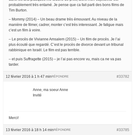
probablement très entamé. Je pense que ca fait parti des bons films de
Tim Burton.
– Mommy (2014) – Un beau drame très émouvant. Au niveau de la
manière de filmer, cadrer, monter c’est très interessant. Je fatigue mais
c’est un film à voire.
– Le procès de Vivianne Amsalem (2015) – Un film de procès. Je l’ai
plus écouté que regardé. C’est le procès de divorce devant un tribunal
rabbinique en Israël. Le film est pas terrible.
– et puis Suffragette (2015) – je l’ai pas encore vu, mais ca ne va pas
tarder.
12 février 2016 à 1 h 47 min
#33782
RÉPONDRE
Anne, ma soeur Anne
Invité
Merci!
13 février 2016 à 18 h 14 min
#33785
RÉPONDRE