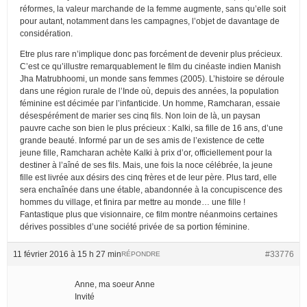
réformes, la valeur marchande de la femme augmente, sans qu’elle soit
pour autant, notamment dans les campagnes, l’objet de davantage de
considération.
Etre plus rare n’implique donc pas forcément de devenir plus précieux.
C’est ce qu’illustre remarquablement le film du cinéaste indien Manish
Jha Matrubhoomi, un monde sans femmes (2005). L’histoire se déroule
dans une région rurale de l’Inde où, depuis des années, la population
féminine est décimée par l’infanticide. Un homme, Ramcharan, essaie
désespérément de marier ses cinq fils. Non loin de là, un paysan
pauvre cache son bien le plus précieux : Kalki, sa fille de 16 ans, d’une
grande beauté. Informé par un de ses amis de l’existence de cette
jeune fille, Ramcharan achète Kalki à prix d’or, officiellement pour la
destiner à l’aîné de ses fils. Mais, une fois la noce célébrée, la jeune
fille est livrée aux désirs des cinq frères et de leur père. Plus tard, elle
sera enchaînée dans une étable, abandonnée à la concupiscence des
hommes du village, et finira par mettre au monde… une fille !
Fantastique plus que visionnaire, ce film montre néanmoins certaines
dérives possibles d’une société privée de sa portion féminine.
11 février 2016 à 15 h 27 min
#33776
RÉPONDRE
Anne, ma soeur Anne
Invité