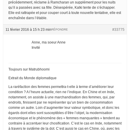
précédemment, réclame à Ramcharan un supplément pour les nuits
qu’il a passées avec sa fille. Désespérée, Kalki tente de s’échapper.
Elle est rattrapée et pour couper court à toute nouvelle tentative, elle est
enchaînée dans l’étable.
11 février 2016 à 15 h 23 min
#33775
RÉPONDRE
Anne, ma soeur Anne
Invité
Toujours sur Matrubhoomi
Extrait du Monde diplomatique
La raréfaction des femmes permettra-t-elle à terme d’améliorer leur
condition ? A l’heure actuelle, rien ne l’indique. En Chine et en Inde,
notamment, on assiste à une marchandisation des femmes, qui, par
endroits, finissent par ne représenter qu’un bien de consommation
comme un autre. Loin d’augmenter leur valeur symbolique, et donc les
égards dont elles sont susceptibles d’être l’objet, la modernisation
économique et le phénomène des « femmes manquantes » tendent au
contraire à accentuer leur chosification. C’est le cas en Inde, notamment
à travers le système de la dot. C’est aussi le cas en Chine, où, avec les