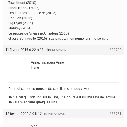
Towelhead (2010)
Albert Nobbs (2012)
Les femmes du bus 678 (2012)
Don Jon (2013)
Big Eyes (2014)
Mommy (2014)
Le procès de Vivianne Amsalem (2015)
et puis Suffragette (2015) n’as pas été mentionné ici il me semble.
11 février 2016 à 22 h 18 min
#33780
RÉPONDRE
Anne, ma soeur Anne
Invité
Dis-moi ce que tu penses de ces films si tu peux, Meg.
Je n’ai vu qu Don Jon sur ta liste, The hours est sur ma liste de lecture…
Je vais m’en faire quelques uns.
12 février 2016 à 0 h 12 min
#33781
RÉPONDRE
Meg