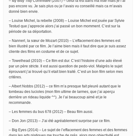
– Itty Bitty Titty Committee (2007) – celui là est dans ma liste mais je l’ai
pas encore vu. Je sais plus ou je l’avais vu conseillé mais ca m’avais
donné bien envie.
– Louise Michel, la rebelle (2008) – Louise Michel est jouée par Sylvie
Testud que j’apprecie alors j’ai passé un bon momment. C’est sur la
période de sa déportation.
– Nannerl, la sœur de Mozart (2010) – L’effacement des femmes est
bien illustré par ce film. Je l’aime bien mais il faut dire que je suis assez
cliente des films en costume et de ce sujet.
– Towelhead (2010) – Ce film est dur. C’est l’histoire d’une ado élevé
par un père stricte. Il est aussi question de pedo-viol. Malgrès le sujet
éprouvant j’ai trouvé qu’il etait bien traité. C’est un bon film selon mes
critères.
– Albert Nobbs (2012) – ce film m’a presque fait pleuré autant que le
tombeau des lucioles (mon film ultime de larmes, que j’ai aperçu
derrière un rideau liquide ^^). Je l’ai beaucoup aimé et je le
recommande.
– Les femmes du bus 678 (2012) – Beau film aussi.
– Don Jon (2013) – J’ai été agréablement surprise par ce film.
– Big Eyes (2014) – Le sujet de l’effacement des femmes et des femmes
dans les arts platiques me touche de près, alors mon objectivité est