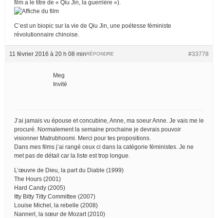
film a le titre de « Qiu Jin, la guerrière »).
C’est un biopic sur la vie de Qiu Jin, une poétesse féministe
révolutionnaire chinoise.
11 février 2016 à 20 h 08 min
#33778
RÉPONDRE
Meg
Invité
J’ai jamais vu épouse et concubine, Anne, ma soeur Anne. Je vais me le
procuré. Normalement la semaine prochaine je devrais pouvoir
visionner Matrubhoomi. Merci pour tes propositions.
Dans mes films j’ai rangé ceux ci dans la catégorie féministes. Je ne
met pas de détail car la liste est trop longue.
L’œuvre de Dieu, la part du Diable (1999)
The Hours (2001)
Hard Candy (2005)
Itty Bitty Titty Committee (2007)
Louise Michel, la rebelle (2008)
Nannerl, la sœur de Mozart (2010)