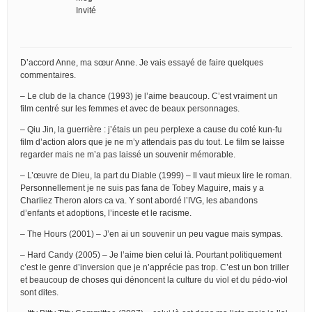
Invité
D’accord Anne, ma sœur Anne. Je vais essayé de faire quelques
commentaires.
– Le club de la chance (1993) je l’aime beaucoup. C’est vraiment un
film centré sur les femmes et avec de beaux personnages.
– Qiu Jin, la guerrière : j’étais un peu perplexe a cause du coté kun-fu
film d’action alors que je ne m’y attendais pas du tout. Le film se laisse
regarder mais ne m’a pas laissé un souvenir mémorable.
– L’œuvre de Dieu, la part du Diable (1999) – Il vaut mieux lire le roman.
Personnellement je ne suis pas fana de Tobey Maguire, mais y a
Charliez Theron alors ca va. Y sont abordé l’IVG, les abandons
d’enfants et adoptions, l’inceste et le racisme.
– The Hours (2001) – J’en ai un souvenir un peu vague mais sympas.
– Hard Candy (2005) – Je l’aime bien celui là. Pourtant politiquement
c’est le genre d’inversion que je n’apprécie pas trop. C’est un bon triller
et beaucoup de choses qui dénoncent la culture du viol et du pédo-viol
sont dites.