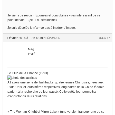
Je viens de revoir « Epouses et concubines »très intéressant de ce
point de vue… (celui du féminisme).
Je suis désolée je n’arrive pas à insérer d’image.
11 février 2016 à 19 h 48 min
#33777
RÉPONDRE
Meg
Invité
Le Club de la Chance (1993)
A travers une série de flashbacks, quatre jeunes Chinoises, nées aux
Etats-Unis, et leurs mères respectives, originaires de la Chine féodale,
partent à la recherche de leur passé. Cette quête leur permettra
d’approfondir leurs relations.
———
« The Woman Knight of Mirror Lake » (une version francophone de ce