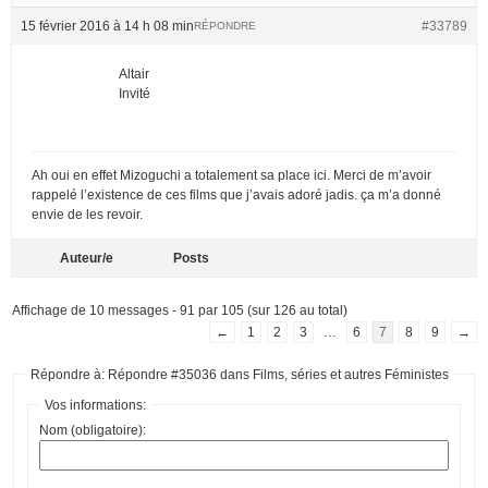
15 février 2016 à 14 h 08 min
#33789
RÉPONDRE
Altair
Invité
Ah oui en effet Mizoguchi a totalement sa place ici. Merci de m’avoir
rappelé l’existence de ces films que j’avais adoré jadis. ça m’a donné
envie de les revoir.
Auteur/e
Posts
Affichage de 10 messages - 91 par 105 (sur 126 au total)
←
1
2
3
…
6
7
8
9
→
Répondre à: Répondre #35036 dans Films, séries et autres Féministes
Vos informations:
Nom (obligatoire):