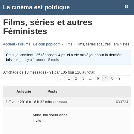
Le cinéma est politique
Films, séries et autres
Féministes
Accueil
›
Forums
›
Le coin pop-corn
›
Films
›
Films, séries et autres Féministes
Ce sujet contient 125 réponses, 4 ps. et a été mis à jour pour la dernière
fois par
, le
Il y a 1 année, 8 mois
.
Affichage de 10 messages - 91 par 105 (sur 126 au total)
←
1
2
3
…
6
7
8
9
→
Auteur/e
Posts
1 février 2016 à 16 h 32 min
#33724
RÉPONDRE
Anne, ma soeur Anne
Invité