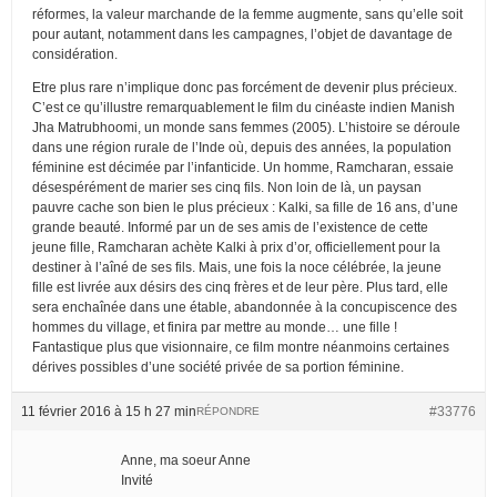
réformes, la valeur marchande de la femme augmente, sans qu’elle soit
pour autant, notamment dans les campagnes, l’objet de davantage de
considération.
Etre plus rare n’implique donc pas forcément de devenir plus précieux.
C’est ce qu’illustre remarquablement le film du cinéaste indien Manish
Jha Matrubhoomi, un monde sans femmes (2005). L’histoire se déroule
dans une région rurale de l’Inde où, depuis des années, la population
féminine est décimée par l’infanticide. Un homme, Ramcharan, essaie
désespérément de marier ses cinq fils. Non loin de là, un paysan
pauvre cache son bien le plus précieux : Kalki, sa fille de 16 ans, d’une
grande beauté. Informé par un de ses amis de l’existence de cette
jeune fille, Ramcharan achète Kalki à prix d’or, officiellement pour la
destiner à l’aîné de ses fils. Mais, une fois la noce célébrée, la jeune
fille est livrée aux désirs des cinq frères et de leur père. Plus tard, elle
sera enchaînée dans une étable, abandonnée à la concupiscence des
hommes du village, et finira par mettre au monde… une fille !
Fantastique plus que visionnaire, ce film montre néanmoins certaines
dérives possibles d’une société privée de sa portion féminine.
11 février 2016 à 15 h 27 min
#33776
RÉPONDRE
Anne, ma soeur Anne
Invité