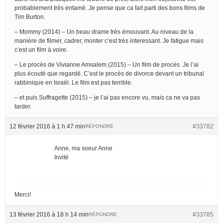
probablement très entamé. Je pense que ca fait parti des bons films de
Tim Burton.
– Mommy (2014) – Un beau drame très émouvant. Au niveau de la
manière de filmer, cadrer, monter c’est très interessant. Je fatigue mais
c’est un film à voire.
– Le procès de Vivianne Amsalem (2015) – Un film de procès. Je l’ai
plus écouté que regardé. C’est le procès de divorce devant un tribunal
rabbinique en Israël. Le film est pas terrible.
– et puis Suffragette (2015) – je l’ai pas encore vu, mais ca ne va pas
tarder.
12 février 2016 à 1 h 47 min
#33782
RÉPONDRE
Anne, ma soeur Anne
Invité
Merci!
13 février 2016 à 18 h 14 min
#33785
RÉPONDRE