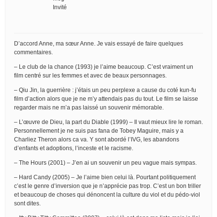
Invité
D’accord Anne, ma sœur Anne. Je vais essayé de faire quelques
commentaires.
– Le club de la chance (1993) je l’aime beaucoup. C’est vraiment un
film centré sur les femmes et avec de beaux personnages.
– Qiu Jin, la guerrière : j’étais un peu perplexe a cause du coté kun-fu
film d’action alors que je ne m’y attendais pas du tout. Le film se laisse
regarder mais ne m’a pas laissé un souvenir mémorable.
– L’œuvre de Dieu, la part du Diable (1999) – Il vaut mieux lire le roman.
Personnellement je ne suis pas fana de Tobey Maguire, mais y a
Charliez Theron alors ca va. Y sont abordé l’IVG, les abandons
d’enfants et adoptions, l’inceste et le racisme.
– The Hours (2001) – J’en ai un souvenir un peu vague mais sympas.
– Hard Candy (2005) – Je l’aime bien celui là. Pourtant politiquement
c’est le genre d’inversion que je n’apprécie pas trop. C’est un bon triller
et beaucoup de choses qui dénoncent la culture du viol et du pédo-viol
sont dites.