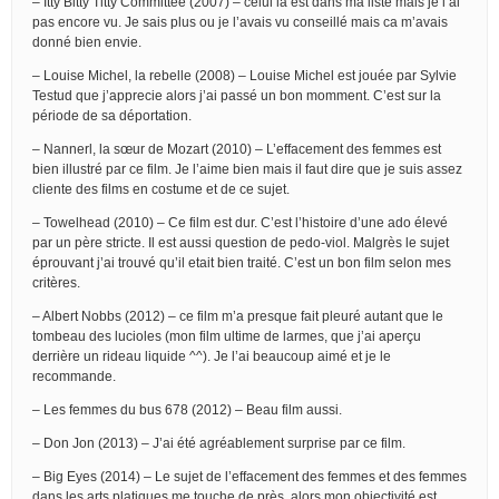
– Itty Bitty Titty Committee (2007) – celui là est dans ma liste mais je l’ai
pas encore vu. Je sais plus ou je l’avais vu conseillé mais ca m’avais
donné bien envie.
– Louise Michel, la rebelle (2008) – Louise Michel est jouée par Sylvie
Testud que j’apprecie alors j’ai passé un bon momment. C’est sur la
période de sa déportation.
– Nannerl, la sœur de Mozart (2010) – L’effacement des femmes est
bien illustré par ce film. Je l’aime bien mais il faut dire que je suis assez
cliente des films en costume et de ce sujet.
– Towelhead (2010) – Ce film est dur. C’est l’histoire d’une ado élevé
par un père stricte. Il est aussi question de pedo-viol. Malgrès le sujet
éprouvant j’ai trouvé qu’il etait bien traité. C’est un bon film selon mes
critères.
– Albert Nobbs (2012) – ce film m’a presque fait pleuré autant que le
tombeau des lucioles (mon film ultime de larmes, que j’ai aperçu
derrière un rideau liquide ^^). Je l’ai beaucoup aimé et je le
recommande.
– Les femmes du bus 678 (2012) – Beau film aussi.
– Don Jon (2013) – J’ai été agréablement surprise par ce film.
– Big Eyes (2014) – Le sujet de l’effacement des femmes et des femmes
dans les arts platiques me touche de près, alors mon objectivité est