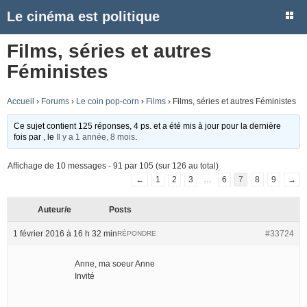
Le cinéma est politique
Films, séries et autres
Féministes
Accueil
›
Forums
›
Le coin pop-corn
›
Films
›
Films, séries et autres Féministes
Ce sujet contient 125 réponses, 4 ps. et a été mis à jour pour la dernière
fois par
, le
Il y a 1 année, 8 mois
.
Affichage de 10 messages - 91 par 105 (sur 126 au total)
←
1
2
3
…
6
7
8
9
→
Auteur/e
Posts
1 février 2016 à 16 h 32 min
#33724
RÉPONDRE
Anne, ma soeur Anne
Invité