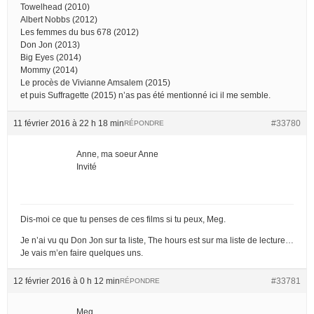
Towelhead (2010)
Albert Nobbs (2012)
Les femmes du bus 678 (2012)
Don Jon (2013)
Big Eyes (2014)
Mommy (2014)
Le procès de Vivianne Amsalem (2015)
et puis Suffragette (2015) n’as pas été mentionné ici il me semble.
11 février 2016 à 22 h 18 min
#33780
RÉPONDRE
Anne, ma soeur Anne
Invité
Dis-moi ce que tu penses de ces films si tu peux, Meg.
Je n’ai vu qu Don Jon sur ta liste, The hours est sur ma liste de lecture…
Je vais m’en faire quelques uns.
12 février 2016 à 0 h 12 min
#33781
RÉPONDRE
Meg