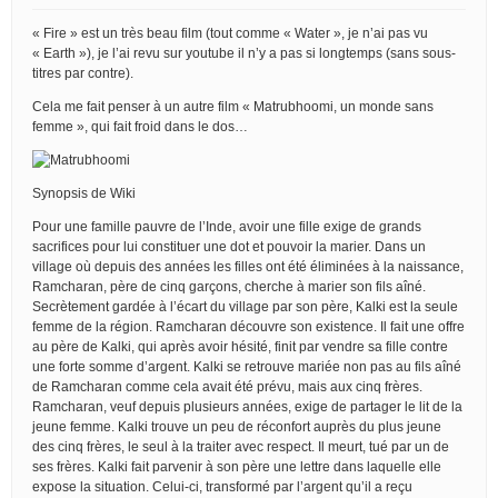
« Fire » est un très beau film (tout comme « Water », je n’ai pas vu
« Earth »), je l’ai revu sur youtube il n’y a pas si longtemps (sans sous-
titres par contre).
Cela me fait penser à un autre film « Matrubhoomi, un monde sans
femme », qui fait froid dans le dos…
Synopsis de Wiki
Pour une famille pauvre de l’Inde, avoir une fille exige de grands
sacrifices pour lui constituer une dot et pouvoir la marier. Dans un
village où depuis des années les filles ont été éliminées à la naissance,
Ramcharan, père de cinq garçons, cherche à marier son fils aîné.
Secrètement gardée à l’écart du village par son père, Kalki est la seule
femme de la région. Ramcharan découvre son existence. Il fait une offre
au père de Kalki, qui après avoir hésité, finit par vendre sa fille contre
une forte somme d’argent. Kalki se retrouve mariée non pas au fils aîné
de Ramcharan comme cela avait été prévu, mais aux cinq frères.
Ramcharan, veuf depuis plusieurs années, exige de partager le lit de la
jeune femme. Kalki trouve un peu de réconfort auprès du plus jeune
des cinq frères, le seul à la traiter avec respect. Il meurt, tué par un de
ses frères. Kalki fait parvenir à son père une lettre dans laquelle elle
expose la situation. Celui-ci, transformé par l’argent qu’il a reçu