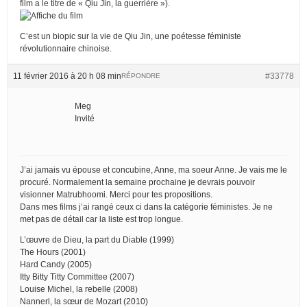
film a le titre de « Qiu Jin, la guerrière »).
C’est un biopic sur la vie de Qiu Jin, une poétesse féministe
révolutionnaire chinoise.
11 février 2016 à 20 h 08 min
#33778
RÉPONDRE
Meg
Invité
J’ai jamais vu épouse et concubine, Anne, ma soeur Anne. Je vais me le
procuré. Normalement la semaine prochaine je devrais pouvoir
visionner Matrubhoomi. Merci pour tes propositions.
Dans mes films j’ai rangé ceux ci dans la catégorie féministes. Je ne
met pas de détail car la liste est trop longue.
L’œuvre de Dieu, la part du Diable (1999)
The Hours (2001)
Hard Candy (2005)
Itty Bitty Titty Committee (2007)
Louise Michel, la rebelle (2008)
Nannerl, la sœur de Mozart (2010)