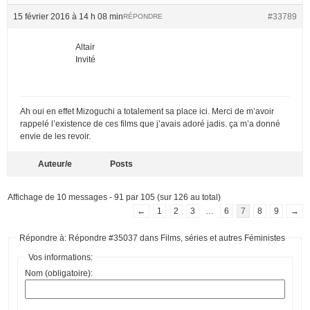
15 février 2016 à 14 h 08 min
#33789
RÉPONDRE
Altair
Invité
Ah oui en effet Mizoguchi a totalement sa place ici. Merci de m’avoir
rappelé l’existence de ces films que j’avais adoré jadis. ça m’a donné
envie de les revoir.
Auteur/e
Posts
Affichage de 10 messages - 91 par 105 (sur 126 au total)
←
1
2
3
…
6
7
8
9
→
Répondre à: Répondre #35037 dans Films, séries et autres Féministes
Vos informations:
Nom (obligatoire):