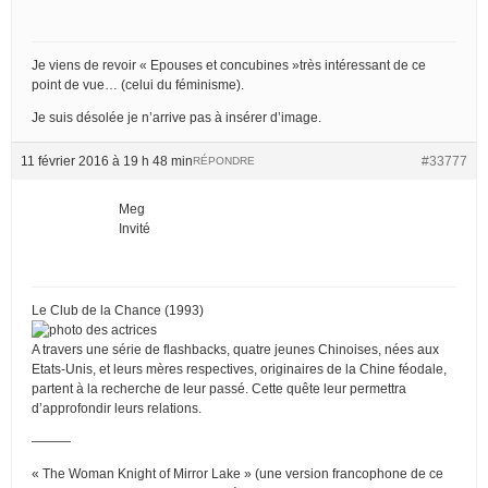
Je viens de revoir « Epouses et concubines »très intéressant de ce
point de vue… (celui du féminisme).
Je suis désolée je n’arrive pas à insérer d’image.
11 février 2016 à 19 h 48 min
#33777
RÉPONDRE
Meg
Invité
Le Club de la Chance (1993)
A travers une série de flashbacks, quatre jeunes Chinoises, nées aux
Etats-Unis, et leurs mères respectives, originaires de la Chine féodale,
partent à la recherche de leur passé. Cette quête leur permettra
d’approfondir leurs relations.
———
« The Woman Knight of Mirror Lake » (une version francophone de ce