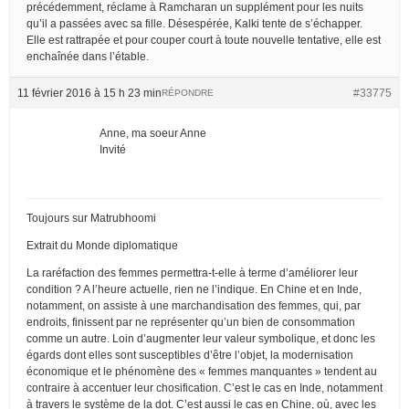
précédemment, réclame à Ramcharan un supplément pour les nuits
qu’il a passées avec sa fille. Désespérée, Kalki tente de s’échapper.
Elle est rattrapée et pour couper court à toute nouvelle tentative, elle est
enchaînée dans l’étable.
11 février 2016 à 15 h 23 min
#33775
RÉPONDRE
Anne, ma soeur Anne
Invité
Toujours sur Matrubhoomi
Extrait du Monde diplomatique
La raréfaction des femmes permettra-t-elle à terme d’améliorer leur
condition ? A l’heure actuelle, rien ne l’indique. En Chine et en Inde,
notamment, on assiste à une marchandisation des femmes, qui, par
endroits, finissent par ne représenter qu’un bien de consommation
comme un autre. Loin d’augmenter leur valeur symbolique, et donc les
égards dont elles sont susceptibles d’être l’objet, la modernisation
économique et le phénomène des « femmes manquantes » tendent au
contraire à accentuer leur chosification. C’est le cas en Inde, notamment
à travers le système de la dot. C’est aussi le cas en Chine, où, avec les