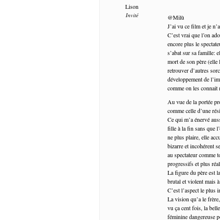
Lison
Invité
@Milù
J’ai vu ce film et je n’
C’est vrai que l’on ad
encore plus le spectate
s’abat sur sa famille: e
mort de son père (elle l
retrouver d’autres sorci
développement de l’imag
comme on les connait 
Au vue de la portée pro
comme celle d’une résis
Ce qui m’a énervé aussi
fille à la fin sans qu
ne plus plaire, elle ac
bizarre et incohérent s
au spectateur comme to
progressifs et plus réal
La figure du père est 
brutal et violent mais
C’est l’aspect le plus 
La vision qu’a le frè
vu ça cent fois, la bel
féminine dangereuse po