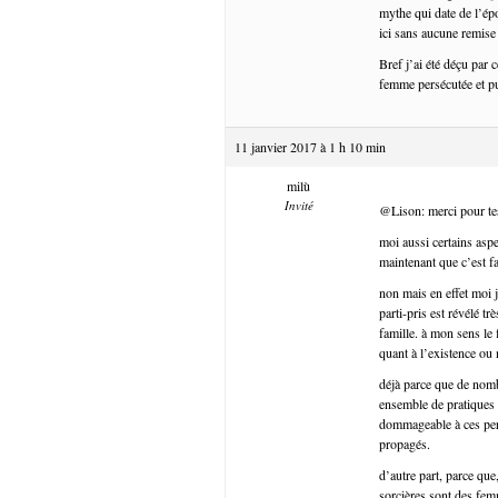
mythe qui date de l’ép
ici sans aucune remise
Bref j’ai été déçu par 
femme persécutée et pu
11 janvier 2017 à 1 h 10 min
milù
Invité
@Lison: merci pour te
moi aussi certains aspe
maintenant que c’est 
non mais en effet moi 
parti-pris est révélé tr
famille. à mon sens le 
quant à l’existence ou 
déjà parce que de nomb
ensemble de pratiques (
dommageable à ces pers
propagés.
d’autre part, parce que
sorcières sont des fem