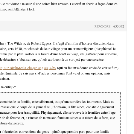
Elle est violée à la suite d’une soirée bien arrosée. Le téléfilm décrit la façon dont les
t souvent blâmées à tort.
#35032
RÉPONDRE
ilm « The Witch », de Robert Eggers. Il s’agit d’un film d’horreur étasunien dans
taine, vers 1630, est chassée de leur village pour un crime religieux (blasphème? le
mmis par le père. isolées à la lisière d’une forêt sauvage, iels galèrent pour survivre,
de désastres s’abat sur eux qu’iels attribuent à un sort jeté par une sorcière.
ritt, sur BitchMedia <b>(en anglais)</b>
(qui en fait m’a donné envie de voir le film)
tée féministe. Je sais pas si d’autres personnes l’ont vu et on une opinion, mais
nvaincu.
 la critique:
e crainte de sa famille, ostensiblement, est qu’une sorcière les tourmente. Mais au
n réalise que le corps de la jeune fille [Thomasin, la fille ainée] constitue également
menace pour leur tranquillité. Physiquement, elle se trouve à la frontière entre l’age
ge de de femme, et, à l’instar de la maison familiale située à la lisière de la foret, elle
itoire dangereux.
s’écarte des conventions du genre : plutôt que prendre parti pour une famille