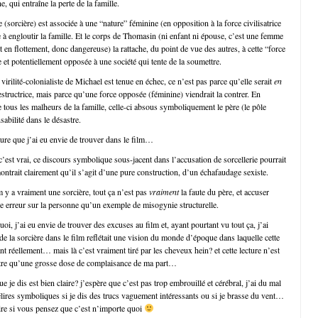
 qui entraîne la perte de la famille.
 (sorcière) est associée à une “nature” féminine (en opposition à la force civilisatrice
 à engloutir la famille. Et le corps de Thomasin (ni enfant ni épouse, c’est une femme
st en flottement, donc dangereuse) la rattache, du point de vue des autres, à cette “force
e et potentiellement opposée à une société qui tente de la soumettre.
 virilité-colonialiste de Michael est tenue en échec, ce n’est pas parce qu’elle serait
en
structrice, mais parce qu’une force opposée (féminine) viendrait la contrer. En
tous les malheurs de la famille, celle-ci absous symboliquement le père (le pôle
abilité dans le désastre.
cture que j’ai eu envie de trouver dans le film…
’est vrai, ce discours symbolique sous-jacent dans l’accusation de sorcellerie pourrait
montrait clairement qu’il s’agit d’une pure construction, d’un échafaudage sexiste.
m y a vraiment une sorcière, tout ça n’est pas
vraiment
la faute du père, et accuser
e erreur sur la personne qu’un exemple de misogynie structurelle.
uoi, j’ai eu envie de trouver des excuses au film et, ayant pourtant vu tout ça, j’ai
de la sorcière dans le film reflétait une vision du monde d’époque dans laquelle cette
nt réellement… mais là c’est vraiment tiré par les cheveux hein? et cette lecture n’est
utre qu’une grosse dose de complaisance de ma part…
que je dis est bien claire? j’espère que c’est pas trop embrouillé et cérébral, j’ai du mal
élires symboliques si je dis des trucs vaguement intéressants ou si je brasse du vent…
dire si vous pensez que c’est n’importe quoi