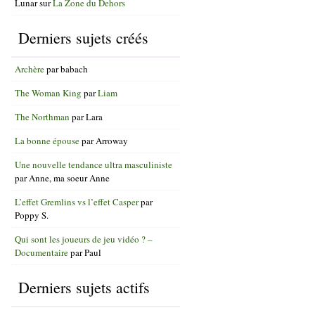
Lunar
sur
La Zone du Dehors
Derniers sujets créés
Archère
par
babach
The Woman King
par
Liam
The Northman
par
Lara
La bonne épouse
par
Arroway
Une nouvelle tendance ultra masculiniste
par
Anne, ma soeur Anne
L’effet Gremlins vs l’effet Casper
par
Poppy S.
Qui sont les joueurs de jeu vidéo ? –
Documentaire
par
Paul
Derniers sujets actifs