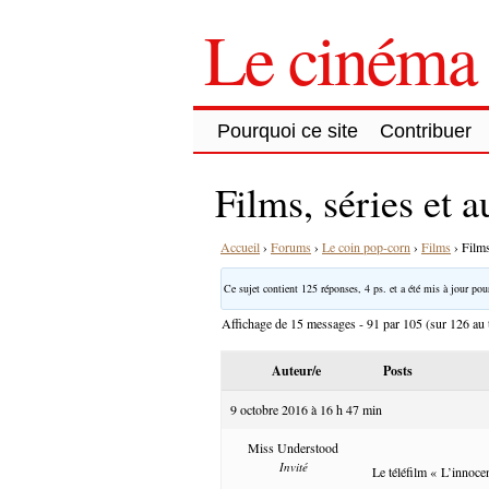
Le cinéma 
Pourquoi ce site
Contribuer
Films, séries et 
Accueil
›
Forums
›
Le coin pop-corn
›
Films
›
Films
Ce sujet contient 125 réponses, 4 ps. et a été mis à jour pour
Affichage de 15 messages - 91 par 105 (sur 126 au t
Auteur/e
Posts
9 octobre 2016 à 16 h 47 min
Miss Understood
Invité
Le téléfilm « L’innocen