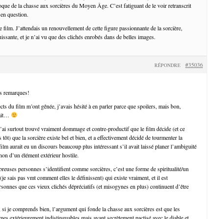
oque de la chasse aux sorcières du Moyen Âge. C’est fatiguant de le voir retranscrit
 en question.
ce film. J’attendais un renouvellement de cette figure passionnante de la sorcière,
issante, et je n’ai vu que des clichés enrobés dans de belles images.
#35036
RÉPONDRE
s remarques!
cts du film m’ont gênée, j’avais hésité à en parler parce que spoilers, mais bon,
fait…
j’ai surtout trouvé vraiment dommage et contre-productif que le film décide (et ce
ès tôt) que la sorcière existe bel et bien, et a effectivement décidé de tourmenter la
film aurait eu un discours beaucoup plus intéressant s’il avait laissé planer l’ambiguité
non d’un élément extérieur hostile.
reuses personnes s’identifient comme sorcières, c’est une forme de spiritualité/un
je sais pas vmt comment elles le définissent) qui existe vraiment, et il est
onnes que ces vieux clichés dépréciatifs (et misogynes en plus) continuent d’être
, si je comprends bien, l’argument qui fonde la chasse aux sorcières est que les
mes extérieurement indistinguables mais ayant secrètement pactisé avec le diable et