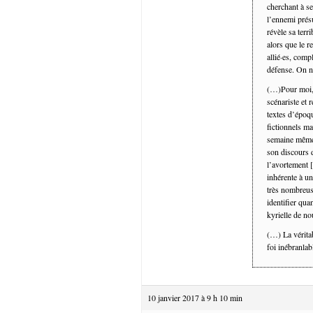
cherchant à se
l’ennemi prés
révèle sa terr
alors que le r
allié·es, comp
défense. On n
(…)Pour moi, l
scénariste et 
textes d’époqu
fictionnels ma
semaine même 
son discours 
l’avortement [
inhérente à u
très nombreuse
identifier qua
kyrielle de no
(…) La véritab
foi inébranlab
10 janvier 2017 à 9 h 10 min