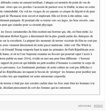
 défendre contre un ennemi terrifiant, l’attaque est montrée du point de vue de
umé. Alors que ses proches l’accusent de pactiser avec le Diable, la mise en scène
ible vulnérabilité. On voit les visages de ses parents se crisper de dégoût et de peur
egard de Thomasin reste ouvert et implorant. Elle est livrée à elle-même, sans
lètement paniquée. Et pourtant elle se tourne vers ses juges, les bras ouverts, sans
e peut que craindre pour sa sécurité physique.
es forces surnaturelles du film recèlent une horreur qui, elle, est bien réelle. Le
réalisateur Robert Eggers a directement tiré la plus grande partie des dialogues de
e sur la sorcellerie. La plupart des moments de terreur viscérale du film ne sont pas
is nous viennent directement de notre passé américain. Aller voir The Witch la
où Donald Trump remporte haut la main les primaires du Parti Républicain avec
de haine, et où la Cour Supreme examine un dossier qui pourrait saper l’accès à
texte publié en mars 2016], éveille en moi une peur bien différente : l’horreur
n rapport de pouvoir qui habilite un petit nombre d’hommes à contrôler le corps de
s personnes. Les fondements puritains de notre culture ne sont pas difficiles à
nd les Républicains invoquent le besoin de ‘protéger’ les femmes pour justifier une
uvelles lois qui empiètent sur notre autonomie corporelle.
le terreur n’était pas une sorcière cachée dans les bois mais bien les hommes à la
le, décidant pieusement du sort des femmes qui les entourent.
#35033
RÉPONDRE