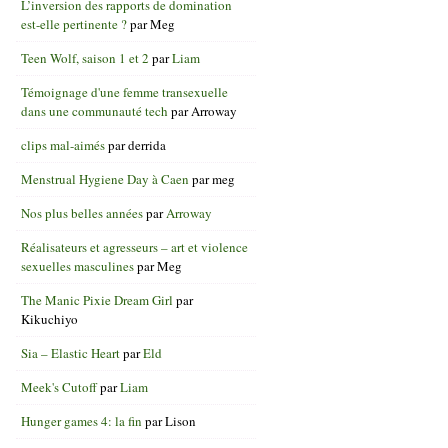
L’inversion des rapports de domination
est-elle pertinente ?
par
Meg
Teen Wolf, saison 1 et 2
par
Liam
Témoignage d'une femme transexuelle
dans une communauté tech
par
Arroway
clips mal-aimés
par
derrida
Menstrual Hygiene Day à Caen
par
meg
Nos plus belles années
par
Arroway
Réalisateurs et agresseurs – art et violence
sexuelles masculines
par
Meg
The Manic Pixie Dream Girl
par
Kikuchiyo
Sia – Elastic Heart
par
Eld
Meek's Cutoff
par
Liam
Hunger games 4: la fin
par
Lison