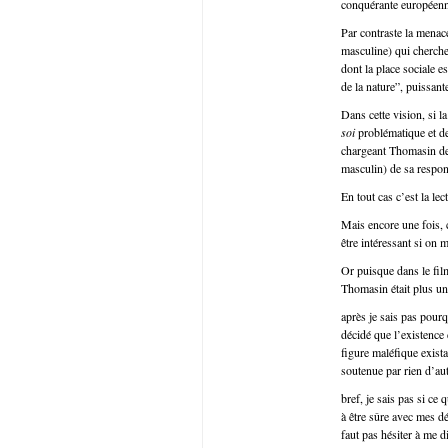
conquérante européenne,
Par contraste la menace
masculine) qui cherche
dont la place sociale e
de la nature”, puissant
Dans cette vision, si la
soi
problématique et de
chargeant Thomasin de 
masculin) de sa respons
En tout cas c’est la le
Mais encore une fois, c
être intéressant si on 
Or puisque dans le fil
Thomasin était plus un
après je sais pas pourq
décidé que l’existence 
figure maléfique exista
soutenue par rien d’a
bref, je sais pas si ce 
à être sûre avec mes d
faut pas hésiter à me 