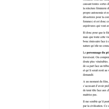
causant toutes sortes 
la relecture féministe 
propre autonomie et re
désastreux pour la co
femmes) et est donc c
enjolivures qui vont a
Et donc pour que le film
mais que toute cette v
bouc émissaire face à u
nature qu’elle ne conna
Le
personnage du pè
traversent. On compren
doute plus vénérables.
de sa part face au trib
et qu’il serait resté au 
demandé.
A un moment du film, fa
s’accusant d’avoir péché
de tenir tête face aux 
maitrise pas.
Il me semble qu’il peut
par la civilisation. Ce 