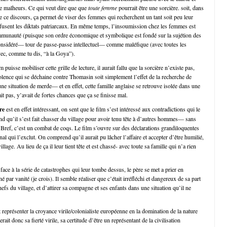
de malheurs. Ce qui veut dire que que
toute femme
pourrait être une sorcière. soit, dans
de ce discours, ça permet de viser des femmes qui recherchent un tant soit peu leur
fusent les diktats patriarcaux. En même temps, l’insoumission chez les femmes est
mmunauté (puisque son ordre économique et symbolique est fondé sur la sujétion des
onsidéré— tour de passe-passe intellectuel— comme maléfique (avec toutes les
vec, comme tu dis, “à la Goya”).
 puisse mobiliser cette grille de lecture, il aurait fallu que la sorcière n’existe pas,
iolence qui se déchaine contre Thomasin soit simplement l’effet de la recherche de
ne situation de merde— et en effet, cette famille anglaise se retrouve isolée dans une
it pas, y’avait de fortes chances que ça se finisse mal.
re
est en effet intéressant, on sent que le film s’est intéressé aux contradictions qui le
d qu’il s’est fait chasser du village pour avoir tenu tête à d’autres hommes— sans
 Bref, c’est un combat de coqs. Le film s’ouvre sur des déclarations grandiloquentes
unal qui l’exclut. On comprend qu’il aurait pu lâcher l’affaire et accepter d’être humilié,
village. Au lieu de ça il leur tient tête et est chassé- avec toute sa famille qui n’a rien
ce à la série de catastrophes qui leur tombe dessus, le père se met a prier en
 par vanité (je crois). Il semble réaliser que c’était irréfléchi et dangereux de sa part
chefs du village, et d’attirer sa compagne et ses enfants dans une situation qu’il ne
 représenter la croyance virile/colonialiste européenne en la domination de la nature
serait donc sa fierté virile, sa certitude d’être un représentant de la civilisation