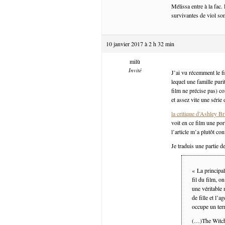
Mélissa entre à la fac. 
survivantes de viol son
10 janvier 2017 à 2 h 32 min
milù
Invité
J’ai vu récemment le f
lequel une famille puri
film ne précise pas) co
et assez vite une série 
la critique d’Ashley B
voit en ce film une por
l’article m’a plutôt co
Je traduis une partie de
« La principal
fil du film, o
une véritable 
de fille et l’a
occupe un terr
(…)The Witch 