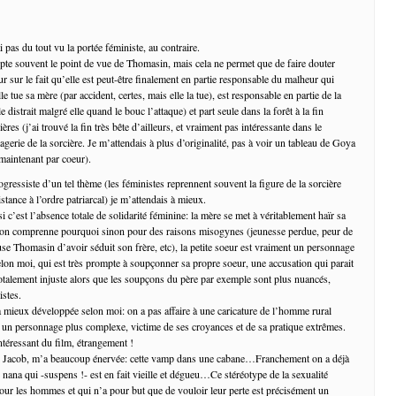
ai pas du tout vu la portée féministe, au contraire.
opte souvent le point de vue de Thomasin, mais cela ne permet que de faire douter
ur sur le fait qu’elle est peut-être finalement en partie responsable du malheur qui
lle tue sa mère (par accident, certes, mais elle la tue), est responsable en partie de la
e distrait malgré elle quand le bouc l’attaque) et part seule dans la forêt à la fin
ères (j’ai trouvé la fin très bête d’ailleurs, et vraiment pas intéressante dans le
erie de la sorcière. Je m’attendais à plus d’originalité, pas à voir un tableau de Goya
maintenant par coeur).
gressiste d’un tel thème (les féministes reprennent souvent la figure de la sorcière
tance à l’ordre patriarcal) je m’attendais à mieux.
 c’est l’absence totale de solidarité féminine: la mère se met à véritablement haïr sa
e l’on comprenne pourquoi sinon pour des raisons misogynes (jeunesse perdue, peur de
cuse Thomasin d’avoir séduit son frère, etc), la petite soeur est vraiment un personnage
elon moi, qui est très prompte à soupçonner sa propre soeur, une accusation qui parait
talement injuste alors que les soupçons du père par exemple sont plus nuancés,
istes.
la mieux développée selon moi: on a pas affaire à une caricature de l’homme rural
 à un personnage plus complexe, victime de ses croyances et de sa pratique extrêmes.
intéressant du film, étrangement !
re, Jacob, m’a beaucoup énervée: cette vamp dans une cabane…Franchement on a déjà
le nana qui -suspens !- est en fait vieille et dégueu…Ce stéréotype de la sexualité
ur les hommes et qui n’a pour but que de vouloir leur perte est précisément un