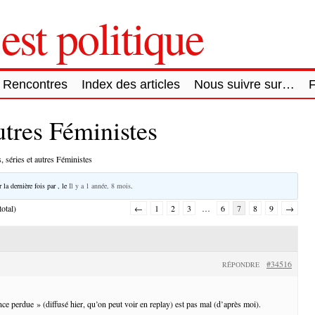
est politique
Rencontres
Index des articles
Nous suivre sur…
autres Féministes
, séries et autres Féministes
 la dernière fois par
, le
Il y a 1 année, 8 mois
.
otal)
←
1
2
3
…
6
7
8
9
→
#34516
RÉPONDRE
ce perdue » (diffusé hier, qu’on peut voir en replay) est pas mal (d’après moi).