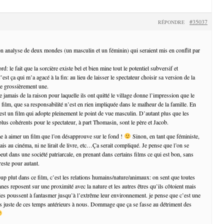
#35037
RÉPONDRE
ton analyse de deux mondes (un masculin et un féminin) qui seraient mis en conflit par
d: le fait que la sorcière existe bel et bien mine tout le potentiel subversif et
est ça qui m’a agacé à la fin: au lieu de laisser le spectateur choisir sa version de la
se grossièrement une.
le jamais de la raison pour laquelle ils ont quitté le village donne l’impression que le
 film, que sa responsabilité n’est en rien impliquée dans le malheur de la famille. En
’est un film qui adopte pleinement le point de vue masculin. D’autant plus que les
lus cohérents pour le spectateur, à part Thomasin, sont le père et Jacob.
me à aimer un film que l’on désapprouve sur le fond !
Sinon, en tant que féministe,
ais au cinéma, ni ne lirait de livre, etc…Ça serait compliqué. Je pense que l’on se
ut dans une société patriarcale, en prenant dans certains films ce qui est bon, sans
reste pour autant.
p plut dans ce film, c’est les relations humains/nature/animaux: on sent que toutes
nes reposent sur une proximité avec la nature et les autres êtres qu’ils côtoient mais
les poussent à fantasmer jusqu’à l’extrême leur environnement. je pense que c’est une
ès juste de ces temps antérieurs à nous. Dommage que ça se fasse au détriment des