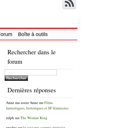
Forum
Boîte à outils
Rechercher dans le
forum
Dernières réponses
Anne ma soeur Anne
sur
Films
fantastiques, historiques et SF féministes
ralph
sur
The Woman King
exodus
sur
le sexisme comme strategie