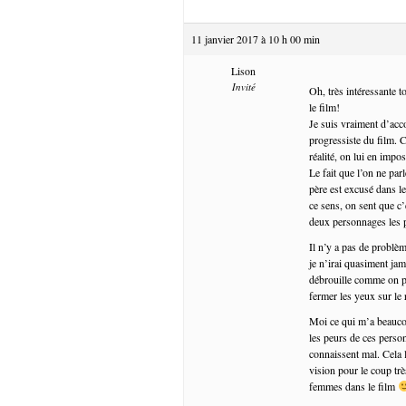
11 janvier 2017 à 10 h 00 min
Lison
Invité
Oh, très intéressante 
le film!
Je suis vraiment d’accor
progressiste du film. C’
réalité, on lui en impo
Le fait que l’on ne par
père est excusé dans le
ce sens, on sent que c
deux personnages les p
Il n’y a pas de problè
je n’irai quasiment jam
débrouille comme on pe
fermer les yeux sur le 
Moi ce qui m’a beaucou
les peurs de ces person
connaissent mal. Cela 
vision pour le coup tr
femmes dans le film