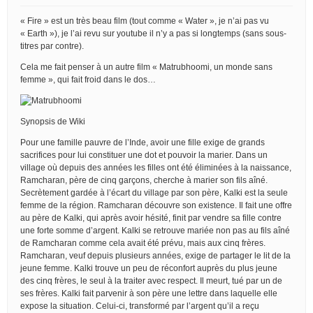
« Fire » est un très beau film (tout comme « Water », je n’ai pas vu
« Earth »), je l’ai revu sur youtube il n’y a pas si longtemps (sans sous-
titres par contre).
Cela me fait penser à un autre film « Matrubhoomi, un monde sans
femme », qui fait froid dans le dos…
Synopsis de Wiki
Pour une famille pauvre de l’Inde, avoir une fille exige de grands
sacrifices pour lui constituer une dot et pouvoir la marier. Dans un
village où depuis des années les filles ont été éliminées à la naissance,
Ramcharan, père de cinq garçons, cherche à marier son fils aîné.
Secrètement gardée à l’écart du village par son père, Kalki est la seule
femme de la région. Ramcharan découvre son existence. Il fait une offre
au père de Kalki, qui après avoir hésité, finit par vendre sa fille contre
une forte somme d’argent. Kalki se retrouve mariée non pas au fils aîné
de Ramcharan comme cela avait été prévu, mais aux cinq frères.
Ramcharan, veuf depuis plusieurs années, exige de partager le lit de la
jeune femme. Kalki trouve un peu de réconfort auprès du plus jeune
des cinq frères, le seul à la traiter avec respect. Il meurt, tué par un de
ses frères. Kalki fait parvenir à son père une lettre dans laquelle elle
expose la situation. Celui-ci, transformé par l’argent qu’il a reçu