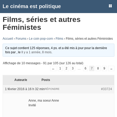
Le cinéma est politique
Films, séries et autres
Féministes
Accueil
›
Forums
›
Le coin pop-corn
›
Films
›
Films, séries et autres Féministes
Ce sujet contient 125 réponses, 4 ps. et a été mis à jour pour la dernière
fois par
, le
Il y a 1 année, 8 mois
.
Affichage de 10 messages - 91 par 105 (sur 126 au total)
←
1
2
3
…
6
7
8
9
→
Auteur/e
Posts
1 février 2016 à 16 h 32 min
#33724
RÉPONDRE
Anne, ma soeur Anne
Invité