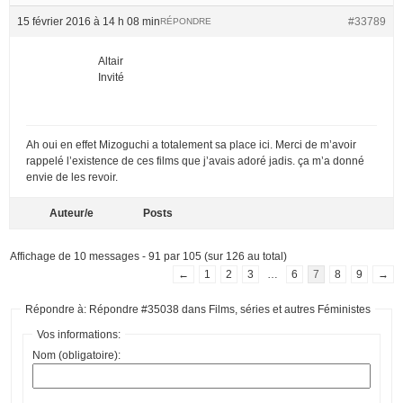
15 février 2016 à 14 h 08 min
#33789
RÉPONDRE
Altair
Invité
Ah oui en effet Mizoguchi a totalement sa place ici. Merci de m’avoir
rappelé l’existence de ces films que j’avais adoré jadis. ça m’a donné
envie de les revoir.
Auteur/e
Posts
Affichage de 10 messages - 91 par 105 (sur 126 au total)
←
1
2
3
…
6
7
8
9
→
Répondre à: Répondre #35038 dans Films, séries et autres Féministes
Vos informations:
Nom (obligatoire):