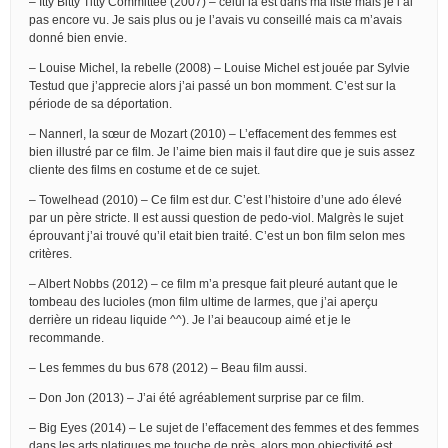
– Itty Bitty Titty Committee (2007) – celui là est dans ma liste mais je l’ai
pas encore vu. Je sais plus ou je l’avais vu conseillé mais ca m’avais
donné bien envie.
– Louise Michel, la rebelle (2008) – Louise Michel est jouée par Sylvie
Testud que j’apprecie alors j’ai passé un bon momment. C’est sur la
période de sa déportation.
– Nannerl, la sœur de Mozart (2010) – L’effacement des femmes est
bien illustré par ce film. Je l’aime bien mais il faut dire que je suis assez
cliente des films en costume et de ce sujet.
– Towelhead (2010) – Ce film est dur. C’est l’histoire d’une ado élevé
par un père stricte. Il est aussi question de pedo-viol. Malgrès le sujet
éprouvant j’ai trouvé qu’il etait bien traité. C’est un bon film selon mes
critères.
– Albert Nobbs (2012) – ce film m’a presque fait pleuré autant que le
tombeau des lucioles (mon film ultime de larmes, que j’ai aperçu
derrière un rideau liquide ^^). Je l’ai beaucoup aimé et je le
recommande.
– Les femmes du bus 678 (2012) – Beau film aussi.
– Don Jon (2013) – J’ai été agréablement surprise par ce film.
– Big Eyes (2014) – Le sujet de l’effacement des femmes et des femmes
dans les arts platiques me touche de près, alors mon objectivité est