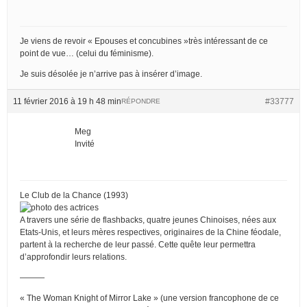
Je viens de revoir « Epouses et concubines »très intéressant de ce
point de vue… (celui du féminisme).
Je suis désolée je n’arrive pas à insérer d’image.
11 février 2016 à 19 h 48 min
#33777
RÉPONDRE
Meg
Invité
Le Club de la Chance (1993)
A travers une série de flashbacks, quatre jeunes Chinoises, nées aux
Etats-Unis, et leurs mères respectives, originaires de la Chine féodale,
partent à la recherche de leur passé. Cette quête leur permettra
d’approfondir leurs relations.
———
« The Woman Knight of Mirror Lake » (une version francophone de ce