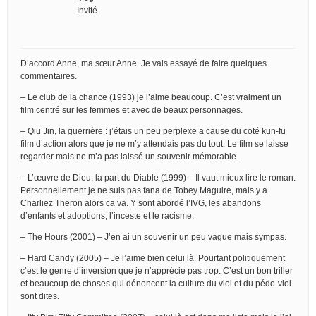
Invité
D’accord Anne, ma sœur Anne. Je vais essayé de faire quelques
commentaires.
– Le club de la chance (1993) je l’aime beaucoup. C’est vraiment un
film centré sur les femmes et avec de beaux personnages.
– Qiu Jin, la guerrière : j’étais un peu perplexe a cause du coté kun-fu
film d’action alors que je ne m’y attendais pas du tout. Le film se laisse
regarder mais ne m’a pas laissé un souvenir mémorable.
– L’œuvre de Dieu, la part du Diable (1999) – Il vaut mieux lire le roman.
Personnellement je ne suis pas fana de Tobey Maguire, mais y a
Charliez Theron alors ca va. Y sont abordé l’IVG, les abandons
d’enfants et adoptions, l’inceste et le racisme.
– The Hours (2001) – J’en ai un souvenir un peu vague mais sympas.
– Hard Candy (2005) – Je l’aime bien celui là. Pourtant politiquement
c’est le genre d’inversion que je n’apprécie pas trop. C’est un bon triller
et beaucoup de choses qui dénoncent la culture du viol et du pédo-viol
sont dites.