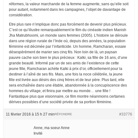
réformes, la valeur marchande de la femme augmente, sans qu’elle soit
pour autant, notamment dans les campagnes, l’objet de davantage de
considération.
Etre plus rare n’implique donc pas forcément de devenir plus précieux.
C’est ce qu’illustre remarquablement le film du cinéaste indien Manish
Jha Matrubhoomi, un monde sans femmes (2005). L’histoire se déroule
dans une région rurale de l’Inde où, depuis des années, la population
féminine est décimée par l’infanticide. Un homme, Ramcharan, essaie
désespérément de marier ses cinq fils. Non loin de là, un paysan
pauvre cache son bien le plus précieux : Kalki, sa fille de 16 ans, d’une
grande beauté. Informé par un de ses amis de l’existence de cette
jeune fille, Ramcharan achète Kalki à prix d’or, officiellement pour la
destiner à l’aîné de ses fils. Mais, une fois la noce célébrée, la jeune
fille est livrée aux désirs des cinq frères et de leur père. Plus tard, elle
sera enchaînée dans une étable, abandonnée à la concupiscence des
hommes du village, et finira par mettre au monde… une fille !
Fantastique plus que visionnaire, ce film montre néanmoins certaines
dérives possibles d’une société privée de sa portion féminine.
11 février 2016 à 15 h 27 min
#33776
RÉPONDRE
Anne, ma soeur Anne
Invité