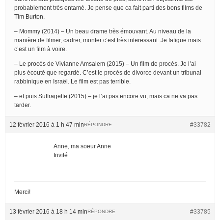
probablement très entamé. Je pense que ca fait parti des bons films de
Tim Burton.
– Mommy (2014) – Un beau drame très émouvant. Au niveau de la
manière de filmer, cadrer, monter c’est très interessant. Je fatigue mais
c’est un film à voire.
– Le procès de Vivianne Amsalem (2015) – Un film de procès. Je l’ai
plus écouté que regardé. C’est le procès de divorce devant un tribunal
rabbinique en Israël. Le film est pas terrible.
– et puis Suffragette (2015) – je l’ai pas encore vu, mais ca ne va pas
tarder.
12 février 2016 à 1 h 47 min
#33782
RÉPONDRE
Anne, ma soeur Anne
Invité
Merci!
13 février 2016 à 18 h 14 min
#33785
RÉPONDRE