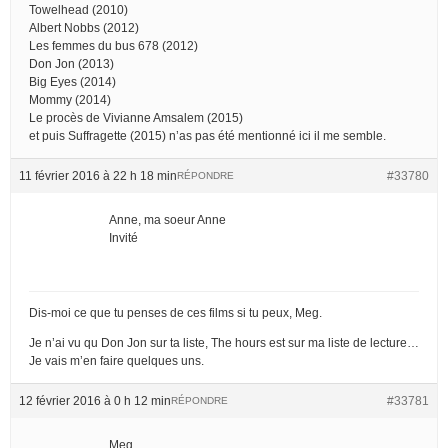
Towelhead (2010)
Albert Nobbs (2012)
Les femmes du bus 678 (2012)
Don Jon (2013)
Big Eyes (2014)
Mommy (2014)
Le procès de Vivianne Amsalem (2015)
et puis Suffragette (2015) n’as pas été mentionné ici il me semble.
11 février 2016 à 22 h 18 min
#33780
RÉPONDRE
Anne, ma soeur Anne
Invité
Dis-moi ce que tu penses de ces films si tu peux, Meg.
Je n’ai vu qu Don Jon sur ta liste, The hours est sur ma liste de lecture…
Je vais m’en faire quelques uns.
12 février 2016 à 0 h 12 min
#33781
RÉPONDRE
Meg