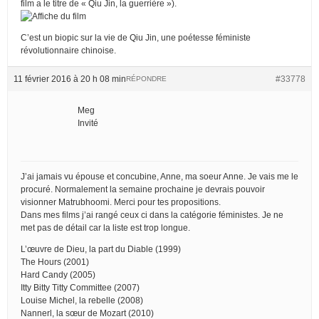
film a le titre de « Qiu Jin, la guerrière »).
C’est un biopic sur la vie de Qiu Jin, une poétesse féministe
révolutionnaire chinoise.
11 février 2016 à 20 h 08 min
#33778
RÉPONDRE
Meg
Invité
J’ai jamais vu épouse et concubine, Anne, ma soeur Anne. Je vais me le
procuré. Normalement la semaine prochaine je devrais pouvoir
visionner Matrubhoomi. Merci pour tes propositions.
Dans mes films j’ai rangé ceux ci dans la catégorie féministes. Je ne
met pas de détail car la liste est trop longue.
L’œuvre de Dieu, la part du Diable (1999)
The Hours (2001)
Hard Candy (2005)
Itty Bitty Titty Committee (2007)
Louise Michel, la rebelle (2008)
Nannerl, la sœur de Mozart (2010)