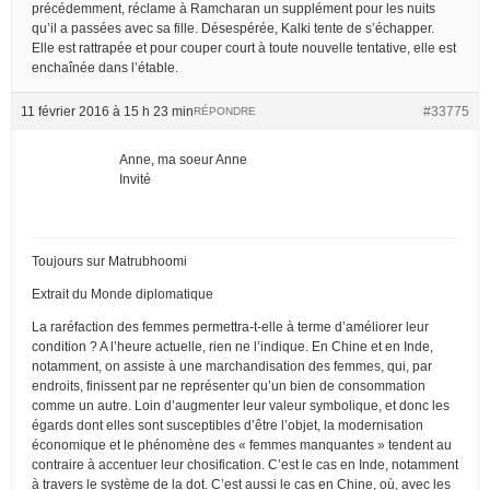
précédemment, réclame à Ramcharan un supplément pour les nuits
qu’il a passées avec sa fille. Désespérée, Kalki tente de s’échapper.
Elle est rattrapée et pour couper court à toute nouvelle tentative, elle est
enchaînée dans l’étable.
11 février 2016 à 15 h 23 min
#33775
RÉPONDRE
Anne, ma soeur Anne
Invité
Toujours sur Matrubhoomi
Extrait du Monde diplomatique
La raréfaction des femmes permettra-t-elle à terme d’améliorer leur
condition ? A l’heure actuelle, rien ne l’indique. En Chine et en Inde,
notamment, on assiste à une marchandisation des femmes, qui, par
endroits, finissent par ne représenter qu’un bien de consommation
comme un autre. Loin d’augmenter leur valeur symbolique, et donc les
égards dont elles sont susceptibles d’être l’objet, la modernisation
économique et le phénomène des « femmes manquantes » tendent au
contraire à accentuer leur chosification. C’est le cas en Inde, notamment
à travers le système de la dot. C’est aussi le cas en Chine, où, avec les