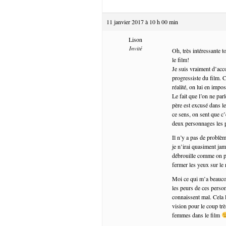
11 janvier 2017 à 10 h 00 min
Lison
Invité
Oh, très intéressante 
le film!
Je suis vraiment d’accor
progressiste du film. C’
réalité, on lui en impo
Le fait que l’on ne par
père est excusé dans le
ce sens, on sent que c
deux personnages les p
Il n’y a pas de problè
je n’irai quasiment jam
débrouille comme on pe
fermer les yeux sur le 
Moi ce qui m’a beaucou
les peurs de ces person
connaissent mal. Cela 
vision pour le coup tr
femmes dans le film