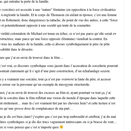
 qui entraîne la perte de la famille.
 (sorcière) est associée à une “nature” féminine (en opposition à la force civilisatrice
 à engloutir la famille. Et le corps de Thomasin (ni enfant ni épouse, c’est une femme
st en flottement, donc dangereuse) la rattache, du point de vue des autres, à cette “force
e et potentiellement opposée à une société qui tente de la soumettre.
 virilité-colonialiste de Michael est tenue en échec, ce n’est pas parce qu’elle serait
en
structrice, mais parce qu’une force opposée (féminine) viendrait la contrer. En
tous les malheurs de la famille, celle-ci absous symboliquement le père (le pôle
abilité dans le désastre.
cture que j’ai eu envie de trouver dans le film…
’est vrai, ce discours symbolique sous-jacent dans l’accusation de sorcellerie pourrait
montrait clairement qu’il s’agit d’une pure construction, d’un échafaudage sexiste.
m y a vraiment une sorcière, tout ça n’est pas
vraiment
la faute du père, et accuser
e erreur sur la personne qu’un exemple de misogynie structurelle.
uoi, j’ai eu envie de trouver des excuses au film et, ayant pourtant vu tout ça, j’ai
de la sorcière dans le film reflétait une vision du monde d’époque dans laquelle cette
nt réellement… mais là c’est vraiment tiré par les cheveux hein? et cette lecture n’est
utre qu’une grosse dose de complaisance de ma part…
que je dis est bien claire? j’espère que c’est pas trop embrouillé et cérébral, j’ai du mal
élires symboliques si je dis des trucs vaguement intéressants ou si je brasse du vent…
dire si vous pensez que c’est n’importe quoi