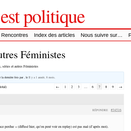
est politique
Rencontres
Index des articles
Nous suivre sur…
autres Féministes
, séries et autres Féministes
 la dernière fois par
, le
Il y a 1 année, 8 mois
.
otal)
←
1
2
3
…
6
7
8
9
→
#34516
RÉPONDRE
ce perdue » (diffusé hier, qu’on peut voir en replay) est pas mal (d’après moi).