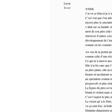
Lison
Invité
@Milù
J’ai vu ce film et je n’
C’est vrai que l’on ad
encore plus le spectate
s’abat sur sa famille: e
mort de son père (elle l
retrouver d’autres sorci
développement de l’imag
comme on les connait 
Au vue de la portée pro
comme celle d’une résis
Ce qui m’a énervé aussi
fille à la fin sans qu
ne plus plaire, elle ac
bizarre et incohérent s
au spectateur comme to
progressifs et plus réal
La figure du père est 
brutal et violent mais
C’est l’aspect le plus 
La vision qu’a le frè
vu ça cent fois, la bel
féminine dangereuse po