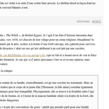
Elle est violée à la suite d’une soirée bien arrosée. Le téléfilm décrit la façon dont les
t souvent blâmées à tort.
#35032
RÉPONDRE
ilm « The Witch », de Robert Eggers. Il s’agit d’un film d’horreur étasunien dans
taine, vers 1630, est chassée de leur village pour un crime religieux (blasphème? le
mmis par le père. isolées à la lisière d’une forêt sauvage, iels galèrent pour survivre,
de désastres s’abat sur eux qu’iels attribuent à un sort jeté par une sorcière.
ritt, sur BitchMedia <b>(en anglais)</b>
(qui en fait m’a donné envie de voir le film)
tée féministe. Je sais pas si d’autres personnes l’ont vu et on une opinion, mais
nvaincu.
 la critique:
e crainte de sa famille, ostensiblement, est qu’une sorcière les tourmente. Mais au
n réalise que le corps de la jeune fille [Thomasin, la fille ainée] constitue également
menace pour leur tranquillité. Physiquement, elle se trouve à la frontière entre l’age
ge de de femme, et, à l’instar de la maison familiale située à la lisière de la foret, elle
itoire dangereux.
s’écarte des conventions du genre : plutôt que prendre parti pour une famille