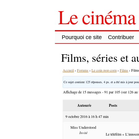
Le cinéma 
Pourquoi ce site
Contribuer
Films, séries et 
Accueil
›
Forums
›
Le coin pop-corn
›
Films
›
Films
Ce sujet contient 125 réponses, 4 ps. et a été mis à jour pour
Affichage de 15 messages - 91 par 105 (sur 126 au t
Auteur/e
Posts
9 octobre 2016 à 16 h 47 min
Miss Understood
Invité
Le téléfilm « L’innocen