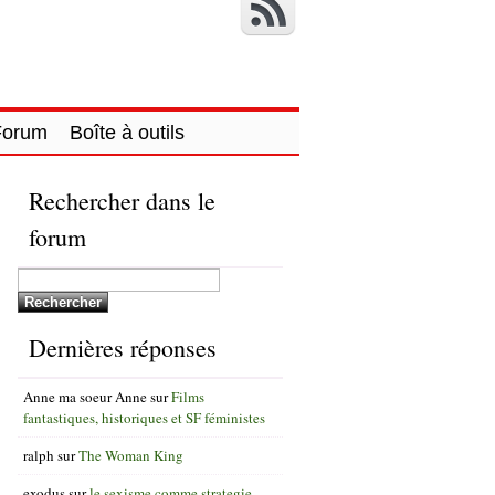
Forum
Boîte à outils
Rechercher dans le
forum
Dernières réponses
Anne ma soeur Anne
sur
Films
fantastiques, historiques et SF féministes
ralph
sur
The Woman King
exodus
sur
le sexisme comme strategie