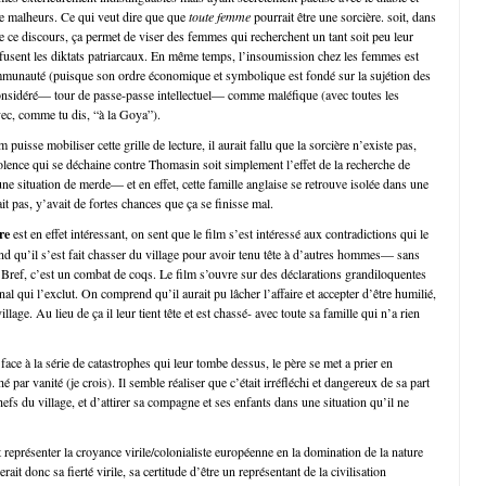
de malheurs. Ce qui veut dire que que
toute femme
pourrait être une sorcière. soit, dans
de ce discours, ça permet de viser des femmes qui recherchent un tant soit peu leur
fusent les diktats patriarcaux. En même temps, l’insoumission chez les femmes est
mmunauté (puisque son ordre économique et symbolique est fondé sur la sujétion des
onsidéré— tour de passe-passe intellectuel— comme maléfique (avec toutes les
vec, comme tu dis, “à la Goya”).
 puisse mobiliser cette grille de lecture, il aurait fallu que la sorcière n’existe pas,
iolence qui se déchaine contre Thomasin soit simplement l’effet de la recherche de
ne situation de merde— et en effet, cette famille anglaise se retrouve isolée dans une
it pas, y’avait de fortes chances que ça se finisse mal.
re
est en effet intéressant, on sent que le film s’est intéressé aux contradictions qui le
d qu’il s’est fait chasser du village pour avoir tenu tête à d’autres hommes— sans
 Bref, c’est un combat de coqs. Le film s’ouvre sur des déclarations grandiloquentes
unal qui l’exclut. On comprend qu’il aurait pu lâcher l’affaire et accepter d’être humilié,
village. Au lieu de ça il leur tient tête et est chassé- avec toute sa famille qui n’a rien
ce à la série de catastrophes qui leur tombe dessus, le père se met a prier en
 par vanité (je crois). Il semble réaliser que c’était irréfléchi et dangereux de sa part
chefs du village, et d’attirer sa compagne et ses enfants dans une situation qu’il ne
 représenter la croyance virile/colonialiste européenne en la domination de la nature
serait donc sa fierté virile, sa certitude d’être un représentant de la civilisation