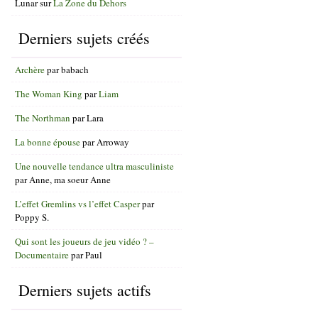
Lunar
sur
La Zone du Dehors
Derniers sujets créés
Archère
par
babach
The Woman King
par
Liam
The Northman
par
Lara
La bonne épouse
par
Arroway
Une nouvelle tendance ultra masculiniste
par
Anne, ma soeur Anne
L’effet Gremlins vs l’effet Casper
par
Poppy S.
Qui sont les joueurs de jeu vidéo ? –
Documentaire
par
Paul
Derniers sujets actifs