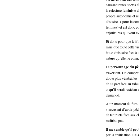
causant toutes sortes 
la relecture féministe 
propre autonomie et re
désastreux pour la co
femmes) et est donc c
enjolivures qui vont a
Et donc pour que le film
mais que toute cette v
bouc émissaire face à u
nature qu’elle ne conna
Le
personnage du pè
traversent. On compren
doute plus vénérables.
de sa part face au trib
et qu’il serait resté au 
demandé.
A un moment du film, fa
s’accusant d’avoir péché
de tenir tête face aux 
maitrise pas.
Il me semble qu’il peut
par la civilisation. Ce 