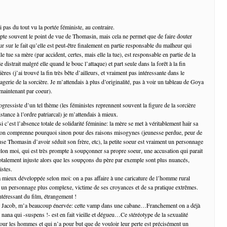
ai pas du tout vu la portée féministe, au contraire.
opte souvent le point de vue de Thomasin, mais cela ne permet que de faire douter
ur sur le fait qu’elle est peut-être finalement en partie responsable du malheur qui
lle tue sa mère (par accident, certes, mais elle la tue), est responsable en partie de la
e distrait malgré elle quand le bouc l’attaque) et part seule dans la forêt à la fin
ères (j’ai trouvé la fin très bête d’ailleurs, et vraiment pas intéressante dans le
erie de la sorcière. Je m’attendais à plus d’originalité, pas à voir un tableau de Goya
maintenant par coeur).
gressiste d’un tel thème (les féministes reprennent souvent la figure de la sorcière
tance à l’ordre patriarcal) je m’attendais à mieux.
 c’est l’absence totale de solidarité féminine: la mère se met à véritablement haïr sa
e l’on comprenne pourquoi sinon pour des raisons misogynes (jeunesse perdue, peur de
cuse Thomasin d’avoir séduit son frère, etc), la petite soeur est vraiment un personnage
elon moi, qui est très prompte à soupçonner sa propre soeur, une accusation qui parait
talement injuste alors que les soupçons du père par exemple sont plus nuancés,
istes.
la mieux développée selon moi: on a pas affaire à une caricature de l’homme rural
 à un personnage plus complexe, victime de ses croyances et de sa pratique extrêmes.
intéressant du film, étrangement !
re, Jacob, m’a beaucoup énervée: cette vamp dans une cabane…Franchement on a déjà
le nana qui -suspens !- est en fait vieille et dégueu…Ce stéréotype de la sexualité
ur les hommes et qui n’a pour but que de vouloir leur perte est précisément un