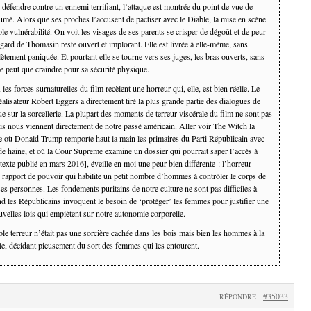
 défendre contre un ennemi terrifiant, l’attaque est montrée du point de vue de
umé. Alors que ses proches l’accusent de pactiser avec le Diable, la mise en scène
ible vulnérabilité. On voit les visages de ses parents se crisper de dégoût et de peur
egard de Thomasin reste ouvert et implorant. Elle est livrée à elle-même, sans
lètement paniquée. Et pourtant elle se tourne vers ses juges, les bras ouverts, sans
e peut que craindre pour sa sécurité physique.
es forces surnaturelles du film recèlent une horreur qui, elle, est bien réelle. Le
réalisateur Robert Eggers a directement tiré la plus grande partie des dialogues de
e sur la sorcellerie. La plupart des moments de terreur viscérale du film ne sont pas
is nous viennent directement de notre passé américain. Aller voir The Witch la
où Donald Trump remporte haut la main les primaires du Parti Républicain avec
de haine, et où la Cour Supreme examine un dossier qui pourrait saper l’accès à
texte publié en mars 2016], éveille en moi une peur bien différente : l’horreur
n rapport de pouvoir qui habilite un petit nombre d’hommes à contrôler le corps de
s personnes. Les fondements puritains de notre culture ne sont pas difficiles à
nd les Républicains invoquent le besoin de ‘protéger’ les femmes pour justifier une
uvelles lois qui empiètent sur notre autonomie corporelle.
le terreur n’était pas une sorcière cachée dans les bois mais bien les hommes à la
le, décidant pieusement du sort des femmes qui les entourent.
#35033
RÉPONDRE