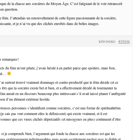
oque de la chasse aux sorcières du Moyen Âge. C’est fatiguant de le voir retranscrit
 en question.
ce film. J’attendais un renouvellement de cette figure passionnante de la sorcière,
issante, et je n’ai vu que des clichés enrobés dans de belles images.
#35036
RÉPONDRE
s remarques!
cts du film m’ont gênée, j’avais hésité à en parler parce que spoilers, mais bon,
fait…
j’ai surtout trouvé vraiment dommage et contre-productif que le film décide (et ce
ès tôt) que la sorcière existe bel et bien, et a effectivement décidé de tourmenter la
film aurait eu un discours beaucoup plus intéressant s’il avait laissé planer l’ambiguité
non d’un élément extérieur hostile.
reuses personnes s’identifient comme sorcières, c’est une forme de spiritualité/un
je sais pas vmt comment elles le définissent) qui existe vraiment, et il est
onnes que ces vieux clichés dépréciatifs (et misogynes en plus) continuent d’être
, si je comprends bien, l’argument qui fonde la chasse aux sorcières est que les
mes extérieurement indistinguables mais ayant secrètement pactisé avec le diable et