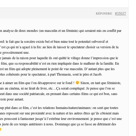
#35037
RÉPONDRE
ton analyse de deux mondes (un masculin et un féminin) qui seraient mis en conflit par
d: le fait que la sorcière existe bel et bien mine tout le potentiel subversif et
est ça qui m’a agacé à la fin: au lieu de laisser le spectateur choisir sa version de la
se grossièrement une.
le jamais de la raison pour laquelle ils ont quitté le village donne l’impression que le
 film, que sa responsabilité n’est en rien impliquée dans le malheur de la famille. En
’est un film qui adopte pleinement le point de vue masculin. D’autant plus que les
lus cohérents pour le spectateur, à part Thomasin, sont le père et Jacob.
me à aimer un film que l’on désapprouve sur le fond !
Sinon, en tant que féministe,
ais au cinéma, ni ne lirait de livre, etc…Ça serait compliqué. Je pense que l’on se
ut dans une société patriarcale, en prenant dans certains films ce qui est bon, sans
reste pour autant.
p plut dans ce film, c’est les relations humains/nature/animaux: on sent que toutes
nes reposent sur une proximité avec la nature et les autres êtres qu’ils côtoient mais
les poussent à fantasmer jusqu’à l’extrême leur environnement. je pense que c’est une
ès juste de ces temps antérieurs à nous. Dommage que ça se fasse au détriment des