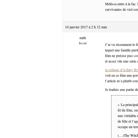
Mélissa entre à la fac. 
survivantes de viol son
10 janvier 2017 à 2 h 32 min
milù
Invité
J’ai vu récemment le f
lequel une famille puri
film ne précise pas) co
et assez vite une série 
la critique d’Ashley B
voit en ce film une por
l’article m’a plutôt co
Je traduis une partie de
« La principal
fil du film, o
une véritable 
de fille et l’a
occupe un terr
(…)The Witch 