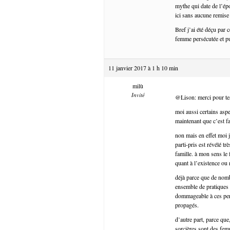
mythe qui date de l’ép
ici sans aucune remise
Bref j’ai été déçu par 
femme persécutée et pu
11 janvier 2017 à 1 h 10 min
milù
Invité
@Lison: merci pour te
moi aussi certains aspe
maintenant que c’est 
non mais en effet moi 
parti-pris est révélé tr
famille. à mon sens le 
quant à l’existence ou 
déjà parce que de nomb
ensemble de pratiques (
dommageable à ces pers
propagés.
d’autre part, parce que
sorcières sont des fem