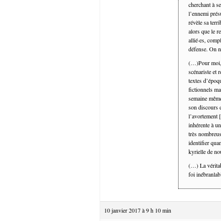
cherchant à se
l’ennemi prés
révèle sa terr
alors que le r
allié·es, comp
défense. On n
(…)Pour moi, l
scénariste et 
textes d’époqu
fictionnels ma
semaine même 
son discours 
l’avortement [
inhérente à u
très nombreuse
identifier qua
kyrielle de no
(…) La véritab
foi inébranlab
10 janvier 2017 à 9 h 10 min