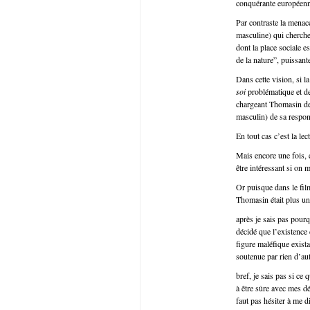
conquérante européenne,
Par contraste la menace
masculine) qui cherche
dont la place sociale e
de la nature”, puissant
Dans cette vision, si la
soi
problématique et de
chargeant Thomasin de 
masculin) de sa respons
En tout cas c’est la le
Mais encore une fois, c
être intéressant si on 
Or puisque dans le fil
Thomasin était plus un
après je sais pas pourq
décidé que l’existence 
figure maléfique exista
soutenue par rien d’a
bref, je sais pas si ce 
à être sûre avec mes d
faut pas hésiter à me 