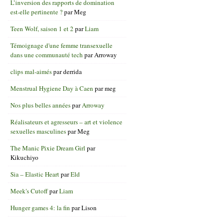
L’inversion des rapports de domination
est-elle pertinente ?
par
Meg
Teen Wolf, saison 1 et 2
par
Liam
Témoignage d'une femme transexuelle
dans une communauté tech
par
Arroway
clips mal-aimés
par
derrida
Menstrual Hygiene Day à Caen
par
meg
Nos plus belles années
par
Arroway
Réalisateurs et agresseurs – art et violence
sexuelles masculines
par
Meg
The Manic Pixie Dream Girl
par
Kikuchiyo
Sia – Elastic Heart
par
Eld
Meek's Cutoff
par
Liam
Hunger games 4: la fin
par
Lison