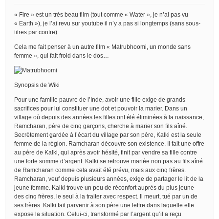
« Fire » est un très beau film (tout comme « Water », je n’ai pas vu
« Earth »), je l’ai revu sur youtube il n’y a pas si longtemps (sans sous-
titres par contre).
Cela me fait penser à un autre film « Matrubhoomi, un monde sans
femme », qui fait froid dans le dos…
Synopsis de Wiki
Pour une famille pauvre de l’Inde, avoir une fille exige de grands
sacrifices pour lui constituer une dot et pouvoir la marier. Dans un
village où depuis des années les filles ont été éliminées à la naissance,
Ramcharan, père de cinq garçons, cherche à marier son fils aîné.
Secrètement gardée à l’écart du village par son père, Kalki est la seule
femme de la région. Ramcharan découvre son existence. Il fait une offre
au père de Kalki, qui après avoir hésité, finit par vendre sa fille contre
une forte somme d’argent. Kalki se retrouve mariée non pas au fils aîné
de Ramcharan comme cela avait été prévu, mais aux cinq frères.
Ramcharan, veuf depuis plusieurs années, exige de partager le lit de la
jeune femme. Kalki trouve un peu de réconfort auprès du plus jeune
des cinq frères, le seul à la traiter avec respect. Il meurt, tué par un de
ses frères. Kalki fait parvenir à son père une lettre dans laquelle elle
expose la situation. Celui-ci, transformé par l’argent qu’il a reçu