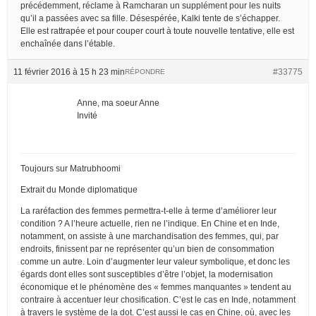
précédemment, réclame à Ramcharan un supplément pour les nuits
qu’il a passées avec sa fille. Désespérée, Kalki tente de s’échapper.
Elle est rattrapée et pour couper court à toute nouvelle tentative, elle est
enchaînée dans l’étable.
11 février 2016 à 15 h 23 min
#33775
RÉPONDRE
Anne, ma soeur Anne
Invité
Toujours sur Matrubhoomi
Extrait du Monde diplomatique
La raréfaction des femmes permettra-t-elle à terme d’améliorer leur
condition ? A l’heure actuelle, rien ne l’indique. En Chine et en Inde,
notamment, on assiste à une marchandisation des femmes, qui, par
endroits, finissent par ne représenter qu’un bien de consommation
comme un autre. Loin d’augmenter leur valeur symbolique, et donc les
égards dont elles sont susceptibles d’être l’objet, la modernisation
économique et le phénomène des « femmes manquantes » tendent au
contraire à accentuer leur chosification. C’est le cas en Inde, notamment
à travers le système de la dot. C’est aussi le cas en Chine, où, avec les