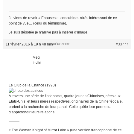
Je viens de revoir « Epouses et concubines »très intéressant de ce
point de vue… (celui du féminisme).
Je suis désolée je n’arrive pas à insérer d’image.
11 février 2016 à 19 h 48 min
#33777
RÉPONDRE
Meg
Invité
Le Club de la Chance (1993)
A travers une série de flashbacks, quatre jeunes Chinoises, nées aux
Etats-Unis, et leurs mères respectives, originaires de la Chine féodale,
partent à la recherche de leur passé. Cette quête leur permettra
d’approfondir leurs relations.
———
« The Woman Knight of Mirror Lake » (une version francophone de ce