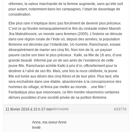
réformes, la valeur marchande de la femme augmente, sans qu’elle soit
pour autant, notamment dans les campagnes, l’objet de davantage de
considération.
Etre plus rare n’implique donc pas forcément de devenir plus précieux.
C’est ce qu’illustre remarquablement le film du cinéaste indien Manish
Jha Matrubhoomi, un monde sans femmes (2005). L’histoire se déroule
dans une région rurale de l’Inde où, depuis des années, la population
féminine est décimée par l’infanticide. Un homme, Ramcharan, essaie
désespérément de marier ses cinq fils. Non loin de là, un paysan
pauvre cache son bien le plus précieux : Kalki, sa fille de 16 ans, d’une
grande beauté. Informé par un de ses amis de l’existence de cette
jeune fille, Ramcharan achète Kalki à prix d’or, officiellement pour la
destiner à l’aîné de ses fils. Mais, une fois la noce célébrée, la jeune
fille est livrée aux désirs des cinq frères et de leur père. Plus tard, elle
sera enchaînée dans une étable, abandonnée à la concupiscence des
hommes du village, et finira par mettre au monde… une fille !
Fantastique plus que visionnaire, ce film montre néanmoins certaines
dérives possibles d’une société privée de sa portion féminine.
11 février 2016 à 15 h 27 min
#33776
RÉPONDRE
Anne, ma soeur Anne
Invité