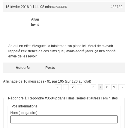
15 février 2016 à 14 h 08 min
#33789
RÉPONDRE
Altair
Invité
Ah oui en effet Mizoguchi a totalement sa place ici. Merci de m’avoir
rappelé l’existence de ces films que j’avais adoré jadis. ça m’a donné
envie de les revoir.
Auteur/e
Posts
Affichage de 10 messages - 91 par 105 (sur 126 au total)
←
1
2
3
…
6
7
8
9
→
Répondre à: Répondre #35042 dans Films, séries et autres Féministes
Vos informations:
Nom (obligatoire):