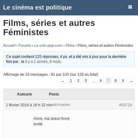
Le cinéma est politique
Films, séries et autres
Féministes
Accueil
›
Forums
›
Le coin pop-corn
›
Films
›
Films, séries et autres Féministes
Ce sujet contient 125 réponses, 4 ps. et a été mis à jour pour la dernière
fois par
, le
Il y a 1 année, 8 mois
.
Affichage de 10 messages - 91 par 105 (sur 126 au total)
←
1
2
3
…
6
7
8
9
→
Auteur/e
Posts
1 février 2016 à 16 h 32 min
#33724
RÉPONDRE
Anne, ma soeur Anne
Invité