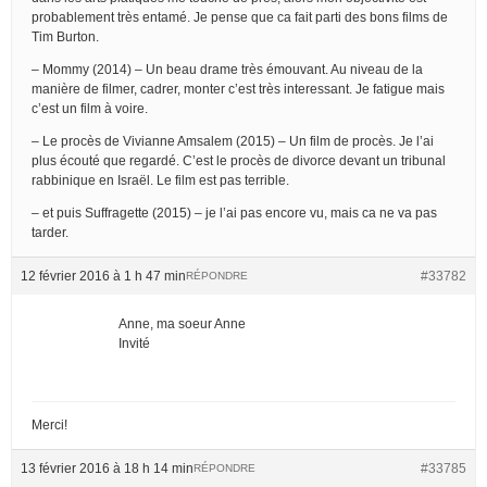
probablement très entamé. Je pense que ca fait parti des bons films de
Tim Burton.
– Mommy (2014) – Un beau drame très émouvant. Au niveau de la
manière de filmer, cadrer, monter c’est très interessant. Je fatigue mais
c’est un film à voire.
– Le procès de Vivianne Amsalem (2015) – Un film de procès. Je l’ai
plus écouté que regardé. C’est le procès de divorce devant un tribunal
rabbinique en Israël. Le film est pas terrible.
– et puis Suffragette (2015) – je l’ai pas encore vu, mais ca ne va pas
tarder.
12 février 2016 à 1 h 47 min
#33782
RÉPONDRE
Anne, ma soeur Anne
Invité
Merci!
13 février 2016 à 18 h 14 min
#33785
RÉPONDRE