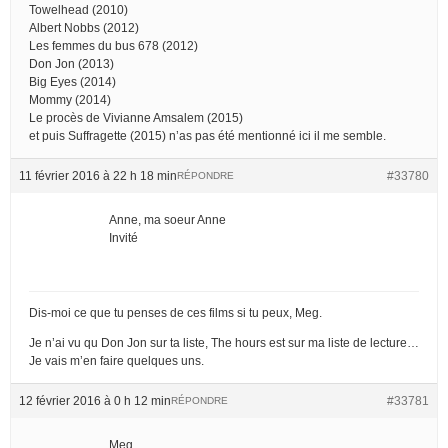
Towelhead (2010)
Albert Nobbs (2012)
Les femmes du bus 678 (2012)
Don Jon (2013)
Big Eyes (2014)
Mommy (2014)
Le procès de Vivianne Amsalem (2015)
et puis Suffragette (2015) n’as pas été mentionné ici il me semble.
11 février 2016 à 22 h 18 min
#33780
RÉPONDRE
Anne, ma soeur Anne
Invité
Dis-moi ce que tu penses de ces films si tu peux, Meg.
Je n’ai vu qu Don Jon sur ta liste, The hours est sur ma liste de lecture…
Je vais m’en faire quelques uns.
12 février 2016 à 0 h 12 min
#33781
RÉPONDRE
Meg