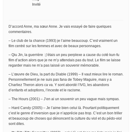
Invité
D’accord Anne, ma sœur Anne. Je vais essayé de faire quelques
commentaires.
– Le club de la chance (1993) je l’aime beaucoup. C’est vraiment un
film centré sur les femmes et avec de beaux personnages.
– Qiu Jin, la guerrière : j’étais un peu perplexe a cause du coté kun-fu
film d’action alors que je ne m’y attendais pas du tout. Le film se laisse
regarder mais ne m’a pas laissé un souvenir mémorable.
– L’œuvre de Dieu, la part du Diable (1999) – Il vaut mieux lire le roman.
Personnellement je ne suis pas fana de Tobey Maguire, mais y a
Charliez Theron alors ca va. Y sont abordé l’IVG, les abandons
d’enfants et adoptions, l’inceste et le racisme.
– The Hours (2001) – J’en ai un souvenir un peu vague mais sympas.
– Hard Candy (2005) – Je l’aime bien celui là. Pourtant politiquement
c’est le genre d’inversion que je n’apprécie pas trop. C’est un bon triller
et beaucoup de choses qui dénoncent la culture du viol et du pédo-viol
sont dites.