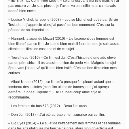
– Itty Bitty Titty Committee (2007) – celui là est dans ma liste mais je l’ai
pas encore vu. Je sais plus ou je l’avais vu conseillé mais ca m’avais
donné bien envie.
– Louise Michel, la rebelle (2008) – Louise Michel est jouée par Sylvie
Testud que j’apprecie alors j’ai passé un bon momment. C’est sur la
période de sa déportation.
– Nannerl, la sœur de Mozart (2010) – L’effacement des femmes est
bien illustré par ce film. Je l’aime bien mais il faut dire que je suis assez
cliente des films en costume et de ce sujet.
– Towelhead (2010) – Ce film est dur. C’est l’histoire d’une ado élevé
par un père stricte. Il est aussi question de pedo-viol. Malgrès le sujet
éprouvant j’ai trouvé qu’il etait bien traité. C’est un bon film selon mes
critères.
– Albert Nobbs (2012) – ce film m’a presque fait pleuré autant que le
tombeau des lucioles (mon film ultime de larmes, que j’ai aperçu
derrière un rideau liquide ^^). Je l’ai beaucoup aimé et je le
recommande.
– Les femmes du bus 678 (2012) – Beau film aussi.
– Don Jon (2013) – J’ai été agréablement surprise par ce film.
– Big Eyes (2014) – Le sujet de l’effacement des femmes et des femmes
dans les arts platiques me touche de près, alors mon objectivité est