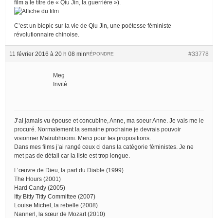
film a le titre de « Qiu Jin, la guerrière »).
C’est un biopic sur la vie de Qiu Jin, une poétesse féministe
révolutionnaire chinoise.
11 février 2016 à 20 h 08 min
#33778
RÉPONDRE
Meg
Invité
J’ai jamais vu épouse et concubine, Anne, ma soeur Anne. Je vais me le
procuré. Normalement la semaine prochaine je devrais pouvoir
visionner Matrubhoomi. Merci pour tes propositions.
Dans mes films j’ai rangé ceux ci dans la catégorie féministes. Je ne
met pas de détail car la liste est trop longue.
L’œuvre de Dieu, la part du Diable (1999)
The Hours (2001)
Hard Candy (2005)
Itty Bitty Titty Committee (2007)
Louise Michel, la rebelle (2008)
Nannerl, la sœur de Mozart (2010)