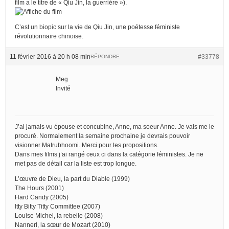
film a le titre de « Qiu Jin, la guerrière »).
C’est un biopic sur la vie de Qiu Jin, une poétesse féministe
révolutionnaire chinoise.
11 février 2016 à 20 h 08 min
#33778
RÉPONDRE
Meg
Invité
J’ai jamais vu épouse et concubine, Anne, ma soeur Anne. Je vais me le
procuré. Normalement la semaine prochaine je devrais pouvoir
visionner Matrubhoomi. Merci pour tes propositions.
Dans mes films j’ai rangé ceux ci dans la catégorie féministes. Je ne
met pas de détail car la liste est trop longue.
L’œuvre de Dieu, la part du Diable (1999)
The Hours (2001)
Hard Candy (2005)
Itty Bitty Titty Committee (2007)
Louise Michel, la rebelle (2008)
Nannerl, la sœur de Mozart (2010)