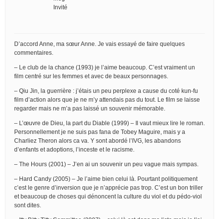
Invité
D’accord Anne, ma sœur Anne. Je vais essayé de faire quelques
commentaires.
– Le club de la chance (1993) je l’aime beaucoup. C’est vraiment un
film centré sur les femmes et avec de beaux personnages.
– Qiu Jin, la guerrière : j’étais un peu perplexe a cause du coté kun-fu
film d’action alors que je ne m’y attendais pas du tout. Le film se laisse
regarder mais ne m’a pas laissé un souvenir mémorable.
– L’œuvre de Dieu, la part du Diable (1999) – Il vaut mieux lire le roman.
Personnellement je ne suis pas fana de Tobey Maguire, mais y a
Charliez Theron alors ca va. Y sont abordé l’IVG, les abandons
d’enfants et adoptions, l’inceste et le racisme.
– The Hours (2001) – J’en ai un souvenir un peu vague mais sympas.
– Hard Candy (2005) – Je l’aime bien celui là. Pourtant politiquement
c’est le genre d’inversion que je n’apprécie pas trop. C’est un bon triller
et beaucoup de choses qui dénoncent la culture du viol et du pédo-viol
sont dites.