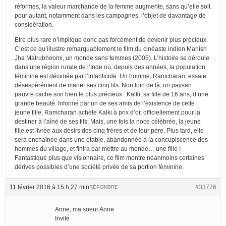
réformes, la valeur marchande de la femme augmente, sans qu’elle soit
pour autant, notamment dans les campagnes, l’objet de davantage de
considération.
Etre plus rare n’implique donc pas forcément de devenir plus précieux.
C’est ce qu’illustre remarquablement le film du cinéaste indien Manish
Jha Matrubhoomi, un monde sans femmes (2005). L’histoire se déroule
dans une région rurale de l’Inde où, depuis des années, la population
féminine est décimée par l’infanticide. Un homme, Ramcharan, essaie
désespérément de marier ses cinq fils. Non loin de là, un paysan
pauvre cache son bien le plus précieux : Kalki, sa fille de 16 ans, d’une
grande beauté. Informé par un de ses amis de l’existence de cette
jeune fille, Ramcharan achète Kalki à prix d’or, officiellement pour la
destiner à l’aîné de ses fils. Mais, une fois la noce célébrée, la jeune
fille est livrée aux désirs des cinq frères et de leur père. Plus tard, elle
sera enchaînée dans une étable, abandonnée à la concupiscence des
hommes du village, et finira par mettre au monde… une fille !
Fantastique plus que visionnaire, ce film montre néanmoins certaines
dérives possibles d’une société privée de sa portion féminine.
11 février 2016 à 15 h 27 min
#33776
RÉPONDRE
Anne, ma soeur Anne
Invité