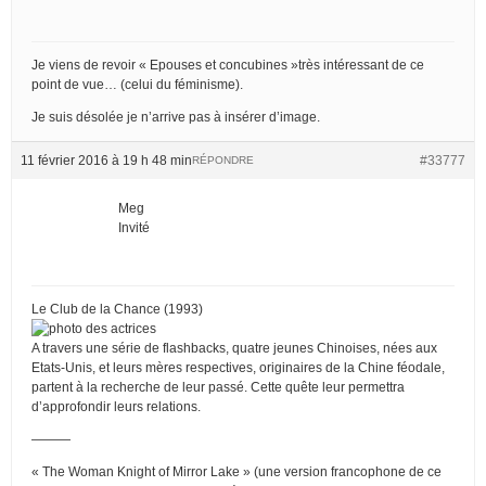
Je viens de revoir « Epouses et concubines »très intéressant de ce
point de vue… (celui du féminisme).
Je suis désolée je n’arrive pas à insérer d’image.
11 février 2016 à 19 h 48 min
#33777
RÉPONDRE
Meg
Invité
Le Club de la Chance (1993)
A travers une série de flashbacks, quatre jeunes Chinoises, nées aux
Etats-Unis, et leurs mères respectives, originaires de la Chine féodale,
partent à la recherche de leur passé. Cette quête leur permettra
d’approfondir leurs relations.
———
« The Woman Knight of Mirror Lake » (une version francophone de ce