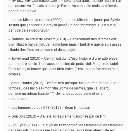
– Itty Bitty Titty Committee (2007) – celui là est dans ma liste mais je l’ai
pas encore vu. Je sais plus ou je l’avais vu conseillé mais ca m’avais
donné bien envie.
– Louise Michel, la rebelle (2008) – Louise Michel est jouée par Sylvie
Testud que j’apprecie alors j’ai passé un bon momment. C’est sur la
période de sa déportation.
– Nannerl, la sœur de Mozart (2010) – L’effacement des femmes est
bien illustré par ce film. Je l’aime bien mais il faut dire que je suis assez
cliente des films en costume et de ce sujet.
– Towelhead (2010) – Ce film est dur. C’est l’histoire d’une ado élevé
par un père stricte. Il est aussi question de pedo-viol. Malgrès le sujet
éprouvant j’ai trouvé qu’il etait bien traité. C’est un bon film selon mes
critères.
– Albert Nobbs (2012) – ce film m’a presque fait pleuré autant que le
tombeau des lucioles (mon film ultime de larmes, que j’ai aperçu
derrière un rideau liquide ^^). Je l’ai beaucoup aimé et je le
recommande.
– Les femmes du bus 678 (2012) – Beau film aussi.
– Don Jon (2013) – J’ai été agréablement surprise par ce film.
– Big Eyes (2014) – Le sujet de l’effacement des femmes et des femmes
dans les arts platiques me touche de près, alors mon objectivité est