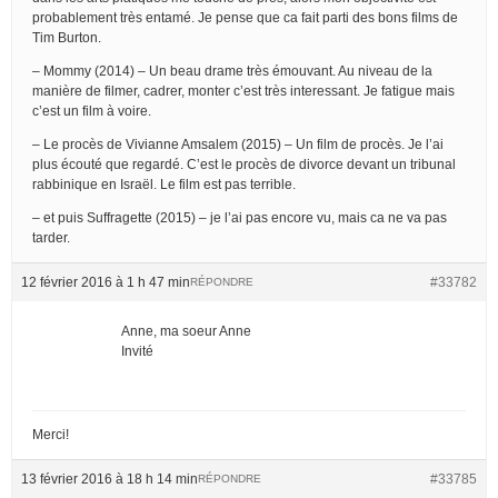
probablement très entamé. Je pense que ca fait parti des bons films de
Tim Burton.
– Mommy (2014) – Un beau drame très émouvant. Au niveau de la
manière de filmer, cadrer, monter c’est très interessant. Je fatigue mais
c’est un film à voire.
– Le procès de Vivianne Amsalem (2015) – Un film de procès. Je l’ai
plus écouté que regardé. C’est le procès de divorce devant un tribunal
rabbinique en Israël. Le film est pas terrible.
– et puis Suffragette (2015) – je l’ai pas encore vu, mais ca ne va pas
tarder.
12 février 2016 à 1 h 47 min
#33782
RÉPONDRE
Anne, ma soeur Anne
Invité
Merci!
13 février 2016 à 18 h 14 min
#33785
RÉPONDRE