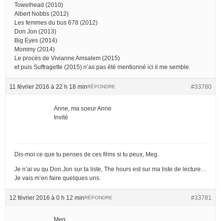
Towelhead (2010)
Albert Nobbs (2012)
Les femmes du bus 678 (2012)
Don Jon (2013)
Big Eyes (2014)
Mommy (2014)
Le procès de Vivianne Amsalem (2015)
et puis Suffragette (2015) n’as pas été mentionné ici il me semble.
11 février 2016 à 22 h 18 min
#33780
RÉPONDRE
Anne, ma soeur Anne
Invité
Dis-moi ce que tu penses de ces films si tu peux, Meg.
Je n’ai vu qu Don Jon sur ta liste, The hours est sur ma liste de lecture…
Je vais m’en faire quelques uns.
12 février 2016 à 0 h 12 min
#33781
RÉPONDRE
Meg