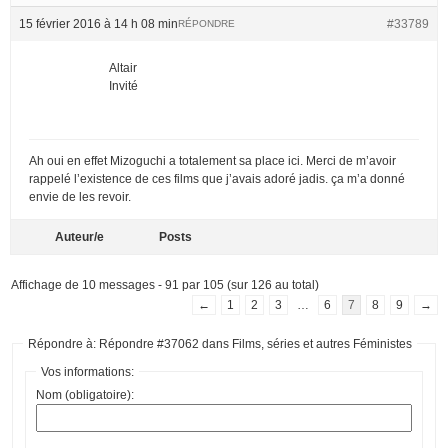
15 février 2016 à 14 h 08 min
#33789
RÉPONDRE
Altair
Invité
Ah oui en effet Mizoguchi a totalement sa place ici. Merci de m’avoir
rappelé l’existence de ces films que j’avais adoré jadis. ça m’a donné
envie de les revoir.
Auteur/e
Posts
Affichage de 10 messages - 91 par 105 (sur 126 au total)
←
1
2
3
…
6
7
8
9
→
Répondre à: Répondre #37062 dans Films, séries et autres Féministes
Vos informations:
Nom (obligatoire):