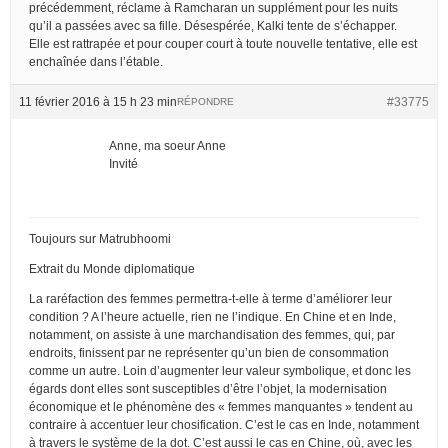
précédemment, réclame à Ramcharan un supplément pour les nuits
qu’il a passées avec sa fille. Désespérée, Kalki tente de s’échapper.
Elle est rattrapée et pour couper court à toute nouvelle tentative, elle est
enchaînée dans l’étable.
11 février 2016 à 15 h 23 min
#33775
RÉPONDRE
Anne, ma soeur Anne
Invité
Toujours sur Matrubhoomi
Extrait du Monde diplomatique
La raréfaction des femmes permettra-t-elle à terme d’améliorer leur
condition ? A l’heure actuelle, rien ne l’indique. En Chine et en Inde,
notamment, on assiste à une marchandisation des femmes, qui, par
endroits, finissent par ne représenter qu’un bien de consommation
comme un autre. Loin d’augmenter leur valeur symbolique, et donc les
égards dont elles sont susceptibles d’être l’objet, la modernisation
économique et le phénomène des « femmes manquantes » tendent au
contraire à accentuer leur chosification. C’est le cas en Inde, notamment
à travers le système de la dot. C’est aussi le cas en Chine, où, avec les