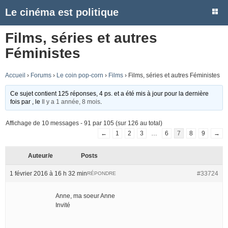
Le cinéma est politique
Films, séries et autres
Féministes
Accueil
›
Forums
›
Le coin pop-corn
›
Films
›
Films, séries et autres Féministes
Ce sujet contient 125 réponses, 4 ps. et a été mis à jour pour la dernière
fois par
, le
Il y a 1 année, 8 mois
.
Affichage de 10 messages - 91 par 105 (sur 126 au total)
←
1
2
3
…
6
7
8
9
→
Auteur/e
Posts
1 février 2016 à 16 h 32 min
#33724
RÉPONDRE
Anne, ma soeur Anne
Invité