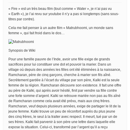
« Fire » est un très beau film (tout comme « Water », je n’ai pas vu
« Earth »), je l’ai revu sur youtube il n’y a pas si longtemps (sans sous-
titres par contre).
Cela me fait penser à un autre film « Matrubhoomi, un monde sans
femme », qui fait froid dans le dos…
Synopsis de Wiki
Pour une famille pauvre de l’Inde, avoir une fille exige de grands
sacrifices pour lui constituer une dot et pouvoir la marier. Dans un
village où depuis des années les filles ont été éliminées à la naissance,
Ramcharan, père de cinq garçons, cherche à marier son fils aîné.
Secrètement gardée à l’écart du village par son père, Kalki est la seule
femme de la région. Ramcharan découvre son existence. Il fait une offre
au père de Kalki, qui après avoir hésité, finit par vendre sa fille contre
une forte somme d’argent. Kalki se retrouve mariée non pas au fils aîné
de Ramcharan comme cela avait été prévu, mais aux cinq frères.
Ramcharan, veuf depuis plusieurs années, exige de partager le lit de la
jeune femme. Kalki trouve un peu de réconfort auprès du plus jeune
des cinq frères, le seul à la traiter avec respect. Il meurt, tué par un de
ses frères. Kalki fait parvenir à son père une lettre dans laquelle elle
expose la situation. Celui-ci, transformé par l’argent qu’il a reçu