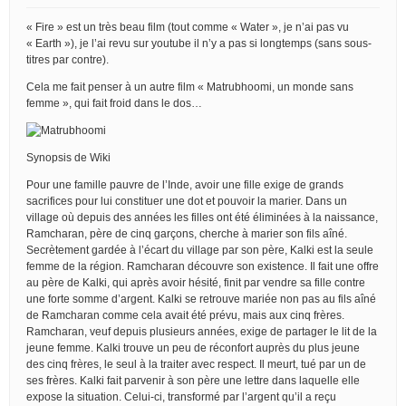
« Fire » est un très beau film (tout comme « Water », je n’ai pas vu
« Earth »), je l’ai revu sur youtube il n’y a pas si longtemps (sans sous-
titres par contre).
Cela me fait penser à un autre film « Matrubhoomi, un monde sans
femme », qui fait froid dans le dos…
Synopsis de Wiki
Pour une famille pauvre de l’Inde, avoir une fille exige de grands
sacrifices pour lui constituer une dot et pouvoir la marier. Dans un
village où depuis des années les filles ont été éliminées à la naissance,
Ramcharan, père de cinq garçons, cherche à marier son fils aîné.
Secrètement gardée à l’écart du village par son père, Kalki est la seule
femme de la région. Ramcharan découvre son existence. Il fait une offre
au père de Kalki, qui après avoir hésité, finit par vendre sa fille contre
une forte somme d’argent. Kalki se retrouve mariée non pas au fils aîné
de Ramcharan comme cela avait été prévu, mais aux cinq frères.
Ramcharan, veuf depuis plusieurs années, exige de partager le lit de la
jeune femme. Kalki trouve un peu de réconfort auprès du plus jeune
des cinq frères, le seul à la traiter avec respect. Il meurt, tué par un de
ses frères. Kalki fait parvenir à son père une lettre dans laquelle elle
expose la situation. Celui-ci, transformé par l’argent qu’il a reçu