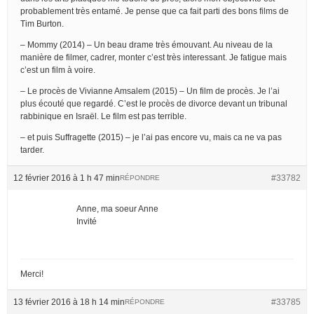
probablement très entamé. Je pense que ca fait parti des bons films de
Tim Burton.
– Mommy (2014) – Un beau drame très émouvant. Au niveau de la
manière de filmer, cadrer, monter c’est très interessant. Je fatigue mais
c’est un film à voire.
– Le procès de Vivianne Amsalem (2015) – Un film de procès. Je l’ai
plus écouté que regardé. C’est le procès de divorce devant un tribunal
rabbinique en Israël. Le film est pas terrible.
– et puis Suffragette (2015) – je l’ai pas encore vu, mais ca ne va pas
tarder.
12 février 2016 à 1 h 47 min
#33782
RÉPONDRE
Anne, ma soeur Anne
Invité
Merci!
13 février 2016 à 18 h 14 min
#33785
RÉPONDRE