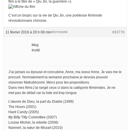
film a le titre de « Qiu Jin, la guerrière »).
C’est un biopic sur la vie de Qiu Jin, une poétesse féministe
révolutionnaire chinoise.
11 février 2016 à 20 h 08 min
#33778
RÉPONDRE
Meg
Invité
J’ai jamais vu épouse et concubine, Anne, ma soeur Anne. Je vais me le
procuré. Normalement la semaine prochaine je devrais pouvoir
visionner Matrubhoomi. Merci pour tes propositions.
Dans mes films j’ai rangé ceux ci dans la catégorie féministes. Je ne
met pas de détail car la liste est trop longue.
L’œuvre de Dieu, la part du Diable (1999)
The Hours (2001)
Hard Candy (2005)
Itty Bitty Titty Committee (2007)
Louise Michel, la rebelle (2008)
Nannerl, la sœur de Mozart (2010)