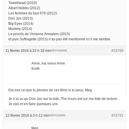
Towelhead (2010)
Albert Nobbs (2012)
Les femmes du bus 678 (2012)
Don Jon (2013)
Big Eyes (2014)
Mommy (2014)
Le procès de Vivianne Amsalem (2015)
et puis Suffragette (2015) n’as pas été mentionné ici il me semble.
11 février 2016 à 22 h 18 min
#33780
RÉPONDRE
Anne, ma soeur Anne
Invité
Dis-moi ce que tu penses de ces films si tu peux, Meg.
Je n’ai vu qu Don Jon sur ta liste, The hours est sur ma liste de lecture…
Je vais m’en faire quelques uns.
12 février 2016 à 0 h 12 min
#33781
RÉPONDRE
Meg