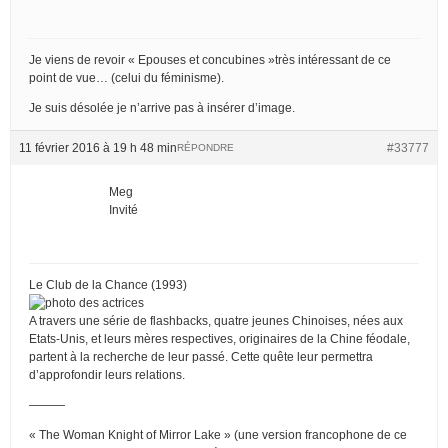
Je viens de revoir « Epouses et concubines »très intéressant de ce
point de vue… (celui du féminisme).
Je suis désolée je n’arrive pas à insérer d’image.
11 février 2016 à 19 h 48 min
#33777
RÉPONDRE
Meg
Invité
Le Club de la Chance (1993)
A travers une série de flashbacks, quatre jeunes Chinoises, nées aux
Etats-Unis, et leurs mères respectives, originaires de la Chine féodale,
partent à la recherche de leur passé. Cette quête leur permettra
d’approfondir leurs relations.
———
« The Woman Knight of Mirror Lake » (une version francophone de ce