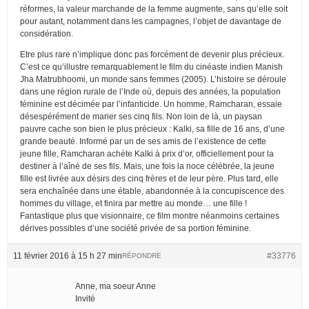
réformes, la valeur marchande de la femme augmente, sans qu’elle soit
pour autant, notamment dans les campagnes, l’objet de davantage de
considération.
Etre plus rare n’implique donc pas forcément de devenir plus précieux.
C’est ce qu’illustre remarquablement le film du cinéaste indien Manish
Jha Matrubhoomi, un monde sans femmes (2005). L’histoire se déroule
dans une région rurale de l’Inde où, depuis des années, la population
féminine est décimée par l’infanticide. Un homme, Ramcharan, essaie
désespérément de marier ses cinq fils. Non loin de là, un paysan
pauvre cache son bien le plus précieux : Kalki, sa fille de 16 ans, d’une
grande beauté. Informé par un de ses amis de l’existence de cette
jeune fille, Ramcharan achète Kalki à prix d’or, officiellement pour la
destiner à l’aîné de ses fils. Mais, une fois la noce célébrée, la jeune
fille est livrée aux désirs des cinq frères et de leur père. Plus tard, elle
sera enchaînée dans une étable, abandonnée à la concupiscence des
hommes du village, et finira par mettre au monde… une fille !
Fantastique plus que visionnaire, ce film montre néanmoins certaines
dérives possibles d’une société privée de sa portion féminine.
11 février 2016 à 15 h 27 min
#33776
RÉPONDRE
Anne, ma soeur Anne
Invité