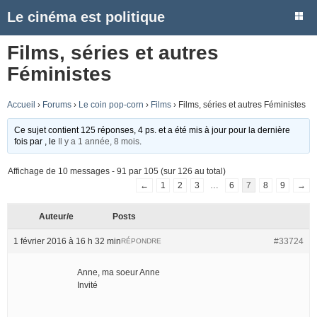
Le cinéma est politique
Films, séries et autres
Féministes
Accueil
›
Forums
›
Le coin pop-corn
›
Films
›
Films, séries et autres Féministes
Ce sujet contient 125 réponses, 4 ps. et a été mis à jour pour la dernière
fois par
, le
Il y a 1 année, 8 mois
.
Affichage de 10 messages - 91 par 105 (sur 126 au total)
←
1
2
3
…
6
7
8
9
→
Auteur/e
Posts
1 février 2016 à 16 h 32 min
#33724
RÉPONDRE
Anne, ma soeur Anne
Invité