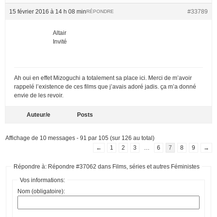
15 février 2016 à 14 h 08 min
#33789
RÉPONDRE
Altair
Invité
Ah oui en effet Mizoguchi a totalement sa place ici. Merci de m’avoir
rappelé l’existence de ces films que j’avais adoré jadis. ça m’a donné
envie de les revoir.
Auteur/e
Posts
Affichage de 10 messages - 91 par 105 (sur 126 au total)
←
1
2
3
…
6
7
8
9
→
Répondre à: Répondre #37062 dans Films, séries et autres Féministes
Vos informations:
Nom (obligatoire):