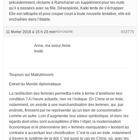
précédemment, réclame à Ramcharan un supplément pour les nuits
qu’il a passées avec sa fille. Désespérée, Kalki tente de s’échapper.
Elle est rattrapée et pour couper court à toute nouvelle tentative, elle est
enchaînée dans l’étable.
11 février 2016 à 15 h 23 min
#33775
RÉPONDRE
Anne, ma soeur Anne
Invité
Toujours sur Matrubhoomi
Extrait du Monde diplomatique
La raréfaction des femmes permettra-t-elle à terme d’améliorer leur
condition ? A l’heure actuelle, rien ne l’indique. En Chine et en Inde,
notamment, on assiste à une marchandisation des femmes, qui, par
endroits, finissent par ne représenter qu’un bien de consommation
comme un autre. Loin d’augmenter leur valeur symbolique, et donc les
égards dont elles sont susceptibles d’être l’objet, la modernisation
économique et le phénomène des « femmes manquantes » tendent au
contraire à accentuer leur chosification. C’est le cas en Inde, notamment
à travers le système de la dot. C’est aussi le cas en Chine, où, avec les