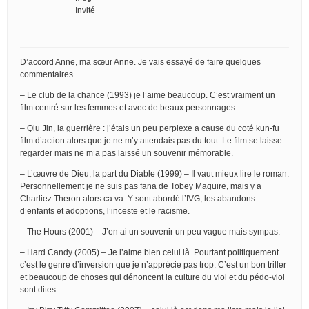
Invité
D’accord Anne, ma sœur Anne. Je vais essayé de faire quelques
commentaires.
– Le club de la chance (1993) je l’aime beaucoup. C’est vraiment un
film centré sur les femmes et avec de beaux personnages.
– Qiu Jin, la guerrière : j’étais un peu perplexe a cause du coté kun-fu
film d’action alors que je ne m’y attendais pas du tout. Le film se laisse
regarder mais ne m’a pas laissé un souvenir mémorable.
– L’œuvre de Dieu, la part du Diable (1999) – Il vaut mieux lire le roman.
Personnellement je ne suis pas fana de Tobey Maguire, mais y a
Charliez Theron alors ca va. Y sont abordé l’IVG, les abandons
d’enfants et adoptions, l’inceste et le racisme.
– The Hours (2001) – J’en ai un souvenir un peu vague mais sympas.
– Hard Candy (2005) – Je l’aime bien celui là. Pourtant politiquement
c’est le genre d’inversion que je n’apprécie pas trop. C’est un bon triller
et beaucoup de choses qui dénoncent la culture du viol et du pédo-viol
sont dites.