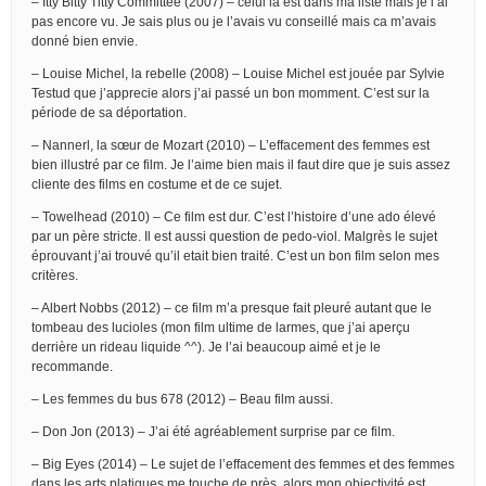
– Itty Bitty Titty Committee (2007) – celui là est dans ma liste mais je l’ai
pas encore vu. Je sais plus ou je l’avais vu conseillé mais ca m’avais
donné bien envie.
– Louise Michel, la rebelle (2008) – Louise Michel est jouée par Sylvie
Testud que j’apprecie alors j’ai passé un bon momment. C’est sur la
période de sa déportation.
– Nannerl, la sœur de Mozart (2010) – L’effacement des femmes est
bien illustré par ce film. Je l’aime bien mais il faut dire que je suis assez
cliente des films en costume et de ce sujet.
– Towelhead (2010) – Ce film est dur. C’est l’histoire d’une ado élevé
par un père stricte. Il est aussi question de pedo-viol. Malgrès le sujet
éprouvant j’ai trouvé qu’il etait bien traité. C’est un bon film selon mes
critères.
– Albert Nobbs (2012) – ce film m’a presque fait pleuré autant que le
tombeau des lucioles (mon film ultime de larmes, que j’ai aperçu
derrière un rideau liquide ^^). Je l’ai beaucoup aimé et je le
recommande.
– Les femmes du bus 678 (2012) – Beau film aussi.
– Don Jon (2013) – J’ai été agréablement surprise par ce film.
– Big Eyes (2014) – Le sujet de l’effacement des femmes et des femmes
dans les arts platiques me touche de près, alors mon objectivité est