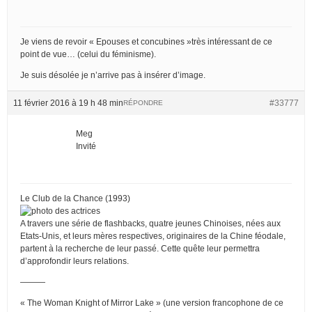
Je viens de revoir « Epouses et concubines »très intéressant de ce
point de vue… (celui du féminisme).
Je suis désolée je n’arrive pas à insérer d’image.
11 février 2016 à 19 h 48 min
#33777
RÉPONDRE
Meg
Invité
Le Club de la Chance (1993)
A travers une série de flashbacks, quatre jeunes Chinoises, nées aux
Etats-Unis, et leurs mères respectives, originaires de la Chine féodale,
partent à la recherche de leur passé. Cette quête leur permettra
d’approfondir leurs relations.
———
« The Woman Knight of Mirror Lake » (une version francophone de ce