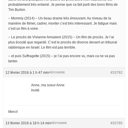
probablement très entamé. Je pense que ca fait parti des bons films de
Tim Burton.
– Mommy (2014) – Un beau drame très émouvant. Au niveau de la
manière de filmer, cadrer, monter c’est très interessant. Je fatigue mais
c’est un film à voire.
– Le procès de Vivianne Amsalem (2015) – Un film de procès. Je l’ai
plus écouté que regardé. C’est le procès de divorce devant un tribunal
rabbinique en Israël. Le film est pas terrible.
– et puis Suffragette (2015) – je l’ai pas encore vu, mais ca ne va pas
tarder.
12 février 2016 à 1 h 47 min
#33782
RÉPONDRE
Anne, ma soeur Anne
Invité
Merci!
13 février 2016 à 18 h 14 min
#33785
RÉPONDRE