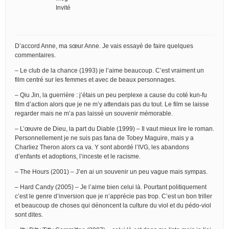
Invité
D’accord Anne, ma sœur Anne. Je vais essayé de faire quelques
commentaires.
– Le club de la chance (1993) je l’aime beaucoup. C’est vraiment un
film centré sur les femmes et avec de beaux personnages.
– Qiu Jin, la guerrière : j’étais un peu perplexe a cause du coté kun-fu
film d’action alors que je ne m’y attendais pas du tout. Le film se laisse
regarder mais ne m’a pas laissé un souvenir mémorable.
– L’œuvre de Dieu, la part du Diable (1999) – Il vaut mieux lire le roman.
Personnellement je ne suis pas fana de Tobey Maguire, mais y a
Charliez Theron alors ca va. Y sont abordé l’IVG, les abandons
d’enfants et adoptions, l’inceste et le racisme.
– The Hours (2001) – J’en ai un souvenir un peu vague mais sympas.
– Hard Candy (2005) – Je l’aime bien celui là. Pourtant politiquement
c’est le genre d’inversion que je n’apprécie pas trop. C’est un bon triller
et beaucoup de choses qui dénoncent la culture du viol et du pédo-viol
sont dites.