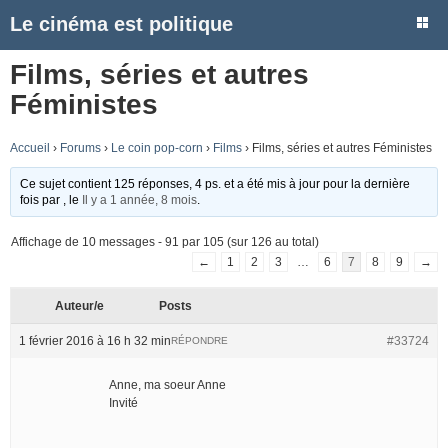
Le cinéma est politique
Films, séries et autres
Féministes
Accueil
›
Forums
›
Le coin pop-corn
›
Films
›
Films, séries et autres Féministes
Ce sujet contient 125 réponses, 4 ps. et a été mis à jour pour la dernière
fois par
, le
Il y a 1 année, 8 mois
.
Affichage de 10 messages - 91 par 105 (sur 126 au total)
←
1
2
3
…
6
7
8
9
→
Auteur/e
Posts
1 février 2016 à 16 h 32 min
#33724
RÉPONDRE
Anne, ma soeur Anne
Invité