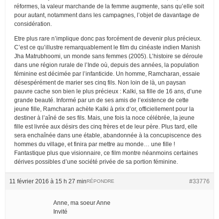
réformes, la valeur marchande de la femme augmente, sans qu’elle soit
pour autant, notamment dans les campagnes, l’objet de davantage de
considération.
Etre plus rare n’implique donc pas forcément de devenir plus précieux.
C’est ce qu’illustre remarquablement le film du cinéaste indien Manish
Jha Matrubhoomi, un monde sans femmes (2005). L’histoire se déroule
dans une région rurale de l’Inde où, depuis des années, la population
féminine est décimée par l’infanticide. Un homme, Ramcharan, essaie
désespérément de marier ses cinq fils. Non loin de là, un paysan
pauvre cache son bien le plus précieux : Kalki, sa fille de 16 ans, d’une
grande beauté. Informé par un de ses amis de l’existence de cette
jeune fille, Ramcharan achète Kalki à prix d’or, officiellement pour la
destiner à l’aîné de ses fils. Mais, une fois la noce célébrée, la jeune
fille est livrée aux désirs des cinq frères et de leur père. Plus tard, elle
sera enchaînée dans une étable, abandonnée à la concupiscence des
hommes du village, et finira par mettre au monde… une fille !
Fantastique plus que visionnaire, ce film montre néanmoins certaines
dérives possibles d’une société privée de sa portion féminine.
11 février 2016 à 15 h 27 min
#33776
RÉPONDRE
Anne, ma soeur Anne
Invité