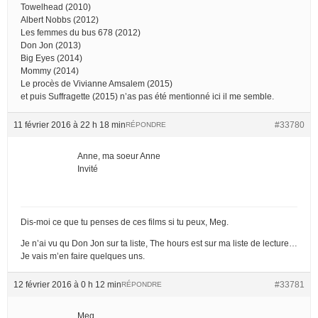
Towelhead (2010)
Albert Nobbs (2012)
Les femmes du bus 678 (2012)
Don Jon (2013)
Big Eyes (2014)
Mommy (2014)
Le procès de Vivianne Amsalem (2015)
et puis Suffragette (2015) n’as pas été mentionné ici il me semble.
11 février 2016 à 22 h 18 min
#33780
RÉPONDRE
Anne, ma soeur Anne
Invité
Dis-moi ce que tu penses de ces films si tu peux, Meg.
Je n’ai vu qu Don Jon sur ta liste, The hours est sur ma liste de lecture…
Je vais m’en faire quelques uns.
12 février 2016 à 0 h 12 min
#33781
RÉPONDRE
Meg