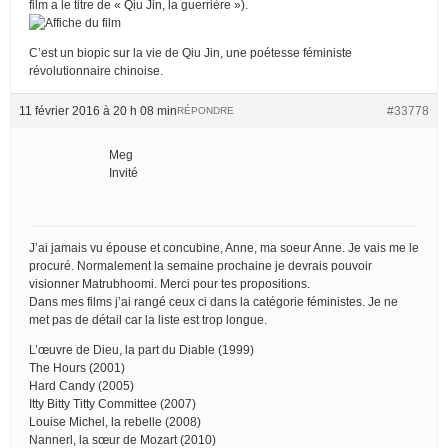
film a le titre de « Qiu Jin, la guerrière »).
C’est un biopic sur la vie de Qiu Jin, une poétesse féministe
révolutionnaire chinoise.
11 février 2016 à 20 h 08 min
#33778
RÉPONDRE
Meg
Invité
J’ai jamais vu épouse et concubine, Anne, ma soeur Anne. Je vais me le
procuré. Normalement la semaine prochaine je devrais pouvoir
visionner Matrubhoomi. Merci pour tes propositions.
Dans mes films j’ai rangé ceux ci dans la catégorie féministes. Je ne
met pas de détail car la liste est trop longue.
L’œuvre de Dieu, la part du Diable (1999)
The Hours (2001)
Hard Candy (2005)
Itty Bitty Titty Committee (2007)
Louise Michel, la rebelle (2008)
Nannerl, la sœur de Mozart (2010)