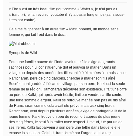
« Fire » est un très beau film (tout comme « Water », je n’ai pas vu
« Earth »), je l’ai revu sur youtube il n’y a pas si longtemps (sans sous-
titres par contre).
Cela me fait penser à un autre film « Matrubhoomi, un monde sans
femme », qui fait froid dans le dos…
Synopsis de Wiki
Pour une famille pauvre de l’Inde, avoir une fille exige de grands
sacrifices pour lui constituer une dot et pouvoir la marier. Dans un
village où depuis des années les filles ont été éliminées à la naissance,
Ramcharan, père de cinq garçons, cherche à marier son fils aîné.
Secrètement gardée à l’écart du village par son père, Kalki est la seule
femme de la région. Ramcharan découvre son existence. Il fait une offre
au père de Kalki, qui après avoir hésité, finit par vendre sa fille contre
une forte somme d’argent. Kalki se retrouve mariée non pas au fils aîné
de Ramcharan comme cela avait été prévu, mais aux cinq frères.
Ramcharan, veuf depuis plusieurs années, exige de partager le lit de la
jeune femme. Kalki trouve un peu de réconfort auprès du plus jeune
des cinq frères, le seul à la traiter avec respect. Il meurt, tué par un de
ses frères. Kalki fait parvenir à son père une lettre dans laquelle elle
expose la situation. Celui-ci, transformé par l’argent qu’il a reçu