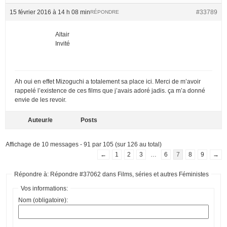
15 février 2016 à 14 h 08 min
#33789
RÉPONDRE
Altair
Invité
Ah oui en effet Mizoguchi a totalement sa place ici. Merci de m’avoir
rappelé l’existence de ces films que j’avais adoré jadis. ça m’a donné
envie de les revoir.
Auteur/e
Posts
Affichage de 10 messages - 91 par 105 (sur 126 au total)
←
1
2
3
…
6
7
8
9
→
Répondre à: Répondre #37062 dans Films, séries et autres Féministes
Vos informations:
Nom (obligatoire):