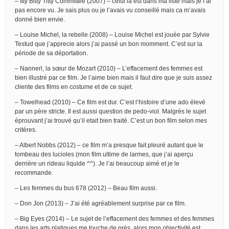
– Itty Bitty Titty Committee (2007) – celui là est dans ma liste mais je l’ai
pas encore vu. Je sais plus ou je l’avais vu conseillé mais ca m’avais
donné bien envie.
– Louise Michel, la rebelle (2008) – Louise Michel est jouée par Sylvie
Testud que j’apprecie alors j’ai passé un bon momment. C’est sur la
période de sa déportation.
– Nannerl, la sœur de Mozart (2010) – L’effacement des femmes est
bien illustré par ce film. Je l’aime bien mais il faut dire que je suis assez
cliente des films en costume et de ce sujet.
– Towelhead (2010) – Ce film est dur. C’est l’histoire d’une ado élevé
par un père stricte. Il est aussi question de pedo-viol. Malgrès le sujet
éprouvant j’ai trouvé qu’il etait bien traité. C’est un bon film selon mes
critères.
– Albert Nobbs (2012) – ce film m’a presque fait pleuré autant que le
tombeau des lucioles (mon film ultime de larmes, que j’ai aperçu
derrière un rideau liquide ^^). Je l’ai beaucoup aimé et je le
recommande.
– Les femmes du bus 678 (2012) – Beau film aussi.
– Don Jon (2013) – J’ai été agréablement surprise par ce film.
– Big Eyes (2014) – Le sujet de l’effacement des femmes et des femmes
dans les arts platiques me touche de près, alors mon objectivité est