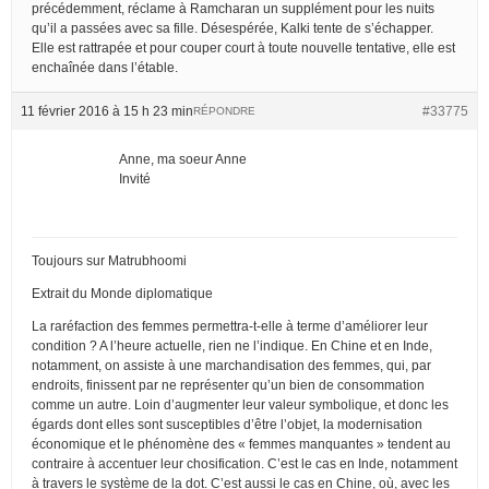
précédemment, réclame à Ramcharan un supplément pour les nuits
qu’il a passées avec sa fille. Désespérée, Kalki tente de s’échapper.
Elle est rattrapée et pour couper court à toute nouvelle tentative, elle est
enchaînée dans l’étable.
11 février 2016 à 15 h 23 min
#33775
RÉPONDRE
Anne, ma soeur Anne
Invité
Toujours sur Matrubhoomi
Extrait du Monde diplomatique
La raréfaction des femmes permettra-t-elle à terme d’améliorer leur
condition ? A l’heure actuelle, rien ne l’indique. En Chine et en Inde,
notamment, on assiste à une marchandisation des femmes, qui, par
endroits, finissent par ne représenter qu’un bien de consommation
comme un autre. Loin d’augmenter leur valeur symbolique, et donc les
égards dont elles sont susceptibles d’être l’objet, la modernisation
économique et le phénomène des « femmes manquantes » tendent au
contraire à accentuer leur chosification. C’est le cas en Inde, notamment
à travers le système de la dot. C’est aussi le cas en Chine, où, avec les