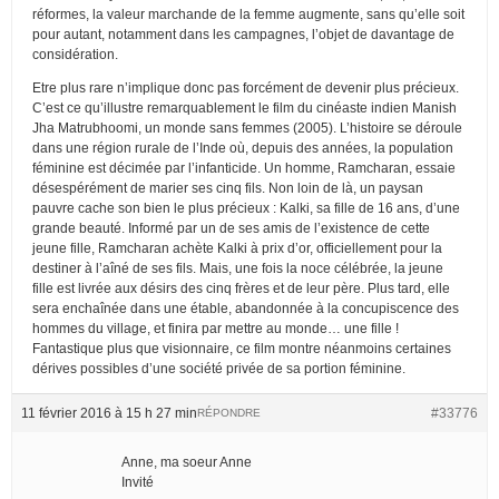
réformes, la valeur marchande de la femme augmente, sans qu’elle soit
pour autant, notamment dans les campagnes, l’objet de davantage de
considération.
Etre plus rare n’implique donc pas forcément de devenir plus précieux.
C’est ce qu’illustre remarquablement le film du cinéaste indien Manish
Jha Matrubhoomi, un monde sans femmes (2005). L’histoire se déroule
dans une région rurale de l’Inde où, depuis des années, la population
féminine est décimée par l’infanticide. Un homme, Ramcharan, essaie
désespérément de marier ses cinq fils. Non loin de là, un paysan
pauvre cache son bien le plus précieux : Kalki, sa fille de 16 ans, d’une
grande beauté. Informé par un de ses amis de l’existence de cette
jeune fille, Ramcharan achète Kalki à prix d’or, officiellement pour la
destiner à l’aîné de ses fils. Mais, une fois la noce célébrée, la jeune
fille est livrée aux désirs des cinq frères et de leur père. Plus tard, elle
sera enchaînée dans une étable, abandonnée à la concupiscence des
hommes du village, et finira par mettre au monde… une fille !
Fantastique plus que visionnaire, ce film montre néanmoins certaines
dérives possibles d’une société privée de sa portion féminine.
11 février 2016 à 15 h 27 min
#33776
RÉPONDRE
Anne, ma soeur Anne
Invité