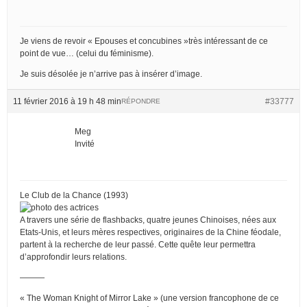
Je viens de revoir « Epouses et concubines »très intéressant de ce
point de vue… (celui du féminisme).
Je suis désolée je n’arrive pas à insérer d’image.
11 février 2016 à 19 h 48 min
#33777
RÉPONDRE
Meg
Invité
Le Club de la Chance (1993)
A travers une série de flashbacks, quatre jeunes Chinoises, nées aux
Etats-Unis, et leurs mères respectives, originaires de la Chine féodale,
partent à la recherche de leur passé. Cette quête leur permettra
d’approfondir leurs relations.
———
« The Woman Knight of Mirror Lake » (une version francophone de ce