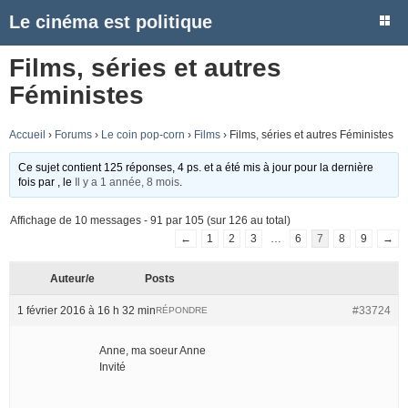
Le cinéma est politique
Films, séries et autres
Féministes
Accueil
›
Forums
›
Le coin pop-corn
›
Films
›
Films, séries et autres Féministes
Ce sujet contient 125 réponses, 4 ps. et a été mis à jour pour la dernière
fois par
, le
Il y a 1 année, 8 mois
.
Affichage de 10 messages - 91 par 105 (sur 126 au total)
←
1
2
3
…
6
7
8
9
→
Auteur/e
Posts
1 février 2016 à 16 h 32 min
#33724
RÉPONDRE
Anne, ma soeur Anne
Invité