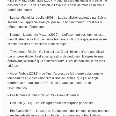
– Itty Bitty Titty Committee (2007) – celui là est dans ma liste mais je l’ai
pas encore vu. Je sais plus ou je l’avais vu conseillé mais ca m’avais
donné bien envie.
– Louise Michel, la rebelle (2008) – Louise Michel est jouée par Sylvie
Testud que j’apprecie alors j’ai passé un bon momment. C’est sur la
période de sa déportation.
– Nannerl, la sœur de Mozart (2010) – L’effacement des femmes est
bien illustré par ce film. Je l’aime bien mais il faut dire que je suis assez
cliente des films en costume et de ce sujet.
– Towelhead (2010) – Ce film est dur. C’est l’histoire d’une ado élevé
par un père stricte. Il est aussi question de pedo-viol. Malgrès le sujet
éprouvant j’ai trouvé qu’il etait bien traité. C’est un bon film selon mes
critères.
– Albert Nobbs (2012) – ce film m’a presque fait pleuré autant que le
tombeau des lucioles (mon film ultime de larmes, que j’ai aperçu
derrière un rideau liquide ^^). Je l’ai beaucoup aimé et je le
recommande.
– Les femmes du bus 678 (2012) – Beau film aussi.
– Don Jon (2013) – J’ai été agréablement surprise par ce film.
– Big Eyes (2014) – Le sujet de l’effacement des femmes et des femmes
dans les arts platiques me touche de près, alors mon objectivité est