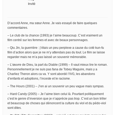
Invité
D’accord Anne, ma sœur Anne. Je vais essayé de faire quelques
commentaires.
– Le club de la chance (1993) je l’aime beaucoup. C’est vraiment un
film centré sur les femmes et avec de beaux personnages.
– Qiu Jin, la guerrière : j’étais un peu perplexe a cause du coté kun-fu
film d’action alors que je ne m’y attendais pas du tout. Le film se laisse
regarder mais ne m’a pas laissé un souvenir mémorable.
– L’œuvre de Dieu, la part du Diable (1999) – Il vaut mieux lire le roman.
Personnellement je ne suis pas fana de Tobey Maguire, mais y a
Charliez Theron alors ca va. Y sont abordé l’IVG, les abandons
d’enfants et adoptions, l’inceste et le racisme.
– The Hours (2001) – J’en ai un souvenir un peu vague mais sympas.
– Hard Candy (2005) – Je l’aime bien celui là. Pourtant politiquement
c’est le genre d’inversion que je n’apprécie pas trop. C’est un bon triller
et beaucoup de choses qui dénoncent la culture du viol et du pédo-viol
sont dites.