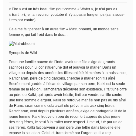
« Fire » est un très beau film (tout comme « Water », je n’ai pas vu
« Earth »), je l’ai revu sur youtube il n’y a pas si longtemps (sans sous-
titres par contre).
Cela me fait penser à un autre film « Matrubhoomi, un monde sans
femme », qui fait froid dans le dos…
Synopsis de Wiki
Pour une famille pauvre de l’Inde, avoir une fille exige de grands
sacrifices pour lui constituer une dot et pouvoir la marier. Dans un
village où depuis des années les filles ont été éliminées à la naissance,
Ramcharan, père de cinq garçons, cherche à marier son fils aîné.
Secrètement gardée à l’écart du village par son père, Kalki est la seule
femme de la région. Ramcharan découvre son existence. Il fait une offre
au père de Kalki, qui après avoir hésité, finit par vendre sa fille contre
une forte somme d’argent. Kalki se retrouve mariée non pas au fils aîné
de Ramcharan comme cela avait été prévu, mais aux cinq frères.
Ramcharan, veuf depuis plusieurs années, exige de partager le lit de la
jeune femme. Kalki trouve un peu de réconfort auprès du plus jeune
des cinq frères, le seul à la traiter avec respect. Il meurt, tué par un de
ses frères. Kalki fait parvenir à son père une lettre dans laquelle elle
expose la situation. Celui-ci, transformé par l’argent qu’il a reçu