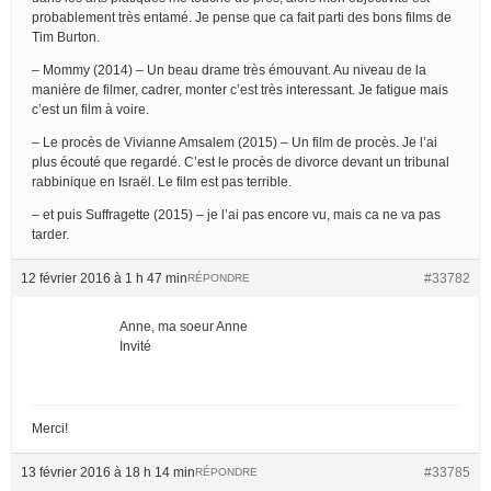
probablement très entamé. Je pense que ca fait parti des bons films de
Tim Burton.
– Mommy (2014) – Un beau drame très émouvant. Au niveau de la
manière de filmer, cadrer, monter c’est très interessant. Je fatigue mais
c’est un film à voire.
– Le procès de Vivianne Amsalem (2015) – Un film de procès. Je l’ai
plus écouté que regardé. C’est le procès de divorce devant un tribunal
rabbinique en Israël. Le film est pas terrible.
– et puis Suffragette (2015) – je l’ai pas encore vu, mais ca ne va pas
tarder.
12 février 2016 à 1 h 47 min
#33782
RÉPONDRE
Anne, ma soeur Anne
Invité
Merci!
13 février 2016 à 18 h 14 min
#33785
RÉPONDRE