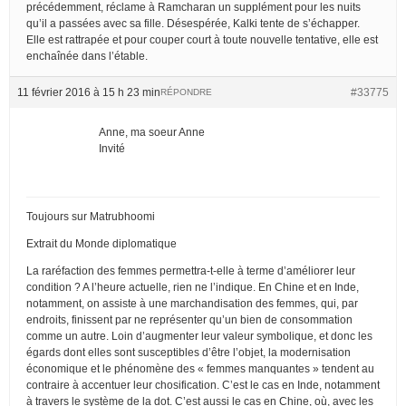
précédemment, réclame à Ramcharan un supplément pour les nuits
qu’il a passées avec sa fille. Désespérée, Kalki tente de s’échapper.
Elle est rattrapée et pour couper court à toute nouvelle tentative, elle est
enchaînée dans l’étable.
11 février 2016 à 15 h 23 min
#33775
RÉPONDRE
Anne, ma soeur Anne
Invité
Toujours sur Matrubhoomi
Extrait du Monde diplomatique
La raréfaction des femmes permettra-t-elle à terme d’améliorer leur
condition ? A l’heure actuelle, rien ne l’indique. En Chine et en Inde,
notamment, on assiste à une marchandisation des femmes, qui, par
endroits, finissent par ne représenter qu’un bien de consommation
comme un autre. Loin d’augmenter leur valeur symbolique, et donc les
égards dont elles sont susceptibles d’être l’objet, la modernisation
économique et le phénomène des « femmes manquantes » tendent au
contraire à accentuer leur chosification. C’est le cas en Inde, notamment
à travers le système de la dot. C’est aussi le cas en Chine, où, avec les