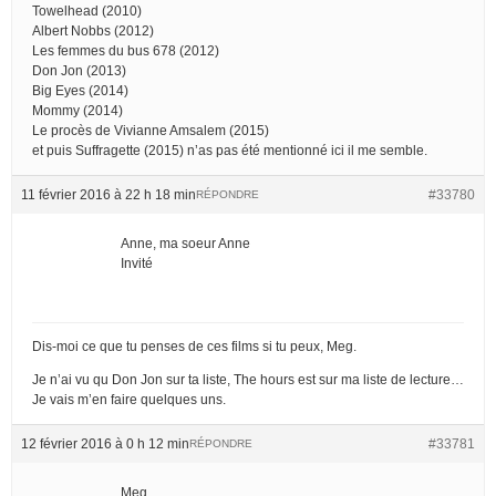
Towelhead (2010)
Albert Nobbs (2012)
Les femmes du bus 678 (2012)
Don Jon (2013)
Big Eyes (2014)
Mommy (2014)
Le procès de Vivianne Amsalem (2015)
et puis Suffragette (2015) n’as pas été mentionné ici il me semble.
11 février 2016 à 22 h 18 min
#33780
RÉPONDRE
Anne, ma soeur Anne
Invité
Dis-moi ce que tu penses de ces films si tu peux, Meg.
Je n’ai vu qu Don Jon sur ta liste, The hours est sur ma liste de lecture…
Je vais m’en faire quelques uns.
12 février 2016 à 0 h 12 min
#33781
RÉPONDRE
Meg