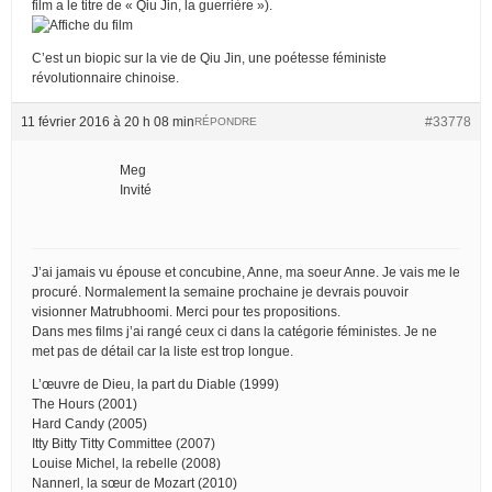
film a le titre de « Qiu Jin, la guerrière »).
C’est un biopic sur la vie de Qiu Jin, une poétesse féministe
révolutionnaire chinoise.
11 février 2016 à 20 h 08 min
#33778
RÉPONDRE
Meg
Invité
J’ai jamais vu épouse et concubine, Anne, ma soeur Anne. Je vais me le
procuré. Normalement la semaine prochaine je devrais pouvoir
visionner Matrubhoomi. Merci pour tes propositions.
Dans mes films j’ai rangé ceux ci dans la catégorie féministes. Je ne
met pas de détail car la liste est trop longue.
L’œuvre de Dieu, la part du Diable (1999)
The Hours (2001)
Hard Candy (2005)
Itty Bitty Titty Committee (2007)
Louise Michel, la rebelle (2008)
Nannerl, la sœur de Mozart (2010)