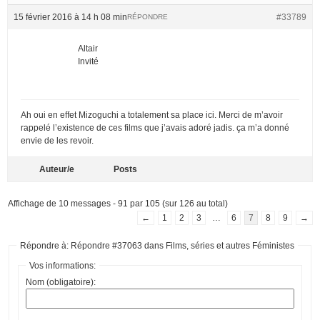
15 février 2016 à 14 h 08 min
#33789
RÉPONDRE
Altair
Invité
Ah oui en effet Mizoguchi a totalement sa place ici. Merci de m’avoir
rappelé l’existence de ces films que j’avais adoré jadis. ça m’a donné
envie de les revoir.
Auteur/e
Posts
Affichage de 10 messages - 91 par 105 (sur 126 au total)
←
1
2
3
…
6
7
8
9
→
Répondre à: Répondre #37063 dans Films, séries et autres Féministes
Vos informations:
Nom (obligatoire):