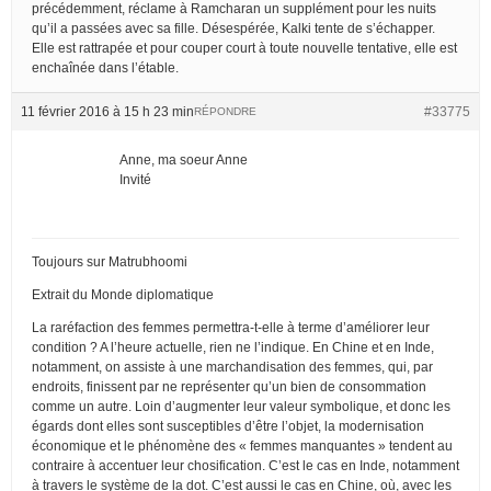
précédemment, réclame à Ramcharan un supplément pour les nuits
qu’il a passées avec sa fille. Désespérée, Kalki tente de s’échapper.
Elle est rattrapée et pour couper court à toute nouvelle tentative, elle est
enchaînée dans l’étable.
11 février 2016 à 15 h 23 min
#33775
RÉPONDRE
Anne, ma soeur Anne
Invité
Toujours sur Matrubhoomi
Extrait du Monde diplomatique
La raréfaction des femmes permettra-t-elle à terme d’améliorer leur
condition ? A l’heure actuelle, rien ne l’indique. En Chine et en Inde,
notamment, on assiste à une marchandisation des femmes, qui, par
endroits, finissent par ne représenter qu’un bien de consommation
comme un autre. Loin d’augmenter leur valeur symbolique, et donc les
égards dont elles sont susceptibles d’être l’objet, la modernisation
économique et le phénomène des « femmes manquantes » tendent au
contraire à accentuer leur chosification. C’est le cas en Inde, notamment
à travers le système de la dot. C’est aussi le cas en Chine, où, avec les