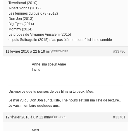
Towelhead (2010)
Albert Nobbs (2012)
Les femmes du bus 678 (2012)
Don Jon (2013)
Big Eyes (2014)
Mommy (2014)
Le procès de Vivianne Amsalem (2015)
et puis Suffragette (2015) n’as pas été mentionné ici il me semble.
11 février 2016 à 22 h 18 min
#33780
RÉPONDRE
Anne, ma soeur Anne
Invité
Dis-moi ce que tu penses de ces films si tu peux, Meg.
Je n’ai vu qu Don Jon sur ta liste, The hours est sur ma liste de lecture…
Je vais m’en faire quelques uns.
12 février 2016 à 0 h 12 min
#33781
RÉPONDRE
Meg