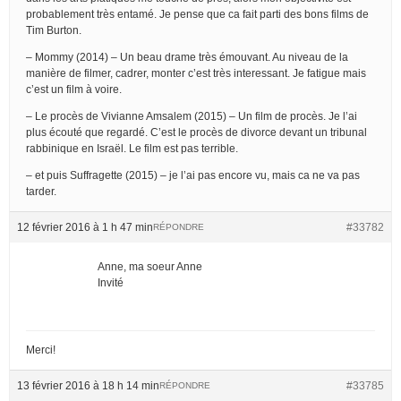
probablement très entamé. Je pense que ca fait parti des bons films de
Tim Burton.
– Mommy (2014) – Un beau drame très émouvant. Au niveau de la
manière de filmer, cadrer, monter c’est très interessant. Je fatigue mais
c’est un film à voire.
– Le procès de Vivianne Amsalem (2015) – Un film de procès. Je l’ai
plus écouté que regardé. C’est le procès de divorce devant un tribunal
rabbinique en Israël. Le film est pas terrible.
– et puis Suffragette (2015) – je l’ai pas encore vu, mais ca ne va pas
tarder.
12 février 2016 à 1 h 47 min
#33782
RÉPONDRE
Anne, ma soeur Anne
Invité
Merci!
13 février 2016 à 18 h 14 min
#33785
RÉPONDRE