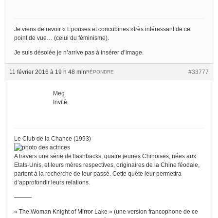
Je viens de revoir « Epouses et concubines »très intéressant de ce
point de vue… (celui du féminisme).
Je suis désolée je n’arrive pas à insérer d’image.
11 février 2016 à 19 h 48 min
#33777
RÉPONDRE
Meg
Invité
Le Club de la Chance (1993)
A travers une série de flashbacks, quatre jeunes Chinoises, nées aux
Etats-Unis, et leurs mères respectives, originaires de la Chine féodale,
partent à la recherche de leur passé. Cette quête leur permettra
d’approfondir leurs relations.
———
« The Woman Knight of Mirror Lake » (une version francophone de ce