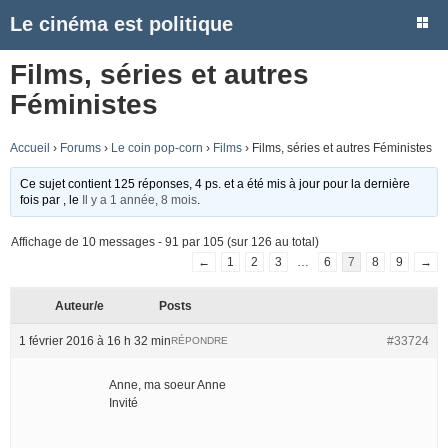
Le cinéma est politique
Films, séries et autres
Féministes
Accueil
›
Forums
›
Le coin pop-corn
›
Films
›
Films, séries et autres Féministes
Ce sujet contient 125 réponses, 4 ps. et a été mis à jour pour la dernière
fois par
, le
Il y a 1 année, 8 mois
.
Affichage de 10 messages - 91 par 105 (sur 126 au total)
←
1
2
3
…
6
7
8
9
→
Auteur/e
Posts
1 février 2016 à 16 h 32 min
#33724
RÉPONDRE
Anne, ma soeur Anne
Invité