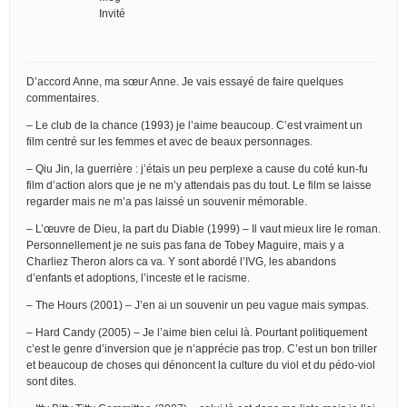
Invité
D’accord Anne, ma sœur Anne. Je vais essayé de faire quelques
commentaires.
– Le club de la chance (1993) je l’aime beaucoup. C’est vraiment un
film centré sur les femmes et avec de beaux personnages.
– Qiu Jin, la guerrière : j’étais un peu perplexe a cause du coté kun-fu
film d’action alors que je ne m’y attendais pas du tout. Le film se laisse
regarder mais ne m’a pas laissé un souvenir mémorable.
– L’œuvre de Dieu, la part du Diable (1999) – Il vaut mieux lire le roman.
Personnellement je ne suis pas fana de Tobey Maguire, mais y a
Charliez Theron alors ca va. Y sont abordé l’IVG, les abandons
d’enfants et adoptions, l’inceste et le racisme.
– The Hours (2001) – J’en ai un souvenir un peu vague mais sympas.
– Hard Candy (2005) – Je l’aime bien celui là. Pourtant politiquement
c’est le genre d’inversion que je n’apprécie pas trop. C’est un bon triller
et beaucoup de choses qui dénoncent la culture du viol et du pédo-viol
sont dites.