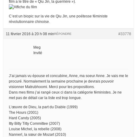
film a le titre de « Qiu Jin, la guerrière »).
C’est un biopic sur la vie de Qiu Jin, une poétesse féministe
révolutionnaire chinoise.
11 février 2016 à 20 h 08 min
#33778
RÉPONDRE
Meg
Invité
J’ai jamais vu épouse et concubine, Anne, ma soeur Anne. Je vais me le
procuré. Normalement la semaine prochaine je devrais pouvoir
visionner Matrubhoomi. Merci pour tes propositions.
Dans mes films j’ai rangé ceux ci dans la catégorie féministes. Je ne
met pas de détail car la liste est trop longue.
L’œuvre de Dieu, la part du Diable (1999)
The Hours (2001)
Hard Candy (2005)
Itty Bitty Titty Committee (2007)
Louise Michel, la rebelle (2008)
Nannerl, la sœur de Mozart (2010)