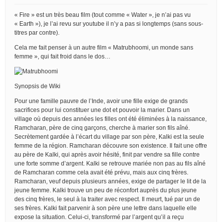
« Fire » est un très beau film (tout comme « Water », je n’ai pas vu
« Earth »), je l’ai revu sur youtube il n’y a pas si longtemps (sans sous-
titres par contre).
Cela me fait penser à un autre film « Matrubhoomi, un monde sans
femme », qui fait froid dans le dos…
Synopsis de Wiki
Pour une famille pauvre de l’Inde, avoir une fille exige de grands
sacrifices pour lui constituer une dot et pouvoir la marier. Dans un
village où depuis des années les filles ont été éliminées à la naissance,
Ramcharan, père de cinq garçons, cherche à marier son fils aîné.
Secrètement gardée à l’écart du village par son père, Kalki est la seule
femme de la région. Ramcharan découvre son existence. Il fait une offre
au père de Kalki, qui après avoir hésité, finit par vendre sa fille contre
une forte somme d’argent. Kalki se retrouve mariée non pas au fils aîné
de Ramcharan comme cela avait été prévu, mais aux cinq frères.
Ramcharan, veuf depuis plusieurs années, exige de partager le lit de la
jeune femme. Kalki trouve un peu de réconfort auprès du plus jeune
des cinq frères, le seul à la traiter avec respect. Il meurt, tué par un de
ses frères. Kalki fait parvenir à son père une lettre dans laquelle elle
expose la situation. Celui-ci, transformé par l’argent qu’il a reçu