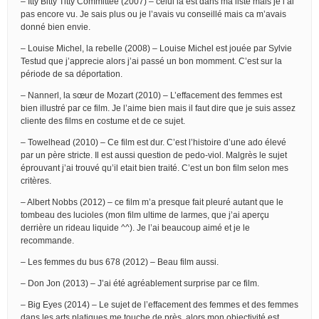
– Itty Bitty Titty Committee (2007) – celui là est dans ma liste mais je l’ai
pas encore vu. Je sais plus ou je l’avais vu conseillé mais ca m’avais
donné bien envie.
– Louise Michel, la rebelle (2008) – Louise Michel est jouée par Sylvie
Testud que j’apprecie alors j’ai passé un bon momment. C’est sur la
période de sa déportation.
– Nannerl, la sœur de Mozart (2010) – L’effacement des femmes est
bien illustré par ce film. Je l’aime bien mais il faut dire que je suis assez
cliente des films en costume et de ce sujet.
– Towelhead (2010) – Ce film est dur. C’est l’histoire d’une ado élevé
par un père stricte. Il est aussi question de pedo-viol. Malgrès le sujet
éprouvant j’ai trouvé qu’il etait bien traité. C’est un bon film selon mes
critères.
– Albert Nobbs (2012) – ce film m’a presque fait pleuré autant que le
tombeau des lucioles (mon film ultime de larmes, que j’ai aperçu
derrière un rideau liquide ^^). Je l’ai beaucoup aimé et je le
recommande.
– Les femmes du bus 678 (2012) – Beau film aussi.
– Don Jon (2013) – J’ai été agréablement surprise par ce film.
– Big Eyes (2014) – Le sujet de l’effacement des femmes et des femmes
dans les arts platiques me touche de près, alors mon objectivité est