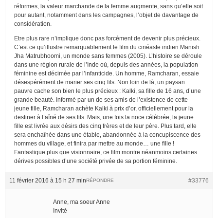
réformes, la valeur marchande de la femme augmente, sans qu’elle soit
pour autant, notamment dans les campagnes, l’objet de davantage de
considération.
Etre plus rare n’implique donc pas forcément de devenir plus précieux.
C’est ce qu’illustre remarquablement le film du cinéaste indien Manish
Jha Matrubhoomi, un monde sans femmes (2005). L’histoire se déroule
dans une région rurale de l’Inde où, depuis des années, la population
féminine est décimée par l’infanticide. Un homme, Ramcharan, essaie
désespérément de marier ses cinq fils. Non loin de là, un paysan
pauvre cache son bien le plus précieux : Kalki, sa fille de 16 ans, d’une
grande beauté. Informé par un de ses amis de l’existence de cette
jeune fille, Ramcharan achète Kalki à prix d’or, officiellement pour la
destiner à l’aîné de ses fils. Mais, une fois la noce célébrée, la jeune
fille est livrée aux désirs des cinq frères et de leur père. Plus tard, elle
sera enchaînée dans une étable, abandonnée à la concupiscence des
hommes du village, et finira par mettre au monde… une fille !
Fantastique plus que visionnaire, ce film montre néanmoins certaines
dérives possibles d’une société privée de sa portion féminine.
11 février 2016 à 15 h 27 min
#33776
RÉPONDRE
Anne, ma soeur Anne
Invité