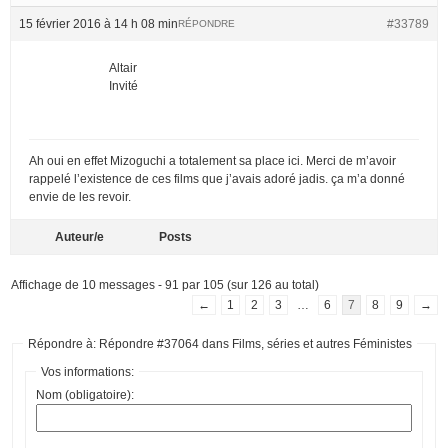
15 février 2016 à 14 h 08 min
#33789
RÉPONDRE
Altair
Invité
Ah oui en effet Mizoguchi a totalement sa place ici. Merci de m’avoir
rappelé l’existence de ces films que j’avais adoré jadis. ça m’a donné
envie de les revoir.
Auteur/e
Posts
Affichage de 10 messages - 91 par 105 (sur 126 au total)
←
1
2
3
…
6
7
8
9
→
Répondre à: Répondre #37064 dans Films, séries et autres Féministes
Vos informations:
Nom (obligatoire):