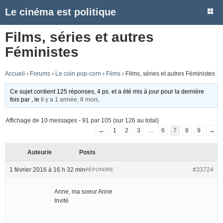
Le cinéma est politique
Films, séries et autres
Féministes
Accueil
›
Forums
›
Le coin pop-corn
›
Films
›
Films, séries et autres Féministes
Ce sujet contient 125 réponses, 4 ps. et a été mis à jour pour la dernière
fois par
, le
Il y a 1 année, 8 mois
.
Affichage de 10 messages - 91 par 105 (sur 126 au total)
←
1
2
3
…
6
7
8
9
→
Auteur/e
Posts
1 février 2016 à 16 h 32 min
#33724
RÉPONDRE
Anne, ma soeur Anne
Invité