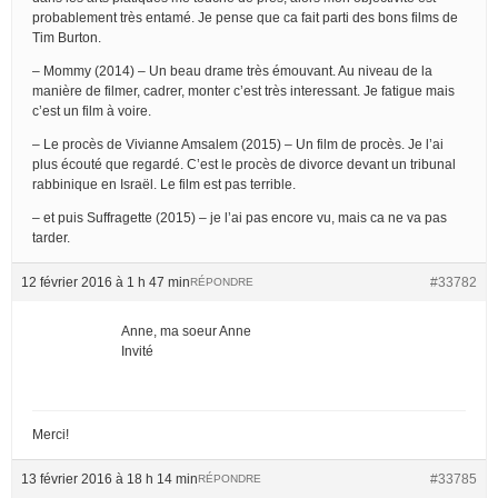
probablement très entamé. Je pense que ca fait parti des bons films de
Tim Burton.
– Mommy (2014) – Un beau drame très émouvant. Au niveau de la
manière de filmer, cadrer, monter c’est très interessant. Je fatigue mais
c’est un film à voire.
– Le procès de Vivianne Amsalem (2015) – Un film de procès. Je l’ai
plus écouté que regardé. C’est le procès de divorce devant un tribunal
rabbinique en Israël. Le film est pas terrible.
– et puis Suffragette (2015) – je l’ai pas encore vu, mais ca ne va pas
tarder.
12 février 2016 à 1 h 47 min
#33782
RÉPONDRE
Anne, ma soeur Anne
Invité
Merci!
13 février 2016 à 18 h 14 min
#33785
RÉPONDRE