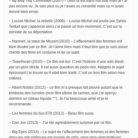
– Itty Bitty Titty Committee (2007) – celui là est dans ma liste mais je l’ai
pas encore vu. Je sais plus ou je l’avais vu conseillé mais ca m’avais
donné bien envie.
– Louise Michel, la rebelle (2008) – Louise Michel est jouée par Sylvie
Testud que j’apprecie alors j’ai passé un bon momment. C’est sur la
période de sa déportation.
– Nannerl, la sœur de Mozart (2010) – L’effacement des femmes est
bien illustré par ce film. Je l’aime bien mais il faut dire que je suis assez
cliente des films en costume et de ce sujet.
– Towelhead (2010) – Ce film est dur. C’est l’histoire d’une ado élevé
par un père stricte. Il est aussi question de pedo-viol. Malgrès le sujet
éprouvant j’ai trouvé qu’il etait bien traité. C’est un bon film selon mes
critères.
– Albert Nobbs (2012) – ce film m’a presque fait pleuré autant que le
tombeau des lucioles (mon film ultime de larmes, que j’ai aperçu
derrière un rideau liquide ^^). Je l’ai beaucoup aimé et je le
recommande.
– Les femmes du bus 678 (2012) – Beau film aussi.
– Don Jon (2013) – J’ai été agréablement surprise par ce film.
– Big Eyes (2014) – Le sujet de l’effacement des femmes et des femmes
dans les arts platiques me touche de près, alors mon objectivité est