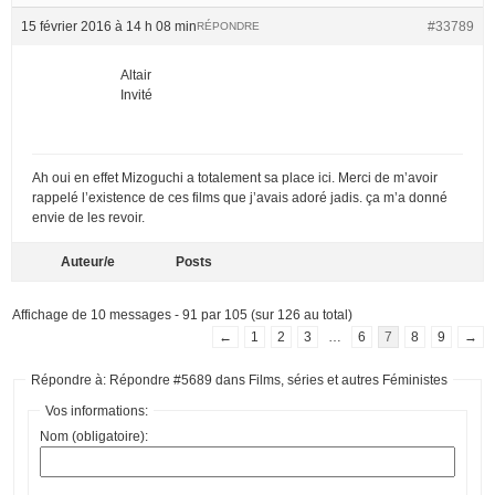
15 février 2016 à 14 h 08 min
#33789
RÉPONDRE
Altair
Invité
Ah oui en effet Mizoguchi a totalement sa place ici. Merci de m’avoir
rappelé l’existence de ces films que j’avais adoré jadis. ça m’a donné
envie de les revoir.
Auteur/e
Posts
Affichage de 10 messages - 91 par 105 (sur 126 au total)
←
1
2
3
…
6
7
8
9
→
Répondre à: Répondre #5689 dans Films, séries et autres Féministes
Vos informations:
Nom (obligatoire):