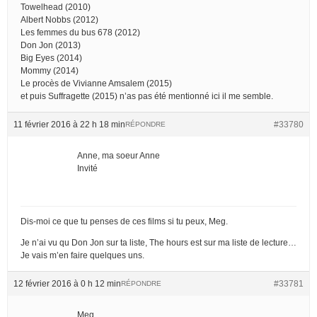
Towelhead (2010)
Albert Nobbs (2012)
Les femmes du bus 678 (2012)
Don Jon (2013)
Big Eyes (2014)
Mommy (2014)
Le procès de Vivianne Amsalem (2015)
et puis Suffragette (2015) n’as pas été mentionné ici il me semble.
11 février 2016 à 22 h 18 min
#33780
RÉPONDRE
Anne, ma soeur Anne
Invité
Dis-moi ce que tu penses de ces films si tu peux, Meg.
Je n’ai vu qu Don Jon sur ta liste, The hours est sur ma liste de lecture…
Je vais m’en faire quelques uns.
12 février 2016 à 0 h 12 min
#33781
RÉPONDRE
Meg