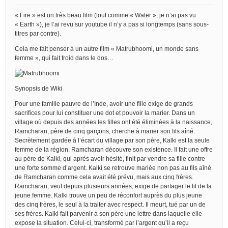
« Fire » est un très beau film (tout comme « Water », je n’ai pas vu
« Earth »), je l’ai revu sur youtube il n’y a pas si longtemps (sans sous-
titres par contre).
Cela me fait penser à un autre film « Matrubhoomi, un monde sans
femme », qui fait froid dans le dos…
Synopsis de Wiki
Pour une famille pauvre de l’Inde, avoir une fille exige de grands
sacrifices pour lui constituer une dot et pouvoir la marier. Dans un
village où depuis des années les filles ont été éliminées à la naissance,
Ramcharan, père de cinq garçons, cherche à marier son fils aîné.
Secrètement gardée à l’écart du village par son père, Kalki est la seule
femme de la région. Ramcharan découvre son existence. Il fait une offre
au père de Kalki, qui après avoir hésité, finit par vendre sa fille contre
une forte somme d’argent. Kalki se retrouve mariée non pas au fils aîné
de Ramcharan comme cela avait été prévu, mais aux cinq frères.
Ramcharan, veuf depuis plusieurs années, exige de partager le lit de la
jeune femme. Kalki trouve un peu de réconfort auprès du plus jeune
des cinq frères, le seul à la traiter avec respect. Il meurt, tué par un de
ses frères. Kalki fait parvenir à son père une lettre dans laquelle elle
expose la situation. Celui-ci, transformé par l’argent qu’il a reçu