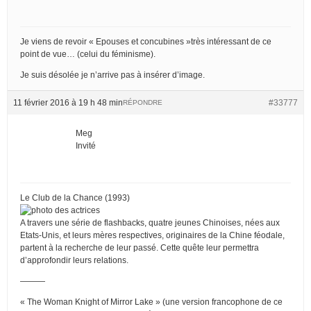
Je viens de revoir « Epouses et concubines »très intéressant de ce
point de vue… (celui du féminisme).
Je suis désolée je n’arrive pas à insérer d’image.
11 février 2016 à 19 h 48 min
#33777
RÉPONDRE
Meg
Invité
Le Club de la Chance (1993)
A travers une série de flashbacks, quatre jeunes Chinoises, nées aux
Etats-Unis, et leurs mères respectives, originaires de la Chine féodale,
partent à la recherche de leur passé. Cette quête leur permettra
d’approfondir leurs relations.
———
« The Woman Knight of Mirror Lake » (une version francophone de ce