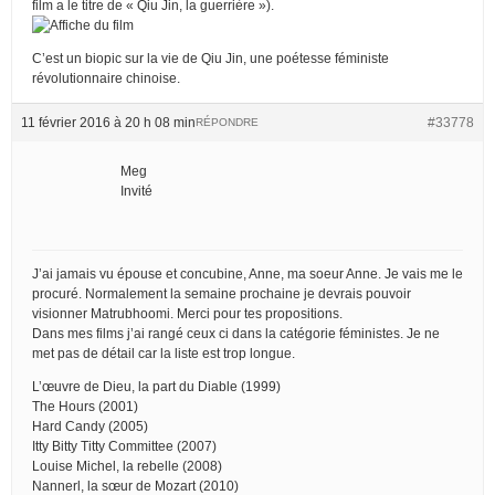
film a le titre de « Qiu Jin, la guerrière »).
C’est un biopic sur la vie de Qiu Jin, une poétesse féministe
révolutionnaire chinoise.
11 février 2016 à 20 h 08 min
#33778
RÉPONDRE
Meg
Invité
J’ai jamais vu épouse et concubine, Anne, ma soeur Anne. Je vais me le
procuré. Normalement la semaine prochaine je devrais pouvoir
visionner Matrubhoomi. Merci pour tes propositions.
Dans mes films j’ai rangé ceux ci dans la catégorie féministes. Je ne
met pas de détail car la liste est trop longue.
L’œuvre de Dieu, la part du Diable (1999)
The Hours (2001)
Hard Candy (2005)
Itty Bitty Titty Committee (2007)
Louise Michel, la rebelle (2008)
Nannerl, la sœur de Mozart (2010)