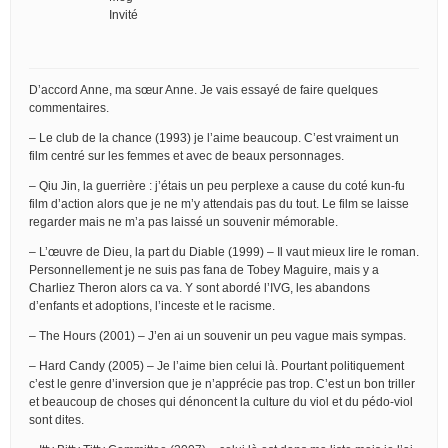
Invité
D’accord Anne, ma sœur Anne. Je vais essayé de faire quelques
commentaires.
– Le club de la chance (1993) je l’aime beaucoup. C’est vraiment un
film centré sur les femmes et avec de beaux personnages.
– Qiu Jin, la guerrière : j’étais un peu perplexe a cause du coté kun-fu
film d’action alors que je ne m’y attendais pas du tout. Le film se laisse
regarder mais ne m’a pas laissé un souvenir mémorable.
– L’œuvre de Dieu, la part du Diable (1999) – Il vaut mieux lire le roman.
Personnellement je ne suis pas fana de Tobey Maguire, mais y a
Charliez Theron alors ca va. Y sont abordé l’IVG, les abandons
d’enfants et adoptions, l’inceste et le racisme.
– The Hours (2001) – J’en ai un souvenir un peu vague mais sympas.
– Hard Candy (2005) – Je l’aime bien celui là. Pourtant politiquement
c’est le genre d’inversion que je n’apprécie pas trop. C’est un bon triller
et beaucoup de choses qui dénoncent la culture du viol et du pédo-viol
sont dites.