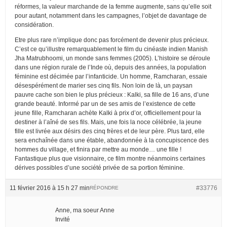
réformes, la valeur marchande de la femme augmente, sans qu’elle soit
pour autant, notamment dans les campagnes, l’objet de davantage de
considération.
Etre plus rare n’implique donc pas forcément de devenir plus précieux.
C’est ce qu’illustre remarquablement le film du cinéaste indien Manish
Jha Matrubhoomi, un monde sans femmes (2005). L’histoire se déroule
dans une région rurale de l’Inde où, depuis des années, la population
féminine est décimée par l’infanticide. Un homme, Ramcharan, essaie
désespérément de marier ses cinq fils. Non loin de là, un paysan
pauvre cache son bien le plus précieux : Kalki, sa fille de 16 ans, d’une
grande beauté. Informé par un de ses amis de l’existence de cette
jeune fille, Ramcharan achète Kalki à prix d’or, officiellement pour la
destiner à l’aîné de ses fils. Mais, une fois la noce célébrée, la jeune
fille est livrée aux désirs des cinq frères et de leur père. Plus tard, elle
sera enchaînée dans une étable, abandonnée à la concupiscence des
hommes du village, et finira par mettre au monde… une fille !
Fantastique plus que visionnaire, ce film montre néanmoins certaines
dérives possibles d’une société privée de sa portion féminine.
11 février 2016 à 15 h 27 min
#33776
RÉPONDRE
Anne, ma soeur Anne
Invité