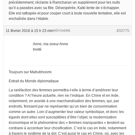
précédemment, réclame à Ramcharan un supplément pour les nuits
qu’il a passées avec sa fille. Désespérée, Kalki tente de s’échapper.
Elle est rattrapée et pour couper court à toute nouvelle tentative, elle est
enchaînée dans l’étable.
11 février 2016 à 15 h 23 min
#33775
RÉPONDRE
Anne, ma soeur Anne
Invité
Toujours sur Matrubhoomi
Extrait du Monde diplomatique
La raréfaction des femmes permettra-t-elle à terme d’améliorer leur
condition ? A l’heure actuelle, rien ne l’indique. En Chine et en Inde,
notamment, on assiste à une marchandisation des femmes, qui, par
endroits, finissent par ne représenter qu’un bien de consommation
comme un autre. Loin d’augmenter leur valeur symbolique, et donc les
égards dont elles sont susceptibles d’être l’objet, la modernisation
économique et le phénomène des « femmes manquantes » tendent au
contraire à accentuer leur chosification. C’est le cas en Inde, notamment
à travers le système de la dot. C’est aussi le cas en Chine, où, avec les