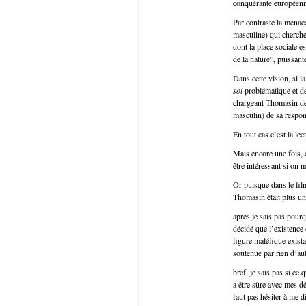
conquérante européenne,
Par contraste la menace
masculine) qui cherche
dont la place sociale e
de la nature”, puissant
Dans cette vision, si la
soi
problématique et de
chargeant Thomasin de 
masculin) de sa respons
En tout cas c’est la le
Mais encore une fois, c
être intéressant si on 
Or puisque dans le fil
Thomasin était plus un
après je sais pas pourq
décidé que l’existence 
figure maléfique exista
soutenue par rien d’a
bref, je sais pas si ce 
à être sûre avec mes d
faut pas hésiter à me 