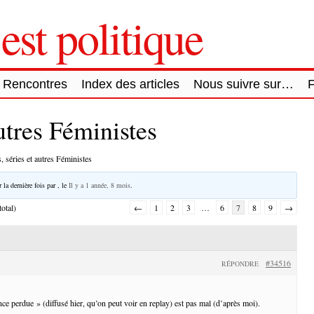
est politique
Rencontres
Index des articles
Nous suivre sur…
autres Féministes
, séries et autres Féministes
 la dernière fois par
, le
Il y a 1 année, 8 mois
.
otal)
←
1
2
3
…
6
7
8
9
→
#34516
RÉPONDRE
ce perdue » (diffusé hier, qu’on peut voir en replay) est pas mal (d’après moi).