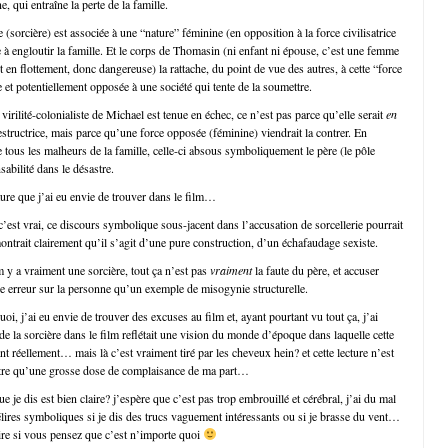
 qui entraîne la perte de la famille.
 (sorcière) est associée à une “nature” féminine (en opposition à la force civilisatrice
 à engloutir la famille. Et le corps de Thomasin (ni enfant ni épouse, c’est une femme
st en flottement, donc dangereuse) la rattache, du point de vue des autres, à cette “force
e et potentiellement opposée à une société qui tente de la soumettre.
 virilité-colonialiste de Michael est tenue en échec, ce n’est pas parce qu’elle serait
en
structrice, mais parce qu’une force opposée (féminine) viendrait la contrer. En
tous les malheurs de la famille, celle-ci absous symboliquement le père (le pôle
abilité dans le désastre.
cture que j’ai eu envie de trouver dans le film…
’est vrai, ce discours symbolique sous-jacent dans l’accusation de sorcellerie pourrait
montrait clairement qu’il s’agit d’une pure construction, d’un échafaudage sexiste.
m y a vraiment une sorcière, tout ça n’est pas
vraiment
la faute du père, et accuser
e erreur sur la personne qu’un exemple de misogynie structurelle.
uoi, j’ai eu envie de trouver des excuses au film et, ayant pourtant vu tout ça, j’ai
de la sorcière dans le film reflétait une vision du monde d’époque dans laquelle cette
nt réellement… mais là c’est vraiment tiré par les cheveux hein? et cette lecture n’est
utre qu’une grosse dose de complaisance de ma part…
que je dis est bien claire? j’espère que c’est pas trop embrouillé et cérébral, j’ai du mal
élires symboliques si je dis des trucs vaguement intéressants ou si je brasse du vent…
dire si vous pensez que c’est n’importe quoi