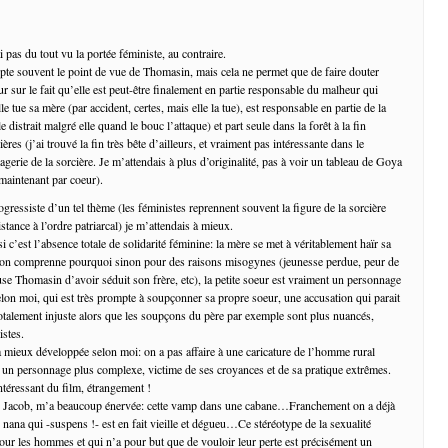
ai pas du tout vu la portée féministe, au contraire.
opte souvent le point de vue de Thomasin, mais cela ne permet que de faire douter
ur sur le fait qu’elle est peut-être finalement en partie responsable du malheur qui
lle tue sa mère (par accident, certes, mais elle la tue), est responsable en partie de la
e distrait malgré elle quand le bouc l’attaque) et part seule dans la forêt à la fin
ères (j’ai trouvé la fin très bête d’ailleurs, et vraiment pas intéressante dans le
erie de la sorcière. Je m’attendais à plus d’originalité, pas à voir un tableau de Goya
maintenant par coeur).
gressiste d’un tel thème (les féministes reprennent souvent la figure de la sorcière
tance à l’ordre patriarcal) je m’attendais à mieux.
 c’est l’absence totale de solidarité féminine: la mère se met à véritablement haïr sa
e l’on comprenne pourquoi sinon pour des raisons misogynes (jeunesse perdue, peur de
cuse Thomasin d’avoir séduit son frère, etc), la petite soeur est vraiment un personnage
elon moi, qui est très prompte à soupçonner sa propre soeur, une accusation qui parait
talement injuste alors que les soupçons du père par exemple sont plus nuancés,
istes.
la mieux développée selon moi: on a pas affaire à une caricature de l’homme rural
 à un personnage plus complexe, victime de ses croyances et de sa pratique extrêmes.
intéressant du film, étrangement !
re, Jacob, m’a beaucoup énervée: cette vamp dans une cabane…Franchement on a déjà
le nana qui -suspens !- est en fait vieille et dégueu…Ce stéréotype de la sexualité
ur les hommes et qui n’a pour but que de vouloir leur perte est précisément un