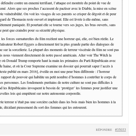
 défendre contre un ennemi terrifiant, l’attaque est montrée du point de vue de
umé. Alors que ses proches l’accusent de pactiser avec le Diable, la mise en scène
ible vulnérabilité. On voit les visages de ses parents se crisper de dégoût et de peur
egard de Thomasin reste ouvert et implorant. Elle est livrée à elle-même, sans
lètement paniquée. Et pourtant elle se tourne vers ses juges, les bras ouverts, sans
e peut que craindre pour sa sécurité physique.
es forces surnaturelles du film recèlent une horreur qui, elle, est bien réelle. Le
réalisateur Robert Eggers a directement tiré la plus grande partie des dialogues de
e sur la sorcellerie. La plupart des moments de terreur viscérale du film ne sont pas
is nous viennent directement de notre passé américain. Aller voir The Witch la
où Donald Trump remporte haut la main les primaires du Parti Républicain avec
de haine, et où la Cour Supreme examine un dossier qui pourrait saper l’accès à
texte publié en mars 2016], éveille en moi une peur bien différente : l’horreur
n rapport de pouvoir qui habilite un petit nombre d’hommes à contrôler le corps de
s personnes. Les fondements puritains de notre culture ne sont pas difficiles à
nd les Républicains invoquent le besoin de ‘protéger’ les femmes pour justifier une
uvelles lois qui empiètent sur notre autonomie corporelle.
le terreur n’était pas une sorcière cachée dans les bois mais bien les hommes à la
le, décidant pieusement du sort des femmes qui les entourent.
#35033
RÉPONDRE