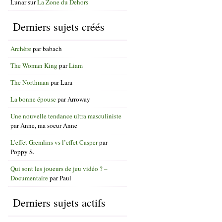
Lunar
sur
La Zone du Dehors
Derniers sujets créés
Archère
par
babach
The Woman King
par
Liam
The Northman
par
Lara
La bonne épouse
par
Arroway
Une nouvelle tendance ultra masculiniste
par
Anne, ma soeur Anne
L’effet Gremlins vs l’effet Casper
par
Poppy S.
Qui sont les joueurs de jeu vidéo ? –
Documentaire
par
Paul
Derniers sujets actifs