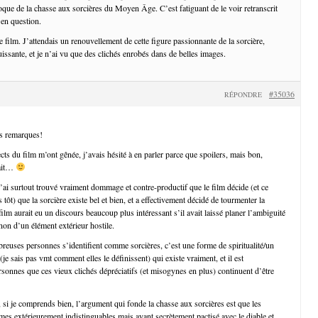
oque de la chasse aux sorcières du Moyen Âge. C’est fatiguant de le voir retranscrit
 en question.
ce film. J’attendais un renouvellement de cette figure passionnante de la sorcière,
issante, et je n’ai vu que des clichés enrobés dans de belles images.
#35036
RÉPONDRE
s remarques!
cts du film m’ont gênée, j’avais hésité à en parler parce que spoilers, mais bon,
fait…
j’ai surtout trouvé vraiment dommage et contre-productif que le film décide (et ce
ès tôt) que la sorcière existe bel et bien, et a effectivement décidé de tourmenter la
film aurait eu un discours beaucoup plus intéressant s’il avait laissé planer l’ambiguité
non d’un élément extérieur hostile.
reuses personnes s’identifient comme sorcières, c’est une forme de spiritualité/un
je sais pas vmt comment elles le définissent) qui existe vraiment, et il est
onnes que ces vieux clichés dépréciatifs (et misogynes en plus) continuent d’être
, si je comprends bien, l’argument qui fonde la chasse aux sorcières est que les
mes extérieurement indistinguables mais ayant secrètement pactisé avec le diable et