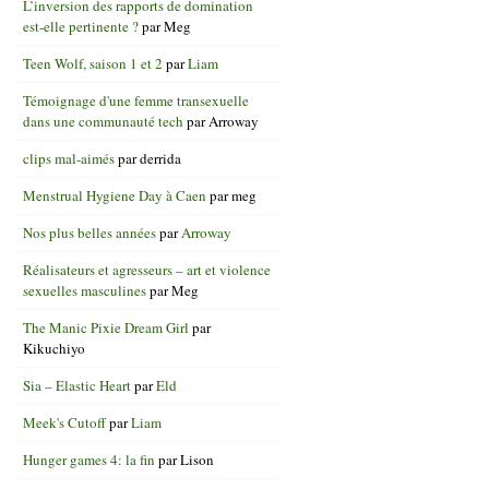
L’inversion des rapports de domination
est-elle pertinente ?
par
Meg
Teen Wolf, saison 1 et 2
par
Liam
Témoignage d'une femme transexuelle
dans une communauté tech
par
Arroway
clips mal-aimés
par
derrida
Menstrual Hygiene Day à Caen
par
meg
Nos plus belles années
par
Arroway
Réalisateurs et agresseurs – art et violence
sexuelles masculines
par
Meg
The Manic Pixie Dream Girl
par
Kikuchiyo
Sia – Elastic Heart
par
Eld
Meek's Cutoff
par
Liam
Hunger games 4: la fin
par
Lison