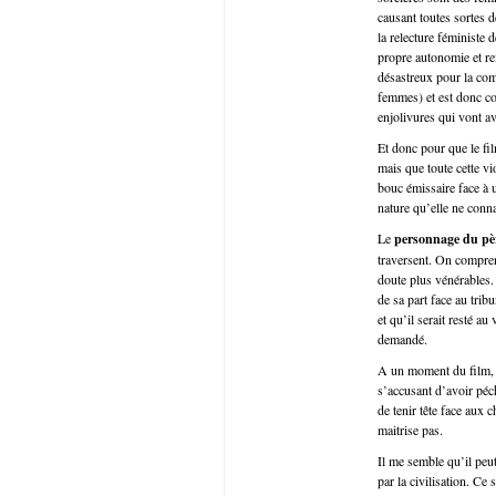
causant toutes sortes 
la relecture féministe 
propre autonomie et re
désastreux pour la co
femmes) et est donc c
enjolivures qui vont a
Et donc pour que le film
mais que toute cette v
bouc émissaire face à u
nature qu’elle ne conna
Le
personnage du pè
traversent. On compren
doute plus vénérables.
de sa part face au trib
et qu’il serait resté au 
demandé.
A un moment du film, fa
s’accusant d’avoir péché
de tenir tête face aux 
maitrise pas.
Il me semble qu’il peut
par la civilisation. Ce 