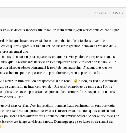
#35037
RÉPONDRE
ton analyse de deux mondes (un masculin et un féminin) qui seraient mis en conflit par
d: le fait que la sorcière existe bel et bien mine tout le potentiel subversif et
est ça qui m’a agacé à la fin: au lieu de laisser le spectateur choisir sa version de la
se grossièrement une.
le jamais de la raison pour laquelle ils ont quitté le village donne l’impression que le
 film, que sa responsabilité n’est en rien impliquée dans le malheur de la famille. En
’est un film qui adopte pleinement le point de vue masculin. D’autant plus que les
lus cohérents pour le spectateur, à part Thomasin, sont le père et Jacob.
me à aimer un film que l’on désapprouve sur le fond !
Sinon, en tant que féministe,
ais au cinéma, ni ne lirait de livre, etc…Ça serait compliqué. Je pense que l’on se
ut dans une société patriarcale, en prenant dans certains films ce qui est bon, sans
reste pour autant.
p plut dans ce film, c’est les relations humains/nature/animaux: on sent que toutes
nes reposent sur une proximité avec la nature et les autres êtres qu’ils côtoient mais
les poussent à fantasmer jusqu’à l’extrême leur environnement. je pense que c’est une
ès juste de ces temps antérieurs à nous. Dommage que ça se fasse au détriment des