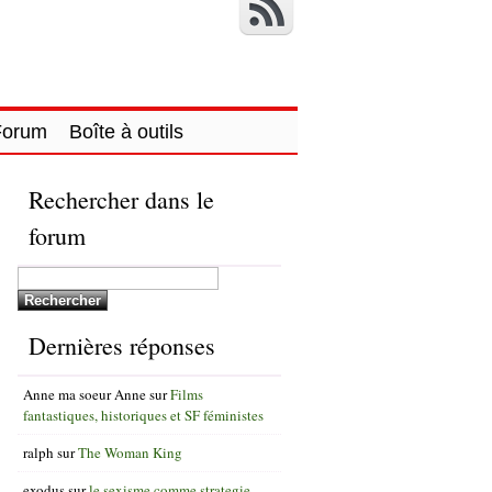
Forum
Boîte à outils
Rechercher dans le
forum
Dernières réponses
Anne ma soeur Anne
sur
Films
fantastiques, historiques et SF féministes
ralph
sur
The Woman King
exodus
sur
le sexisme comme strategie