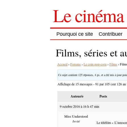
Le cinéma 
Pourquoi ce site
Contribuer
Films, séries et 
Accueil
›
Forums
›
Le coin pop-corn
›
Films
›
Films
Ce sujet contient 125 réponses, 4 ps. et a été mis à jour pour
Affichage de 15 messages - 91 par 105 (sur 126 au t
Auteur/e
Posts
9 octobre 2016 à 16 h 47 min
Miss Understood
Invité
Le téléfilm « L’innocen