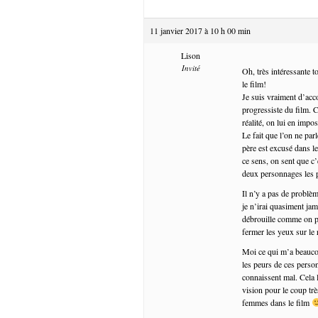
11 janvier 2017 à 10 h 00 min
Lison
Invité
Oh, très intéressante 
le film!
Je suis vraiment d’accor
progressiste du film. C’
réalité, on lui en impo
Le fait que l’on ne par
père est excusé dans le
ce sens, on sent que c
deux personnages les p
Il n’y a pas de problè
je n’irai quasiment jam
débrouille comme on pe
fermer les yeux sur le 
Moi ce qui m’a beaucou
les peurs de ces person
connaissent mal. Cela 
vision pour le coup tr
femmes dans le film