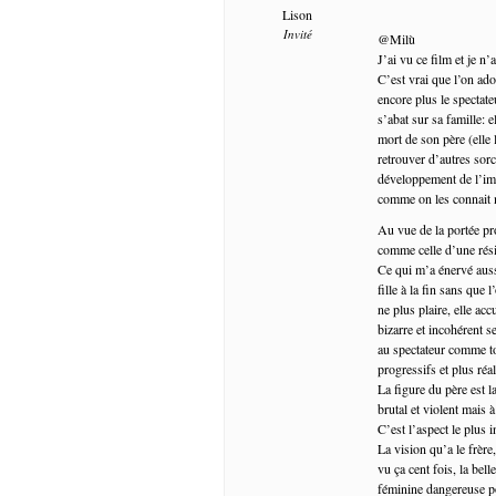
Lison
Invité
@Milù
J’ai vu ce film et je n’
C’est vrai que l’on ad
encore plus le spectate
s’abat sur sa famille: e
mort de son père (elle l
retrouver d’autres sorci
développement de l’imag
comme on les connait 
Au vue de la portée pro
comme celle d’une résis
Ce qui m’a énervé aussi
fille à la fin sans qu
ne plus plaire, elle ac
bizarre et incohérent s
au spectateur comme to
progressifs et plus réal
La figure du père est 
brutal et violent mais
C’est l’aspect le plus 
La vision qu’a le frè
vu ça cent fois, la bel
féminine dangereuse po