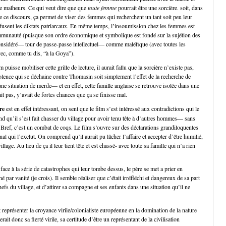
de malheurs. Ce qui veut dire que que
toute femme
pourrait être une sorcière. soit, dans
de ce discours, ça permet de viser des femmes qui recherchent un tant soit peu leur
fusent les diktats patriarcaux. En même temps, l’insoumission chez les femmes est
mmunauté (puisque son ordre économique et symbolique est fondé sur la sujétion des
onsidéré— tour de passe-passe intellectuel— comme maléfique (avec toutes les
vec, comme tu dis, “à la Goya”).
 puisse mobiliser cette grille de lecture, il aurait fallu que la sorcière n’existe pas,
iolence qui se déchaine contre Thomasin soit simplement l’effet de la recherche de
ne situation de merde— et en effet, cette famille anglaise se retrouve isolée dans une
it pas, y’avait de fortes chances que ça se finisse mal.
re
est en effet intéressant, on sent que le film s’est intéressé aux contradictions qui le
d qu’il s’est fait chasser du village pour avoir tenu tête à d’autres hommes— sans
 Bref, c’est un combat de coqs. Le film s’ouvre sur des déclarations grandiloquentes
unal qui l’exclut. On comprend qu’il aurait pu lâcher l’affaire et accepter d’être humilié,
village. Au lieu de ça il leur tient tête et est chassé- avec toute sa famille qui n’a rien
ce à la série de catastrophes qui leur tombe dessus, le père se met a prier en
 par vanité (je crois). Il semble réaliser que c’était irréfléchi et dangereux de sa part
chefs du village, et d’attirer sa compagne et ses enfants dans une situation qu’il ne
 représenter la croyance virile/colonialiste européenne en la domination de la nature
serait donc sa fierté virile, sa certitude d’être un représentant de la civilisation