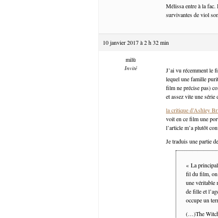
Mélissa entre à la fac. 
survivantes de viol son
10 janvier 2017 à 2 h 32 min
milù
Invité
J’ai vu récemment le f
lequel une famille puri
film ne précise pas) co
et assez vite une série 
la critique d’Ashley B
voit en ce film une por
l’article m’a plutôt co
Je traduis une partie de
« La principal
fil du film, o
une véritable 
de fille et l’a
occupe un terr
(…)The Witch 