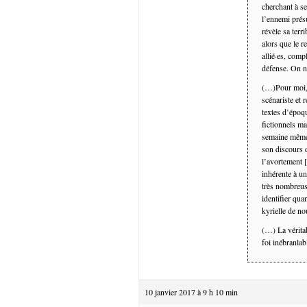
cherchant à se
l’ennemi prés
révèle sa terr
alors que le r
allié·es, comp
défense. On n
(…)Pour moi, l
scénariste et 
textes d’époqu
fictionnels ma
semaine même 
son discours 
l’avortement [
inhérente à u
très nombreuse
identifier qua
kyrielle de no
(…) La véritab
foi inébranlab
10 janvier 2017 à 9 h 10 min