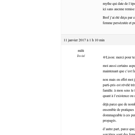
mythe qui date de l’ép
ici sans aucune remise
Bref j’ai été déçu par 
femme persécutée et pu
11 janvier 2017 à 1 h 10 min
milù
Invité
@Lison: merci pour te
moi aussi certains aspe
maintenant que c’est 
non mais en effet moi 
parti-pris est révélé tr
famille. à mon sens le 
quant à l’existence ou 
déjà parce que de nomb
ensemble de pratiques (
dommageable à ces pers
propagés.
d’autre part, parce que
sorcières sont des fem