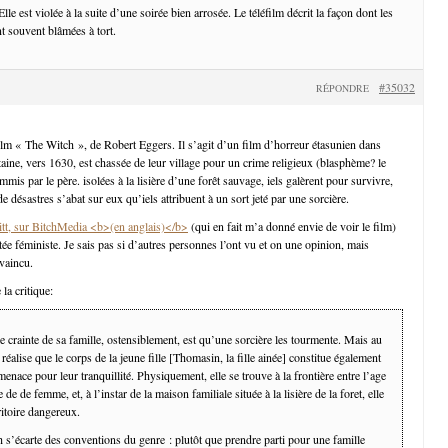
Elle est violée à la suite d’une soirée bien arrosée. Le téléfilm décrit la façon dont les
t souvent blâmées à tort.
#35032
RÉPONDRE
ilm « The Witch », de Robert Eggers. Il s’agit d’un film d’horreur étasunien dans
taine, vers 1630, est chassée de leur village pour un crime religieux (blasphème? le
mmis par le père. isolées à la lisière d’une forêt sauvage, iels galèrent pour survivre,
de désastres s’abat sur eux qu’iels attribuent à un sort jeté par une sorcière.
ritt, sur BitchMedia <b>(en anglais)</b>
(qui en fait m’a donné envie de voir le film)
tée féministe. Je sais pas si d’autres personnes l’ont vu et on une opinion, mais
nvaincu.
 la critique:
e crainte de sa famille, ostensiblement, est qu’une sorcière les tourmente. Mais au
n réalise que le corps de la jeune fille [Thomasin, la fille ainée] constitue également
menace pour leur tranquillité. Physiquement, elle se trouve à la frontière entre l’age
ge de de femme, et, à l’instar de la maison familiale située à la lisière de la foret, elle
itoire dangereux.
s’écarte des conventions du genre : plutôt que prendre parti pour une famille