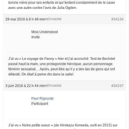
bonne mère pour ses enfants et qui tentent constamment de le caser
avec une autre contre l’avis de Julia Ogden.
29 mai 2016 à 6 h 48 min
#34134
RÉPONDRE
Miss Understood
Invité
J’ai vu « Le voyage de Fanny » hier et j’ai accroché. Test de Bechdel
passé haut la main, une protagoniste héroïque, aucun personnage
féminin sexualisé… Après, peut-être qu’il y a des tas de gens qui ont
détesté. On était à peine dix dans la salle!
3 juin 2016 à 22 h 44 min
#34157
RÉPONDRE
Paul Rigouste
Participant
J’ai vu « Notre petite soeur » (de Hirokazu Koreeda, sorti en 2015) sur