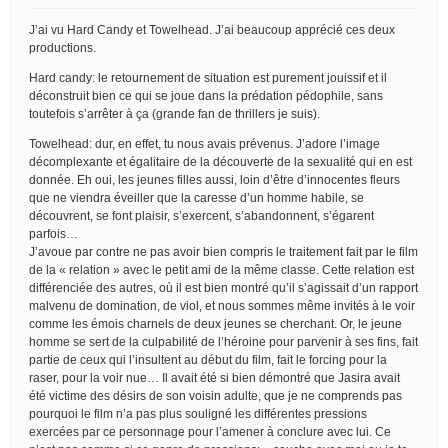
J’ai vu Hard Candy et Towelhead. J’ai beaucoup apprécié ces deux
productions.
Hard candy: le retournement de situation est purement jouissif et il
déconstruit bien ce qui se joue dans la prédation pédophile, sans
toutefois s’arrêter à ça (grande fan de thrillers je suis).
Towelhead: dur, en effet, tu nous avais prévenus. J’adore l’image
décomplexante et égalitaire de la découverte de la sexualité qui en est
donnée. Eh oui, les jeunes filles aussi, loin d’être d’innocentes fleurs
que ne viendra éveiller que la caresse d’un homme habile, se
découvrent, se font plaisir, s’exercent, s’abandonnent, s’égarent
parfois…
J’avoue par contre ne pas avoir bien compris le traitement fait par le film
de la « relation » avec le petit ami de la même classe. Cette relation est
différenciée des autres, où il est bien montré qu’il s’agissait d’un rapport
malvenu de domination, de viol, et nous sommes même invités à le voir
comme les émois charnels de deux jeunes se cherchant. Or, le jeune
homme se sert de la culpabilité de l’héroine pour parvenir à ses fins, fait
partie de ceux qui l’insultent au début du film, fait le forcing pour la
raser, pour la voir nue… Il avait été si bien démontré que Jasira avait
été victime des désirs de son voisin adulte, que je ne comprends pas
pourquoi le film n’a pas plus souligné les différentes pressions
exercées par ce personnage pour l’amener à conclure avec lui. Ce