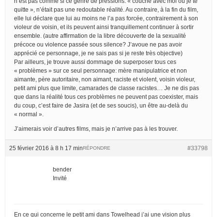
n’est pas comme si ce genre de pressions: « couche avec moi ou je te
quitte », n’était pas une redoutable réalité. Au contraire, à la fin du film,
elle lui déclare que lui au moins ne l’a pas forcée, contrairement à son
violeur de voisin, et ils peuvent ainsi tranquillement continuer à sortir
ensemble. (autre affirmation de la libre découverte de la sexualité
précoce ou violence passée sous silence? J’avoue ne pas avoir
apprécié ce personnage, je ne sais pas si je reste très objective)
Par ailleurs, je trouve aussi dommage de superposer tous ces
« problèmes » sur ce seul personnage: mère manipulatrice et non
aimante, père autoritaire, non aimant, raciste et violent, voisin violeur,
petit ami plus que limite, camarades de classe racistes… Je ne dis pas
que dans la réalité tous ces problèmes ne peuvent pas coexister, mais
du coup, c’est faire de Jasira (et de ses soucis), un être au-delà du
« normal ».
J’aimerais voir d’autres films, mais je n’arrive pas à les trouver.
25 février 2016 à 8 h 17 min
#33798
RÉPONDRE
bender
Invité
En ce qui concerne le petit ami dans Towelhead j’ai une vision plus