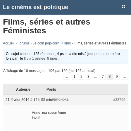
Le cinéma est politique
Films, séries et autres
Féministes
Accueil
›
Forums
›
Le coin pop-corn
›
Films
›
Films, séries et autres Féministes
Ce sujet contient 125 réponses, 4 ps. et a été mis à jour pour la dernière
fois par
, le
Il y a 1 année, 8 mois
.
Affichage de 10 messages - 106 par 120 (sur 126 au total)
←
1
2
3
…
7
8
9
→
Auteur/e
Posts
21 février 2016 à 14 h 55 min
#33795
RÉPONDRE
Anne, ma soeur Anne
Invité