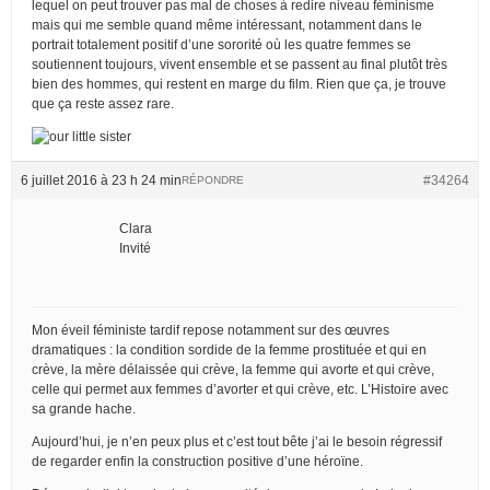
lequel on peut trouver pas mal de choses à redire niveau féminisme
mais qui me semble quand même intéressant, notamment dans le
portrait totalement positif d’une sororité où les quatre femmes se
soutiennent toujours, vivent ensemble et se passent au final plutôt très
bien des hommes, qui restent en marge du film. Rien que ça, je trouve
que ça reste assez rare.
6 juillet 2016 à 23 h 24 min
#34264
RÉPONDRE
Clara
Invité
Mon éveil féministe tardif repose notamment sur des œuvres
dramatiques : la condition sordide de la femme prostituée et qui en
crève, la mère délaissée qui crève, la femme qui avorte et qui crève,
celle qui permet aux femmes d’avorter et qui crève, etc. L’Histoire avec
sa grande hache.
Aujourd’hui, je n’en peux plus et c’est tout bête j’ai le besoin régressif
de regarder enfin la construction positive d’une héroïne.