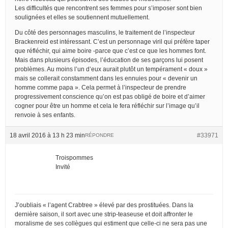
Les difficultés que rencontrent ses femmes pour s’imposer sont bien
soulignées et elles se soutiennent mutuellement.
Du côté des personnages masculins, le traitement de l’inspecteur
Brackenreid est intéressant. C’est un personnage viril qui préfère taper
que réfléchir, qui aime boire -parce que c’est ce que les hommes font.
Mais dans plusieurs épisodes, l’éducation de ses garçons lui posent
problèmes. Au moins l’un d’eux aurait plutôt un tempérament « doux »
mais se collerait constamment dans les ennuies pour « devenir un
homme comme papa ». Cela permet à l’inspecteur de prendre
progressivement conscience qu’on est pas obligé de boire et d’aimer
cogner pour être un homme et cela le fera réfléchir sur l’image qu’il
renvoie à ses enfants.
18 avril 2016 à 13 h 23 min
#33971
RÉPONDRE
Troispommes
Invité
J’oubliais « l’agent Crabtree » élevé par des prostituées. Dans la
dernière saison, il sort avec une strip-teaseuse et doit affronter le
moralisme de ses collègues qui estiment que celle-ci ne sera pas une