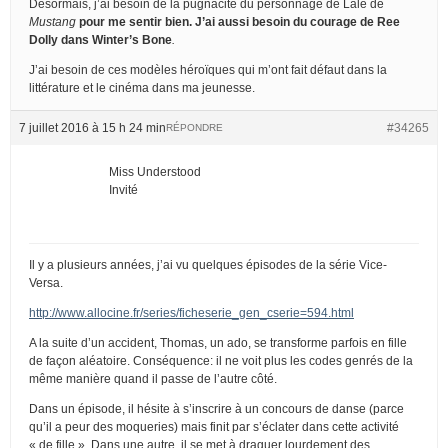
Désormais, j’ai besoin de la pugnacité du personnage de Lale de
Mustang
pour me sentir bien. J’ai aussi besoin du courage de Ree
Dolly dans
Winter’s Bone
.
J’ai besoin de ces modèles héroïques qui m’ont fait défaut dans la
littérature et le cinéma dans ma jeunesse.
7 juillet 2016 à 15 h 24 min
#34265
RÉPONDRE
Miss Understood
Invité
Il y a plusieurs années, j’ai vu quelques épisodes de la série Vice-
Versa.
http://www.allocine.fr/series/ficheserie_gen_cserie=594.html
A la suite d’un accident, Thomas, un ado, se transforme parfois en fille
de façon aléatoire. Conséquence: il ne voit plus les codes genrés de la
même manière quand il passe de l’autre côté.
Dans un épisode, il hésite à s’inscrire à un concours de danse (parce
qu’il a peur des moqueries) mais finit par s’éclater dans cette activité
« de fille ». Dans une autre, il se met à draguer lourdement des