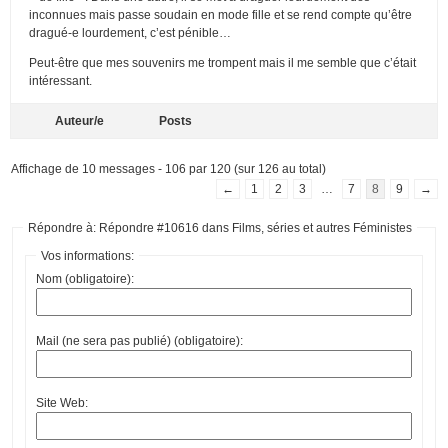
inconnues mais passe soudain en mode fille et se rend compte qu’être
dragué-e lourdement, c’est pénible…
Peut-être que mes souvenirs me trompent mais il me semble que c’était
intéressant.
Auteur/e
Posts
Affichage de 10 messages - 106 par 120 (sur 126 au total)
←
1
2
3
…
7
8
9
→
Répondre à: Répondre #10616 dans Films, séries et autres Féministes
Vos informations:
Nom (obligatoire):
Mail (ne sera pas publié) (obligatoire):
Site Web: