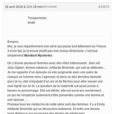
18 avril 2016 à 13 h 18 min
#33970
RÉPONDRE
Troispommes
Invité
Bonjour,
Moi, je suis régulièrement une série qui passe tout bêtement sur France
3 et en fait, je la trouve plutôt pas mal niveau féminisme, c’est tout
simplement
Murdoch Mysteries
.
On y trouve plusieurs femmes avec des rôles intéressants : bien sûr
Julia Ogden, femme médecin, militante féministe, qui sait se défendre…
Je me rappelle d’un épisode où elle poignarde avec une paire de
ciseaux un homme venu l’agresser et dans un des dernière épisode
que j’ai vu, elle s’équipait d’un arc et de flèches pour aller sauver son
mari ligoté sur un lit. La question de la maternité est aussi posée à
travers ce personnage. Elle est stérile, elle est aussi pro-avortement…
ce qui ne l’empêche nullement d’être présentée comme une femme et
une épouse….
Presque tous les médecins de cette série sont des femmes. Il y a Emily,
militante féministe qui se découvrira lesbienne. Et enfin une femme
noire Rebecca qui poursuivra des études de médecines.