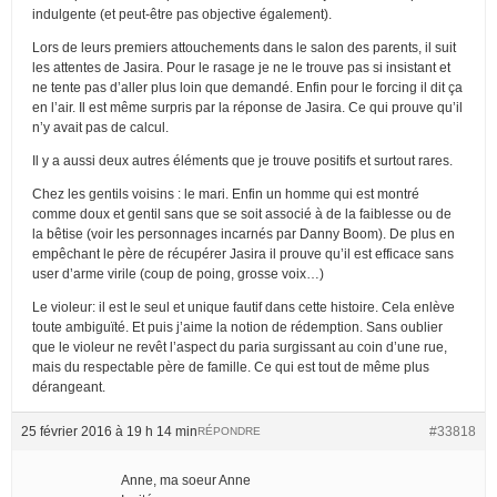
indulgente (et peut-être pas objective également).
Lors de leurs premiers attouchements dans le salon des parents, il suit
les attentes de Jasira. Pour le rasage je ne le trouve pas si insistant et
ne tente pas d’aller plus loin que demandé. Enfin pour le forcing il dit ça
en l’air. Il est même surpris par la réponse de Jasira. Ce qui prouve qu’il
n’y avait pas de calcul.
Il y a aussi deux autres éléments que je trouve positifs et surtout rares.
Chez les gentils voisins : le mari. Enfin un homme qui est montré
comme doux et gentil sans que se soit associé à de la faiblesse ou de
la bêtise (voir les personnages incarnés par Danny Boom). De plus en
empêchant le père de récupérer Jasira il prouve qu’il est efficace sans
user d’arme virile (coup de poing, grosse voix…)
Le violeur: il est le seul et unique fautif dans cette histoire. Cela enlève
toute ambiguïté. Et puis j’aime la notion de rédemption. Sans oublier
que le violeur ne revêt l’aspect du paria surgissant au coin d’une rue,
mais du respectable père de famille. Ce qui est tout de même plus
dérangeant.
25 février 2016 à 19 h 14 min
#33818
RÉPONDRE
Anne, ma soeur Anne