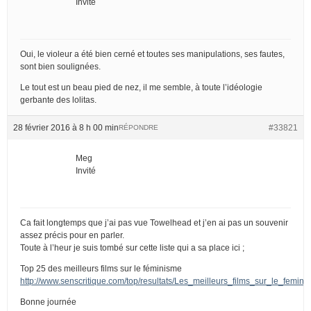
Invité
Oui, le violeur a été bien cerné et toutes ses manipulations, ses fautes,
sont bien soulignées.
Le tout est un beau pied de nez, il me semble, à toute l’idéologie
gerbante des lolitas.
28 février 2016 à 8 h 00 min
#33821
RÉPONDRE
Meg
Invité
Ca fait longtemps que j’ai pas vue Towelhead et j’en ai pas un souvenir
assez précis pour en parler.
Toute à l’heur je suis tombé sur cette liste qui a sa place ici ;
Top 25 des meilleurs films sur le féminisme
http://www.senscritique.com/top/resultats/Les_meilleurs_films_sur_le_femin
Bonne journée