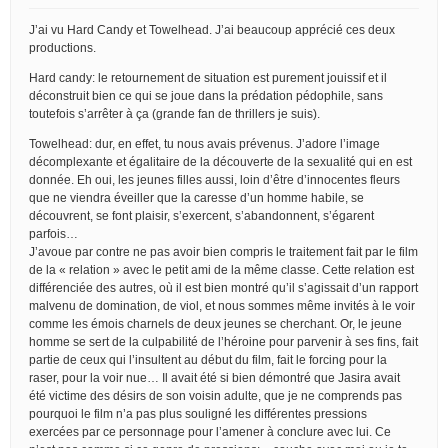
J’ai vu Hard Candy et Towelhead. J’ai beaucoup apprécié ces deux
productions.
Hard candy: le retournement de situation est purement jouissif et il
déconstruit bien ce qui se joue dans la prédation pédophile, sans
toutefois s’arrêter à ça (grande fan de thrillers je suis).
Towelhead: dur, en effet, tu nous avais prévenus. J’adore l’image
décomplexante et égalitaire de la découverte de la sexualité qui en est
donnée. Eh oui, les jeunes filles aussi, loin d’être d’innocentes fleurs
que ne viendra éveiller que la caresse d’un homme habile, se
découvrent, se font plaisir, s’exercent, s’abandonnent, s’égarent
parfois…
J’avoue par contre ne pas avoir bien compris le traitement fait par le film
de la « relation » avec le petit ami de la même classe. Cette relation est
différenciée des autres, où il est bien montré qu’il s’agissait d’un rapport
malvenu de domination, de viol, et nous sommes même invités à le voir
comme les émois charnels de deux jeunes se cherchant. Or, le jeune
homme se sert de la culpabilité de l’héroine pour parvenir à ses fins, fait
partie de ceux qui l’insultent au début du film, fait le forcing pour la
raser, pour la voir nue… Il avait été si bien démontré que Jasira avait
été victime des désirs de son voisin adulte, que je ne comprends pas
pourquoi le film n’a pas plus souligné les différentes pressions
exercées par ce personnage pour l’amener à conclure avec lui. Ce