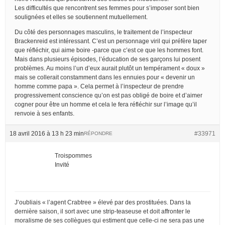
Les difficultés que rencontrent ses femmes pour s’imposer sont bien
soulignées et elles se soutiennent mutuellement.
Du côté des personnages masculins, le traitement de l’inspecteur
Brackenreid est intéressant. C’est un personnage viril qui préfère taper
que réfléchir, qui aime boire -parce que c’est ce que les hommes font.
Mais dans plusieurs épisodes, l’éducation de ses garçons lui posent
problèmes. Au moins l’un d’eux aurait plutôt un tempérament « doux »
mais se collerait constamment dans les ennuies pour « devenir un
homme comme papa ». Cela permet à l’inspecteur de prendre
progressivement conscience qu’on est pas obligé de boire et d’aimer
cogner pour être un homme et cela le fera réfléchir sur l’image qu’il
renvoie à ses enfants.
18 avril 2016 à 13 h 23 min
#33971
RÉPONDRE
Troispommes
Invité
J’oubliais « l’agent Crabtree » élevé par des prostituées. Dans la
dernière saison, il sort avec une strip-teaseuse et doit affronter le
moralisme de ses collègues qui estiment que celle-ci ne sera pas une