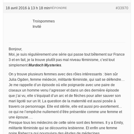
18 avril 2016 à 13 h 18 min
#33970
RÉPONDRE
Troispommes
Invité
Bonjour,
Moi, je suis régulièrement une série qui passe tout bêtement sur France
3 et en fait, je la trouve plutôt pas mal niveau féminisme, c’est tout
simplement
Murdoch Mysteries
.
On y trouve plusieurs femmes avec des rôles intéressants : bien sûr
Julia Ogden, femme médecin, militante féministe, qui sait se défendre…
Je me rappelle d’un épisode où elle poignarde avec une paire de
ciseaux un homme venu l’agresser et dans un des dernière épisode
que j’ai vu, elle s’équipait d’un arc et de flèches pour aller sauver son
mari ligoté sur un lit. La question de la maternité est aussi posée à
travers ce personnage. Elle est stérile, elle est aussi pro-avortement…
ce qui ne l’empêche nullement d’être présentée comme une femme et
une épouse….
Presque tous les médecins de cette série sont des femmes. Il y a Emily,
militante féministe qui se découvrira lesbienne. Et enfin une femme
noire Rebecca qui poursuivra des études de médecines.