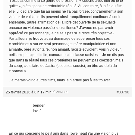
n’est pas comme si ce genre de pressions: « couche avec moi ou je te
quitte », n’était pas une redoutable réalité. Au contraire, à la fin du film,
elle lui déclare que lui au moins ne l’a pas forcée, contrairement à son
violeur de voisin, et ils peuvent ainsi tranquillement continuer à sortir
ensemble. (autre affirmation de la libre découverte de la sexualité
précoce ou violence passée sous silence? J’avoue ne pas avoir
apprécié ce personnage, je ne sais pas si je reste très objective)
Par ailleurs, je trouve aussi dommage de superposer tous ces
« problèmes » sur ce seul personnage: mère manipulatrice et non
aimante, père autoritaire, non aimant, raciste et violent, voisin violeur,
petit ami plus que limite, camarades de classe racistes… Je ne dis pas
que dans la réalité tous ces problèmes ne peuvent pas coexister, mais
du coup, c’est faire de Jasira (et de ses soucis), un être au-delà du
« normal ».
J’aimerais voir d’autres films, mais je n’arrive pas à les trouver.
25 février 2016 à 8 h 17 min
#33798
RÉPONDRE
bender
Invité
En ce qui concerne le petit ami dans Towelhead j’ai une vision plus