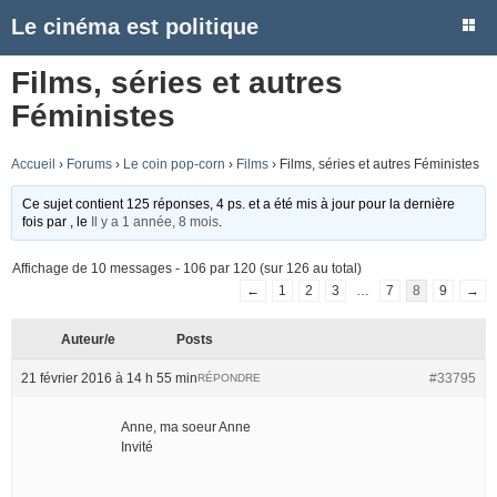
Le cinéma est politique
Films, séries et autres
Féministes
Accueil
›
Forums
›
Le coin pop-corn
›
Films
›
Films, séries et autres Féministes
Ce sujet contient 125 réponses, 4 ps. et a été mis à jour pour la dernière
fois par
, le
Il y a 1 année, 8 mois
.
Affichage de 10 messages - 106 par 120 (sur 126 au total)
←
1
2
3
…
7
8
9
→
Auteur/e
Posts
21 février 2016 à 14 h 55 min
#33795
RÉPONDRE
Anne, ma soeur Anne
Invité