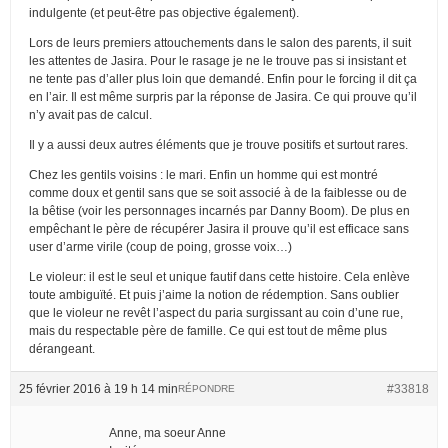
indulgente (et peut-être pas objective également).
Lors de leurs premiers attouchements dans le salon des parents, il suit
les attentes de Jasira. Pour le rasage je ne le trouve pas si insistant et
ne tente pas d’aller plus loin que demandé. Enfin pour le forcing il dit ça
en l’air. Il est même surpris par la réponse de Jasira. Ce qui prouve qu’il
n’y avait pas de calcul.
Il y a aussi deux autres éléments que je trouve positifs et surtout rares.
Chez les gentils voisins : le mari. Enfin un homme qui est montré
comme doux et gentil sans que se soit associé à de la faiblesse ou de
la bêtise (voir les personnages incarnés par Danny Boom). De plus en
empêchant le père de récupérer Jasira il prouve qu’il est efficace sans
user d’arme virile (coup de poing, grosse voix…)
Le violeur: il est le seul et unique fautif dans cette histoire. Cela enlève
toute ambiguïté. Et puis j’aime la notion de rédemption. Sans oublier
que le violeur ne revêt l’aspect du paria surgissant au coin d’une rue,
mais du respectable père de famille. Ce qui est tout de même plus
dérangeant.
25 février 2016 à 19 h 14 min
#33818
RÉPONDRE
Anne, ma soeur Anne