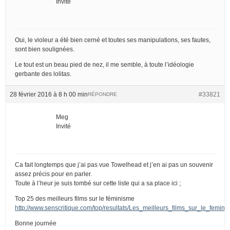
Invité
Oui, le violeur a été bien cerné et toutes ses manipulations, ses fautes,
sont bien soulignées.
Le tout est un beau pied de nez, il me semble, à toute l’idéologie
gerbante des lolitas.
28 février 2016 à 8 h 00 min
#33821
RÉPONDRE
Meg
Invité
Ca fait longtemps que j’ai pas vue Towelhead et j’en ai pas un souvenir
assez précis pour en parler.
Toute à l’heur je suis tombé sur cette liste qui a sa place ici ;
Top 25 des meilleurs films sur le féminisme
http://www.senscritique.com/top/resultats/Les_meilleurs_films_sur_le_femin
Bonne journée