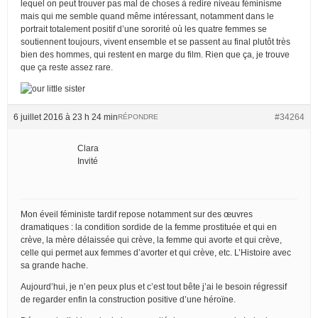
lequel on peut trouver pas mal de choses à redire niveau féminisme
mais qui me semble quand même intéressant, notamment dans le
portrait totalement positif d’une sororité où les quatre femmes se
soutiennent toujours, vivent ensemble et se passent au final plutôt très
bien des hommes, qui restent en marge du film. Rien que ça, je trouve
que ça reste assez rare.
6 juillet 2016 à 23 h 24 min
#34264
RÉPONDRE
Clara
Invité
Mon éveil féministe tardif repose notamment sur des œuvres
dramatiques : la condition sordide de la femme prostituée et qui en
crève, la mère délaissée qui crève, la femme qui avorte et qui crève,
celle qui permet aux femmes d’avorter et qui crève, etc. L’Histoire avec
sa grande hache.
Aujourd’hui, je n’en peux plus et c’est tout bête j’ai le besoin régressif
de regarder enfin la construction positive d’une héroïne.