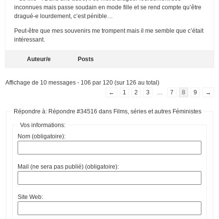
inconnues mais passe soudain en mode fille et se rend compte qu’être
dragué-e lourdement, c’est pénible…
Peut-être que mes souvenirs me trompent mais il me semble que c’était
intéressant.
Auteur/e
Posts
Affichage de 10 messages - 106 par 120 (sur 126 au total)
←
1
2
3
…
7
8
9
→
Répondre à: Répondre #34516 dans Films, séries et autres Féministes
Vos informations:
Nom (obligatoire):
Mail (ne sera pas publié) (obligatoire):
Site Web: