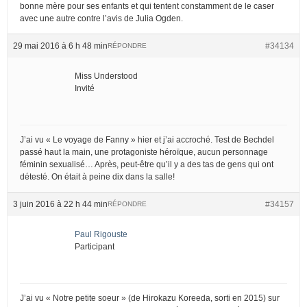
bonne mère pour ses enfants et qui tentent constamment de le caser
avec une autre contre l’avis de Julia Ogden.
29 mai 2016 à 6 h 48 min
#34134
RÉPONDRE
Miss Understood
Invité
J’ai vu « Le voyage de Fanny » hier et j’ai accroché. Test de Bechdel
passé haut la main, une protagoniste héroïque, aucun personnage
féminin sexualisé… Après, peut-être qu’il y a des tas de gens qui ont
détesté. On était à peine dix dans la salle!
3 juin 2016 à 22 h 44 min
#34157
RÉPONDRE
Paul Rigouste
Participant
J’ai vu « Notre petite soeur » (de Hirokazu Koreeda, sorti en 2015) sur