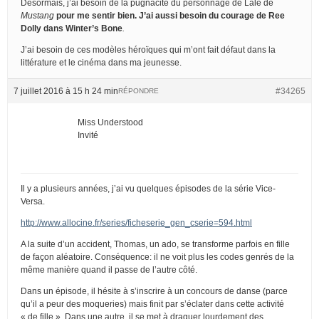
Désormais, j’ai besoin de la pugnacité du personnage de Lale de
Mustang
pour me sentir bien. J’ai aussi besoin du courage de Ree
Dolly dans
Winter’s Bone
.
J’ai besoin de ces modèles héroïques qui m’ont fait défaut dans la
littérature et le cinéma dans ma jeunesse.
7 juillet 2016 à 15 h 24 min
#34265
RÉPONDRE
Miss Understood
Invité
Il y a plusieurs années, j’ai vu quelques épisodes de la série Vice-
Versa.
http://www.allocine.fr/series/ficheserie_gen_cserie=594.html
A la suite d’un accident, Thomas, un ado, se transforme parfois en fille
de façon aléatoire. Conséquence: il ne voit plus les codes genrés de la
même manière quand il passe de l’autre côté.
Dans un épisode, il hésite à s’inscrire à un concours de danse (parce
qu’il a peur des moqueries) mais finit par s’éclater dans cette activité
« de fille ». Dans une autre, il se met à draguer lourdement des