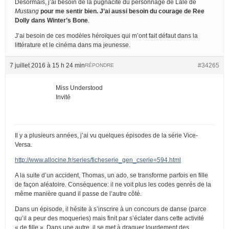
Désormais, j’ai besoin de la pugnacité du personnage de Lale de
Mustang
pour me sentir bien. J’ai aussi besoin du courage de Ree
Dolly dans
Winter’s Bone
.
J’ai besoin de ces modèles héroïques qui m’ont fait défaut dans la
littérature et le cinéma dans ma jeunesse.
7 juillet 2016 à 15 h 24 min
#34265
RÉPONDRE
Miss Understood
Invité
Il y a plusieurs années, j’ai vu quelques épisodes de la série Vice-
Versa.
http://www.allocine.fr/series/ficheserie_gen_cserie=594.html
A la suite d’un accident, Thomas, un ado, se transforme parfois en fille
de façon aléatoire. Conséquence: il ne voit plus les codes genrés de la
même manière quand il passe de l’autre côté.
Dans un épisode, il hésite à s’inscrire à un concours de danse (parce
qu’il a peur des moqueries) mais finit par s’éclater dans cette activité
« de fille ». Dans une autre, il se met à draguer lourdement des