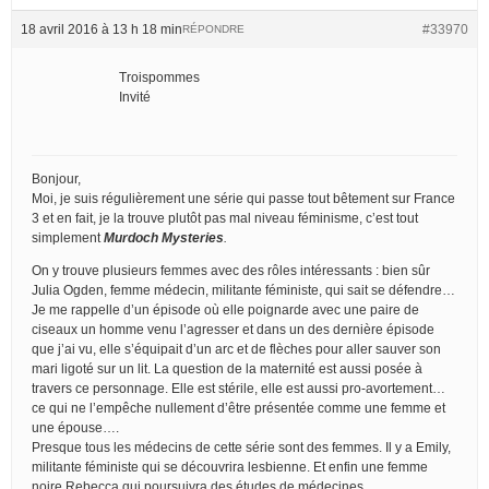
18 avril 2016 à 13 h 18 min
#33970
RÉPONDRE
Troispommes
Invité
Bonjour,
Moi, je suis régulièrement une série qui passe tout bêtement sur France
3 et en fait, je la trouve plutôt pas mal niveau féminisme, c’est tout
simplement
Murdoch Mysteries
.
On y trouve plusieurs femmes avec des rôles intéressants : bien sûr
Julia Ogden, femme médecin, militante féministe, qui sait se défendre…
Je me rappelle d’un épisode où elle poignarde avec une paire de
ciseaux un homme venu l’agresser et dans un des dernière épisode
que j’ai vu, elle s’équipait d’un arc et de flèches pour aller sauver son
mari ligoté sur un lit. La question de la maternité est aussi posée à
travers ce personnage. Elle est stérile, elle est aussi pro-avortement…
ce qui ne l’empêche nullement d’être présentée comme une femme et
une épouse….
Presque tous les médecins de cette série sont des femmes. Il y a Emily,
militante féministe qui se découvrira lesbienne. Et enfin une femme
noire Rebecca qui poursuivra des études de médecines.