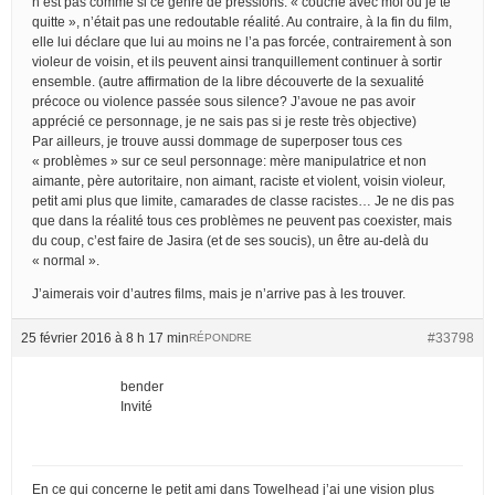
n’est pas comme si ce genre de pressions: « couche avec moi ou je te
quitte », n’était pas une redoutable réalité. Au contraire, à la fin du film,
elle lui déclare que lui au moins ne l’a pas forcée, contrairement à son
violeur de voisin, et ils peuvent ainsi tranquillement continuer à sortir
ensemble. (autre affirmation de la libre découverte de la sexualité
précoce ou violence passée sous silence? J’avoue ne pas avoir
apprécié ce personnage, je ne sais pas si je reste très objective)
Par ailleurs, je trouve aussi dommage de superposer tous ces
« problèmes » sur ce seul personnage: mère manipulatrice et non
aimante, père autoritaire, non aimant, raciste et violent, voisin violeur,
petit ami plus que limite, camarades de classe racistes… Je ne dis pas
que dans la réalité tous ces problèmes ne peuvent pas coexister, mais
du coup, c’est faire de Jasira (et de ses soucis), un être au-delà du
« normal ».
J’aimerais voir d’autres films, mais je n’arrive pas à les trouver.
25 février 2016 à 8 h 17 min
#33798
RÉPONDRE
bender
Invité
En ce qui concerne le petit ami dans Towelhead j’ai une vision plus