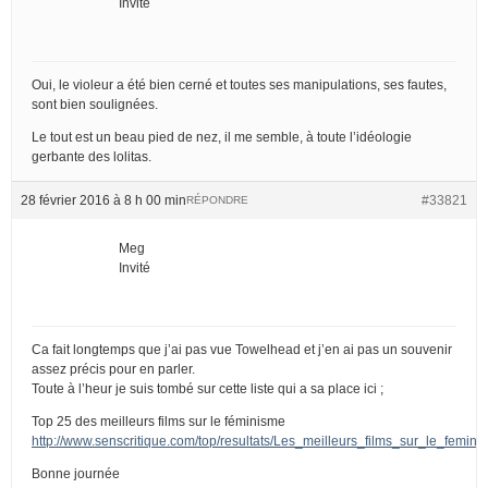
Invité
Oui, le violeur a été bien cerné et toutes ses manipulations, ses fautes,
sont bien soulignées.
Le tout est un beau pied de nez, il me semble, à toute l’idéologie
gerbante des lolitas.
28 février 2016 à 8 h 00 min
#33821
RÉPONDRE
Meg
Invité
Ca fait longtemps que j’ai pas vue Towelhead et j’en ai pas un souvenir
assez précis pour en parler.
Toute à l’heur je suis tombé sur cette liste qui a sa place ici ;
Top 25 des meilleurs films sur le féminisme
http://www.senscritique.com/top/resultats/Les_meilleurs_films_sur_le_femin
Bonne journée