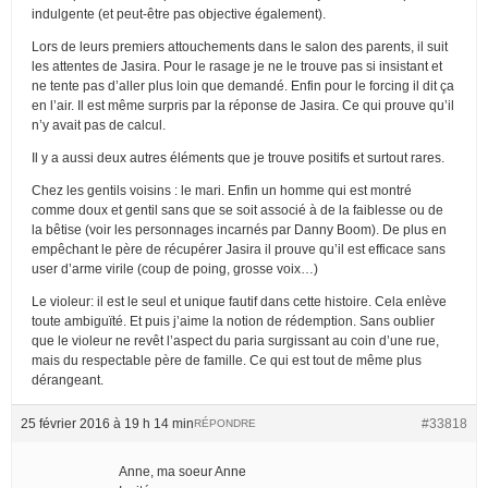
indulgente (et peut-être pas objective également).
Lors de leurs premiers attouchements dans le salon des parents, il suit
les attentes de Jasira. Pour le rasage je ne le trouve pas si insistant et
ne tente pas d’aller plus loin que demandé. Enfin pour le forcing il dit ça
en l’air. Il est même surpris par la réponse de Jasira. Ce qui prouve qu’il
n’y avait pas de calcul.
Il y a aussi deux autres éléments que je trouve positifs et surtout rares.
Chez les gentils voisins : le mari. Enfin un homme qui est montré
comme doux et gentil sans que se soit associé à de la faiblesse ou de
la bêtise (voir les personnages incarnés par Danny Boom). De plus en
empêchant le père de récupérer Jasira il prouve qu’il est efficace sans
user d’arme virile (coup de poing, grosse voix…)
Le violeur: il est le seul et unique fautif dans cette histoire. Cela enlève
toute ambiguïté. Et puis j’aime la notion de rédemption. Sans oublier
que le violeur ne revêt l’aspect du paria surgissant au coin d’une rue,
mais du respectable père de famille. Ce qui est tout de même plus
dérangeant.
25 février 2016 à 19 h 14 min
#33818
RÉPONDRE
Anne, ma soeur Anne