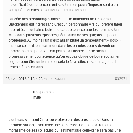
Les difficultés que rencontrent ses femmes pour s’imposer sont bien
soulignées et elles se soutiennent mutuellement.
Du côté des personnages masculins, le traitement de l’inspecteur
Brackenreid est intéressant. C’est un personnage viril qui préfère taper
que réfléchir, qui aime boire -parce que c’est ce que les hommes font.
Mais dans plusieurs épisodes, l’éducation de ses garçons lui posent
problèmes. Au moins l’un d’eux aurait plutôt un tempérament « doux »
mais se collerait constamment dans les ennuies pour « devenir un
homme comme papa ». Cela permet à l’inspecteur de prendre
progressivement conscience qu’on est pas obligé de boire et d’aimer
cogner pour être un homme et cela le fera réfléchir sur l’image qu’il
renvoie à ses enfants.
18 avril 2016 à 13 h 23 min
#33971
RÉPONDRE
Troispommes
Invité
J’oubliais « l’agent Crabtree » élevé par des prostituées. Dans la
dernière saison, il sort avec une strip-teaseuse et doit affronter le
moralisme de ses collègues qui estiment que celle-ci ne sera pas une