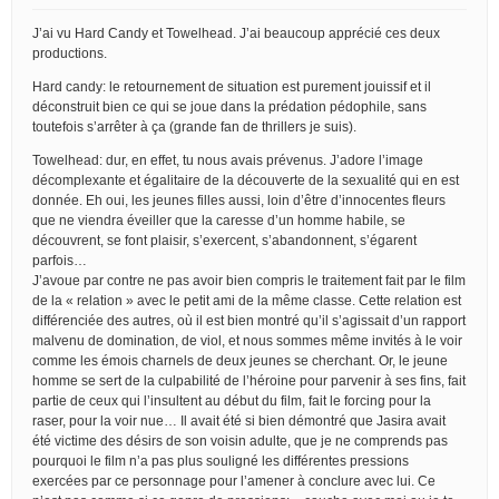
J’ai vu Hard Candy et Towelhead. J’ai beaucoup apprécié ces deux
productions.
Hard candy: le retournement de situation est purement jouissif et il
déconstruit bien ce qui se joue dans la prédation pédophile, sans
toutefois s’arrêter à ça (grande fan de thrillers je suis).
Towelhead: dur, en effet, tu nous avais prévenus. J’adore l’image
décomplexante et égalitaire de la découverte de la sexualité qui en est
donnée. Eh oui, les jeunes filles aussi, loin d’être d’innocentes fleurs
que ne viendra éveiller que la caresse d’un homme habile, se
découvrent, se font plaisir, s’exercent, s’abandonnent, s’égarent
parfois…
J’avoue par contre ne pas avoir bien compris le traitement fait par le film
de la « relation » avec le petit ami de la même classe. Cette relation est
différenciée des autres, où il est bien montré qu’il s’agissait d’un rapport
malvenu de domination, de viol, et nous sommes même invités à le voir
comme les émois charnels de deux jeunes se cherchant. Or, le jeune
homme se sert de la culpabilité de l’héroine pour parvenir à ses fins, fait
partie de ceux qui l’insultent au début du film, fait le forcing pour la
raser, pour la voir nue… Il avait été si bien démontré que Jasira avait
été victime des désirs de son voisin adulte, que je ne comprends pas
pourquoi le film n’a pas plus souligné les différentes pressions
exercées par ce personnage pour l’amener à conclure avec lui. Ce