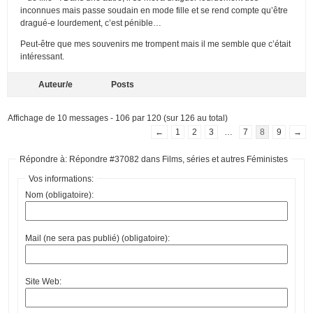
inconnues mais passe soudain en mode fille et se rend compte qu’être
dragué-e lourdement, c’est pénible…
Peut-être que mes souvenirs me trompent mais il me semble que c’était
intéressant.
Auteur/e
Posts
Affichage de 10 messages - 106 par 120 (sur 126 au total)
←
1
2
3
…
7
8
9
→
Répondre à: Répondre #37082 dans Films, séries et autres Féministes
Vos informations:
Nom (obligatoire):
Mail (ne sera pas publié) (obligatoire):
Site Web: