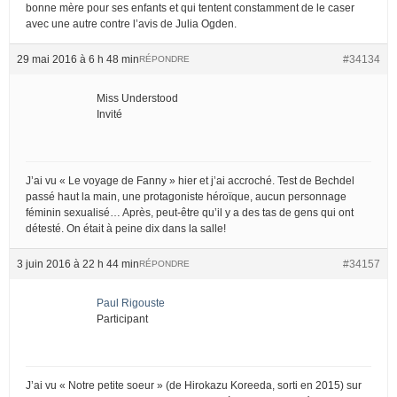
bonne mère pour ses enfants et qui tentent constamment de le caser
avec une autre contre l’avis de Julia Ogden.
29 mai 2016 à 6 h 48 min
#34134
RÉPONDRE
Miss Understood
Invité
J’ai vu « Le voyage de Fanny » hier et j’ai accroché. Test de Bechdel
passé haut la main, une protagoniste héroïque, aucun personnage
féminin sexualisé… Après, peut-être qu’il y a des tas de gens qui ont
détesté. On était à peine dix dans la salle!
3 juin 2016 à 22 h 44 min
#34157
RÉPONDRE
Paul Rigouste
Participant
J’ai vu « Notre petite soeur » (de Hirokazu Koreeda, sorti en 2015) sur