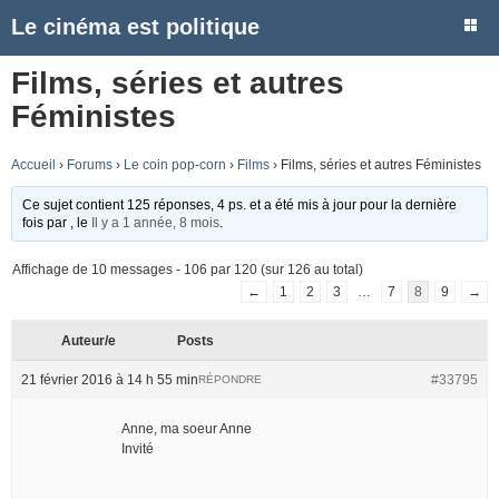
Le cinéma est politique
Films, séries et autres
Féministes
Accueil
›
Forums
›
Le coin pop-corn
›
Films
›
Films, séries et autres Féministes
Ce sujet contient 125 réponses, 4 ps. et a été mis à jour pour la dernière
fois par
, le
Il y a 1 année, 8 mois
.
Affichage de 10 messages - 106 par 120 (sur 126 au total)
←
1
2
3
…
7
8
9
→
Auteur/e
Posts
21 février 2016 à 14 h 55 min
#33795
RÉPONDRE
Anne, ma soeur Anne
Invité