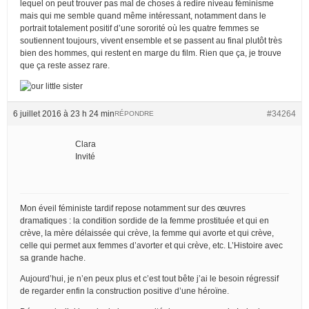
lequel on peut trouver pas mal de choses à redire niveau féminisme
mais qui me semble quand même intéressant, notamment dans le
portrait totalement positif d’une sororité où les quatre femmes se
soutiennent toujours, vivent ensemble et se passent au final plutôt très
bien des hommes, qui restent en marge du film. Rien que ça, je trouve
que ça reste assez rare.
6 juillet 2016 à 23 h 24 min
#34264
RÉPONDRE
Clara
Invité
Mon éveil féministe tardif repose notamment sur des œuvres
dramatiques : la condition sordide de la femme prostituée et qui en
crève, la mère délaissée qui crève, la femme qui avorte et qui crève,
celle qui permet aux femmes d’avorter et qui crève, etc. L’Histoire avec
sa grande hache.
Aujourd’hui, je n’en peux plus et c’est tout bête j’ai le besoin régressif
de regarder enfin la construction positive d’une héroïne.