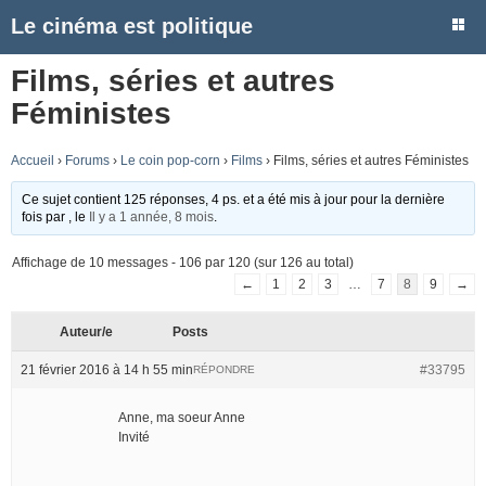
Le cinéma est politique
Films, séries et autres
Féministes
Accueil
›
Forums
›
Le coin pop-corn
›
Films
›
Films, séries et autres Féministes
Ce sujet contient 125 réponses, 4 ps. et a été mis à jour pour la dernière
fois par
, le
Il y a 1 année, 8 mois
.
Affichage de 10 messages - 106 par 120 (sur 126 au total)
←
1
2
3
…
7
8
9
→
Auteur/e
Posts
21 février 2016 à 14 h 55 min
#33795
RÉPONDRE
Anne, ma soeur Anne
Invité