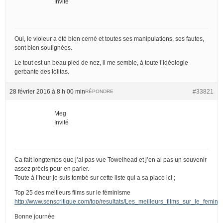
Invité
Oui, le violeur a été bien cerné et toutes ses manipulations, ses fautes,
sont bien soulignées.
Le tout est un beau pied de nez, il me semble, à toute l’idéologie
gerbante des lolitas.
28 février 2016 à 8 h 00 min
#33821
RÉPONDRE
Meg
Invité
Ca fait longtemps que j’ai pas vue Towelhead et j’en ai pas un souvenir
assez précis pour en parler.
Toute à l’heur je suis tombé sur cette liste qui a sa place ici ;
Top 25 des meilleurs films sur le féminisme
http://www.senscritique.com/top/resultats/Les_meilleurs_films_sur_le_femin
Bonne journée