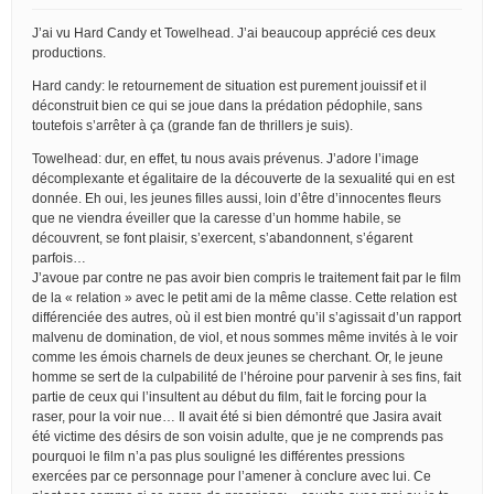
J’ai vu Hard Candy et Towelhead. J’ai beaucoup apprécié ces deux
productions.
Hard candy: le retournement de situation est purement jouissif et il
déconstruit bien ce qui se joue dans la prédation pédophile, sans
toutefois s’arrêter à ça (grande fan de thrillers je suis).
Towelhead: dur, en effet, tu nous avais prévenus. J’adore l’image
décomplexante et égalitaire de la découverte de la sexualité qui en est
donnée. Eh oui, les jeunes filles aussi, loin d’être d’innocentes fleurs
que ne viendra éveiller que la caresse d’un homme habile, se
découvrent, se font plaisir, s’exercent, s’abandonnent, s’égarent
parfois…
J’avoue par contre ne pas avoir bien compris le traitement fait par le film
de la « relation » avec le petit ami de la même classe. Cette relation est
différenciée des autres, où il est bien montré qu’il s’agissait d’un rapport
malvenu de domination, de viol, et nous sommes même invités à le voir
comme les émois charnels de deux jeunes se cherchant. Or, le jeune
homme se sert de la culpabilité de l’héroine pour parvenir à ses fins, fait
partie de ceux qui l’insultent au début du film, fait le forcing pour la
raser, pour la voir nue… Il avait été si bien démontré que Jasira avait
été victime des désirs de son voisin adulte, que je ne comprends pas
pourquoi le film n’a pas plus souligné les différentes pressions
exercées par ce personnage pour l’amener à conclure avec lui. Ce