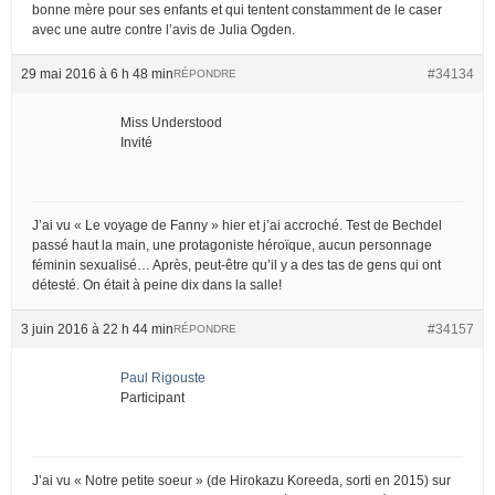
bonne mère pour ses enfants et qui tentent constamment de le caser
avec une autre contre l’avis de Julia Ogden.
29 mai 2016 à 6 h 48 min
#34134
RÉPONDRE
Miss Understood
Invité
J’ai vu « Le voyage de Fanny » hier et j’ai accroché. Test de Bechdel
passé haut la main, une protagoniste héroïque, aucun personnage
féminin sexualisé… Après, peut-être qu’il y a des tas de gens qui ont
détesté. On était à peine dix dans la salle!
3 juin 2016 à 22 h 44 min
#34157
RÉPONDRE
Paul Rigouste
Participant
J’ai vu « Notre petite soeur » (de Hirokazu Koreeda, sorti en 2015) sur