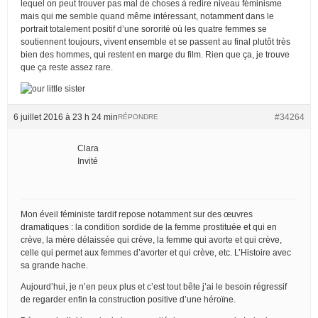
lequel on peut trouver pas mal de choses à redire niveau féminisme
mais qui me semble quand même intéressant, notamment dans le
portrait totalement positif d’une sororité où les quatre femmes se
soutiennent toujours, vivent ensemble et se passent au final plutôt très
bien des hommes, qui restent en marge du film. Rien que ça, je trouve
que ça reste assez rare.
6 juillet 2016 à 23 h 24 min
#34264
RÉPONDRE
Clara
Invité
Mon éveil féministe tardif repose notamment sur des œuvres
dramatiques : la condition sordide de la femme prostituée et qui en
crève, la mère délaissée qui crève, la femme qui avorte et qui crève,
celle qui permet aux femmes d’avorter et qui crève, etc. L’Histoire avec
sa grande hache.
Aujourd’hui, je n’en peux plus et c’est tout bête j’ai le besoin régressif
de regarder enfin la construction positive d’une héroïne.