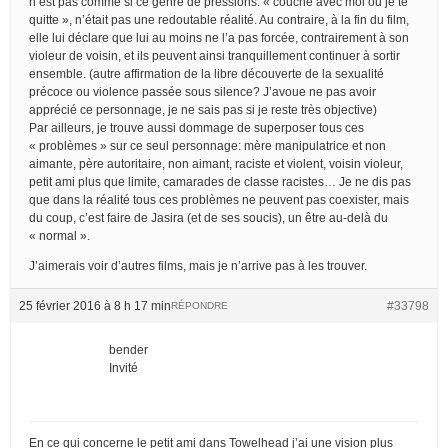
n’est pas comme si ce genre de pressions: « couche avec moi ou je te
quitte », n’était pas une redoutable réalité. Au contraire, à la fin du film,
elle lui déclare que lui au moins ne l’a pas forcée, contrairement à son
violeur de voisin, et ils peuvent ainsi tranquillement continuer à sortir
ensemble. (autre affirmation de la libre découverte de la sexualité
précoce ou violence passée sous silence? J’avoue ne pas avoir
apprécié ce personnage, je ne sais pas si je reste très objective)
Par ailleurs, je trouve aussi dommage de superposer tous ces
« problèmes » sur ce seul personnage: mère manipulatrice et non
aimante, père autoritaire, non aimant, raciste et violent, voisin violeur,
petit ami plus que limite, camarades de classe racistes… Je ne dis pas
que dans la réalité tous ces problèmes ne peuvent pas coexister, mais
du coup, c’est faire de Jasira (et de ses soucis), un être au-delà du
« normal ».
J’aimerais voir d’autres films, mais je n’arrive pas à les trouver.
25 février 2016 à 8 h 17 min
#33798
RÉPONDRE
bender
Invité
En ce qui concerne le petit ami dans Towelhead j’ai une vision plus