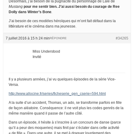
Désormais, j’ai besoin de la pugnacité du personnage de Lale de
Mustang
pour me sentir bien. J’ai aussi besoin du courage de Ree
Dolly dans
Winter’s Bone
.
J’ai besoin de ces modèles héroïques qui m’ont fait défaut dans la
littérature et le cinéma dans ma jeunesse.
7 juillet 2016 à 15 h 24 min
#34265
RÉPONDRE
Miss Understood
Invité
Il y a plusieurs années, j’ai vu quelques épisodes de la série Vice-
Versa.
http://www.allocine.fr/series/ficheserie_gen_cserie=594.html
A la suite d’un accident, Thomas, un ado, se transforme parfois en fille
de façon aléatoire. Conséquence: il ne voit plus les codes genrés de la
même manière quand il passe de l’autre côté.
Dans un épisode, il hésite à s’inscrire à un concours de danse (parce
qu’il a peur des moqueries) mais finit par s’éclater dans cette activité
« de fille ». Dans une autre, il se met à draguer lourdement des