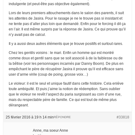
indulgente (et peut-être pas objective également).
Lors de leurs premiers attouchements dans le salon des parents, il suit
les attentes de Jasira. Pour le rasage je ne le trouve pas si insistant et
ne tente pas d’aller plus loin que demandé. Enfin pour le forcing il dit ça
en l’air. Il est même surpris par la réponse de Jasira. Ce qui prouve qu’il
n’y avait pas de calcul.
Il y a aussi deux autres éléments que je trouve positifs et surtout rares.
Chez les gentils voisins : le mari. Enfin un homme qui est montré
comme doux et gentil sans que se soit associé à de la faiblesse ou de
la bêtise (voir les personnages incarnés par Danny Boom). De plus en
empêchant le père de récupérer Jasira il prouve qu’il est efficace sans
user d’arme virile (coup de poing, grosse voix…)
Le violeur: il est le seul et unique fautif dans cette histoire. Cela enlève
toute ambiguïté. Et puis j’aime la notion de rédemption. Sans oublier
que le violeur ne revêt l’aspect du paria surgissant au coin d’une rue,
mais du respectable père de famille. Ce qui est tout de même plus
dérangeant.
25 février 2016 à 19 h 14 min
#33818
RÉPONDRE
Anne, ma soeur Anne