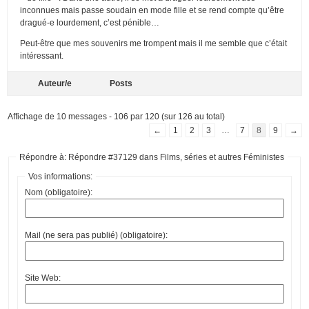
inconnues mais passe soudain en mode fille et se rend compte qu’être
dragué-e lourdement, c’est pénible…
Peut-être que mes souvenirs me trompent mais il me semble que c’était
intéressant.
Auteur/e
Posts
Affichage de 10 messages - 106 par 120 (sur 126 au total)
←
1
2
3
…
7
8
9
→
Répondre à: Répondre #37129 dans Films, séries et autres Féministes
Vos informations:
Nom (obligatoire):
Mail (ne sera pas publié) (obligatoire):
Site Web: