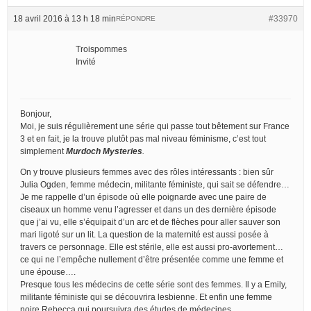
18 avril 2016 à 13 h 18 min
#33970
RÉPONDRE
Troispommes
Invité
Bonjour,
Moi, je suis régulièrement une série qui passe tout bêtement sur France
3 et en fait, je la trouve plutôt pas mal niveau féminisme, c’est tout
simplement
Murdoch Mysteries
.
On y trouve plusieurs femmes avec des rôles intéressants : bien sûr
Julia Ogden, femme médecin, militante féministe, qui sait se défendre…
Je me rappelle d’un épisode où elle poignarde avec une paire de
ciseaux un homme venu l’agresser et dans un des dernière épisode
que j’ai vu, elle s’équipait d’un arc et de flèches pour aller sauver son
mari ligoté sur un lit. La question de la maternité est aussi posée à
travers ce personnage. Elle est stérile, elle est aussi pro-avortement…
ce qui ne l’empêche nullement d’être présentée comme une femme et
une épouse….
Presque tous les médecins de cette série sont des femmes. Il y a Emily,
militante féministe qui se découvrira lesbienne. Et enfin une femme
noire Rebecca qui poursuivra des études de médecines.