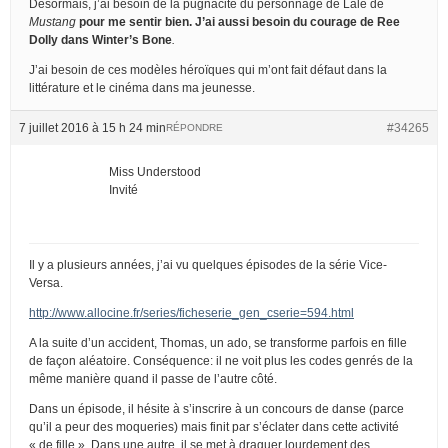
Désormais, j’ai besoin de la pugnacité du personnage de Lale de
Mustang
pour me sentir bien. J’ai aussi besoin du courage de Ree
Dolly dans
Winter’s Bone
.
J’ai besoin de ces modèles héroïques qui m’ont fait défaut dans la
littérature et le cinéma dans ma jeunesse.
7 juillet 2016 à 15 h 24 min
#34265
RÉPONDRE
Miss Understood
Invité
Il y a plusieurs années, j’ai vu quelques épisodes de la série Vice-
Versa.
http://www.allocine.fr/series/ficheserie_gen_cserie=594.html
A la suite d’un accident, Thomas, un ado, se transforme parfois en fille
de façon aléatoire. Conséquence: il ne voit plus les codes genrés de la
même manière quand il passe de l’autre côté.
Dans un épisode, il hésite à s’inscrire à un concours de danse (parce
qu’il a peur des moqueries) mais finit par s’éclater dans cette activité
« de fille ». Dans une autre, il se met à draguer lourdement des