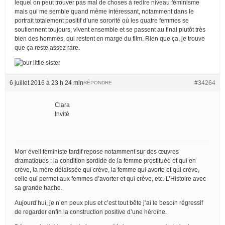
lequel on peut trouver pas mal de choses à redire niveau féminisme
mais qui me semble quand même intéressant, notamment dans le
portrait totalement positif d’une sororité où les quatre femmes se
soutiennent toujours, vivent ensemble et se passent au final plutôt très
bien des hommes, qui restent en marge du film. Rien que ça, je trouve
que ça reste assez rare.
6 juillet 2016 à 23 h 24 min
#34264
RÉPONDRE
Clara
Invité
Mon éveil féministe tardif repose notamment sur des œuvres
dramatiques : la condition sordide de la femme prostituée et qui en
crève, la mère délaissée qui crève, la femme qui avorte et qui crève,
celle qui permet aux femmes d’avorter et qui crève, etc. L’Histoire avec
sa grande hache.
Aujourd’hui, je n’en peux plus et c’est tout bête j’ai le besoin régressif
de regarder enfin la construction positive d’une héroïne.