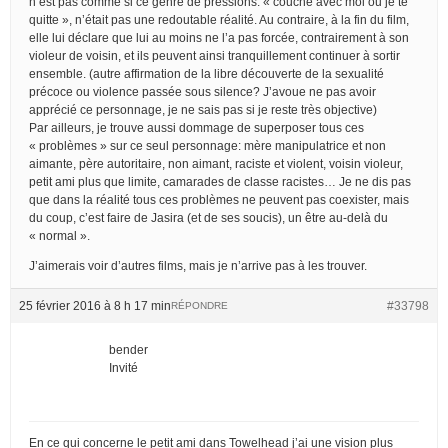
n’est pas comme si ce genre de pressions: « couche avec moi ou je te
quitte », n’était pas une redoutable réalité. Au contraire, à la fin du film,
elle lui déclare que lui au moins ne l’a pas forcée, contrairement à son
violeur de voisin, et ils peuvent ainsi tranquillement continuer à sortir
ensemble. (autre affirmation de la libre découverte de la sexualité
précoce ou violence passée sous silence? J’avoue ne pas avoir
apprécié ce personnage, je ne sais pas si je reste très objective)
Par ailleurs, je trouve aussi dommage de superposer tous ces
« problèmes » sur ce seul personnage: mère manipulatrice et non
aimante, père autoritaire, non aimant, raciste et violent, voisin violeur,
petit ami plus que limite, camarades de classe racistes… Je ne dis pas
que dans la réalité tous ces problèmes ne peuvent pas coexister, mais
du coup, c’est faire de Jasira (et de ses soucis), un être au-delà du
« normal ».
J’aimerais voir d’autres films, mais je n’arrive pas à les trouver.
25 février 2016 à 8 h 17 min
#33798
RÉPONDRE
bender
Invité
En ce qui concerne le petit ami dans Towelhead j’ai une vision plus