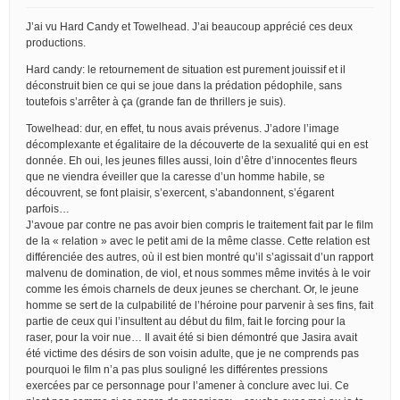
J’ai vu Hard Candy et Towelhead. J’ai beaucoup apprécié ces deux
productions.
Hard candy: le retournement de situation est purement jouissif et il
déconstruit bien ce qui se joue dans la prédation pédophile, sans
toutefois s’arrêter à ça (grande fan de thrillers je suis).
Towelhead: dur, en effet, tu nous avais prévenus. J’adore l’image
décomplexante et égalitaire de la découverte de la sexualité qui en est
donnée. Eh oui, les jeunes filles aussi, loin d’être d’innocentes fleurs
que ne viendra éveiller que la caresse d’un homme habile, se
découvrent, se font plaisir, s’exercent, s’abandonnent, s’égarent
parfois…
J’avoue par contre ne pas avoir bien compris le traitement fait par le film
de la « relation » avec le petit ami de la même classe. Cette relation est
différenciée des autres, où il est bien montré qu’il s’agissait d’un rapport
malvenu de domination, de viol, et nous sommes même invités à le voir
comme les émois charnels de deux jeunes se cherchant. Or, le jeune
homme se sert de la culpabilité de l’héroine pour parvenir à ses fins, fait
partie de ceux qui l’insultent au début du film, fait le forcing pour la
raser, pour la voir nue… Il avait été si bien démontré que Jasira avait
été victime des désirs de son voisin adulte, que je ne comprends pas
pourquoi le film n’a pas plus souligné les différentes pressions
exercées par ce personnage pour l’amener à conclure avec lui. Ce