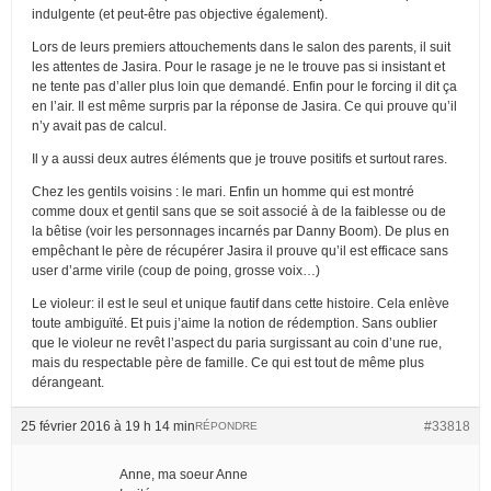
indulgente (et peut-être pas objective également).
Lors de leurs premiers attouchements dans le salon des parents, il suit
les attentes de Jasira. Pour le rasage je ne le trouve pas si insistant et
ne tente pas d’aller plus loin que demandé. Enfin pour le forcing il dit ça
en l’air. Il est même surpris par la réponse de Jasira. Ce qui prouve qu’il
n’y avait pas de calcul.
Il y a aussi deux autres éléments que je trouve positifs et surtout rares.
Chez les gentils voisins : le mari. Enfin un homme qui est montré
comme doux et gentil sans que se soit associé à de la faiblesse ou de
la bêtise (voir les personnages incarnés par Danny Boom). De plus en
empêchant le père de récupérer Jasira il prouve qu’il est efficace sans
user d’arme virile (coup de poing, grosse voix…)
Le violeur: il est le seul et unique fautif dans cette histoire. Cela enlève
toute ambiguïté. Et puis j’aime la notion de rédemption. Sans oublier
que le violeur ne revêt l’aspect du paria surgissant au coin d’une rue,
mais du respectable père de famille. Ce qui est tout de même plus
dérangeant.
25 février 2016 à 19 h 14 min
#33818
RÉPONDRE
Anne, ma soeur Anne