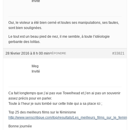
Invité
Oui, le violeur a été bien cerné et toutes ses manipulations, ses fautes,
sont bien soulignées.
Le tout est un beau pied de nez, il me semble, à toute l’idéologie
gerbante des lolitas.
28 février 2016 à 8 h 00 min
#33821
RÉPONDRE
Meg
Invité
Ca fait longtemps que j’ai pas vue Towelhead et j’en ai pas un souvenir
assez précis pour en parler.
Toute à l’heur je suis tombé sur cette liste qui a sa place ici ;
Top 25 des meilleurs films sur le féminisme
http://www.senscritique.com/top/resultats/Les_meilleurs_films_sur_le_femin
Bonne journée