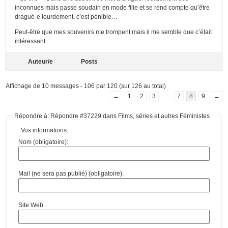
inconnues mais passe soudain en mode fille et se rend compte qu’être
dragué-e lourdement, c’est pénible…
Peut-être que mes souvenirs me trompent mais il me semble que c’était
intéressant.
Auteur/e
Posts
Affichage de 10 messages - 106 par 120 (sur 126 au total)
←
1
2
3
…
7
8
9
→
Répondre à: Répondre #37229 dans Films, séries et autres Féministes
Vos informations:
Nom (obligatoire):
Mail (ne sera pas publié) (obligatoire):
Site Web: