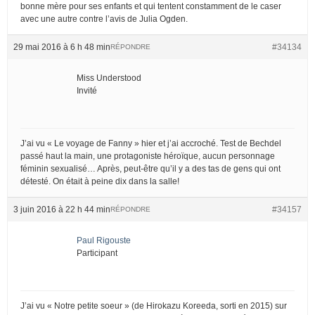
bonne mère pour ses enfants et qui tentent constamment de le caser
avec une autre contre l’avis de Julia Ogden.
29 mai 2016 à 6 h 48 min
#34134
RÉPONDRE
Miss Understood
Invité
J’ai vu « Le voyage de Fanny » hier et j’ai accroché. Test de Bechdel
passé haut la main, une protagoniste héroïque, aucun personnage
féminin sexualisé… Après, peut-être qu’il y a des tas de gens qui ont
détesté. On était à peine dix dans la salle!
3 juin 2016 à 22 h 44 min
#34157
RÉPONDRE
Paul Rigouste
Participant
J’ai vu « Notre petite soeur » (de Hirokazu Koreeda, sorti en 2015) sur