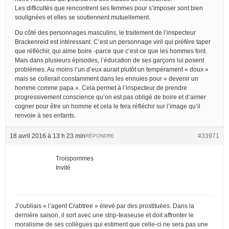
Les difficultés que rencontrent ses femmes pour s’imposer sont bien
soulignées et elles se soutiennent mutuellement.
Du côté des personnages masculins, le traitement de l’inspecteur
Brackenreid est intéressant. C’est un personnage viril qui préfère taper
que réfléchir, qui aime boire -parce que c’est ce que les hommes font.
Mais dans plusieurs épisodes, l’éducation de ses garçons lui posent
problèmes. Au moins l’un d’eux aurait plutôt un tempérament « doux »
mais se collerait constamment dans les ennuies pour « devenir un
homme comme papa ». Cela permet à l’inspecteur de prendre
progressivement conscience qu’on est pas obligé de boire et d’aimer
cogner pour être un homme et cela le fera réfléchir sur l’image qu’il
renvoie à ses enfants.
18 avril 2016 à 13 h 23 min
#33971
RÉPONDRE
Troispommes
Invité
J’oubliais « l’agent Crabtree » élevé par des prostituées. Dans la
dernière saison, il sort avec une strip-teaseuse et doit affronter le
moralisme de ses collègues qui estiment que celle-ci ne sera pas une