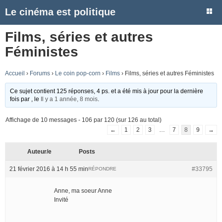
Le cinéma est politique
Films, séries et autres
Féministes
Accueil
›
Forums
›
Le coin pop-corn
›
Films
›
Films, séries et autres Féministes
Ce sujet contient 125 réponses, 4 ps. et a été mis à jour pour la dernière
fois par
, le
Il y a 1 année, 8 mois
.
Affichage de 10 messages - 106 par 120 (sur 126 au total)
←
1
2
3
…
7
8
9
→
Auteur/e
Posts
21 février 2016 à 14 h 55 min
#33795
RÉPONDRE
Anne, ma soeur Anne
Invité