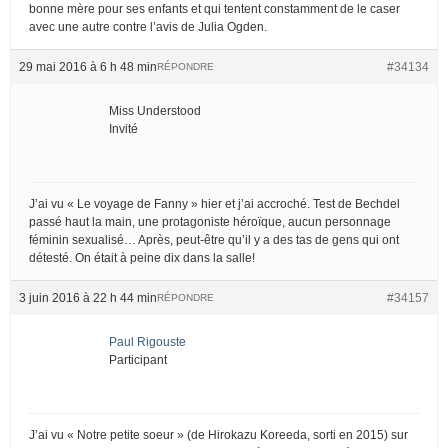
bonne mère pour ses enfants et qui tentent constamment de le caser
avec une autre contre l’avis de Julia Ogden.
29 mai 2016 à 6 h 48 min
#34134
RÉPONDRE
Miss Understood
Invité
J’ai vu « Le voyage de Fanny » hier et j’ai accroché. Test de Bechdel
passé haut la main, une protagoniste héroïque, aucun personnage
féminin sexualisé… Après, peut-être qu’il y a des tas de gens qui ont
détesté. On était à peine dix dans la salle!
3 juin 2016 à 22 h 44 min
#34157
RÉPONDRE
Paul Rigouste
Participant
J’ai vu « Notre petite soeur » (de Hirokazu Koreeda, sorti en 2015) sur