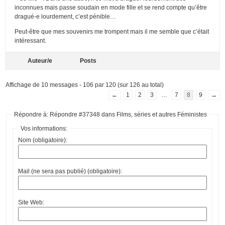
inconnues mais passe soudain en mode fille et se rend compte qu’être
dragué-e lourdement, c’est pénible…
Peut-être que mes souvenirs me trompent mais il me semble que c’était
intéressant.
Auteur/e
Posts
Affichage de 10 messages - 106 par 120 (sur 126 au total)
←
1
2
3
…
7
8
9
→
Répondre à: Répondre #37348 dans Films, séries et autres Féministes
Vos informations:
Nom (obligatoire):
Mail (ne sera pas publié) (obligatoire):
Site Web: