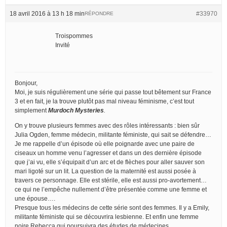
18 avril 2016 à 13 h 18 min
#33970
RÉPONDRE
Troispommes
Invité
Bonjour,
Moi, je suis régulièrement une série qui passe tout bêtement sur France
3 et en fait, je la trouve plutôt pas mal niveau féminisme, c’est tout
simplement
Murdoch Mysteries
.
On y trouve plusieurs femmes avec des rôles intéressants : bien sûr
Julia Ogden, femme médecin, militante féministe, qui sait se défendre…
Je me rappelle d’un épisode où elle poignarde avec une paire de
ciseaux un homme venu l’agresser et dans un des dernière épisode
que j’ai vu, elle s’équipait d’un arc et de flèches pour aller sauver son
mari ligoté sur un lit. La question de la maternité est aussi posée à
travers ce personnage. Elle est stérile, elle est aussi pro-avortement…
ce qui ne l’empêche nullement d’être présentée comme une femme et
une épouse….
Presque tous les médecins de cette série sont des femmes. Il y a Emily,
militante féministe qui se découvrira lesbienne. Et enfin une femme
noire Rebecca qui poursuivra des études de médecines.