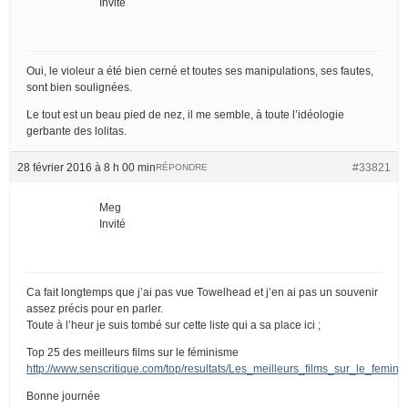
Invité
Oui, le violeur a été bien cerné et toutes ses manipulations, ses fautes,
sont bien soulignées.
Le tout est un beau pied de nez, il me semble, à toute l’idéologie
gerbante des lolitas.
28 février 2016 à 8 h 00 min
#33821
RÉPONDRE
Meg
Invité
Ca fait longtemps que j’ai pas vue Towelhead et j’en ai pas un souvenir
assez précis pour en parler.
Toute à l’heur je suis tombé sur cette liste qui a sa place ici ;
Top 25 des meilleurs films sur le féminisme
http://www.senscritique.com/top/resultats/Les_meilleurs_films_sur_le_femin
Bonne journée