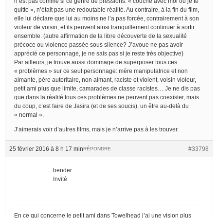
n’est pas comme si ce genre de pressions: « couche avec moi ou je te
quitte », n’était pas une redoutable réalité. Au contraire, à la fin du film,
elle lui déclare que lui au moins ne l’a pas forcée, contrairement à son
violeur de voisin, et ils peuvent ainsi tranquillement continuer à sortir
ensemble. (autre affirmation de la libre découverte de la sexualité
précoce ou violence passée sous silence? J’avoue ne pas avoir
apprécié ce personnage, je ne sais pas si je reste très objective)
Par ailleurs, je trouve aussi dommage de superposer tous ces
« problèmes » sur ce seul personnage: mère manipulatrice et non
aimante, père autoritaire, non aimant, raciste et violent, voisin violeur,
petit ami plus que limite, camarades de classe racistes… Je ne dis pas
que dans la réalité tous ces problèmes ne peuvent pas coexister, mais
du coup, c’est faire de Jasira (et de ses soucis), un être au-delà du
« normal ».
J’aimerais voir d’autres films, mais je n’arrive pas à les trouver.
25 février 2016 à 8 h 17 min
#33798
RÉPONDRE
bender
Invité
En ce qui concerne le petit ami dans Towelhead j’ai une vision plus