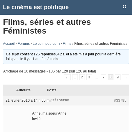
Le cinéma est politique
Films, séries et autres
Féministes
Accueil
›
Forums
›
Le coin pop-corn
›
Films
›
Films, séries et autres Féministes
Ce sujet contient 125 réponses, 4 ps. et a été mis à jour pour la dernière
fois par
, le
Il y a 1 année, 8 mois
.
Affichage de 10 messages - 106 par 120 (sur 126 au total)
←
1
2
3
…
7
8
9
→
Auteur/e
Posts
21 février 2016 à 14 h 55 min
#33795
RÉPONDRE
Anne, ma soeur Anne
Invité