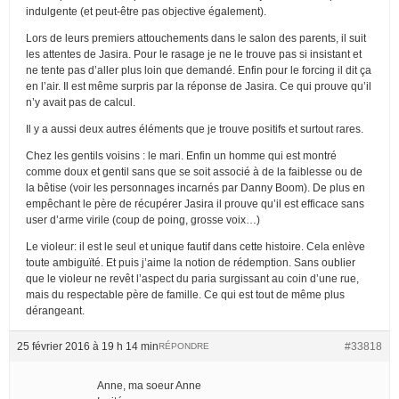
indulgente (et peut-être pas objective également).
Lors de leurs premiers attouchements dans le salon des parents, il suit
les attentes de Jasira. Pour le rasage je ne le trouve pas si insistant et
ne tente pas d’aller plus loin que demandé. Enfin pour le forcing il dit ça
en l’air. Il est même surpris par la réponse de Jasira. Ce qui prouve qu’il
n’y avait pas de calcul.
Il y a aussi deux autres éléments que je trouve positifs et surtout rares.
Chez les gentils voisins : le mari. Enfin un homme qui est montré
comme doux et gentil sans que se soit associé à de la faiblesse ou de
la bêtise (voir les personnages incarnés par Danny Boom). De plus en
empêchant le père de récupérer Jasira il prouve qu’il est efficace sans
user d’arme virile (coup de poing, grosse voix…)
Le violeur: il est le seul et unique fautif dans cette histoire. Cela enlève
toute ambiguïté. Et puis j’aime la notion de rédemption. Sans oublier
que le violeur ne revêt l’aspect du paria surgissant au coin d’une rue,
mais du respectable père de famille. Ce qui est tout de même plus
dérangeant.
25 février 2016 à 19 h 14 min
#33818
RÉPONDRE
Anne, ma soeur Anne