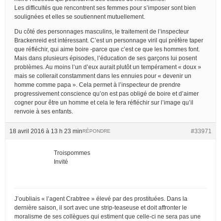
Les difficultés que rencontrent ses femmes pour s’imposer sont bien
soulignées et elles se soutiennent mutuellement.
Du côté des personnages masculins, le traitement de l’inspecteur
Brackenreid est intéressant. C’est un personnage viril qui préfère taper
que réfléchir, qui aime boire -parce que c’est ce que les hommes font.
Mais dans plusieurs épisodes, l’éducation de ses garçons lui posent
problèmes. Au moins l’un d’eux aurait plutôt un tempérament « doux »
mais se collerait constamment dans les ennuies pour « devenir un
homme comme papa ». Cela permet à l’inspecteur de prendre
progressivement conscience qu’on est pas obligé de boire et d’aimer
cogner pour être un homme et cela le fera réfléchir sur l’image qu’il
renvoie à ses enfants.
18 avril 2016 à 13 h 23 min
#33971
RÉPONDRE
Troispommes
Invité
J’oubliais « l’agent Crabtree » élevé par des prostituées. Dans la
dernière saison, il sort avec une strip-teaseuse et doit affronter le
moralisme de ses collègues qui estiment que celle-ci ne sera pas une