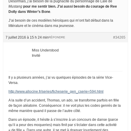
Désormais, j’ai besoin de la pugnacité du personnage de Lale de
Mustang
pour me sentir bien. J’ai aussi besoin du courage de Ree
Dolly dans
Winter’s Bone
.
J’ai besoin de ces modèles héroïques qui m’ont fait défaut dans la
littérature et le cinéma dans ma jeunesse.
7 juillet 2016 à 15 h 24 min
#34265
RÉPONDRE
Miss Understood
Invité
Il y a plusieurs années, j’ai vu quelques épisodes de la série Vice-
Versa.
http://www.allocine.fr/series/ficheserie_gen_cserie=594.html
A la suite d’un accident, Thomas, un ado, se transforme parfois en fille
de façon aléatoire. Conséquence: il ne voit plus les codes genrés de la
même manière quand il passe de l’autre côté.
Dans un épisode, il hésite à s’inscrire à un concours de danse (parce
qu’il a peur des moqueries) mais finit par s’éclater dans cette activité
« de fille ». Dans une autre, il se met à draguer lourdement des