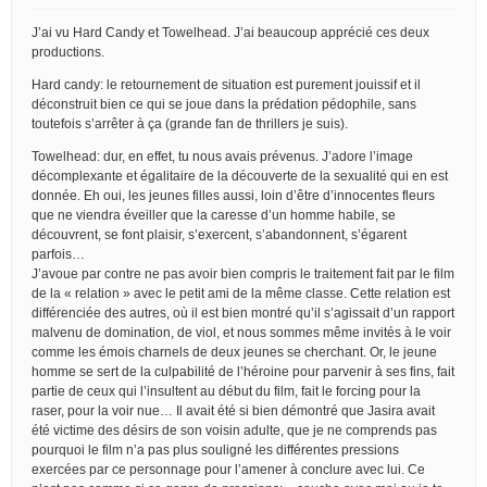
J’ai vu Hard Candy et Towelhead. J’ai beaucoup apprécié ces deux
productions.
Hard candy: le retournement de situation est purement jouissif et il
déconstruit bien ce qui se joue dans la prédation pédophile, sans
toutefois s’arrêter à ça (grande fan de thrillers je suis).
Towelhead: dur, en effet, tu nous avais prévenus. J’adore l’image
décomplexante et égalitaire de la découverte de la sexualité qui en est
donnée. Eh oui, les jeunes filles aussi, loin d’être d’innocentes fleurs
que ne viendra éveiller que la caresse d’un homme habile, se
découvrent, se font plaisir, s’exercent, s’abandonnent, s’égarent
parfois…
J’avoue par contre ne pas avoir bien compris le traitement fait par le film
de la « relation » avec le petit ami de la même classe. Cette relation est
différenciée des autres, où il est bien montré qu’il s’agissait d’un rapport
malvenu de domination, de viol, et nous sommes même invités à le voir
comme les émois charnels de deux jeunes se cherchant. Or, le jeune
homme se sert de la culpabilité de l’héroine pour parvenir à ses fins, fait
partie de ceux qui l’insultent au début du film, fait le forcing pour la
raser, pour la voir nue… Il avait été si bien démontré que Jasira avait
été victime des désirs de son voisin adulte, que je ne comprends pas
pourquoi le film n’a pas plus souligné les différentes pressions
exercées par ce personnage pour l’amener à conclure avec lui. Ce