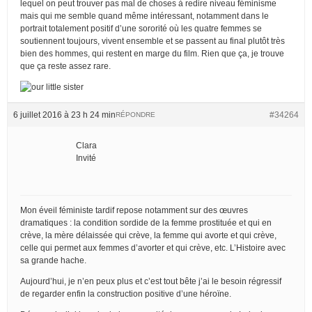
lequel on peut trouver pas mal de choses à redire niveau féminisme
mais qui me semble quand même intéressant, notamment dans le
portrait totalement positif d’une sororité où les quatre femmes se
soutiennent toujours, vivent ensemble et se passent au final plutôt très
bien des hommes, qui restent en marge du film. Rien que ça, je trouve
que ça reste assez rare.
6 juillet 2016 à 23 h 24 min
#34264
RÉPONDRE
Clara
Invité
Mon éveil féministe tardif repose notamment sur des œuvres
dramatiques : la condition sordide de la femme prostituée et qui en
crève, la mère délaissée qui crève, la femme qui avorte et qui crève,
celle qui permet aux femmes d’avorter et qui crève, etc. L’Histoire avec
sa grande hache.
Aujourd’hui, je n’en peux plus et c’est tout bête j’ai le besoin régressif
de regarder enfin la construction positive d’une héroïne.