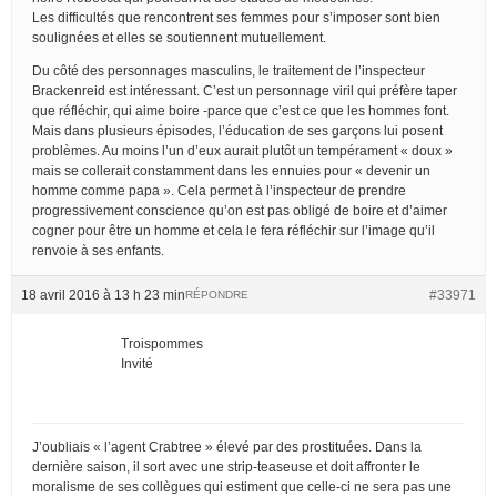
Les difficultés que rencontrent ses femmes pour s’imposer sont bien
soulignées et elles se soutiennent mutuellement.
Du côté des personnages masculins, le traitement de l’inspecteur
Brackenreid est intéressant. C’est un personnage viril qui préfère taper
que réfléchir, qui aime boire -parce que c’est ce que les hommes font.
Mais dans plusieurs épisodes, l’éducation de ses garçons lui posent
problèmes. Au moins l’un d’eux aurait plutôt un tempérament « doux »
mais se collerait constamment dans les ennuies pour « devenir un
homme comme papa ». Cela permet à l’inspecteur de prendre
progressivement conscience qu’on est pas obligé de boire et d’aimer
cogner pour être un homme et cela le fera réfléchir sur l’image qu’il
renvoie à ses enfants.
18 avril 2016 à 13 h 23 min
#33971
RÉPONDRE
Troispommes
Invité
J’oubliais « l’agent Crabtree » élevé par des prostituées. Dans la
dernière saison, il sort avec une strip-teaseuse et doit affronter le
moralisme de ses collègues qui estiment que celle-ci ne sera pas une