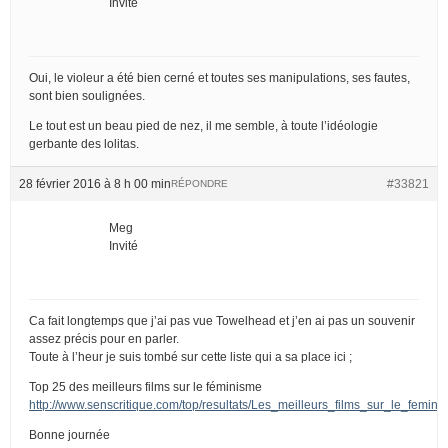
Invité
Oui, le violeur a été bien cerné et toutes ses manipulations, ses fautes,
sont bien soulignées.
Le tout est un beau pied de nez, il me semble, à toute l’idéologie
gerbante des lolitas.
28 février 2016 à 8 h 00 min
#33821
RÉPONDRE
Meg
Invité
Ca fait longtemps que j’ai pas vue Towelhead et j’en ai pas un souvenir
assez précis pour en parler.
Toute à l’heur je suis tombé sur cette liste qui a sa place ici ;
Top 25 des meilleurs films sur le féminisme
http://www.senscritique.com/top/resultats/Les_meilleurs_films_sur_le_femin
Bonne journée