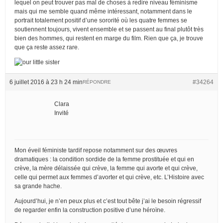
lequel on peut trouver pas mal de choses à redire niveau féminisme
mais qui me semble quand même intéressant, notamment dans le
portrait totalement positif d’une sororité où les quatre femmes se
soutiennent toujours, vivent ensemble et se passent au final plutôt très
bien des hommes, qui restent en marge du film. Rien que ça, je trouve
que ça reste assez rare.
6 juillet 2016 à 23 h 24 min
#34264
RÉPONDRE
Clara
Invité
Mon éveil féministe tardif repose notamment sur des œuvres
dramatiques : la condition sordide de la femme prostituée et qui en
crève, la mère délaissée qui crève, la femme qui avorte et qui crève,
celle qui permet aux femmes d’avorter et qui crève, etc. L’Histoire avec
sa grande hache.
Aujourd’hui, je n’en peux plus et c’est tout bête j’ai le besoin régressif
de regarder enfin la construction positive d’une héroïne.