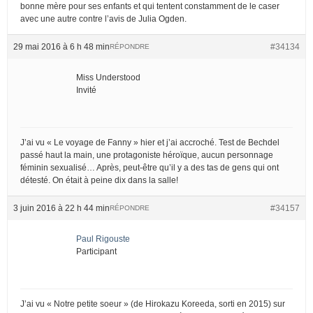
bonne mère pour ses enfants et qui tentent constamment de le caser
avec une autre contre l’avis de Julia Ogden.
29 mai 2016 à 6 h 48 min
#34134
RÉPONDRE
Miss Understood
Invité
J’ai vu « Le voyage de Fanny » hier et j’ai accroché. Test de Bechdel
passé haut la main, une protagoniste héroïque, aucun personnage
féminin sexualisé… Après, peut-être qu’il y a des tas de gens qui ont
détesté. On était à peine dix dans la salle!
3 juin 2016 à 22 h 44 min
#34157
RÉPONDRE
Paul Rigouste
Participant
J’ai vu « Notre petite soeur » (de Hirokazu Koreeda, sorti en 2015) sur