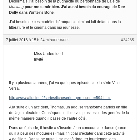
Désormais, j’ai besoin de la pugnacité du personnage de Lale de
Mustang
pour me sentir bien. J’ai aussi besoin du courage de Ree
Dolly dans
Winter’s Bone
.
J’ai besoin de ces modèles héroïques qui m’ont fait défaut dans la
littérature et le cinéma dans ma jeunesse.
7 juillet 2016 à 15 h 24 min
#34265
RÉPONDRE
Miss Understood
Invité
Il y a plusieurs années, j’ai vu quelques épisodes de la série Vice-
Versa.
http://www.allocine.fr/series/ficheserie_gen_cserie=594.html
A la suite d’un accident, Thomas, un ado, se transforme parfois en fille
de façon aléatoire. Conséquence: il ne voit plus les codes genrés de la
même manière quand il passe de l’autre côté.
Dans un épisode, il hésite à s’inscrire à un concours de danse (parce
qu’il a peur des moqueries) mais finit par s’éclater dans cette activité
« de fille ». Dans une autre, il se met à draguer lourdement des