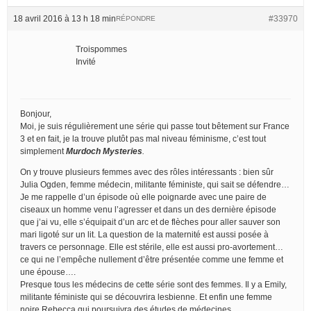
18 avril 2016 à 13 h 18 min
#33970
RÉPONDRE
Troispommes
Invité
Bonjour,
Moi, je suis régulièrement une série qui passe tout bêtement sur France
3 et en fait, je la trouve plutôt pas mal niveau féminisme, c’est tout
simplement
Murdoch Mysteries
.
On y trouve plusieurs femmes avec des rôles intéressants : bien sûr
Julia Ogden, femme médecin, militante féministe, qui sait se défendre…
Je me rappelle d’un épisode où elle poignarde avec une paire de
ciseaux un homme venu l’agresser et dans un des dernière épisode
que j’ai vu, elle s’équipait d’un arc et de flèches pour aller sauver son
mari ligoté sur un lit. La question de la maternité est aussi posée à
travers ce personnage. Elle est stérile, elle est aussi pro-avortement…
ce qui ne l’empêche nullement d’être présentée comme une femme et
une épouse….
Presque tous les médecins de cette série sont des femmes. Il y a Emily,
militante féministe qui se découvrira lesbienne. Et enfin une femme
noire Rebecca qui poursuivra des études de médecines.