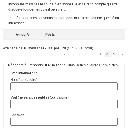
inconnues mais passe soudain en mode fille et se rend compte qu’être
dragué-e lourdement, c’est pénible…
Peut-être que mes souvenirs me trompent mais il me semble que c’était
intéressant.
Auteur/e
Posts
Affichage de 10 messages - 106 par 120 (sur 126 au total)
←
1
2
3
…
7
8
9
→
Répondre à: Répondre #37349 dans Films, séries et autres Féministes
Vos informations:
Nom (obligatoire):
Mail (ne sera pas publié) (obligatoire):
Site Web: