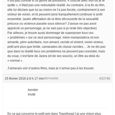
n’est pas comme si ce genre de pressions: « couche avec moi ou je te
quitte », n’était pas une redoutable réalité. Au contraire, à la fin du film,
elle lui déclare que lui au moins ne l’a pas forcée, contrairement à son
violeur de voisin, et ils peuvent ainsi tranquillement continuer à sortir
ensemble. (autre affirmation de la libre découverte de la sexualité
précoce ou violence passée sous silence? J’avoue ne pas avoir
apprécié ce personnage, je ne sais pas si je reste très objective)
Par ailleurs, je trouve aussi dommage de superposer tous ces
« problèmes » sur ce seul personnage: mère manipulatrice et non
aimante, père autoritaire, non aimant, raciste et violent, voisin violeur,
petit ami plus que limite, camarades de classe racistes… Je ne dis pas
que dans la réalité tous ces problèmes ne peuvent pas coexister, mais
du coup, c’est faire de Jasira (et de ses soucis), un être au-delà du
« normal ».
J’aimerais voir d’autres films, mais je n’arrive pas à les trouver.
25 février 2016 à 8 h 17 min
#33798
RÉPONDRE
bender
Invité
En ce qui concerne le petit ami dans Towelhead j’ai une vision plus