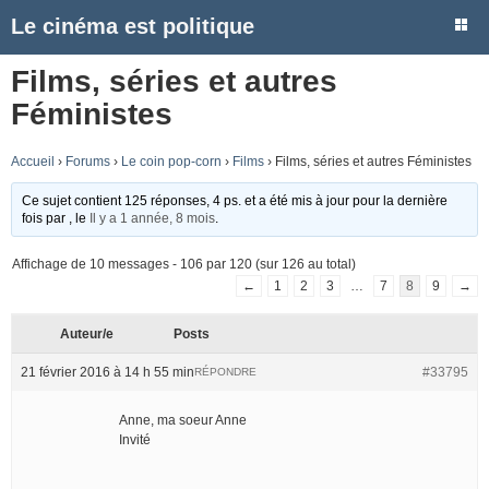
Le cinéma est politique
Films, séries et autres
Féministes
Accueil
›
Forums
›
Le coin pop-corn
›
Films
›
Films, séries et autres Féministes
Ce sujet contient 125 réponses, 4 ps. et a été mis à jour pour la dernière
fois par
, le
Il y a 1 année, 8 mois
.
Affichage de 10 messages - 106 par 120 (sur 126 au total)
←
1
2
3
…
7
8
9
→
Auteur/e
Posts
21 février 2016 à 14 h 55 min
#33795
RÉPONDRE
Anne, ma soeur Anne
Invité