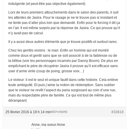
indulgente (et peut-être pas objective également).
Lors de leurs premiers attouchements dans le salon des parents, il suit
les attentes de Jasira. Pour le rasage je ne le trouve pas si insistant et
ne tente pas d’aller plus loin que demandé. Enfin pour le forcing il dit ça
en l’air. Il est même surpris par la réponse de Jasira. Ce qui prouve qu’il
n’y avait pas de calcul.
Il y a aussi deux autres éléments que je trouve positifs et surtout rares.
Chez les gentils voisins : le mari. Enfin un homme qui est montré
comme doux et gentil sans que se soit associé à de la faiblesse ou de
la bêtise (voir les personnages incarnés par Danny Boom). De plus en
empêchant le père de récupérer Jasira il prouve qu’il est efficace sans
user d’arme virile (coup de poing, grosse voix…)
Le violeur: il est le seul et unique fautif dans cette histoire. Cela enlève
toute ambiguïté. Et puis j’aime la notion de rédemption. Sans oublier
que le violeur ne revêt l’aspect du paria surgissant au coin d’une rue,
mais du respectable père de famille. Ce qui est tout de même plus
dérangeant.
25 février 2016 à 19 h 14 min
#33818
RÉPONDRE
Anne, ma soeur Anne