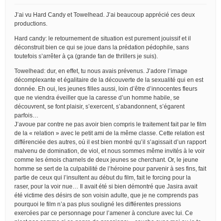
J’ai vu Hard Candy et Towelhead. J’ai beaucoup apprécié ces deux
productions.
Hard candy: le retournement de situation est purement jouissif et il
déconstruit bien ce qui se joue dans la prédation pédophile, sans
toutefois s’arrêter à ça (grande fan de thrillers je suis).
Towelhead: dur, en effet, tu nous avais prévenus. J’adore l’image
décomplexante et égalitaire de la découverte de la sexualité qui en est
donnée. Eh oui, les jeunes filles aussi, loin d’être d’innocentes fleurs
que ne viendra éveiller que la caresse d’un homme habile, se
découvrent, se font plaisir, s’exercent, s’abandonnent, s’égarent
parfois…
J’avoue par contre ne pas avoir bien compris le traitement fait par le film
de la « relation » avec le petit ami de la même classe. Cette relation est
différenciée des autres, où il est bien montré qu’il s’agissait d’un rapport
malvenu de domination, de viol, et nous sommes même invités à le voir
comme les émois charnels de deux jeunes se cherchant. Or, le jeune
homme se sert de la culpabilité de l’héroine pour parvenir à ses fins, fait
partie de ceux qui l’insultent au début du film, fait le forcing pour la
raser, pour la voir nue… Il avait été si bien démontré que Jasira avait
été victime des désirs de son voisin adulte, que je ne comprends pas
pourquoi le film n’a pas plus souligné les différentes pressions
exercées par ce personnage pour l’amener à conclure avec lui. Ce