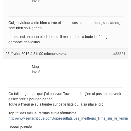
Invité
Oui, le violeur a été bien cerné et toutes ses manipulations, ses fautes,
sont bien soulignées.
Le tout est un beau pied de nez, il me semble, à toute l’idéologie
gerbante des lolitas.
28 février 2016 à 8 h 00 min
#33821
RÉPONDRE
Meg
Invité
Ca fait longtemps que j’ai pas vue Towelhead et j’en ai pas un souvenir
assez précis pour en parler.
Toute à l’heur je suis tombé sur cette liste qui a sa place ici ;
Top 25 des meilleurs films sur le féminisme
http://www.senscritique.com/top/resultats/Les_meilleurs_films_sur_le_femin
Bonne journée