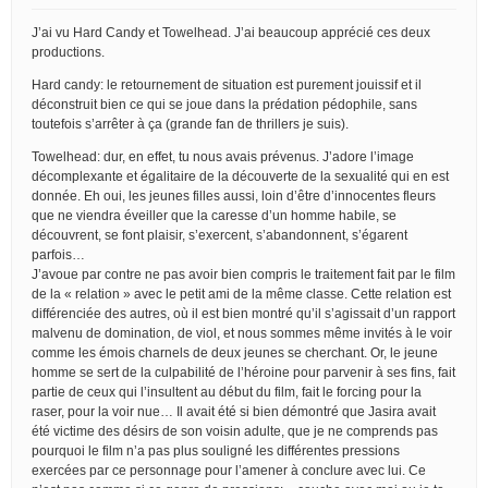
J’ai vu Hard Candy et Towelhead. J’ai beaucoup apprécié ces deux
productions.
Hard candy: le retournement de situation est purement jouissif et il
déconstruit bien ce qui se joue dans la prédation pédophile, sans
toutefois s’arrêter à ça (grande fan de thrillers je suis).
Towelhead: dur, en effet, tu nous avais prévenus. J’adore l’image
décomplexante et égalitaire de la découverte de la sexualité qui en est
donnée. Eh oui, les jeunes filles aussi, loin d’être d’innocentes fleurs
que ne viendra éveiller que la caresse d’un homme habile, se
découvrent, se font plaisir, s’exercent, s’abandonnent, s’égarent
parfois…
J’avoue par contre ne pas avoir bien compris le traitement fait par le film
de la « relation » avec le petit ami de la même classe. Cette relation est
différenciée des autres, où il est bien montré qu’il s’agissait d’un rapport
malvenu de domination, de viol, et nous sommes même invités à le voir
comme les émois charnels de deux jeunes se cherchant. Or, le jeune
homme se sert de la culpabilité de l’héroine pour parvenir à ses fins, fait
partie de ceux qui l’insultent au début du film, fait le forcing pour la
raser, pour la voir nue… Il avait été si bien démontré que Jasira avait
été victime des désirs de son voisin adulte, que je ne comprends pas
pourquoi le film n’a pas plus souligné les différentes pressions
exercées par ce personnage pour l’amener à conclure avec lui. Ce