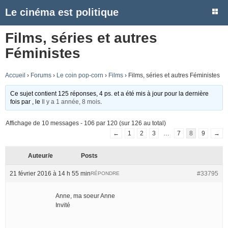
Le cinéma est politique
Films, séries et autres
Féministes
Accueil
›
Forums
›
Le coin pop-corn
›
Films
›
Films, séries et autres Féministes
Ce sujet contient 125 réponses, 4 ps. et a été mis à jour pour la dernière
fois par
, le
Il y a 1 année, 8 mois
.
Affichage de 10 messages - 106 par 120 (sur 126 au total)
←
1
2
3
…
7
8
9
→
Auteur/e
Posts
21 février 2016 à 14 h 55 min
#33795
RÉPONDRE
Anne, ma soeur Anne
Invité