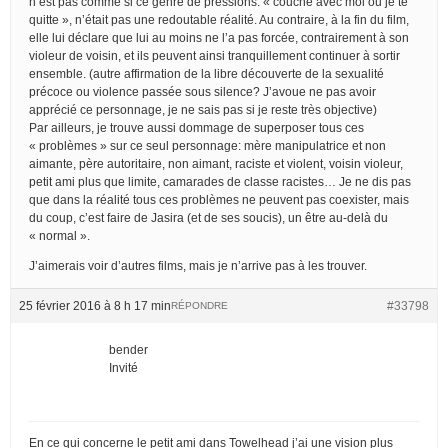
n’est pas comme si ce genre de pressions: « couche avec moi ou je te
quitte », n’était pas une redoutable réalité. Au contraire, à la fin du film,
elle lui déclare que lui au moins ne l’a pas forcée, contrairement à son
violeur de voisin, et ils peuvent ainsi tranquillement continuer à sortir
ensemble. (autre affirmation de la libre découverte de la sexualité
précoce ou violence passée sous silence? J’avoue ne pas avoir
apprécié ce personnage, je ne sais pas si je reste très objective)
Par ailleurs, je trouve aussi dommage de superposer tous ces
« problèmes » sur ce seul personnage: mère manipulatrice et non
aimante, père autoritaire, non aimant, raciste et violent, voisin violeur,
petit ami plus que limite, camarades de classe racistes… Je ne dis pas
que dans la réalité tous ces problèmes ne peuvent pas coexister, mais
du coup, c’est faire de Jasira (et de ses soucis), un être au-delà du
« normal ».
J’aimerais voir d’autres films, mais je n’arrive pas à les trouver.
25 février 2016 à 8 h 17 min
#33798
RÉPONDRE
bender
Invité
En ce qui concerne le petit ami dans Towelhead j’ai une vision plus