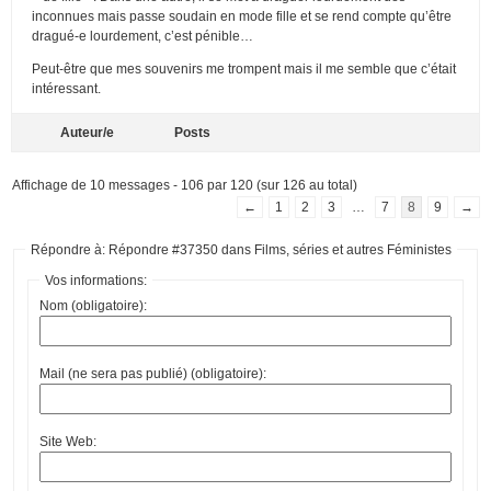
inconnues mais passe soudain en mode fille et se rend compte qu’être
dragué-e lourdement, c’est pénible…
Peut-être que mes souvenirs me trompent mais il me semble que c’était
intéressant.
Auteur/e
Posts
Affichage de 10 messages - 106 par 120 (sur 126 au total)
←
1
2
3
…
7
8
9
→
Répondre à: Répondre #37350 dans Films, séries et autres Féministes
Vos informations:
Nom (obligatoire):
Mail (ne sera pas publié) (obligatoire):
Site Web: