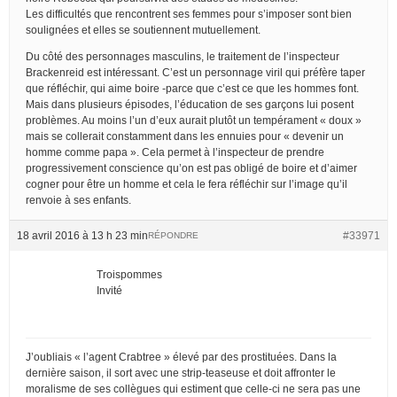
Les difficultés que rencontrent ses femmes pour s’imposer sont bien
soulignées et elles se soutiennent mutuellement.
Du côté des personnages masculins, le traitement de l’inspecteur
Brackenreid est intéressant. C’est un personnage viril qui préfère taper
que réfléchir, qui aime boire -parce que c’est ce que les hommes font.
Mais dans plusieurs épisodes, l’éducation de ses garçons lui posent
problèmes. Au moins l’un d’eux aurait plutôt un tempérament « doux »
mais se collerait constamment dans les ennuies pour « devenir un
homme comme papa ». Cela permet à l’inspecteur de prendre
progressivement conscience qu’on est pas obligé de boire et d’aimer
cogner pour être un homme et cela le fera réfléchir sur l’image qu’il
renvoie à ses enfants.
18 avril 2016 à 13 h 23 min
#33971
RÉPONDRE
Troispommes
Invité
J’oubliais « l’agent Crabtree » élevé par des prostituées. Dans la
dernière saison, il sort avec une strip-teaseuse et doit affronter le
moralisme de ses collègues qui estiment que celle-ci ne sera pas une