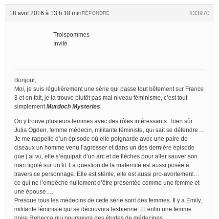
18 avril 2016 à 13 h 18 min
#33970
RÉPONDRE
Troispommes
Invité
Bonjour,
Moi, je suis régulièrement une série qui passe tout bêtement sur France
3 et en fait, je la trouve plutôt pas mal niveau féminisme, c’est tout
simplement
Murdoch Mysteries
.
On y trouve plusieurs femmes avec des rôles intéressants : bien sûr
Julia Ogden, femme médecin, militante féministe, qui sait se défendre…
Je me rappelle d’un épisode où elle poignarde avec une paire de
ciseaux un homme venu l’agresser et dans un des dernière épisode
que j’ai vu, elle s’équipait d’un arc et de flèches pour aller sauver son
mari ligoté sur un lit. La question de la maternité est aussi posée à
travers ce personnage. Elle est stérile, elle est aussi pro-avortement…
ce qui ne l’empêche nullement d’être présentée comme une femme et
une épouse….
Presque tous les médecins de cette série sont des femmes. Il y a Emily,
militante féministe qui se découvrira lesbienne. Et enfin une femme
noire Rebecca qui poursuivra des études de médecines.