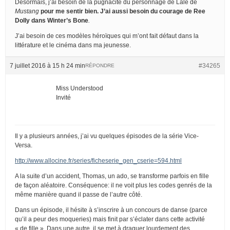
Désormais, j’ai besoin de la pugnacité du personnage de Lale de
Mustang
pour me sentir bien. J’ai aussi besoin du courage de Ree
Dolly dans
Winter’s Bone
.
J’ai besoin de ces modèles héroïques qui m’ont fait défaut dans la
littérature et le cinéma dans ma jeunesse.
7 juillet 2016 à 15 h 24 min
#34265
RÉPONDRE
Miss Understood
Invité
Il y a plusieurs années, j’ai vu quelques épisodes de la série Vice-
Versa.
http://www.allocine.fr/series/ficheserie_gen_cserie=594.html
A la suite d’un accident, Thomas, un ado, se transforme parfois en fille
de façon aléatoire. Conséquence: il ne voit plus les codes genrés de la
même manière quand il passe de l’autre côté.
Dans un épisode, il hésite à s’inscrire à un concours de danse (parce
qu’il a peur des moqueries) mais finit par s’éclater dans cette activité
« de fille ». Dans une autre, il se met à draguer lourdement des