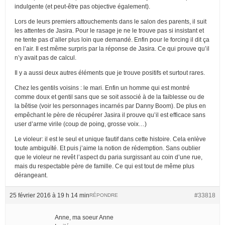
indulgente (et peut-être pas objective également).
Lors de leurs premiers attouchements dans le salon des parents, il suit
les attentes de Jasira. Pour le rasage je ne le trouve pas si insistant et
ne tente pas d’aller plus loin que demandé. Enfin pour le forcing il dit ça
en l’air. Il est même surpris par la réponse de Jasira. Ce qui prouve qu’il
n’y avait pas de calcul.
Il y a aussi deux autres éléments que je trouve positifs et surtout rares.
Chez les gentils voisins : le mari. Enfin un homme qui est montré
comme doux et gentil sans que se soit associé à de la faiblesse ou de
la bêtise (voir les personnages incarnés par Danny Boom). De plus en
empêchant le père de récupérer Jasira il prouve qu’il est efficace sans
user d’arme virile (coup de poing, grosse voix…)
Le violeur: il est le seul et unique fautif dans cette histoire. Cela enlève
toute ambiguïté. Et puis j’aime la notion de rédemption. Sans oublier
que le violeur ne revêt l’aspect du paria surgissant au coin d’une rue,
mais du respectable père de famille. Ce qui est tout de même plus
dérangeant.
25 février 2016 à 19 h 14 min
#33818
RÉPONDRE
Anne, ma soeur Anne