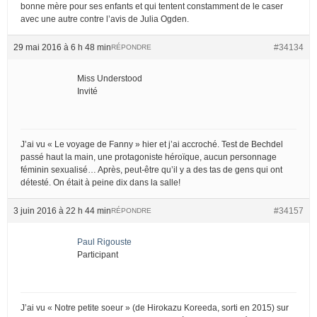
bonne mère pour ses enfants et qui tentent constamment de le caser
avec une autre contre l’avis de Julia Ogden.
29 mai 2016 à 6 h 48 min
#34134
RÉPONDRE
Miss Understood
Invité
J’ai vu « Le voyage de Fanny » hier et j’ai accroché. Test de Bechdel
passé haut la main, une protagoniste héroïque, aucun personnage
féminin sexualisé… Après, peut-être qu’il y a des tas de gens qui ont
détesté. On était à peine dix dans la salle!
3 juin 2016 à 22 h 44 min
#34157
RÉPONDRE
Paul Rigouste
Participant
J’ai vu « Notre petite soeur » (de Hirokazu Koreeda, sorti en 2015) sur