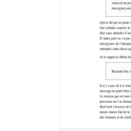
Ainsi,d’un poi
misogyne,seule
Qui te dit qu’on parle s
Sur certains aspects le
dire sans attendre d’aut
D’autre part on va pas
misogynes de l’époque 
entrepris cette chose 
Je te rappel le début d
Résumé très r
Il n’y a pas de LA fe
message tu parle bien 
Le moyen age est une
personne ne t’as dema
Bref tout l’inverse de
aurais mieux fait de te
des femmes et de clich