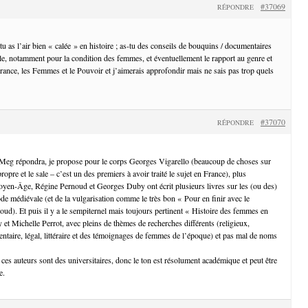
#37069
RÉPONDRE
 as l’air bien « calée » en histoire ; as-tu des conseils de bouquins / documentaires
le, notamment pour la condition des femmes, et éventuellement le rapport au genre et
France, les Femmes et le Pouvoir et j’aimerais approfondir mais ne sais pas trop quels
#37070
RÉPONDRE
e Meg répondra, je propose pour le corps Georges Vigarello (beaucoup de choses sur
propre et le sale – c’est un des premiers à avoir traité le sujet en France), plus
yen-Âge, Régine Pernoud et Georges Duby ont écrit plusieurs livres sur les (ou des)
de médiévale (et de la vulgarisation comme le très bon « Pour en finir avec le
). Et puis il y a le sempiternel mais toujours pertinent « Histoire des femmes en
 et Michelle Perrot, avec pleins de thèmes de recherches différents (religieux,
entaire, légal, littéraire et des témoignages de femmes de l’époque) et pas mal de noms
 ces auteurs sont des universitaires, donc le ton est résolument académique et peut être
e.