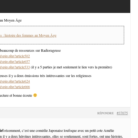
s au Moyen Âge
ds : histoire des femmes au Moyen Âge
 a beaucoup de ressources sur Radiorageuse
t/spip.php?article502
t/spip.php?article657
t/spip.php?article533
(il y a 5 parties je met seulement le lien vers la première)
ses il y a deux émissions très intéressantes sur les religieuses
t/spip.php?article624
t/spip.php?article666
ecture et bonne écoute
#37075
RÉPONDRE
rl
récemment, c’est une comédie Japonaise loufoque avec un petit cote Amélie
n il y a deux héroïnes intéressantes, elles se soutiennent, sont fortes, ont une histoire,