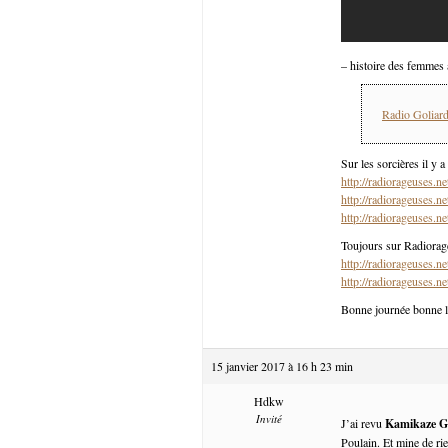
– histoire des femme
Radio Goliar
Sur les sorcières il y
http://radiorageuses.ne
http://radiorageuses.ne
http://radiorageuses.ne
Toujours sur Radiorageu
http://radiorageuses.ne
http://radiorageuses.ne
Bonne journée bonne l
15 janvier 2017 à 16 h 23 min
Hdkw
Invité
J’ai revu
Kamikaze Gi
Poulain. Et mine de rie