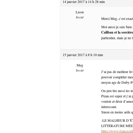
14 janvier 2017 à 14 h 28 min
Lison
Invité
Merci Meg, c’est exac
Moi aussi je suis bien
Caliban et la sorcière
particulier, mais je ne 
15 janvier 2017 à 8 h 10 min
Meg
Invité
J’ai pas de meilleur li
pouvoir compléter mes l
moyen age de Duby-Perro
On peu lire aussi les t
Pizan est super et j’a
vouloir et désir d’amo
interessant.
Sinon en moins ardu q
-LE MALHEUR D’Ê
LITTÉRATURE MÉ
https://www.francecul