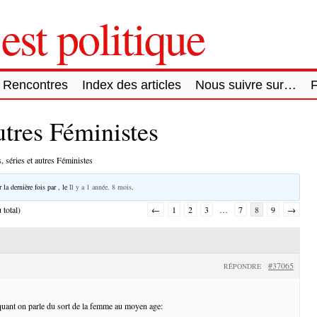
est politique
Rencontres
Index des articles
Nous suivre sur…
autres Féministes
, séries et autres Féministes
 la dernière fois par
, le
Il y a 1 année, 8 mois
.
 total)
←
1
2
3
…
7
8
9
→
#37065
RÉPONDRE
 quant on parle du sort de la femme au moyen age: