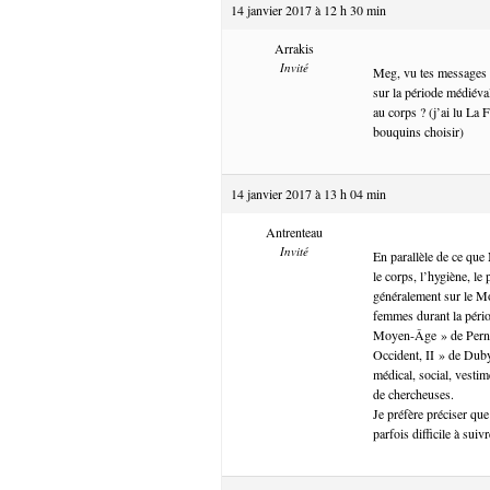
14 janvier 2017 à 12 h 30 min
Arrakis
Invité
Meg, vu tes messages tu
sur la période médiéva
au corps ? (j’ai lu La 
bouquins choisir)
14 janvier 2017 à 13 h 04 min
Antrenteau
Invité
En parallèle de ce qu
le corps, l’hygiène, le 
généralement sur le Mo
femmes durant la pério
Moyen-Âge » de Pernoud
Occident, II » de Duby
médical, social, vestim
de chercheuses.
Je préfère préciser que
parfois difficile à suivr