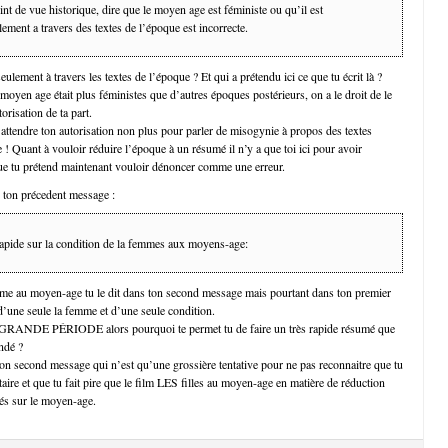
nt de vue historique, dire que le moyen age est féministe ou qu’il est
ment a travers des textes de l’époque est incorrecte.
eulement à travers les textes de l’époque ? Et qui a prétendu ici ce que tu écrit là ?
 moyen age était plus féministes que d’autres époques postérieurs, on a le droit de le
orisation de ta part.
 attendre ton autorisation non plus pour parler de misogynie à propos des textes
! Quant à vouloir réduire l’époque à un résumé il n’y a que toi ici pour avoir
que tu prétend maintenant vouloir dénoncer comme une erreur.
e ton précedent message :
apide sur la condition de la femmes aux moyens-age:
mme au moyen-age tu le dit dans ton second message mais pourtant dans ton premier
d’une seule la femme et d’une seule condition.
 GRANDE PÉRIODE alors pourquoi te permet tu de faire un très rapide résumé que
ndé ?
 ton second message qui n’est qu’une grossière tentative pour ne pas reconnaitre que tu
 taire et que tu fait pire que le film LES filles au moyen-age en matière de réduction
és sur le moyen-age.