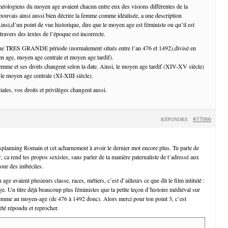
 théologiens du moyen age avaient chacun entre eux des visions différentes de la
ouvais ainsi aussi bien décrire la femme comme idéalisée, a une description
nsi,d’un point de vue historique, dire que le moyen age est féministe ou qu’il est
ravers des textes de l’époque est incorrecte.
ne TRES GRANDE période (normalement situés entre l’an 476 et 1492),divisé en
en age, moyen age centrale et moyen age tardif).
 femme et ses droits changent selon la date. Ainsi, le moyen age tardif (XIV-XV siècle)
le moyen age centrale (XI-XIII siècle).
iales, vos droits et privilèges changent aussi.
#37066
RÉPONDRE
splanning Romain et cet acharnement à avoir le dernier mot encore plus. Tu parle de
 ca rend tes propos sexistes, sans parler de ta manière paternaliste de t’adressé aux
pour des imbéciles.
 avaient plusieurs classe, races, métiers, c’est d’ailleurs ce que dit le film intitulé :
e. Un titre déjà beaucoup plus féministes que ta petite leçon d’histoire médiéval sur
mme au moyen-age (de 476 à 1492 donc). Alors merci pour ton point 3, c’est
été répondu et reprocher.