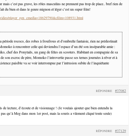
 mais c’est pas grave, les rôles masculins ne prennent pas trop de place.. bref rien de
fait du bien et dans le genre mignon et léger c’est un super film!
fr/video/player_gen_cmedia=18629790&cfilm=108931.html
a période rococo, des robes à froufrous et d’ombrelle fantaisie, rien ne prédestinait
Momoko à rencontrer celle qui deviendra l’espace d’un été son inséparable amie :
hiko, chef des Ponytails, un gang de filles en scooters. Habitant en compagnie de sa
de son escroc de père, Momoko l’introvertie passe ses ternes journées à rêver et à
istence paisible va se voir interrompue par l’intrusion subite de l’inquiétante
#37082
RÉPONDRE
 de lecture, d’écoute et de visionnage ! (Je voulais ajouter que bien entendu la
t pas qu’à Meg dans mon 1er post, mais la souris a vilement cliqué toute seule)
#37129
RÉPONDRE