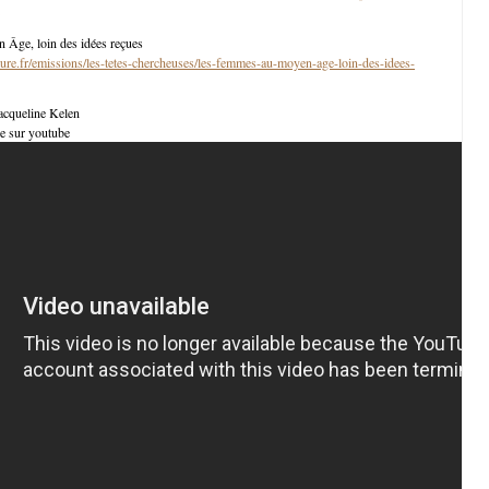
Âge, loin des idées reçues
ture.fr/emissions/les-tetes-chercheuses/les-femmes-au-moyen-age-loin-des-idees-
acqueline Kelen
le sur youtube