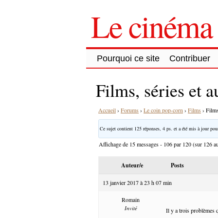
Le cinéma 
Pourquoi ce site
Contribuer
Films, séries et 
Accueil
›
Forums
›
Le coin pop-corn
›
Films
›
Films
Ce sujet contient 125 réponses, 4 ps. et a été mis à jour pour
Affichage de 15 messages - 106 par 120 (sur 126 au
Auteur/e
Posts
13 janvier 2017 à 23 h 07 min
Romain
Invité
Il y a trois problèmes