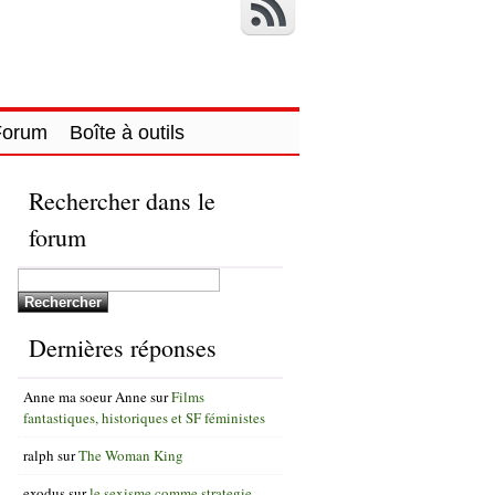
Forum
Boîte à outils
Rechercher dans le
forum
Dernières réponses
Anne ma soeur Anne
sur
Films
fantastiques, historiques et SF féministes
ralph
sur
The Woman King
exodus
sur
le sexisme comme strategie