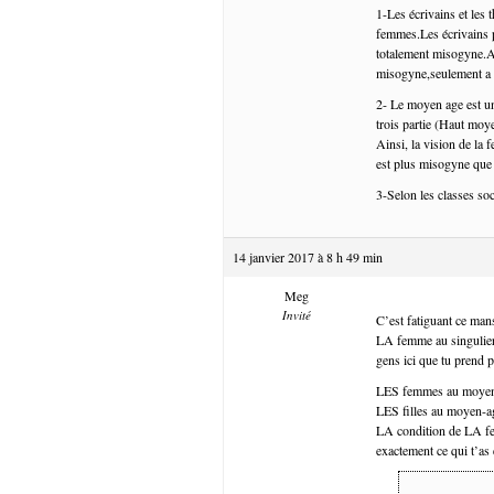
1-Les écrivains et les
femmes.Les écrivains p
totalement misogyne.Ai
misogyne,seulement a t
2- Le moyen age est u
trois partie (Haut moy
Ainsi, la vision de la
est plus misogyne que 
3-Selon les classes soc
14 janvier 2017 à 8 h 49 min
Meg
Invité
C’est fatiguant ce man
LA femme au singulier,
gens ici que tu prend 
LES femmes au moyen age
LES filles au moyen-ag
LA condition de LA fe
exactement ce qui t’as 