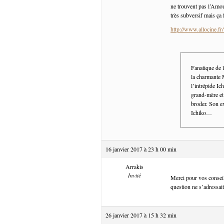
ne trouvent pas l’Amour
très subversif mais ça 
http://www.allocine.
Fanatique de l
la charmante 
l’intrépide Ic
grand-mère et 
broder. Son ex
Ichiko…
16 janvier 2017 à 23 h 00 min
Arrakis
Invité
Merci pour vos conseils
question ne s’adressai
26 janvier 2017 à 15 h 32 min