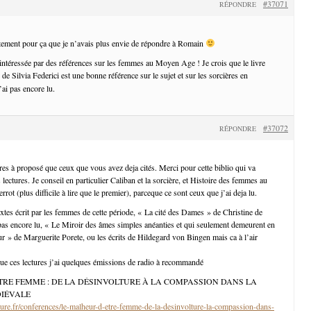
#37071
RÉPONDRE
tement pour ça que je n’avais plus envie de répondre à Romain
 intéressée par des références sur les femmes au Moyen Age ! Je crois que le livre
de Silvia Federici est une bonne référence sur le sujet et sur les sorcières en
l’ai pas encore lu.
#37072
RÉPONDRE
vres à proposé que ceux que vous avez deja cités. Merci pour cette biblio qui va
ectures. Je conseil en particulier Caliban et la sorcière, et Histoire des femmes au
t (plus difficile à lire que le premier), parceque ce sont ceux que j’ai deja lu.
extes écrit par les femmes de cette période, « La cité des Dames » de Christine de
i pas encore lu, « Le Miroir des âmes simples anéanties et qui seulement demeurent en
ur » de Marguerite Porete, ou les écrits de Hildegard von Bingen mais ca à l’air
ue ces lectures j’ai quelques émissions de radio à recommandé
TRE FEMME : DE LA DÉSINVOLTURE À LA COMPASSION DANS LA
DIÉVALE
ture.fr/conferences/le-malheur-d-etre-femme-de-la-desinvolture-la-compassion-dans-