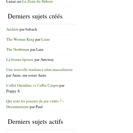
Lunar
sur
La Zone du Dehors
Derniers sujets créés
Archère
par
babach
The Woman King
par
Liam
The Northman
par
Lara
La bonne épouse
par
Arroway
Une nouvelle tendance ultra masculiniste
par
Anne, ma soeur Anne
L’effet Gremlins vs l’effet Casper
par
Poppy S.
Qui sont les joueurs de jeu vidéo ? –
Documentaire
par
Paul
Derniers sujets actifs