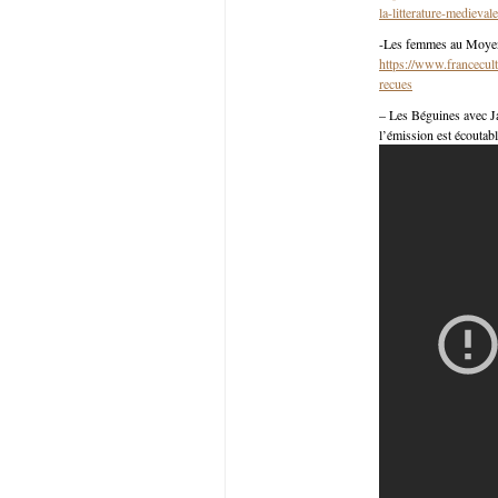
la-litterature-medievale
-Les femmes au Moyen 
https://www.francecul
recues
– Les Béguines avec J
l’émission est écoutab