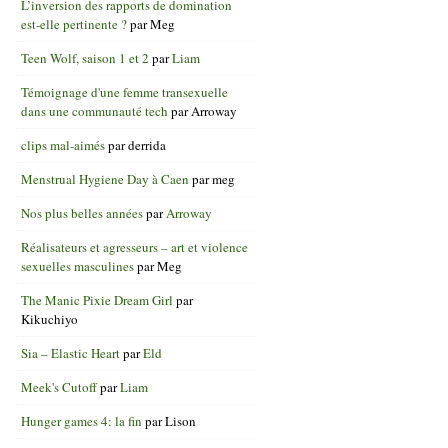
L’inversion des rapports de domination
est-elle pertinente ?
par
Meg
Teen Wolf, saison 1 et 2
par
Liam
Témoignage d'une femme transexuelle
dans une communauté tech
par
Arroway
clips mal-aimés
par
derrida
Menstrual Hygiene Day à Caen
par
meg
Nos plus belles années
par
Arroway
Réalisateurs et agresseurs – art et violence
sexuelles masculines
par
Meg
The Manic Pixie Dream Girl
par
Kikuchiyo
Sia – Elastic Heart
par
Eld
Meek's Cutoff
par
Liam
Hunger games 4: la fin
par
Lison