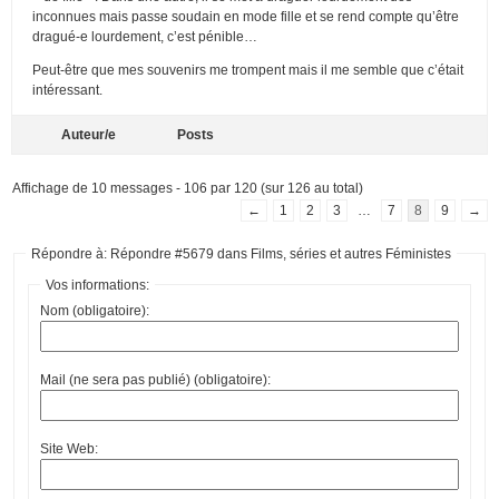
inconnues mais passe soudain en mode fille et se rend compte qu’être
dragué-e lourdement, c’est pénible…
Peut-être que mes souvenirs me trompent mais il me semble que c’était
intéressant.
Auteur/e
Posts
Affichage de 10 messages - 106 par 120 (sur 126 au total)
←
1
2
3
…
7
8
9
→
Répondre à: Répondre #5679 dans Films, séries et autres Féministes
Vos informations:
Nom (obligatoire):
Mail (ne sera pas publié) (obligatoire):
Site Web: