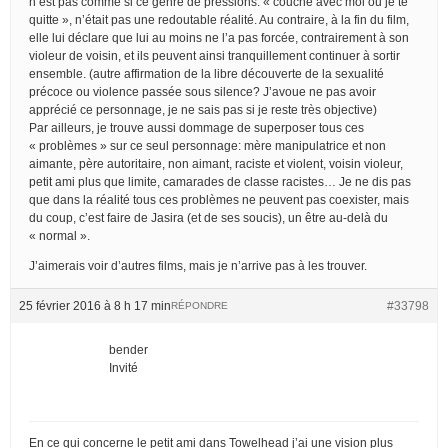
n’est pas comme si ce genre de pressions: « couche avec moi ou je te
quitte », n’était pas une redoutable réalité. Au contraire, à la fin du film,
elle lui déclare que lui au moins ne l’a pas forcée, contrairement à son
violeur de voisin, et ils peuvent ainsi tranquillement continuer à sortir
ensemble. (autre affirmation de la libre découverte de la sexualité
précoce ou violence passée sous silence? J’avoue ne pas avoir
apprécié ce personnage, je ne sais pas si je reste très objective)
Par ailleurs, je trouve aussi dommage de superposer tous ces
« problèmes » sur ce seul personnage: mère manipulatrice et non
aimante, père autoritaire, non aimant, raciste et violent, voisin violeur,
petit ami plus que limite, camarades de classe racistes… Je ne dis pas
que dans la réalité tous ces problèmes ne peuvent pas coexister, mais
du coup, c’est faire de Jasira (et de ses soucis), un être au-delà du
« normal ».
J’aimerais voir d’autres films, mais je n’arrive pas à les trouver.
25 février 2016 à 8 h 17 min
#33798
RÉPONDRE
bender
Invité
En ce qui concerne le petit ami dans Towelhead j’ai une vision plus