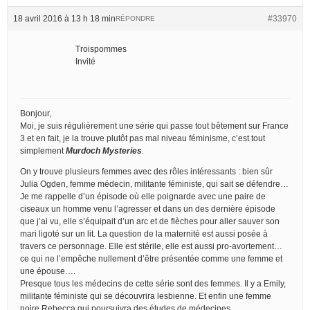
18 avril 2016 à 13 h 18 min
#33970
RÉPONDRE
Troispommes
Invité
Bonjour,
Moi, je suis régulièrement une série qui passe tout bêtement sur France
3 et en fait, je la trouve plutôt pas mal niveau féminisme, c’est tout
simplement
Murdoch Mysteries
.
On y trouve plusieurs femmes avec des rôles intéressants : bien sûr
Julia Ogden, femme médecin, militante féministe, qui sait se défendre…
Je me rappelle d’un épisode où elle poignarde avec une paire de
ciseaux un homme venu l’agresser et dans un des dernière épisode
que j’ai vu, elle s’équipait d’un arc et de flèches pour aller sauver son
mari ligoté sur un lit. La question de la maternité est aussi posée à
travers ce personnage. Elle est stérile, elle est aussi pro-avortement…
ce qui ne l’empêche nullement d’être présentée comme une femme et
une épouse….
Presque tous les médecins de cette série sont des femmes. Il y a Emily,
militante féministe qui se découvrira lesbienne. Et enfin une femme
noire Rebecca qui poursuivra des études de médecines.