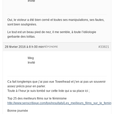
Invité
Oui, le violeur a été bien cerné et toutes ses manipulations, ses fautes,
sont bien soulignées.
Le tout est un beau pied de nez, il me semble, à toute l’idéologie
gerbante des lolitas.
28 février 2016 à 8 h 00 min
#33821
RÉPONDRE
Meg
Invité
Ca fait longtemps que j’ai pas vue Towelhead et j’en ai pas un souvenir
assez précis pour en parler.
Toute à l’heur je suis tombé sur cette liste qui a sa place ici ;
Top 25 des meilleurs films sur le féminisme
http://www.senscritique.com/top/resultats/Les_meilleurs_films_sur_le_femin
Bonne journée