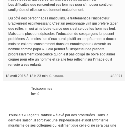
Les difficultés que rencontrent ses femmes pour s’imposer sont bien
soulignées et elles se soutiennent mutuellement.
Du côté des personnages masculins, le traitement de l’inspecteur
Brackenreid est intéressant. C’est un personnage viril qui préfère taper
que réfléchir, qui aime boire -parce que c’est ce que les hommes font.
Mais dans plusieurs épisodes, l’éducation de ses garçons lui posent
problèmes. Au moins l’un d’eux aurait plutôt un tempérament « doux »
mais se collerait constamment dans les ennuies pour « devenir un
homme comme papa ». Cela permet à l’inspecteur de prendre
progressivement conscience qu’on est pas obligé de boire et d’aimer
cogner pour être un homme et cela le fera réfléchir sur l’image qu’il
renvoie à ses enfants.
18 avril 2016 à 13 h 23 min
#33971
RÉPONDRE
Troispommes
Invité
J’oubliais « l’agent Crabtree » élevé par des prostituées. Dans la
dernière saison, il sort avec une strip-teaseuse et doit affronter le
moralisme de ses collègues qui estiment que celle-ci ne sera pas une