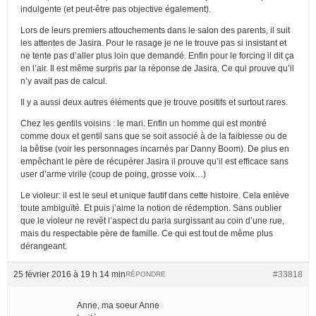
indulgente (et peut-être pas objective également).
Lors de leurs premiers attouchements dans le salon des parents, il suit
les attentes de Jasira. Pour le rasage je ne le trouve pas si insistant et
ne tente pas d’aller plus loin que demandé. Enfin pour le forcing il dit ça
en l’air. Il est même surpris par la réponse de Jasira. Ce qui prouve qu’il
n’y avait pas de calcul.
Il y a aussi deux autres éléments que je trouve positifs et surtout rares.
Chez les gentils voisins : le mari. Enfin un homme qui est montré
comme doux et gentil sans que se soit associé à de la faiblesse ou de
la bêtise (voir les personnages incarnés par Danny Boom). De plus en
empêchant le père de récupérer Jasira il prouve qu’il est efficace sans
user d’arme virile (coup de poing, grosse voix…)
Le violeur: il est le seul et unique fautif dans cette histoire. Cela enlève
toute ambiguïté. Et puis j’aime la notion de rédemption. Sans oublier
que le violeur ne revêt l’aspect du paria surgissant au coin d’une rue,
mais du respectable père de famille. Ce qui est tout de même plus
dérangeant.
25 février 2016 à 19 h 14 min
#33818
RÉPONDRE
Anne, ma soeur Anne