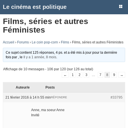
Le cinéma est politique
Films, séries et autres
Féministes
Accueil
›
Forums
›
Le coin pop-corn
›
Films
›
Films, séries et autres Féministes
Ce sujet contient 125 réponses, 4 ps. et a été mis à jour pour la dernière
fois par
, le
Il y a 1 année, 8 mois
.
Affichage de 10 messages - 106 par 120 (sur 126 au total)
←
1
2
3
…
7
8
9
→
Auteur/e
Posts
21 février 2016 à 14 h 55 min
#33795
RÉPONDRE
Anne, ma soeur Anne
Invité