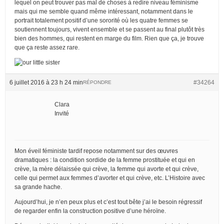
lequel on peut trouver pas mal de choses à redire niveau féminisme
mais qui me semble quand même intéressant, notamment dans le
portrait totalement positif d’une sororité où les quatre femmes se
soutiennent toujours, vivent ensemble et se passent au final plutôt très
bien des hommes, qui restent en marge du film. Rien que ça, je trouve
que ça reste assez rare.
6 juillet 2016 à 23 h 24 min
#34264
RÉPONDRE
Clara
Invité
Mon éveil féministe tardif repose notamment sur des œuvres
dramatiques : la condition sordide de la femme prostituée et qui en
crève, la mère délaissée qui crève, la femme qui avorte et qui crève,
celle qui permet aux femmes d’avorter et qui crève, etc. L’Histoire avec
sa grande hache.
Aujourd’hui, je n’en peux plus et c’est tout bête j’ai le besoin régressif
de regarder enfin la construction positive d’une héroïne.