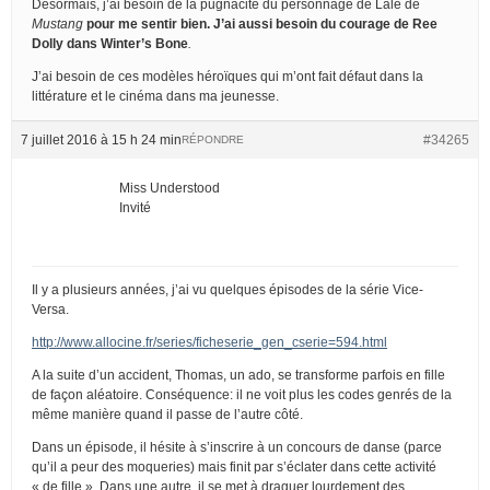
Désormais, j’ai besoin de la pugnacité du personnage de Lale de
Mustang
pour me sentir bien. J’ai aussi besoin du courage de Ree
Dolly dans
Winter’s Bone
.
J’ai besoin de ces modèles héroïques qui m’ont fait défaut dans la
littérature et le cinéma dans ma jeunesse.
7 juillet 2016 à 15 h 24 min
#34265
RÉPONDRE
Miss Understood
Invité
Il y a plusieurs années, j’ai vu quelques épisodes de la série Vice-
Versa.
http://www.allocine.fr/series/ficheserie_gen_cserie=594.html
A la suite d’un accident, Thomas, un ado, se transforme parfois en fille
de façon aléatoire. Conséquence: il ne voit plus les codes genrés de la
même manière quand il passe de l’autre côté.
Dans un épisode, il hésite à s’inscrire à un concours de danse (parce
qu’il a peur des moqueries) mais finit par s’éclater dans cette activité
« de fille ». Dans une autre, il se met à draguer lourdement des