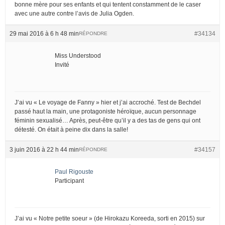
bonne mère pour ses enfants et qui tentent constamment de le caser
avec une autre contre l’avis de Julia Ogden.
29 mai 2016 à 6 h 48 min
#34134
RÉPONDRE
Miss Understood
Invité
J’ai vu « Le voyage de Fanny » hier et j’ai accroché. Test de Bechdel
passé haut la main, une protagoniste héroïque, aucun personnage
féminin sexualisé… Après, peut-être qu’il y a des tas de gens qui ont
détesté. On était à peine dix dans la salle!
3 juin 2016 à 22 h 44 min
#34157
RÉPONDRE
Paul Rigouste
Participant
J’ai vu « Notre petite soeur » (de Hirokazu Koreeda, sorti en 2015) sur