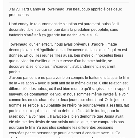
J’ai vu Hard Candy et Towelhead. J’ai beaucoup apprécié ces deux
productions.
Hard candy: le retournement de situation est purement jouissif et il
déconstruit bien ce qui se joue dans la prédation pédophile, sans
toutefois s’arrêter à ça (grande fan de thrillers je suis).
Towelhead: dur, en effet, tu nous avais prévenus. J’adore l’image
décomplexante et égalitaire de la découverte de la sexualité qui en est
donnée. Eh oui, les jeunes filles aussi, loin d’être d’innocentes fleurs
que ne viendra éveiller que la caresse d’un homme habile, se
découvrent, se font plaisir, s’exercent, s’abandonnent, s’égarent
parfois…
J’avoue par contre ne pas avoir bien compris le traitement fait par le film
de la « relation » avec le petit ami de la même classe. Cette relation est
différenciée des autres, où il est bien montré qu’il s’agissait d’un rapport
malvenu de domination, de viol, et nous sommes même invités à le voir
comme les émois charnels de deux jeunes se cherchant. Or, le jeune
homme se sert de la culpabilité de l’héroine pour parvenir à ses fins, fait
partie de ceux qui l’insultent au début du film, fait le forcing pour la
raser, pour la voir nue… Il avait été si bien démontré que Jasira avait
été victime des désirs de son voisin adulte, que je ne comprends pas
pourquoi le film n’a pas plus souligné les différentes pressions
exercées par ce personnage pour l’amener à conclure avec lui. Ce