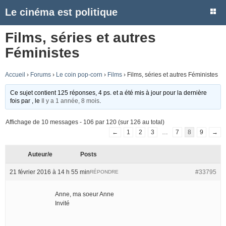
Le cinéma est politique
Films, séries et autres
Féministes
Accueil
›
Forums
›
Le coin pop-corn
›
Films
›
Films, séries et autres Féministes
Ce sujet contient 125 réponses, 4 ps. et a été mis à jour pour la dernière
fois par
, le
Il y a 1 année, 8 mois
.
Affichage de 10 messages - 106 par 120 (sur 126 au total)
←
1
2
3
…
7
8
9
→
Auteur/e
Posts
21 février 2016 à 14 h 55 min
#33795
RÉPONDRE
Anne, ma soeur Anne
Invité