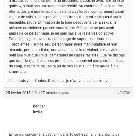
n’est pas comme si ce genre de pressions: « couche avec moi ou je te
quitte », n’était pas une redoutable réalité. Au contraire, à la fin du film,
elle lui déclare que lui au moins ne l’a pas forcée, contrairement à son
violeur de voisin, et ils peuvent ainsi tranquillement continuer à sortir
ensemble. (autre affirmation de la libre découverte de la sexualité
précoce ou violence passée sous silence? J’avoue ne pas avoir
apprécié ce personnage, je ne sais pas si je reste très objective)
Par ailleurs, je trouve aussi dommage de superposer tous ces
« problèmes » sur ce seul personnage: mère manipulatrice et non
aimante, père autoritaire, non aimant, raciste et violent, voisin violeur,
petit ami plus que limite, camarades de classe racistes… Je ne dis pas
que dans la réalité tous ces problèmes ne peuvent pas coexister, mais
du coup, c’est faire de Jasira (et de ses soucis), un être au-delà du
« normal ».
J’aimerais voir d’autres films, mais je n’arrive pas à les trouver.
25 février 2016 à 8 h 17 min
#33798
RÉPONDRE
bender
Invité
En ce qui concerne le petit ami dans Towelhead j’ai une vision plus