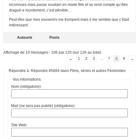
inconnues mais passe soudain en mode fille et se rend compte qu’être
dragué-e lourdement, c’est pénible…
Peut-être que mes souvenirs me trompent mais il me semble que c’était
intéressant.
Auteur/e
Posts
Affichage de 10 messages - 106 par 120 (sur 126 au total)
←
1
2
3
…
7
8
9
→
Répondre à: Répondre #5684 dans Films, séries et autres Féministes
Vos informations:
Nom (obligatoire):
Mail (ne sera pas publié) (obligatoire):
Site Web: