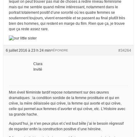
lequel on peut trouver pas mal de choses à redire niveau féminisme
mais qui me semble quand même intéressant, notamment dans le
portrait totalement positif d’une sororité où les quatre femmes se
soutiennent toujours, vivent ensemble et se passent au final plutôt très
bien des hommes, qui restent en marge du film. Rien que ça, je trouve
que ça reste assez rare.
6 juillet 2016 à 23 h 24 min
#34264
RÉPONDRE
Clara
Invité
Mon éveil féministe tardif repose notamment sur des œuvres
dramatiques : la condition sordide de la femme prostituée et qui en
crève, la mère délaissée qui crève, la femme qui avorte et qui crève,
celle qui permet aux femmes d’avorter et qui crève, etc. L’Histoire avec
sa grande hache.
Aujourd’hui, je n’en peux plus et c’est tout bête j’ai le besoin régressif
de regarder enfin la construction positive d’une héroïne.