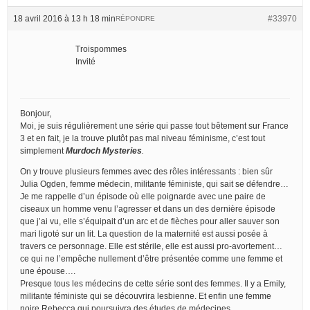
18 avril 2016 à 13 h 18 min
#33970
RÉPONDRE
Troispommes
Invité
Bonjour,
Moi, je suis régulièrement une série qui passe tout bêtement sur France
3 et en fait, je la trouve plutôt pas mal niveau féminisme, c’est tout
simplement
Murdoch Mysteries
.
On y trouve plusieurs femmes avec des rôles intéressants : bien sûr
Julia Ogden, femme médecin, militante féministe, qui sait se défendre…
Je me rappelle d’un épisode où elle poignarde avec une paire de
ciseaux un homme venu l’agresser et dans un des dernière épisode
que j’ai vu, elle s’équipait d’un arc et de flèches pour aller sauver son
mari ligoté sur un lit. La question de la maternité est aussi posée à
travers ce personnage. Elle est stérile, elle est aussi pro-avortement…
ce qui ne l’empêche nullement d’être présentée comme une femme et
une épouse….
Presque tous les médecins de cette série sont des femmes. Il y a Emily,
militante féministe qui se découvrira lesbienne. Et enfin une femme
noire Rebecca qui poursuivra des études de médecines.