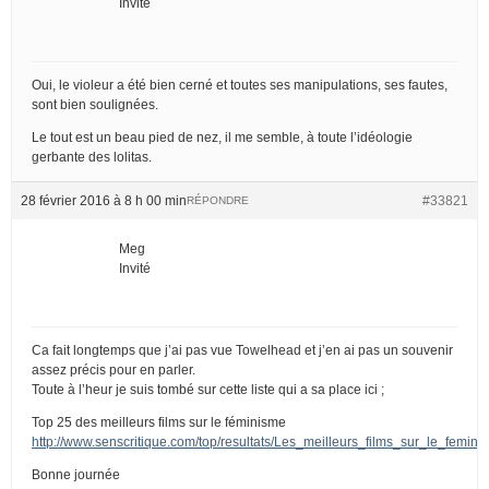
Invité
Oui, le violeur a été bien cerné et toutes ses manipulations, ses fautes,
sont bien soulignées.
Le tout est un beau pied de nez, il me semble, à toute l’idéologie
gerbante des lolitas.
28 février 2016 à 8 h 00 min
#33821
RÉPONDRE
Meg
Invité
Ca fait longtemps que j’ai pas vue Towelhead et j’en ai pas un souvenir
assez précis pour en parler.
Toute à l’heur je suis tombé sur cette liste qui a sa place ici ;
Top 25 des meilleurs films sur le féminisme
http://www.senscritique.com/top/resultats/Les_meilleurs_films_sur_le_femin
Bonne journée