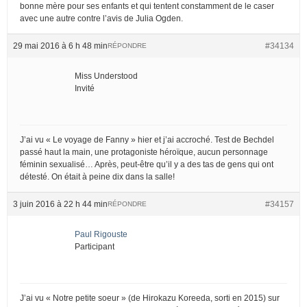
bonne mère pour ses enfants et qui tentent constamment de le caser
avec une autre contre l’avis de Julia Ogden.
29 mai 2016 à 6 h 48 min
#34134
RÉPONDRE
Miss Understood
Invité
J’ai vu « Le voyage de Fanny » hier et j’ai accroché. Test de Bechdel
passé haut la main, une protagoniste héroïque, aucun personnage
féminin sexualisé… Après, peut-être qu’il y a des tas de gens qui ont
détesté. On était à peine dix dans la salle!
3 juin 2016 à 22 h 44 min
#34157
RÉPONDRE
Paul Rigouste
Participant
J’ai vu « Notre petite soeur » (de Hirokazu Koreeda, sorti en 2015) sur