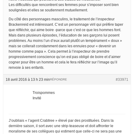
Les difficultés que rencontrent ses femmes pour s’imposer sont bien
soulignées et elles se soutiennent mutuellement.
Du côté des personnages masculins, le traitement de l’inspecteur
Brackenreid est intéressant. C’est un personnage viril qui préfère taper
que réfléchir, qui aime boire -parce que c’est ce que les hommes font.
Mais dans plusieurs épisodes, l’éducation de ses garçons lui posent
problèmes. Au moins l’un d’eux aurait plutôt un tempérament « doux »
mais se collerait constamment dans les ennuies pour « devenir un
homme comme papa ». Cela permet à l’inspecteur de prendre
progressivement conscience qu’on est pas obligé de boire et d’aimer
cogner pour être un homme et cela le fera réfléchir sur l’image qu’il
renvoie à ses enfants.
18 avril 2016 à 13 h 23 min
#33971
RÉPONDRE
Troispommes
Invité
J’oubliais « l’agent Crabtree » élevé par des prostituées. Dans la
dernière saison, il sort avec une strip-teaseuse et doit affronter le
moralisme de ses collègues qui estiment que celle-ci ne sera pas une