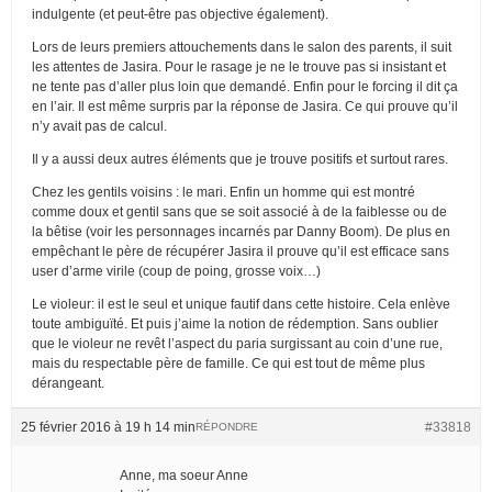
indulgente (et peut-être pas objective également).
Lors de leurs premiers attouchements dans le salon des parents, il suit
les attentes de Jasira. Pour le rasage je ne le trouve pas si insistant et
ne tente pas d’aller plus loin que demandé. Enfin pour le forcing il dit ça
en l’air. Il est même surpris par la réponse de Jasira. Ce qui prouve qu’il
n’y avait pas de calcul.
Il y a aussi deux autres éléments que je trouve positifs et surtout rares.
Chez les gentils voisins : le mari. Enfin un homme qui est montré
comme doux et gentil sans que se soit associé à de la faiblesse ou de
la bêtise (voir les personnages incarnés par Danny Boom). De plus en
empêchant le père de récupérer Jasira il prouve qu’il est efficace sans
user d’arme virile (coup de poing, grosse voix…)
Le violeur: il est le seul et unique fautif dans cette histoire. Cela enlève
toute ambiguïté. Et puis j’aime la notion de rédemption. Sans oublier
que le violeur ne revêt l’aspect du paria surgissant au coin d’une rue,
mais du respectable père de famille. Ce qui est tout de même plus
dérangeant.
25 février 2016 à 19 h 14 min
#33818
RÉPONDRE
Anne, ma soeur Anne