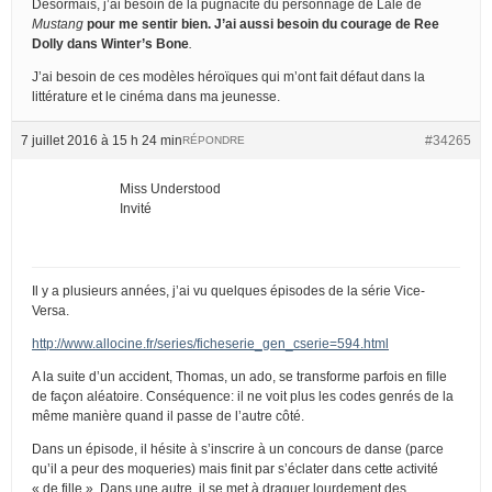
Désormais, j’ai besoin de la pugnacité du personnage de Lale de
Mustang
pour me sentir bien. J’ai aussi besoin du courage de Ree
Dolly dans
Winter’s Bone
.
J’ai besoin de ces modèles héroïques qui m’ont fait défaut dans la
littérature et le cinéma dans ma jeunesse.
7 juillet 2016 à 15 h 24 min
#34265
RÉPONDRE
Miss Understood
Invité
Il y a plusieurs années, j’ai vu quelques épisodes de la série Vice-
Versa.
http://www.allocine.fr/series/ficheserie_gen_cserie=594.html
A la suite d’un accident, Thomas, un ado, se transforme parfois en fille
de façon aléatoire. Conséquence: il ne voit plus les codes genrés de la
même manière quand il passe de l’autre côté.
Dans un épisode, il hésite à s’inscrire à un concours de danse (parce
qu’il a peur des moqueries) mais finit par s’éclater dans cette activité
« de fille ». Dans une autre, il se met à draguer lourdement des