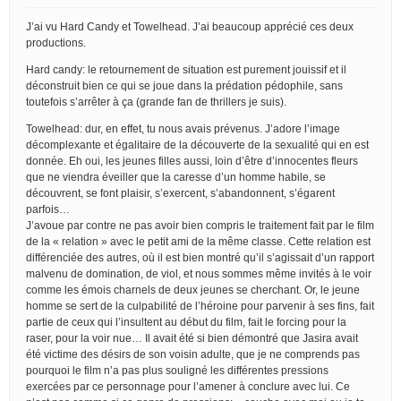
J’ai vu Hard Candy et Towelhead. J’ai beaucoup apprécié ces deux
productions.
Hard candy: le retournement de situation est purement jouissif et il
déconstruit bien ce qui se joue dans la prédation pédophile, sans
toutefois s’arrêter à ça (grande fan de thrillers je suis).
Towelhead: dur, en effet, tu nous avais prévenus. J’adore l’image
décomplexante et égalitaire de la découverte de la sexualité qui en est
donnée. Eh oui, les jeunes filles aussi, loin d’être d’innocentes fleurs
que ne viendra éveiller que la caresse d’un homme habile, se
découvrent, se font plaisir, s’exercent, s’abandonnent, s’égarent
parfois…
J’avoue par contre ne pas avoir bien compris le traitement fait par le film
de la « relation » avec le petit ami de la même classe. Cette relation est
différenciée des autres, où il est bien montré qu’il s’agissait d’un rapport
malvenu de domination, de viol, et nous sommes même invités à le voir
comme les émois charnels de deux jeunes se cherchant. Or, le jeune
homme se sert de la culpabilité de l’héroine pour parvenir à ses fins, fait
partie de ceux qui l’insultent au début du film, fait le forcing pour la
raser, pour la voir nue… Il avait été si bien démontré que Jasira avait
été victime des désirs de son voisin adulte, que je ne comprends pas
pourquoi le film n’a pas plus souligné les différentes pressions
exercées par ce personnage pour l’amener à conclure avec lui. Ce