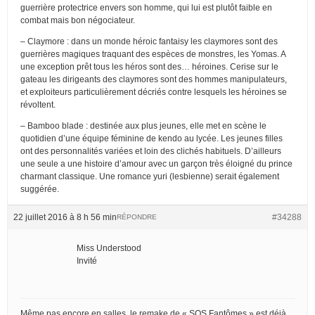
guerrière protectrice envers son homme, qui lui est plutôt faible en
combat mais bon négociateur.
– Claymore : dans un monde héroic fantaisy les claymores sont des
guerrières magiques traquant des espèces de monstres, les Yomas. A
une exception prêt tous les héros sont des… héroines. Cerise sur le
gateau les dirigeants des claymores sont des hommes manipulateurs,
et exploiteurs particulièrement décriés contre lesquels les héroines se
révoltent.
– Bamboo blade : destinée aux plus jeunes, elle met en scène le
quotidien d’une équipe féminine de kendo au lycée. Les jeunes filles
ont des personnalités variées et loin des clichés habituels. D’ailleurs
une seule a une histoire d’amour avec un garçon très éloigné du prince
charmant classique. Une romance yuri (lesbienne) serait également
suggérée.
22 juillet 2016 à 8 h 56 min
#34288
RÉPONDRE
Miss Understood
Invité
Même pas encore en salles, le remake de « SOS Fantômes » est déjà