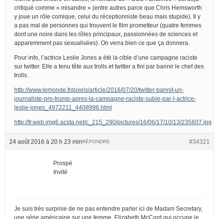
critiqué comme « misandre » (entre autres parce que Chris Hemsworth
y joue un rôle comique, celui du réceptionniste beau mais stupide). Il y
a pas mal de personnes qui trouvent le film prometteur (quatre femmes
dont une noire dans les rôles principaux, passionnées de sciences et
apparemment pas sexualisées). On verra bien ce que ça donnera.
Pour info, l’actrice Leslie Jones a été la cible d’une campagne raciste
sur twitter. Elle a tenu tête aux trolls et twitter a fini par bannir le chef des
trolls.
http://www.lemonde.fr/pixels/article/2016/07/20/twitter-bannit-un-
journaliste-pro-trump-apres-la-campagne-raciste-subie-par-l-actrice-
leslie-jones_4972211_4408996.html
http://fr.web.img6.acsta.net/c_215_290/pictures/16/06/17/10/13/235607.jpg
24 août 2016 à 20 h 23 min
#34321
RÉPONDRE
Prospé
Invité
Je suis très surprise de ne pas entendre parler ici de Madam Secretary,
une série américaine sur une femme, Elizabeth McCord qui occupe le