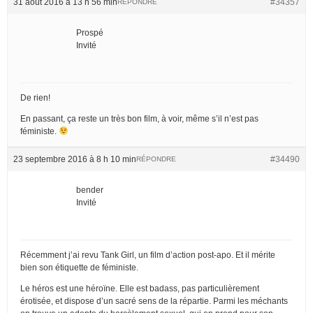
31 août 2016 à 13 h 56 min
#34357
RÉPONDRE
Prospé
Invité
De rien!
En passant, ça reste un très bon film, à voir, même s’il n’est pas
féministe.
23 septembre 2016 à 8 h 10 min
#34490
RÉPONDRE
bender
Invité
Récemment j’ai revu Tank Girl, un film d’action post-apo. Et il mérite
bien son étiquette de féministe.
Le héros est une héroïne. Elle est badass, pas particulièrement
érotisée, et dispose d’un sacré sens de la répartie. Parmi les méchants