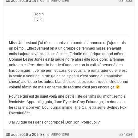
30 août 2016 à 19 h 05 min
#34353
RÉPONDRE
Robin
Invité
Miss Understood j’ai récemment vu la bande d’annonce et j’ajouterais
un bémol. Effectivement on a un groupe de femmes mises en avant
mais toujours avec des racisés en infériorité numérique quand même.
Comme Leslie Jones est la seule noire alors elle joue donc la femme
noire en colère : dans la bande d’annonce on la voit s’énerver à des
fins comique… Je me permet aussi de vous faire remarquer qu’elle est
la seule à venir de la rue (je ne sais pas si c’est bonne ou mauvaise
chose) alors que les autres blanches sont des scientifiques. Une bonne
volonté féministe mais en terme de racisme c’est pas encore ça
Pour ce qui est du sujet voilà une petite liste de films qui m’ont semblé
féministe : Apprenti gigolo, Jane Eyre de Cary Fukunaga, La dame de
fer (pas encore vu), Lou journal infime, The Call et la série Sydney Fox
l’aventurière.
J’ai vu que des gens ont proposé Don Jon. Pourquoi ?
30 août 2016 à 20 h 33 min
#34354
RÉPONDRE