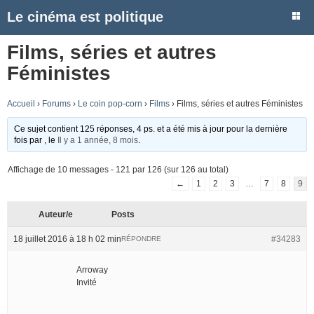
Le cinéma est politique
Films, séries et autres
Féministes
Accueil
›
Forums
›
Le coin pop-corn
›
Films
›
Films, séries et autres Féministes
Ce sujet contient 125 réponses, 4 ps. et a été mis à jour pour la dernière
fois par
, le
Il y a 1 année, 8 mois
.
Affichage de 10 messages - 121 par 126 (sur 126 au total)
←
1
2
3
…
7
8
9
Auteur/e
Posts
18 juillet 2016 à 18 h 02 min
#34283
RÉPONDRE
Arroway
Invité