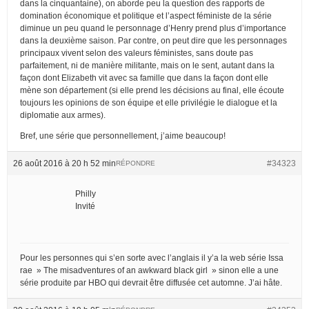
dans la cinquantaine), on aborde peu la question des rapports de
domination économique et politique et l’aspect féministe de la série
diminue un peu quand le personnage d’Henry prend plus d’importance
dans la deuxième saison. Par contre, on peut dire que les personnages
principaux vivent selon des valeurs féministes, sans doute pas
parfaitement, ni de manière militante, mais on le sent, autant dans la
façon dont Elizabeth vit avec sa famille que dans la façon dont elle
mène son département (si elle prend les décisions au final, elle écoute
toujours les opinions de son équipe et elle privilégie le dialogue et la
diplomatie aux armes).
Bref, une série que personnellement, j’aime beaucoup!
26 août 2016 à 20 h 52 min
#34323
RÉPONDRE
Philly
Invité
Pour les personnes qui s’en sorte avec l’anglais il y’a la web série Issa
rae » The misadventures of an awkward black girl » sinon elle a une
série produite par HBO qui devrait être diffusée cet automne. J’ai hâte.