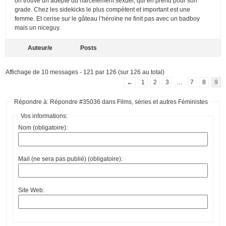
on trouve un adepte du harcèlement sexuel, qui en prend pour son
grade. Chez les sidekicks le plus compétent et important est une
femme. Et cerise sur le gâteau l’héroïne ne finit pas avec un badboy
mais un niceguy.
Auteur/e
Posts
Affichage de 10 messages - 121 par 126 (sur 126 au total)
←
1
2
3
…
7
8
9
Répondre à: Répondre #35036 dans Films, séries et autres Féministes
Vos informations:
Nom (obligatoire):
Mail (ne sera pas publié) (obligatoire):
Site Web: