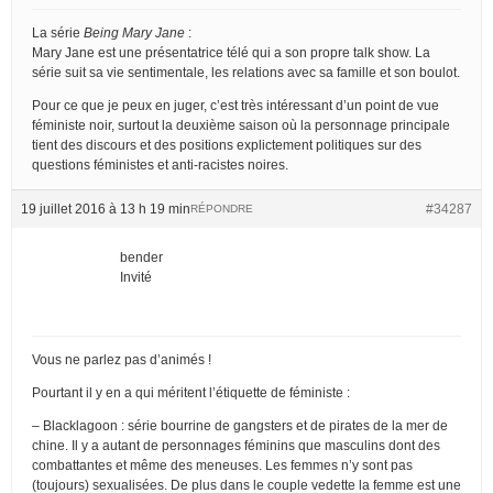
La série
Being Mary Jane
:
Mary Jane est une présentatrice télé qui a son propre talk show. La
série suit sa vie sentimentale, les relations avec sa famille et son boulot.
Pour ce que je peux en juger, c’est très intéressant d’un point de vue
féministe noir, surtout la deuxième saison où la personnage principale
tient des discours et des positions explictement politiques sur des
questions féministes et anti-racistes noires.
19 juillet 2016 à 13 h 19 min
#34287
RÉPONDRE
bender
Invité
Vous ne parlez pas d’animés !
Pourtant il y en a qui méritent l’étiquette de féministe :
– Blacklagoon : série bourrine de gangsters et de pirates de la mer de
chine. Il y a autant de personnages féminins que masculins dont des
combattantes et même des meneuses. Les femmes n’y sont pas
(toujours) sexualisées. De plus dans le couple vedette la femme est une