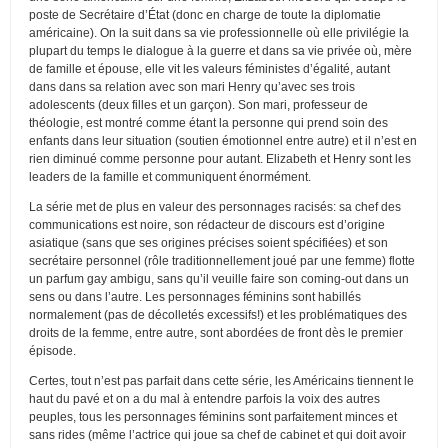
poste de Secrétaire d’État (donc en charge de toute la diplomatie
américaine). On la suit dans sa vie professionnelle où elle privilégie la
plupart du temps le dialogue à la guerre et dans sa vie privée où, mère
de famille et épouse, elle vit les valeurs féministes d’égalité, autant
dans dans sa relation avec son mari Henry qu’avec ses trois
adolescents (deux filles et un garçon). Son mari, professeur de
théologie, est montré comme étant la personne qui prend soin des
enfants dans leur situation (soutien émotionnel entre autre) et il n’est en
rien diminué comme personne pour autant. Elizabeth et Henry sont les
leaders de la famille et communiquent énormément.
La série met de plus en valeur des personnages racisés: sa chef des
communications est noire, son rédacteur de discours est d’origine
asiatique (sans que ses origines précises soient spécifiées) et son
secrétaire personnel (rôle traditionnellement joué par une femme) flotte
un parfum gay ambigu, sans qu’il veuille faire son coming-out dans un
sens ou dans l’autre. Les personnages féminins sont habillés
normalement (pas de décolletés excessifs!) et les problématiques des
droits de la femme, entre autre, sont abordées de front dès le premier
épisode.
Certes, tout n’est pas parfait dans cette série, les Américains tiennent le
haut du pavé et on a du mal à entendre parfois la voix des autres
peuples, tous les personnages féminins sont parfaitement minces et
sans rides (même l’actrice qui joue sa chef de cabinet et qui doit avoir