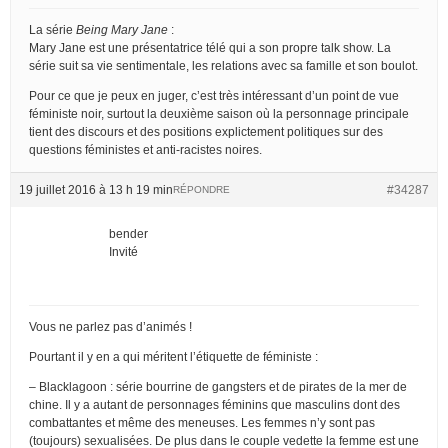
La série
Being Mary Jane
:
Mary Jane est une présentatrice télé qui a son propre talk show. La
série suit sa vie sentimentale, les relations avec sa famille et son boulot.
Pour ce que je peux en juger, c’est très intéressant d’un point de vue
féministe noir, surtout la deuxième saison où la personnage principale
tient des discours et des positions explictement politiques sur des
questions féministes et anti-racistes noires.
19 juillet 2016 à 13 h 19 min
#34287
RÉPONDRE
bender
Invité
Vous ne parlez pas d’animés !
Pourtant il y en a qui méritent l’étiquette de féministe :
– Blacklagoon : série bourrine de gangsters et de pirates de la mer de
chine. Il y a autant de personnages féminins que masculins dont des
combattantes et même des meneuses. Les femmes n’y sont pas
(toujours) sexualisées. De plus dans le couple vedette la femme est une