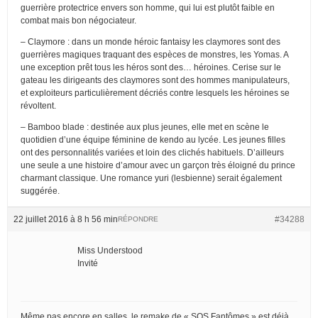
guerrière protectrice envers son homme, qui lui est plutôt faible en
combat mais bon négociateur.
– Claymore : dans un monde héroic fantaisy les claymores sont des
guerrières magiques traquant des espèces de monstres, les Yomas. A
une exception prêt tous les héros sont des… héroines. Cerise sur le
gateau les dirigeants des claymores sont des hommes manipulateurs,
et exploiteurs particulièrement décriés contre lesquels les héroines se
révoltent.
– Bamboo blade : destinée aux plus jeunes, elle met en scène le
quotidien d’une équipe féminine de kendo au lycée. Les jeunes filles
ont des personnalités variées et loin des clichés habituels. D’ailleurs
une seule a une histoire d’amour avec un garçon très éloigné du prince
charmant classique. Une romance yuri (lesbienne) serait également
suggérée.
22 juillet 2016 à 8 h 56 min
#34288
RÉPONDRE
Miss Understood
Invité
Même pas encore en salles, le remake de « SOS Fantômes » est déjà