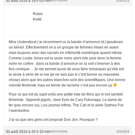
30 août 2016 à 19 h 05 min
#34353
RÉPONDRE
Robin
Invité
Miss Understood j’ai récemment vu la bande d’annonce et j’ajouterais
un bémol. Effectivement on a un groupe de femmes mises en avant
mais toujours avec des racisés en infériorité numérique quand même.
Comme Leslie Jones est la seule noire alors elle joue donc la femme
noire en colère : dans la bande d’annonce on la voit s’énerver à des
fins comique… Je me permet aussi de vous faire remarquer qu’elle est
la seule à venir de la rue (je ne sais pas si c’est bonne ou mauvaise
chose) alors que les autres blanches sont des scientifiques. Une bonne
volonté féministe mais en terme de racisme c’est pas encore ça
Pour ce qui est du sujet voilà une petite liste de films qui m’ont semblé
féministe : Apprenti gigolo, Jane Eyre de Cary Fukunaga, La dame de
fer (pas encore vu), Lou journal infime, The Call et la série Sydney Fox
l’aventurière.
J’ai vu que des gens ont proposé Don Jon. Pourquoi ?
30 août 2016 à 20 h 33 min
#34354
RÉPONDRE