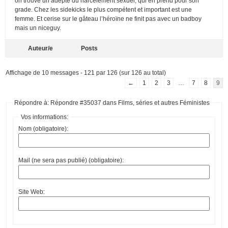
on trouve un adepte du harcèlement sexuel, qui en prend pour son
grade. Chez les sidekicks le plus compétent et important est une
femme. Et cerise sur le gâteau l’héroïne ne finit pas avec un badboy
mais un niceguy.
Auteur/e
Posts
Affichage de 10 messages - 121 par 126 (sur 126 au total)
←
1
2
3
…
7
8
9
Répondre à: Répondre #35037 dans Films, séries et autres Féministes
Vos informations:
Nom (obligatoire):
Mail (ne sera pas publié) (obligatoire):
Site Web: