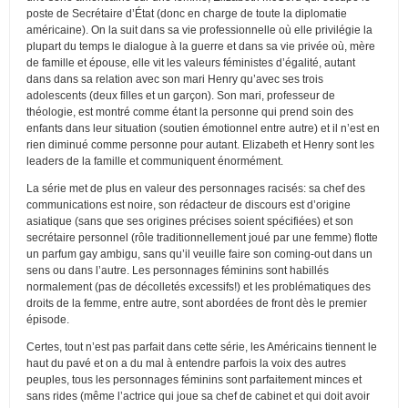
poste de Secrétaire d’État (donc en charge de toute la diplomatie
américaine). On la suit dans sa vie professionnelle où elle privilégie la
plupart du temps le dialogue à la guerre et dans sa vie privée où, mère
de famille et épouse, elle vit les valeurs féministes d’égalité, autant
dans dans sa relation avec son mari Henry qu’avec ses trois
adolescents (deux filles et un garçon). Son mari, professeur de
théologie, est montré comme étant la personne qui prend soin des
enfants dans leur situation (soutien émotionnel entre autre) et il n’est en
rien diminué comme personne pour autant. Elizabeth et Henry sont les
leaders de la famille et communiquent énormément.
La série met de plus en valeur des personnages racisés: sa chef des
communications est noire, son rédacteur de discours est d’origine
asiatique (sans que ses origines précises soient spécifiées) et son
secrétaire personnel (rôle traditionnellement joué par une femme) flotte
un parfum gay ambigu, sans qu’il veuille faire son coming-out dans un
sens ou dans l’autre. Les personnages féminins sont habillés
normalement (pas de décolletés excessifs!) et les problématiques des
droits de la femme, entre autre, sont abordées de front dès le premier
épisode.
Certes, tout n’est pas parfait dans cette série, les Américains tiennent le
haut du pavé et on a du mal à entendre parfois la voix des autres
peuples, tous les personnages féminins sont parfaitement minces et
sans rides (même l’actrice qui joue sa chef de cabinet et qui doit avoir