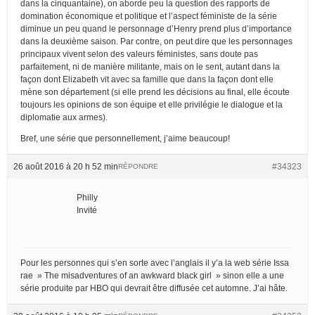
dans la cinquantaine), on aborde peu la question des rapports de
domination économique et politique et l’aspect féministe de la série
diminue un peu quand le personnage d’Henry prend plus d’importance
dans la deuxième saison. Par contre, on peut dire que les personnages
principaux vivent selon des valeurs féministes, sans doute pas
parfaitement, ni de manière militante, mais on le sent, autant dans la
façon dont Elizabeth vit avec sa famille que dans la façon dont elle
mène son département (si elle prend les décisions au final, elle écoute
toujours les opinions de son équipe et elle privilégie le dialogue et la
diplomatie aux armes).
Bref, une série que personnellement, j’aime beaucoup!
26 août 2016 à 20 h 52 min
#34323
RÉPONDRE
Philly
Invité
Pour les personnes qui s’en sorte avec l’anglais il y’a la web série Issa
rae » The misadventures of an awkward black girl » sinon elle a une
série produite par HBO qui devrait être diffusée cet automne. J’ai hâte.