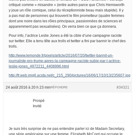
critiqué comme « misandre » (entre autres parce que Chris Hemsworth
y joue un rôle comique, celui du réceptionniste beau mais stupide). Il y
a pas mal de personnes qui trouvent le film prometteur (quatre femmes
dont une noire dans les rôles principaux, passionnées de sciences et
apparemment pas sexualisées). On verra bien ce que ça donnera.
Pour info, l’actrice Leslie Jones a été la cible d’une campagne raciste
sur twitter. Elle a tenu tête aux trolls et twitter a fini par bannir le chef des
trolls.
http://www.lemonde.fr/pixels/article/2016/07/20/twitter-bannit-un-
journaliste-pro-trump-apres-la-campagne-raciste-subie-par-l-actrice-
leslie-jones_4972211_4408996.html
http://fr.web.img6.acsta.net/c_215_290/pictures/16/06/17/10/13/235607.jpg
24 août 2016 à 20 h 23 min
#34321
RÉPONDRE
Prospé
Invité
Je suis très surprise de ne pas entendre parler ici de Madam Secretary,
une série américaine sur une femme, Elizabeth McCord qui occupe le