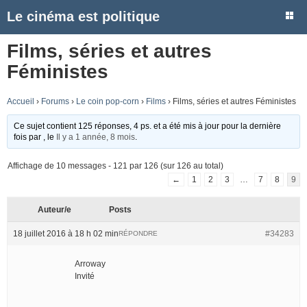
Le cinéma est politique
Films, séries et autres
Féministes
Accueil
›
Forums
›
Le coin pop-corn
›
Films
›
Films, séries et autres Féministes
Ce sujet contient 125 réponses, 4 ps. et a été mis à jour pour la dernière
fois par
, le
Il y a 1 année, 8 mois
.
Affichage de 10 messages - 121 par 126 (sur 126 au total)
←
1
2
3
…
7
8
9
Auteur/e
Posts
18 juillet 2016 à 18 h 02 min
#34283
RÉPONDRE
Arroway
Invité