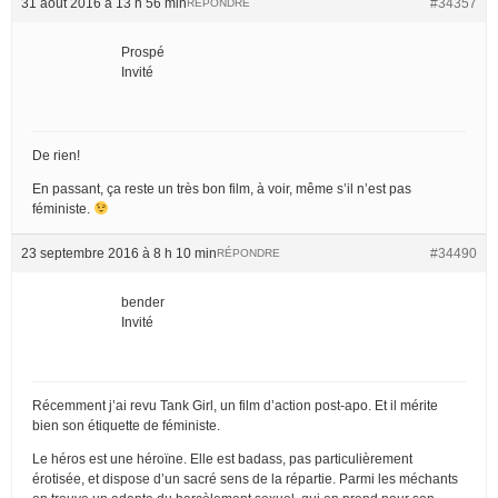
31 août 2016 à 13 h 56 min
#34357
RÉPONDRE
Prospé
Invité
De rien!
En passant, ça reste un très bon film, à voir, même s’il n’est pas
féministe.
23 septembre 2016 à 8 h 10 min
#34490
RÉPONDRE
bender
Invité
Récemment j’ai revu Tank Girl, un film d’action post-apo. Et il mérite
bien son étiquette de féministe.
Le héros est une héroïne. Elle est badass, pas particulièrement
érotisée, et dispose d’un sacré sens de la répartie. Parmi les méchants