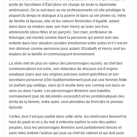
poste de Secrétaire d’État (donc en charge de toute la diplomatie
américaine). On la suit dans sa vie professionnelle où elle privilégie la
plupart du temps le dialogue à la guerre et dans sa vie privée où, mère
de famille et épouse, elle vit les valeurs féministes d’égalité, autant
dans dans sa relation avec son mari Henry qu’avec ses trois
adolescents (deux filles et un garçon). Son mari, professeur de
théologie, est montré comme étant la personne qui prend soin des
enfants dans leur situation (soutien émotionnel entre autre) et il n’est en
rien diminué comme personne pour autant. Elizabeth et Henry sont les
leaders de la famille et communiquent énormément.
La série met de plus en valeur des personnages racisés: sa chef des
communications est noire, son rédacteur de discours est d’origine
asiatique (sans que ses origines précises soient spécifiées) et son
secrétaire personnel (rôle traditionnellement joué par une femme) flotte
un parfum gay ambigu, sans qu’il veuille faire son coming-out dans un
sens ou dans l’autre. Les personnages féminins sont habillés
normalement (pas de décolletés excessifs!) et les problématiques des
droits de la femme, entre autre, sont abordées de front dès le premier
épisode.
Certes, tout n’est pas parfait dans cette série, les Américains tiennent le
haut du pavé et on a du mal à entendre parfois la voix des autres
peuples, tous les personnages féminins sont parfaitement minces et
sans rides (même l’actrice qui joue sa chef de cabinet et qui doit avoir