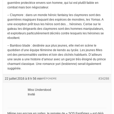
guerrière protectrice envers son homme, qui lui est plutôt faible en
combat mais bon négociateur.
– Claymore : dans un monde héroic fantaisy les claymores sont des
guerrières magiques traquant des espèces de monstres, les Yomas. A
une exception prêt tous les héros sont des… héroines. Cerise sur le
gateau les dirigeants des claymores sont des hommes manipulateurs,
et exploiteurs particulièrement décriés contre lesquels les héroines se
révoltent.
– Bamboo blade : destinée aux plus jeunes, elle met en scène le
quotidien d’une équipe féminine de kendo au lycée. Les jeunes filles
ont des personnalités variées et loin des clichés habituels. D’ailleurs
une seule a une histoire d’amour avec un garçon très éloigné du prince
charmant classique. Une romance yuri (lesbienne) serait également
suggérée.
22 juillet 2016 à 8 h 56 min
#34288
RÉPONDRE
Miss Understood
Invité
Même pas encore en salles, le remake de « SOS Fantômes » est déjà