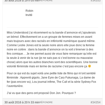
30 août 2016 à 19 h 05 min
#34353
RÉPONDRE
Robin
Invité
Miss Understood j’ai récemment vu la bande d’annonce et j’ajouterais
un bémol. Effectivement on a un groupe de femmes mises en avant
mais toujours avec des racisés en infériorité numérique quand même.
Comme Leslie Jones est la seule noire alors elle joue donc la femme
noire en colère : dans la bande d’annonce on la voit s’énerver à des
fins comique… Je me permet aussi de vous faire remarquer qu’elle est
la seule à venir de la rue (je ne sais pas si c’est bonne ou mauvaise
chose) alors que les autres blanches sont des scientifiques. Une bonne
volonté féministe mais en terme de racisme c’est pas encore ça
Pour ce qui est du sujet voilà une petite liste de films qui m’ont semblé
féministe : Apprenti gigolo, Jane Eyre de Cary Fukunaga, La dame de
fer (pas encore vu), Lou journal infime, The Call et la série Sydney Fox
l’aventurière.
J’ai vu que des gens ont proposé Don Jon. Pourquoi ?
30 août 2016 à 20 h 33 min
#34354
RÉPONDRE