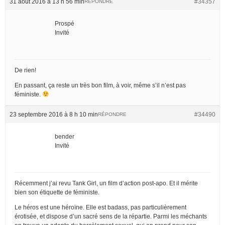
31 août 2016 à 13 h 56 min
#34357
RÉPONDRE
Prospé
Invité
De rien!
En passant, ça reste un très bon film, à voir, même s’il n’est pas
féministe.
23 septembre 2016 à 8 h 10 min
#34490
RÉPONDRE
bender
Invité
Récemment j’ai revu Tank Girl, un film d’action post-apo. Et il mérite
bien son étiquette de féministe.
Le héros est une héroïne. Elle est badass, pas particulièrement
érotisée, et dispose d’un sacré sens de la répartie. Parmi les méchants