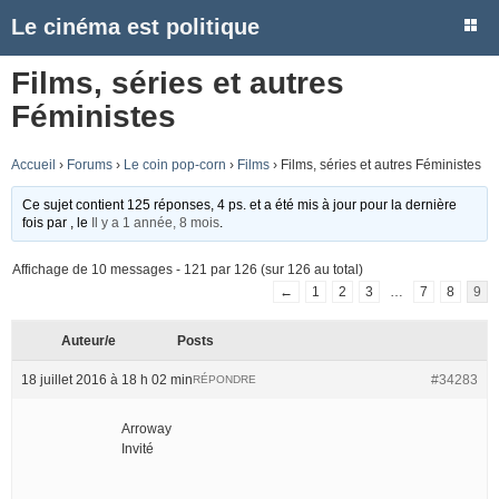
Le cinéma est politique
Films, séries et autres
Féministes
Accueil
›
Forums
›
Le coin pop-corn
›
Films
›
Films, séries et autres Féministes
Ce sujet contient 125 réponses, 4 ps. et a été mis à jour pour la dernière
fois par
, le
Il y a 1 année, 8 mois
.
Affichage de 10 messages - 121 par 126 (sur 126 au total)
←
1
2
3
…
7
8
9
Auteur/e
Posts
18 juillet 2016 à 18 h 02 min
#34283
RÉPONDRE
Arroway
Invité