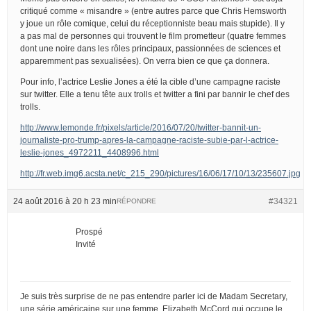
critiqué comme « misandre » (entre autres parce que Chris Hemsworth
y joue un rôle comique, celui du réceptionniste beau mais stupide). Il y
a pas mal de personnes qui trouvent le film prometteur (quatre femmes
dont une noire dans les rôles principaux, passionnées de sciences et
apparemment pas sexualisées). On verra bien ce que ça donnera.
Pour info, l’actrice Leslie Jones a été la cible d’une campagne raciste
sur twitter. Elle a tenu tête aux trolls et twitter a fini par bannir le chef des
trolls.
http://www.lemonde.fr/pixels/article/2016/07/20/twitter-bannit-un-
journaliste-pro-trump-apres-la-campagne-raciste-subie-par-l-actrice-
leslie-jones_4972211_4408996.html
http://fr.web.img6.acsta.net/c_215_290/pictures/16/06/17/10/13/235607.jpg
24 août 2016 à 20 h 23 min
#34321
RÉPONDRE
Prospé
Invité
Je suis très surprise de ne pas entendre parler ici de Madam Secretary,
une série américaine sur une femme, Elizabeth McCord qui occupe le