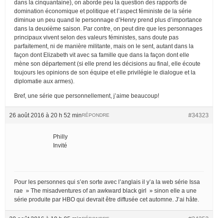
dans la cinquantaine), on aborde peu la question des rapports de
domination économique et politique et l’aspect féministe de la série
diminue un peu quand le personnage d’Henry prend plus d’importance
dans la deuxième saison. Par contre, on peut dire que les personnages
principaux vivent selon des valeurs féministes, sans doute pas
parfaitement, ni de manière militante, mais on le sent, autant dans la
façon dont Elizabeth vit avec sa famille que dans la façon dont elle
mène son département (si elle prend les décisions au final, elle écoute
toujours les opinions de son équipe et elle privilégie le dialogue et la
diplomatie aux armes).
Bref, une série que personnellement, j’aime beaucoup!
26 août 2016 à 20 h 52 min
#34323
RÉPONDRE
Philly
Invité
Pour les personnes qui s’en sorte avec l’anglais il y’a la web série Issa
rae » The misadventures of an awkward black girl » sinon elle a une
série produite par HBO qui devrait être diffusée cet automne. J’ai hâte.