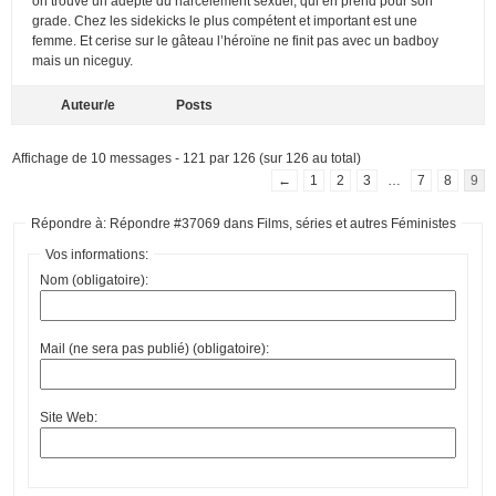
on trouve un adepte du harcèlement sexuel, qui en prend pour son
grade. Chez les sidekicks le plus compétent et important est une
femme. Et cerise sur le gâteau l’héroïne ne finit pas avec un badboy
mais un niceguy.
Auteur/e
Posts
Affichage de 10 messages - 121 par 126 (sur 126 au total)
←
1
2
3
…
7
8
9
Répondre à: Répondre #37069 dans Films, séries et autres Féministes
Vos informations:
Nom (obligatoire):
Mail (ne sera pas publié) (obligatoire):
Site Web: